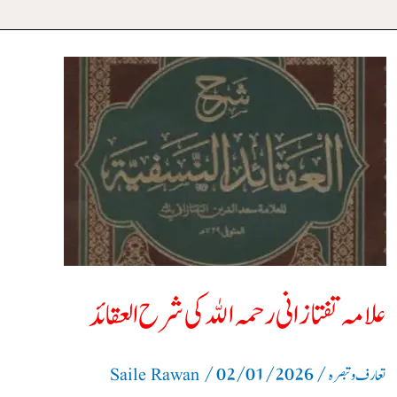
علامہ
تفتازانى
رحمہ
الله
كى
شرح
العقائد
علامہ تفتازانى رحمہ الله كى شرح العقائد
/
02/01/2026
/
تعارف و تبصرہ
Saile Rawan