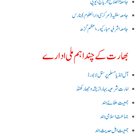
جامعۃ الفلاح بلریاگنج،یوپی
جامعہ سلفیہ(مرکزی دارالعلوم )بنارس
جامعہ اشرفیہ مبارکپور،اعظم گڑھ
بھارت کے چند اہم ملی ادارے
آل انڈیا مسلم پرسنل لا بورڈ
امارت شرعیہ بہار اڑیشہ و جھارکھنڈ
جمعیت علمائے ہند
جماعت اسلامی ہند
جمعیت اہل حدیث ہند