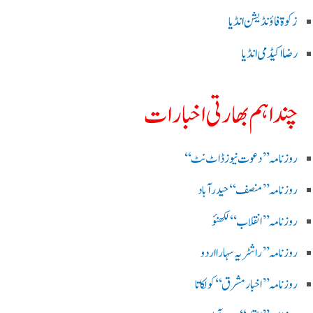
زکوۃ فاؤنڈیشن انڈیا
رضا اکیڈمی انڈیا
چند اہم بھارتی اخبارات
روز نامہ ’’ دعوت نیوز ڈاٹ نٹ‘‘
روزنامہ ’’ منصف‘‘ حیدر آباد
روزنامہ ’’ انقلاب‘‘ لکھنؤ
روز نامہ ’’راشٹریہ سہارا اردو
روزنامہ ’’اخبارمشرق‘‘ کولکاتا