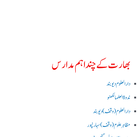
بھارت کے چند اہم مدارس
دارالعلوم دیوبند
ندوۃالعلما لکھنو
دارالعلوم (وقف)دیوبند
مظاہرعلوم (وقف)سہارنپور