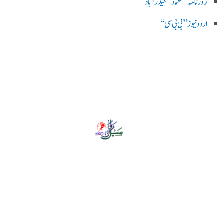
روزنامہ ’’اعتماد‘‘ حیدرآباد
اردو نیوز ’’بی بی سی‘‘
پرائیویسی پالیسی
ڈس کلیمر
ہمارے بارے میں
رابطہ کریں