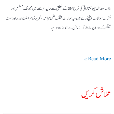
علامہ سعد الدین تفتازانیؒ کی شرحِ عقائد کے تعلق سے حالیہ عرصے میں مجھ تک مسلسل اور
بکثرت سوالات پہنچتے رہے ہیں، یہ سوالات مختلف علمی مجالس، تحریری مراسلت اور براہِ راست
گفتگو کے دوران سامنے آئے، جن سے اندازہ ہوتا ہے
Read More »
تلاش کریں