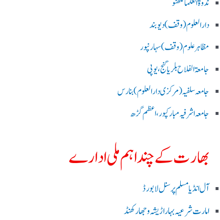
ندوۃالعلما لکھنو
دارالعلوم (وقف)دیوبند
مظاہرعلوم (وقف)سہارنپور
جامعۃ الفلاح بلریاگنج،یوپی
جامعہ سلفیہ(مرکزی دارالعلوم )بنارس
جامعہ اشرفیہ مبارکپور،اعظم گڑھ
بھارت کے چند اہم ملی ادارے
آل انڈیا مسلم پرسنل لا بورڈ
امارت شرعیہ بہار اڑیشہ و جھارکھنڈ