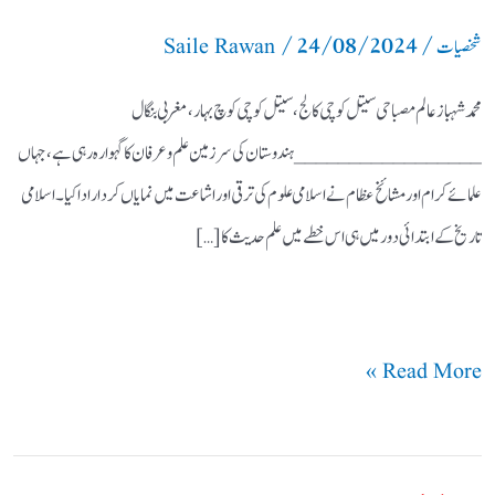
/
24/08/2024
/
کے
شخصیات
Saile Rawan
ایک
محمد شہباز عالم مصباحی سیتل کوچی کالج، سیتل کوچی کوچ بہار، مغربی بنگال
عظیم
_________________ ہندوستان کی سرزمین علم و عرفان کا گہوارہ رہی ہے، جہاں
محدث
علمائے کرام اور مشائخ عظام نے اسلامی علوم کی ترقی اور اشاعت میں نمایاں کردار ادا کیا۔ اسلامی
تاریخ کے ابتدائی دور میں ہی اس خطے میں علم حدیث کا […]
Read More »