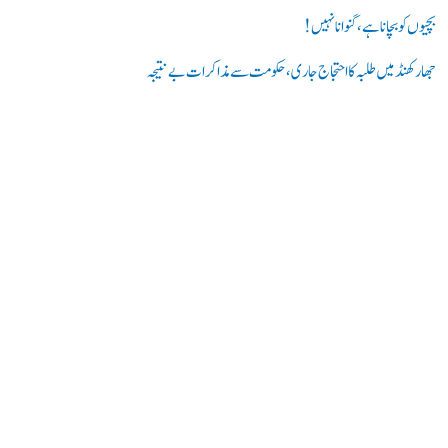
بچیوں کو بچانا ہے، گنوانا نہیں!
جھارکھنڈ میں طلبہ کا احتجاج جاری، حکومت سے مذاکرات بے نتیجہ