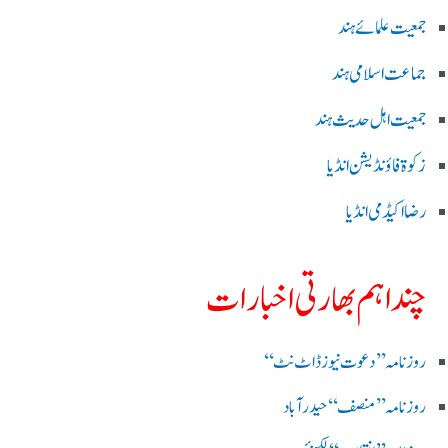
جمعیت علمائے ہند
جماعت اسلامی ہند
جمعیت اہل حدیث ہند
زکوۃ فاؤنڈیشن انڈیا
رضا اکیڈمی انڈیا
چند اہم بھارتی اخبارات
روز نامہ ’’ دعوت نیوز ڈاٹ نٹ‘‘
روزنامہ ’’ منصف‘‘ حیدر آباد