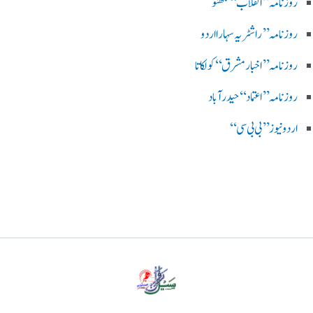
روزنامہ ’’ انقلاب‘‘ لکھنؤ
روز نامہ ’’راشٹریہ سہارا اردو
روزنامہ ’’اخبارمشرق‘‘ کولکاتا
روزنامہ ’’اعتماد‘‘ حیدرآباد
اردو نیوز ’’بی بی سی‘‘