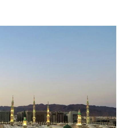
ربیع
الاول
کے
مبارک
مہینہ
میں
سیرت
کے