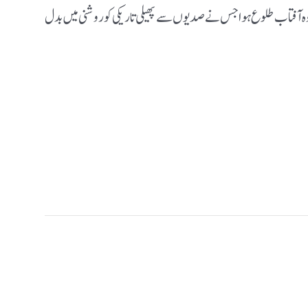
ا وہ آفتاب طلوع ہوا جس نے صدیوں سے پھیلی تاریکی کو روشنی میں بدل