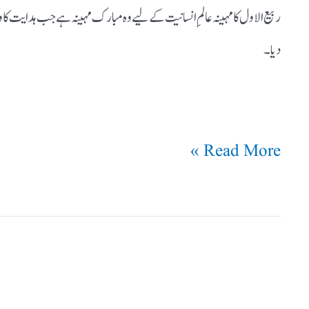
ربیع الاول کا مہینہ عالمِ انسانیت کے لیے وہ مبارک مہینہ ہے جب ہدایت ک
دیا۔
Read More »