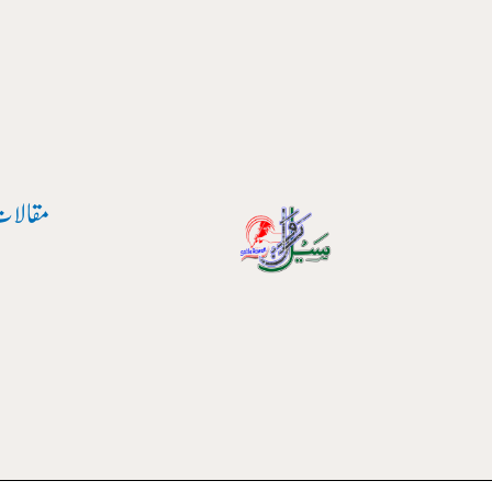
واد
ر
ائیں۔
مقالات