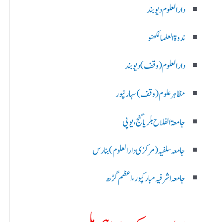
دارالعلوم دیوبند
ندوۃالعلما لکھنو
دارالعلوم (وقف)دیوبند
مظاہرعلوم (وقف)سہارنپور
جامعۃ الفلاح بلریاگنج،یوپی
جامعہ سلفیہ(مرکزی دارالعلوم )بنارس
جامعہ اشرفیہ مبارکپور،اعظم گڑھ