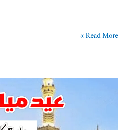
Read More »
عید
میلادالنبی:
ہدایت
کا