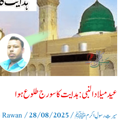
سورج
طلوع
ہوا
عید میلادالنبی: ہدایت کا سورج طلوع ہوا
/
28/08/2025
/
سیرتِ رسولِ اکرم ﷺ
e Rawan