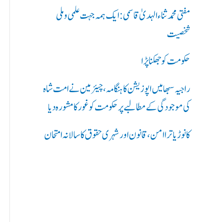
ر
مفتی محمد ثناء الہدیٰ قاسمی: ایک ہمہ جہت علمی و ملی
ی
شخصیت
ں
حکومت کو جھکنا پڑا
:
راجیہ سبھا میں اپوزیشن کا ہنگامہ، چیئرمین نے امت شاہ
کی موجودگی کے مطالبے پر حکومت کو غور کا مشورہ دیا
کانوڑ یاترا امن،قانون اور شہری حقوق کا سالانہ امتحان