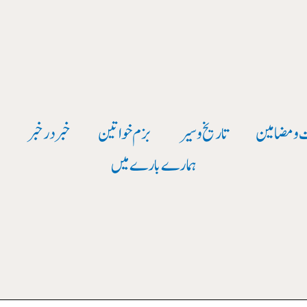
 و مضامین
تاریخ وسیر
بزم خواتین
خبر در خبر
و
ہمارے بارے میں