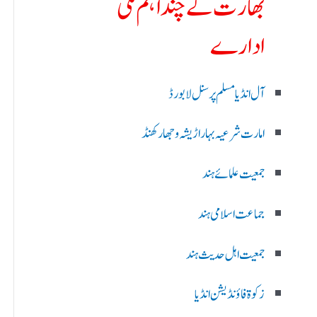
بھارت کے چند اہم ملی
ادارے
آل انڈیا مسلم پرسنل لا بورڈ
امارت شرعیہ بہار اڑیشہ و جھارکھنڈ
جمعیت علمائے ہند
جماعت اسلامی ہند
جمعیت اہل حدیث ہند
زکوۃ فاؤنڈیشن انڈیا