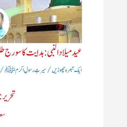
عید میلادالنبی: ہدایت کا سورج ط
/
/ 
ایک تبصرہ چھوڑیں
سیرتِ رسولِ اکرم ﷺ
تحریر:
سعاد