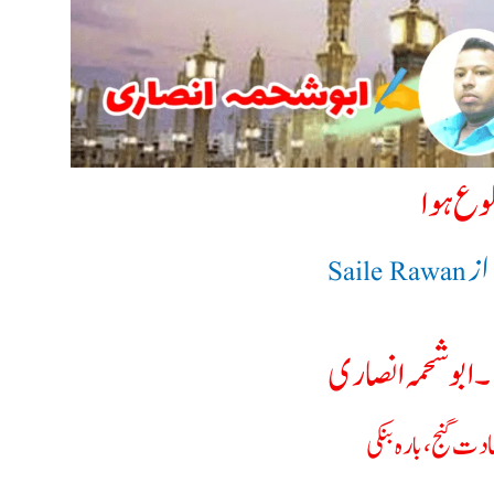
لوع ہوا
از
Saile Rawan
۔ ابوشحمہ انصاری
ت گنج، بارہ بنکی