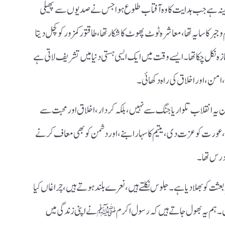
نہ ہے جب ہدایت کا وہ آفتاب طلوع ہوا جس نے صدیوں سے پھیلی
جبر کا سایہ تھا، معاشرہ ٹوٹ پھوٹ کا شکار تھا، طاقتور کمزور کو کچل دیتا
جنازہ نکل چکا تھا۔ ایسے وقت میں ایک ایسی ہستی دنیا میں تشریف لاتی ہے
من، اور اخلاق کی راہ دکھائی۔
 یہ انقلاب تلوار یا جنگ سے نہیں، بلکہ کردار، اخلاق اور محبت سے
 عورت کو عزت دی، یتیم کا سہارا بنے، اور دشمن کو بھی معاف کرنے
 درس تھا۔
عثت کو بھلا دیا ہے۔ جلوس نکلتے ہیں، نعرے بلند ہوتے ہیں، چراغاں کیا
یں۔ ہم یہ بھول جاتے ہیں کہ رسول اکرم ﷺ نے اپنی زندگی میں