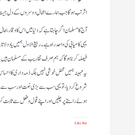
اثر تب ہوگا جب ہمارے اعمال دوسروں کے دل جی
آج کا مسلمان اگر چاہتا ہے کہ دنیا میں اس کا وقار بح
یہی کامیابی کی واحد راہ ہے۔ ربیع الاول ہمیں یاد دلاتا 
فیصلہ کرنا ہوگا کہ ہم صرف تقاریب کے مسلمان ہیں ی
یہ مہینہ ہمیں محض خوشی نہیں بلکہ ذمہ داری کا احساس ب
شروع کر دیا، تو یہی سب سے بڑی نعت اور سب سے بڑ
ہوئے راستے پر چلیں اور اپنے قول و فعل سے ثابت ک
Like this: