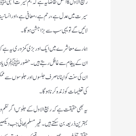
ربیع الاول کا اصل تقاضا یہ ہے کہ ہم سیرت النبی 
سیرت میں عدل ہے، رحم ہے، معافی ہے، اور انسانیت
لائیں گے تو یہی سب سے بڑا جشن ہوگا۔
ہمارے معاشرے میں ایک اور بڑی کمزوری یہ ہے کہ 
ان کے پیغام سے غافل رہتے ہیں۔ حضور ﷺ کی یاد صرف
ان کی سنت کو اپنانا صرف جلسوں اور جلوسوں سے ممکن 
کی تعلیمات کو زندہ کرنا ہوگا۔
یہ بھی حقیقت ہے کہ ربیع الاول کے جلوس اگر نظم و ض
بہترین ذریعہ بن سکتے ہیں۔ غیر مسلم بھائی جب دیکھیں