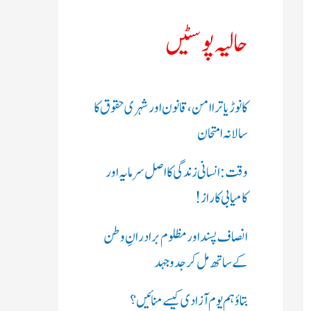
ک
حالیہ پوسٹیں
ر
ی
کانوڑ یاترا امن،قانون اور شہری حقوق کا
ں
سالانہ امتحان
:
وقت: انسانی زندگی کا اصل سرمایہ اور
کامیابی کا راز !
انصاف پسند اور مظلوم برادرانِ وطن
کے ساتھ مل کر جدوجہد
بتاؤ ہم یوم آزادی کیسے منائیں؟