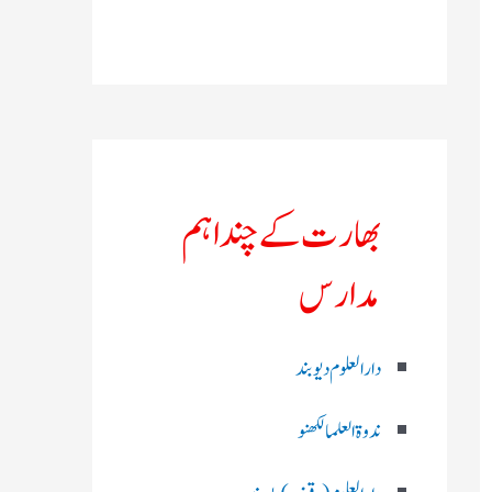
بھارت کے چند اہم
مدارس
دارالعلوم دیوبند
ندوۃالعلما لکھنو