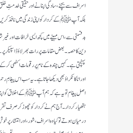
اسراف سے بچنے، سادگی اپنانے اور حقیقی خدمتِ خل
بلکہ آپ ﷺ کے کردار کو اپنی زندگی میں نافذ کری
بدقسمتی سے، اس مہینے میں کچھ ایسی خرافات اور غیر 
دین کا حصہ۔ بعض مقامات پر رات بھر لاؤڈ اسپیکر پر ب
پہنچتی ہے۔ کہیں چندہ کے نام پر رقومات اکٹھی کر کے
اور انا کا ٹکراؤ بھی دیکھا جاتا ہے۔ یہ سب اس پیغ
اصل پیغام تو یہ ہے کہ ہم آپ ﷺ کے اخلاق کو اپنا
ہتھیار کردار۔ آج ہم نے کردار کو چھوڑ کر صرف تقر
درمیان ہوتے تو کیا وہ اسراف، شور، اور انتشار پر 