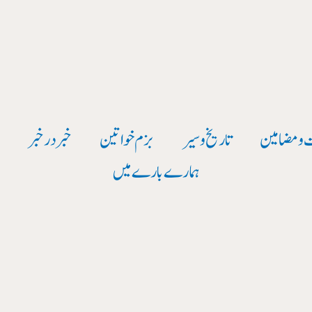
 و مضامین
تاریخ وسیر
بزم خواتین
خبر در خبر
و
ہمارے بارے میں