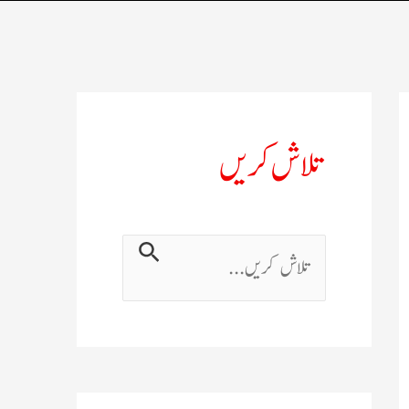
تلاش کریں
ت
ل
ا
ش