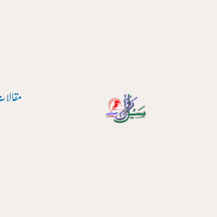
پوسٹ
واد
نیویگیشن
ر
ائیں۔
مقالات