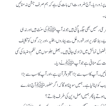
ق پر زور دیا۔ آج ضرورت اس بات کی ہے کہ ہم صرف جشن نہ منائیں
ں۔
شرعی رسمیں بھی جگہ پا گئی ہیں جو نہ آپ ﷺ کی سنت ہیں اور نہ ہی
ے ربط تقاریر اور شور و غل سے بیماروں، طلبہ، اور بزرگوں کو تکلیف
 فضول نمائش میں اڑا دی جاتی ہیں۔ بعض جلوسوں میں نظم و ضبط کی کمی
امِ رحمت کے منافی ہے جو آپ ﷺ نے دیا۔
ئیں۔ آپ کا سب سے بڑا معجزہ قرآن ہے، اور آپ کا سب سے بڑا
یب کو اپنا لیا ہے۔ ہمیں سوچنا ہوگا کہ اگر حضور ﷺ آج ہمارے
خوش ہوتے یا پھر ہمیں اصل دین کی طرف بلاتے؟