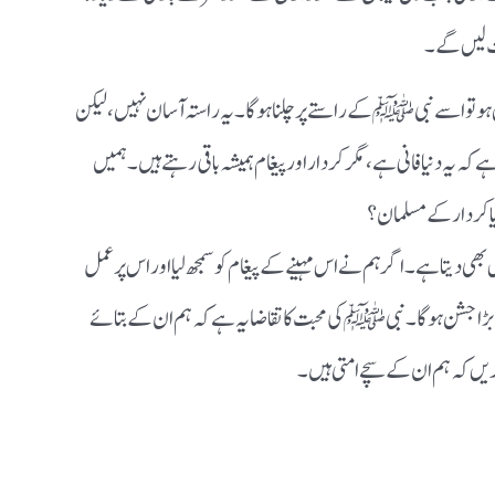
ت لیں گے۔
ال ہو تو اسے نبی ﷺ کے راستے پر چلنا ہوگا۔ یہ راستہ آسان نہیں، لیکن
ہے کہ یہ دنیا فانی ہے، مگر کردار اور پیغام ہمیشہ باقی رہتے ہیں۔ ہمیں
ا کردار کے مسلمان؟
ھی دیتا ہے۔ اگر ہم نے اس مہینے کے پیغام کو سمجھ لیا اور اس پر عمل
ا جشن ہوگا۔ نبی ﷺ کی محبت کا تقاضا یہ ہے کہ ہم ان کے بتائے
ریں کہ ہم ان کے سچے امتی ہیں۔