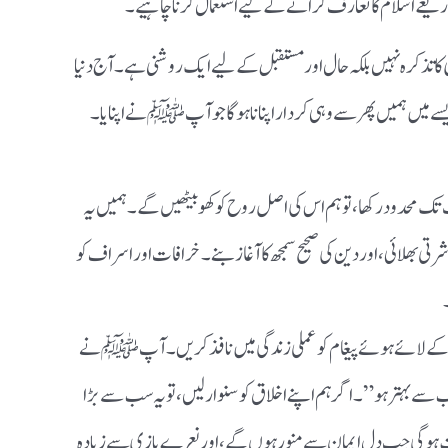
ذریعے اسلام کا تعارف کرانے کے لیے استعمال کرنا چاہیے۔
ی کا تذکرہ نہیں بلکہ حال اور مستقبل کے لیے ایک روشنی ہے۔ آج دنیا
ے میں ہمیں پھر سے وہی کردار اپنانا ہوگا جو آپ ﷺ نے اپنایا۔
تک محدود رکھا، تو ہم اس کی اصل روح کو کھو بیٹھیں گے۔ ہمیں یہ
رتی بھلائی، اور دین کی صحیح سمجھ کا آغاز بنے۔ خرافات اور اسراف کو
ﷺ کے لائے ہوئے پیغام کو عملی زندگی میں نافذ کریں۔ آپ ﷺ نے
 سے بہتر ہو”۔ اگر ہم اپنے اخلاق کو سنوار لیں، تو یہ سب سے بڑا
 ہوگی جب دل ایمان سے منور ہوں گے، اور نعرے بازی سے زیادہ