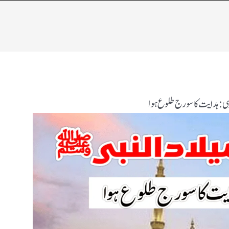
بی: ہدایت کا سورج طلوع ہوا