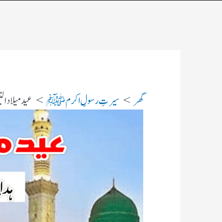
گھر
سیرتِ رسولِ اکرم ﷺ
عید میلادالن