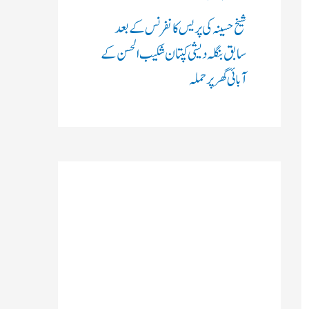
شیخ حسینہ کی پریس کانفرنس کے بعد
سابق بنگلہ دیشی کپتان شکیب الحسن کے
آبائی گھر پر حملہ