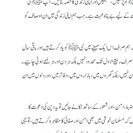
ﷺ کو پڑھیں، سمجھیں اور اپنی زندگی کا حصہ بنائیں۔ آپ ﷺ کی
 کے لیے بے پناہ محبت ہے۔ جب ہم اپنی زندگی میں ان اوصاف کو
ہم صرف اس ایک مہینے میں نبی ﷺ کو یاد کرتے ہیں اور باقی سال
 ربیع الاول تک محدود نہیں بلکہ ہر دن اور ہر لمحے ہونی چاہیے۔
نہیں، بلکہ گھروں میں، بازاروں میں، دفاتر میں، اور دلوں میں ان
بط، امن، اور شعور کے ساتھ نکالے جائیں تو یہ دین کی دعوت کا
 کہ مسلمان خوشی میں بھی امن اور صفائی کا مظاہرہ کرتے ہیں، تو یہی