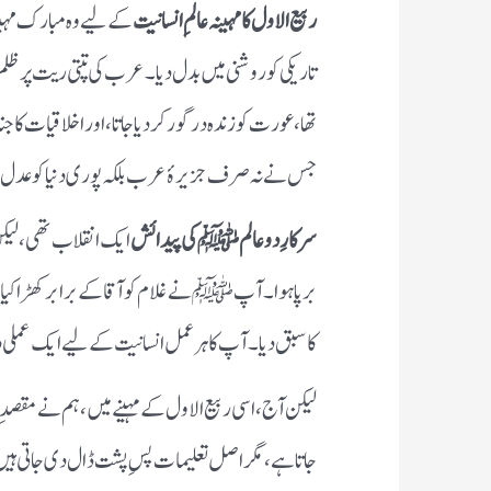
ربیع الاول کا مہینہ عالمِ انسانیت
کے لیے وہ مبارک مہی
تاریکی کو روشنی میں بدل دیا۔ عرب کی تپتی ریت پر ظلم و 
تھا، عورت کو زندہ درگور کر دیا جاتا، اور اخلاقیات کا 
جس نے نہ صرف جزیرۂ عرب بلکہ پوری دنیا کو عدل، ا
سرکارِ دو عالم ﷺ کی پیدائش
ایک انقلاب تھی، لیکن
برپا ہوا۔ آپ ﷺ نے غلام کو آقا کے برابر کھڑا کیا،
کا سبق دیا۔ آپ کا ہر عمل انسانیت کے لیے ایک عملی
لیکن آج، اسی ربیع الاول کے مہینے میں، ہم نے مقصدِ ب
جاتا ہے، مگر اصل تعلیمات پسِ پشت ڈال دی جاتی ہ