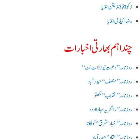
زکوۃ فاؤنڈیشن انڈیا
رضا اکیڈمی انڈیا
چند اہم بھارتی اخبارات
روز نامہ ’’ دعوت نیوز ڈاٹ نٹ‘‘
روزنامہ ’’ منصف‘‘ حیدر آباد
روزنامہ ’’ انقلاب‘‘ لکھنؤ
روز نامہ ’’راشٹریہ سہارا اردو
روزنامہ ’’اخبارمشرق‘‘ کولکاتا
روزنامہ ’’اعتماد‘‘ حیدرآباد