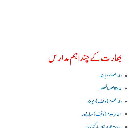
بھارت کے چند اہم مدارس
دارالعلوم دیوبند
ندوۃالعلما لکھنو
دارالعلوم (وقف)دیوبند
مظاہرعلوم (وقف)سہارنپور
جامعۃ الفلاح بلریاگنج،یوپی