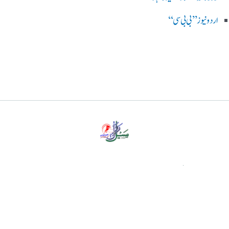
اردو نیوز ’’بی بی سی‘‘
پرائیویسی پالیسی
ڈس کلیمر
ہمارے بارے میں
رابطہ کریں