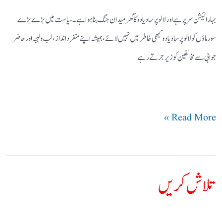
بہار الیکشن سر پر ہے اور لالو پرساد یادو کا گھر میدان جنگ بنا ہوا ہے ۔ سیاست میں بڑے بڑے
سورماؤں کو لالو پرساد یادو کبھی خاطر میں نہیں لائے ، ہمیشہ اپنے منفرد انداز ، لب و لہجہ اور حاضر
جوابی سے مخالفین کو زیر جرتے رہے
Read More »
تلاش کریں