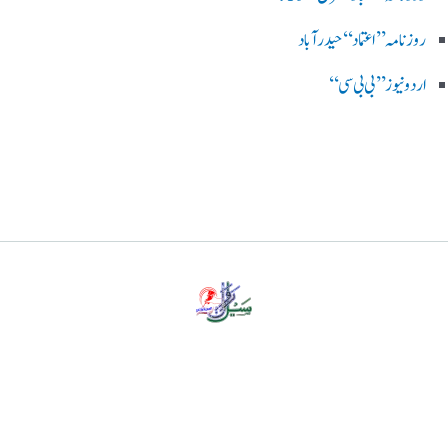
روزنامہ ’’اعتماد‘‘ حیدرآباد
اردو نیوز ’’بی بی سی‘‘
پرائیویسی پالیسی
ڈس کلیمر
ہمارے بارے میں
رابطہ کریں