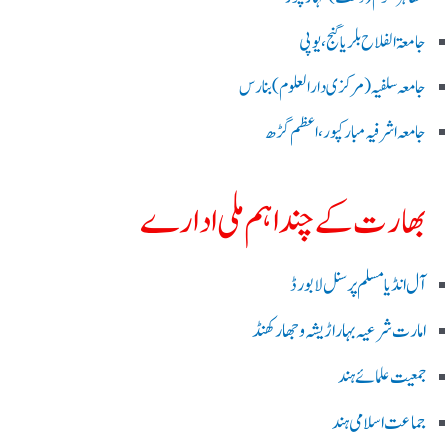
جامعۃ الفلاح بلریاگنج،یوپی
جامعہ سلفیہ(مرکزی دارالعلوم )بنارس
جامعہ اشرفیہ مبارکپور،اعظم گڑھ
بھارت کے چند اہم ملی ادارے
آل انڈیا مسلم پرسنل لا بورڈ
امارت شرعیہ بہار اڑیشہ و جھارکھنڈ
جمعیت علمائے ہند
جماعت اسلامی ہند