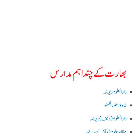
بھارت کے چند اہم مدارس
دارالعلوم دیوبند
ندوۃالعلما لکھنو
دارالعلوم (وقف)دیوبند
مظاہرعلوم (وقف)سہارنپور