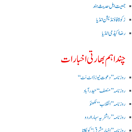
جمعیت اہل حدیث ہند
زکوۃ فاؤنڈیشن انڈیا
رضا اکیڈمی انڈیا
چند اہم بھارتی اخبارات
روز نامہ ’’ دعوت نیوز ڈاٹ نٹ‘‘
روزنامہ ’’ منصف‘‘ حیدر آباد
روزنامہ ’’ انقلاب‘‘ لکھنؤ
روز نامہ ’’راشٹریہ سہارا اردو
روزنامہ ’’اخبارمشرق‘‘ کولکاتا