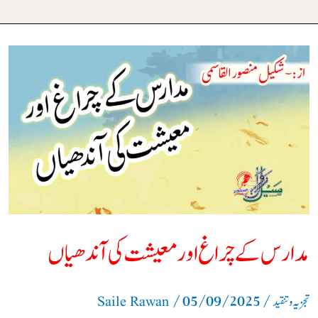
مدارس
کے
چراغ
اور
معیشت
کی
آندھیاں
مدارس کے چراغ اور معیشت کی آندھیاں
/
05/09/2025
/
تجزیہ و تنقید
Saile Rawan