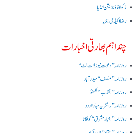
زکوۃ فاؤنڈیشن انڈیا
رضا اکیڈمی انڈیا
چند اہم بھارتی اخبارات
روز نامہ ’’ دعوت نیوز ڈاٹ نٹ‘‘
روزنامہ ’’ منصف‘‘ حیدر آباد
روزنامہ ’’ انقلاب‘‘ لکھنؤ
روز نامہ ’’راشٹریہ سہارا اردو
روزنامہ ’’اخبارمشرق‘‘ کولکاتا
روزنامہ ’’اعتماد‘‘ حیدرآباد