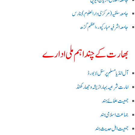
جامعۃ الفلاح بلریاگنج،یوپی
جامعہ سلفیہ(مرکزی دارالعلوم )بنارس
جامعہ اشرفیہ مبارکپور،اعظم گڑھ
بھارت کے چند اہم ملی ادارے
آل انڈیا مسلم پرسنل لا بورڈ
امارت شرعیہ بہار اڑیشہ و جھارکھنڈ
جمعیت علمائے ہند
جماعت اسلامی ہند
جمعیت اہل حدیث ہند