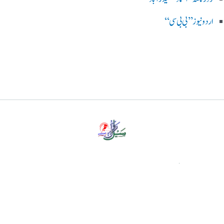
اردو نیوز ’’بی بی سی‘‘
پرائیویسی پالیسی
ڈس کلیمر
ہمارے بارے میں
رابطہ کریں