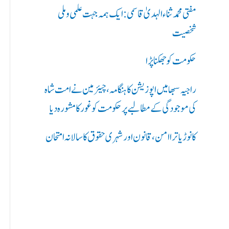
ر
مفتی محمد ثناء الہدیٰ قاسمی: ایک ہمہ جہت علمی و ملی
ی
شخصیت
ں
حکومت کو جھکنا پڑا
:
راجیہ سبھا میں اپوزیشن کا ہنگامہ، چیئرمین نے امت شاہ
کی موجودگی کے مطالبے پر حکومت کو غور کا مشورہ دیا
کانوڑ یاترا امن،قانون اور شہری حقوق کا سالانہ امتحان