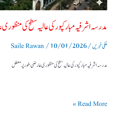
عارضی
طور
مدرسہ اشرفیہ مبارکپور کی عالیہ سطح کی منظوری
پر
/
10/01/2026
/
ملکی خبریں
Saile Rawan
معطل
مدرسہ اشرفیہ مبارکپور کی عالیہ سطح کی منظوری عارضی طور پر معطل
Read More »