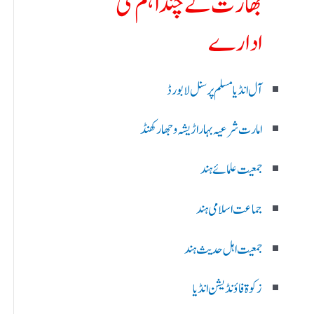
بھارت کے چند اہم ملی
ادارے
آل انڈیا مسلم پرسنل لا بورڈ
امارت شرعیہ بہار اڑیشہ و جھارکھنڈ
جمعیت علمائے ہند
جماعت اسلامی ہند
جمعیت اہل حدیث ہند
زکوۃ فاؤنڈیشن انڈیا