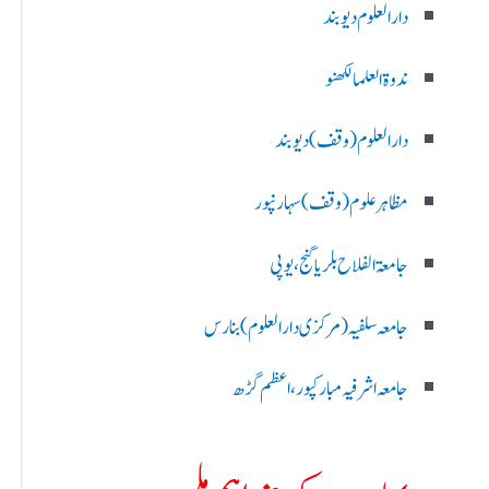
دارالعلوم دیوبند
ندوۃالعلما لکھنو
دارالعلوم (وقف)دیوبند
مظاہرعلوم (وقف)سہارنپور
جامعۃ الفلاح بلریاگنج،یوپی
جامعہ سلفیہ(مرکزی دارالعلوم )بنارس
جامعہ اشرفیہ مبارکپور،اعظم گڑھ