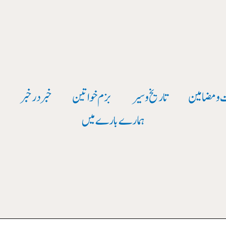
 و مضامین
تاریخ وسیر
بزم خواتین
خبر در خبر
و
ہمارے بارے میں