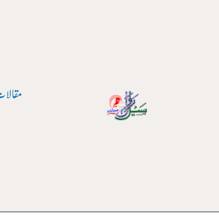
واد
ر
ائیں۔
مقالات