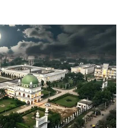
مدرسہ
اشرفیہ
مبارکپور
کی
عالیہ
سطح
کی
منظوری