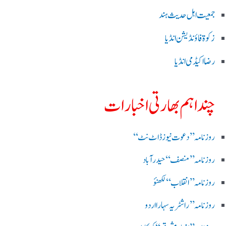
جمعیت اہل حدیث ہند
زکوۃ فاؤنڈیشن انڈیا
رضا اکیڈمی انڈیا
چند اہم بھارتی اخبارات
روز نامہ ’’ دعوت نیوز ڈاٹ نٹ‘‘
روزنامہ ’’ منصف‘‘ حیدر آباد
روزنامہ ’’ انقلاب‘‘ لکھنؤ
روز نامہ ’’راشٹریہ سہارا اردو