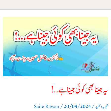
یہ
جینا
بھی
کوئی
جینا
ہے…!
یہ جینا بھی کوئی جینا ہے…!
/
20/09/2024
/
تجزیہ و تنقید
Saile Rawan