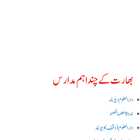
بھارت کے چند اہم مدارس
دارالعلوم دیوبند
ندوۃالعلما لکھنو
دارالعلوم (وقف)دیوبند