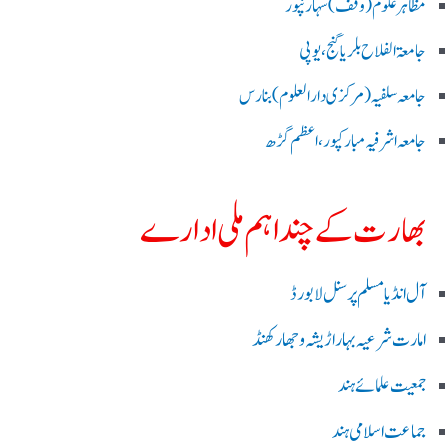
مظاہرعلوم (وقف)سہارنپور
جامعۃ الفلاح بلریاگنج،یوپی
جامعہ سلفیہ(مرکزی دارالعلوم )بنارس
جامعہ اشرفیہ مبارکپور،اعظم گڑھ
بھارت کے چند اہم ملی ادارے
آل انڈیا مسلم پرسنل لا بورڈ
امارت شرعیہ بہار اڑیشہ و جھارکھنڈ
جمعیت علمائے ہند
جماعت اسلامی ہند