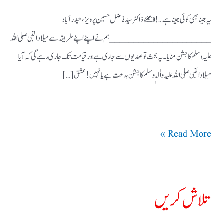
یہ جینا بھی کوئی جینا ہے…! ✍️ڈاکٹر سید فاضل حسین پرویز، حیدرآباد
_____________________ ہم نے اپنے اپنے طریقہ سے میلادالنبی صلی اللہ
علیہ وسلم کا جشن منایا۔ یہ بحث تو صدیوں سے جاری ہے اور قیامت تک جاری رہے گی کہ آیا
میلادالنبی صلی اللہ علیہ واٰلہٖ وسلم کا جشن بدعت ہے یا نہیں! عشق […]
Read More »
تلاش کریں