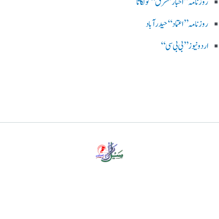
روزنامہ ’’اخبارمشرق‘‘ کولکاتا
روزنامہ ’’اعتماد‘‘ حیدرآباد
اردو نیوز ’’بی بی سی‘‘
پرائیویسی پالیسی
ڈس کلیمر
ہمارے بارے میں
رابطہ کریں