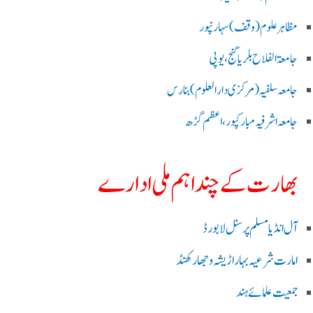
مظاہرعلوم (وقف)سہارنپور
جامعۃ الفلاح بلریاگنج،یوپی
جامعہ سلفیہ(مرکزی دارالعلوم )بنارس
جامعہ اشرفیہ مبارکپور،اعظم گڑھ
بھارت کے چند اہم ملی ادارے
آل انڈیا مسلم پرسنل لا بورڈ
امارت شرعیہ بہار اڑیشہ و جھارکھنڈ
جمعیت علمائے ہند