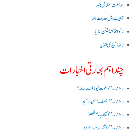
جماعت اسلامی ہند
جمعیت اہل حدیث ہند
زکوۃ فاؤنڈیشن انڈیا
رضا اکیڈمی انڈیا
چند اہم بھارتی اخبارات
روز نامہ ’’ دعوت نیوز ڈاٹ نٹ‘‘
روزنامہ ’’ منصف‘‘ حیدر آباد
روزنامہ ’’ انقلاب‘‘ لکھنؤ
روز نامہ ’’راشٹریہ سہارا اردو