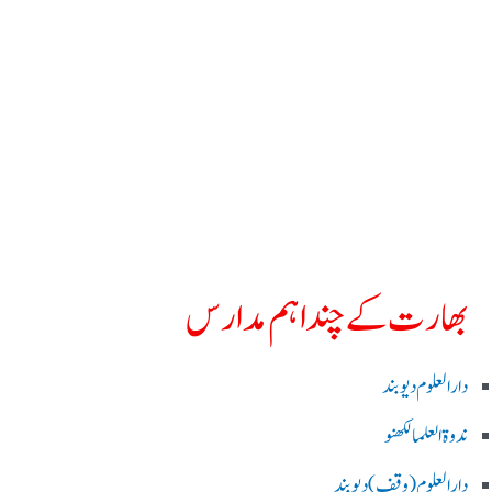
بھارت کے چند اہم مدارس
دارالعلوم دیوبند
ندوۃالعلما لکھنو
دارالعلوم (وقف)دیوبند