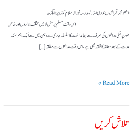
✍️ محمد قمر الزماں ندوی استاد / مدرسہ نور الاسلام کنڈہ پرتاپگڑھ
__________________ اس وقت مسلم پرسنل لا میں مختلف اداروں اور خاص
طور پر ملکی عدالتوں کی طرف سے بیجا مداخلت کا سلسلہ جاری ہے، جن میں سے ایک اہم مسئلہ
عدت کے بعد مطلقہ کا نفقہ بھی ہے، اس وقت عدالتوں سے مطلقہ […]
Read More »
تلاش کریں