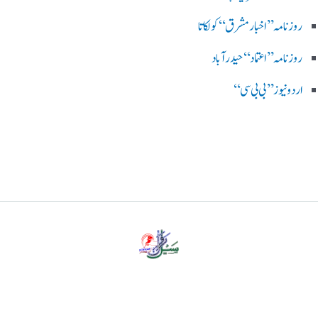
روزنامہ ’’اخبارمشرق‘‘ کولکاتا
روزنامہ ’’اعتماد‘‘ حیدرآباد
اردو نیوز ’’بی بی سی‘‘
پرائیویسی پالیسی
ڈس کلیمر
ہمارے بارے میں
رابطہ کریں