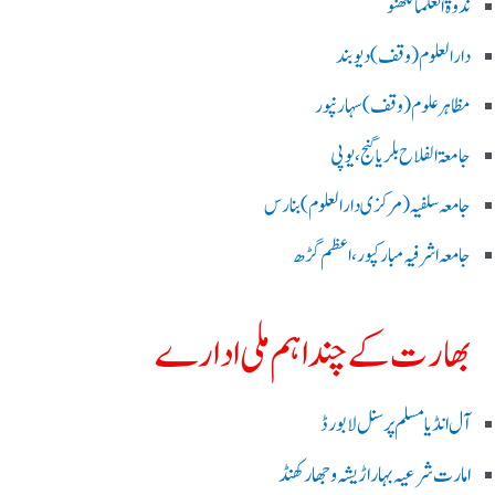
ندوۃالعلما لکھنو
دارالعلوم (وقف)دیوبند
مظاہرعلوم (وقف)سہارنپور
جامعۃ الفلاح بلریاگنج،یوپی
جامعہ سلفیہ(مرکزی دارالعلوم )بنارس
جامعہ اشرفیہ مبارکپور،اعظم گڑھ
بھارت کے چند اہم ملی ادارے
آل انڈیا مسلم پرسنل لا بورڈ
امارت شرعیہ بہار اڑیشہ و جھارکھنڈ