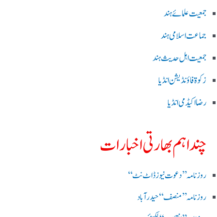
جمعیت علمائے ہند
جماعت اسلامی ہند
جمعیت اہل حدیث ہند
زکوۃ فاؤنڈیشن انڈیا
رضا اکیڈمی انڈیا
چند اہم بھارتی اخبارات
روز نامہ ’’ دعوت نیوز ڈاٹ نٹ‘‘
روزنامہ ’’ منصف‘‘ حیدر آباد