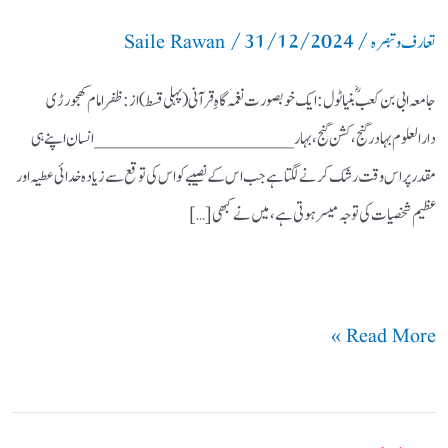
/
31/12/2024
/
قسط)
تعارف و تبصرہ
Saile Rawan
جامعہ ابی بن کعبؓ بنیاٹول: ایک خوبصورت نغمہ گاہِ قرآنی (پہلی قسط) از: ظفر امام کھجورڑی
دارالعلوم بہادرگنج، کشن گنج، بہار ____________________ انسان اپنے ہی
مقدر پر اس وقت رشک کرنے لگتا ہے جب اس کے نصیبے کو اس کی توقع سے زیادہ خدائی عطیہ اور
عظیم شخصیات کی توجہ میسر ہوتی ہے،میں نے کبھی […]
Read More »