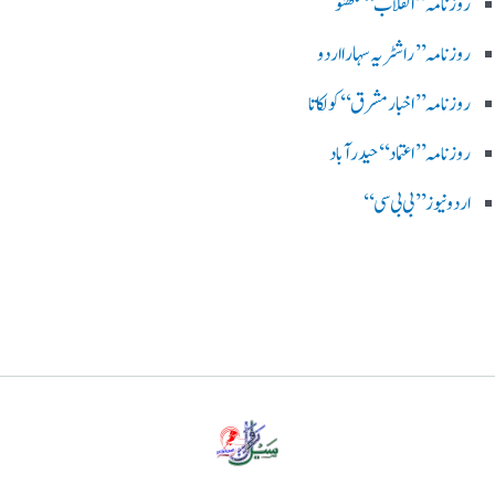
روزنامہ ’’ انقلاب‘‘ لکھنؤ
روز نامہ ’’راشٹریہ سہارا اردو
روزنامہ ’’اخبارمشرق‘‘ کولکاتا
روزنامہ ’’اعتماد‘‘ حیدرآباد
اردو نیوز ’’بی بی سی‘‘