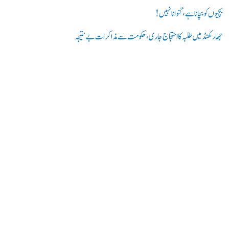
بچیوں کو بچانا ہے، گنوانا نہیں!
جھارکھنڈ میں طلبہ کا احتجاج جاری، حکومت سے مذاکرات بے نتیجہ