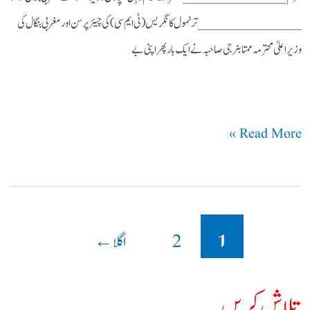
عزم
_______________ ترنمول کانگریس (ٹی ایم سی) کی چیئرپرسن اور مغربی بنگال کی
وزیر اعلیٰ محترمہ ممتا بنرجی صاحبہ نے ایک بار پھر اپنی بے
Read More »
1
2
اگلا
←
تلاش کریں