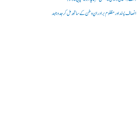
انصاف پسند اور مظلوم برادرانِ وطن کے ساتھ مل کر جدوجہد