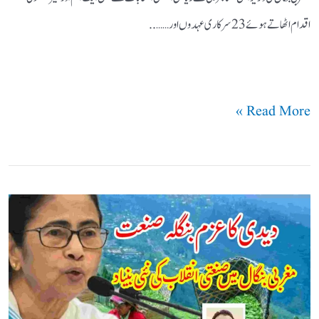
اقدام اٹھاتے ہوئے 23 سرکاری عہدوں اور ……..
Read More »
دیدی
کا
عزم:
بنگلہ
صنعت