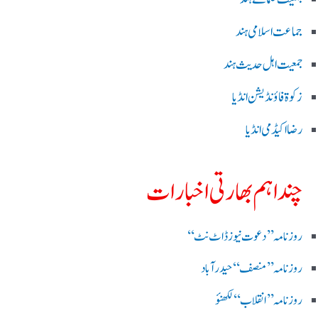
جماعت اسلامی ہند
جمعیت اہل حدیث ہند
زکوۃ فاؤنڈیشن انڈیا
رضا اکیڈمی انڈیا
چند اہم بھارتی اخبارات
روز نامہ ’’ دعوت نیوز ڈاٹ نٹ‘‘
روزنامہ ’’ منصف‘‘ حیدر آباد
روزنامہ ’’ انقلاب‘‘ لکھنؤ