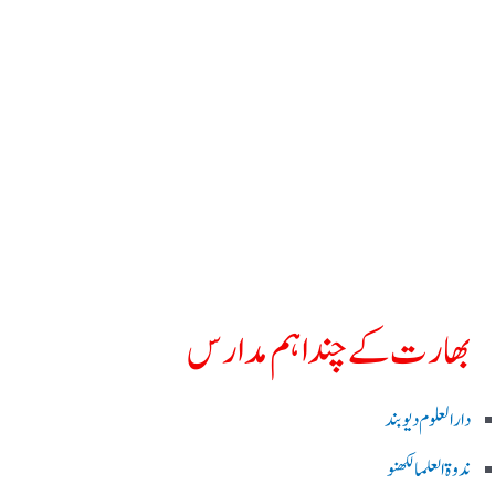
بھارت کے چند اہم مدارس
دارالعلوم دیوبند
ندوۃالعلما لکھنو