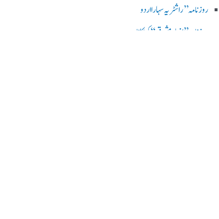
روز نامہ ’’راشٹریہ سہارا اردو
روزنامہ ’’اخبارمشرق‘‘ کولکاتا
روزنامہ ’’اعتماد‘‘ حیدرآباد
اردو نیوز ’’بی بی سی‘‘