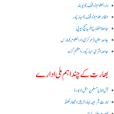
دارالعلوم (وقف)دیوبند
مظاہرعلوم (وقف)سہارنپور
جامعۃ الفلاح بلریاگنج،یوپی
جامعہ سلفیہ(مرکزی دارالعلوم )بنارس
جامعہ اشرفیہ مبارکپور،اعظم گڑھ
بھارت کے چند اہم ملی ادارے
آل انڈیا مسلم پرسنل لا بورڈ
امارت شرعیہ بہار اڑیشہ و جھارکھنڈ
جمعیت علمائے ہند