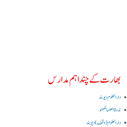
بھارت کے چند اہم مدارس
دارالعلوم دیوبند
ندوۃالعلما لکھنو
دارالعلوم (وقف)دیوبند