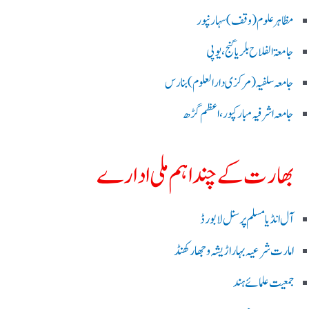
مظاہرعلوم (وقف)سہارنپور
جامعۃ الفلاح بلریاگنج،یوپی
جامعہ سلفیہ(مرکزی دارالعلوم )بنارس
جامعہ اشرفیہ مبارکپور،اعظم گڑھ
بھارت کے چند اہم ملی ادارے
آل انڈیا مسلم پرسنل لا بورڈ
امارت شرعیہ بہار اڑیشہ و جھارکھنڈ
جمعیت علمائے ہند