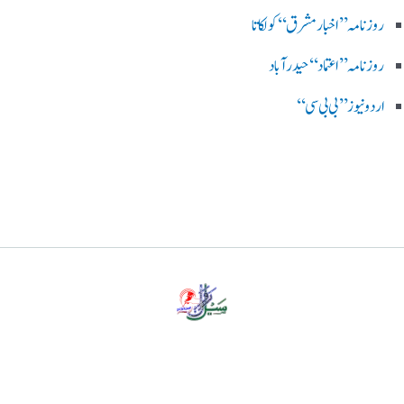
روزنامہ ’’اخبارمشرق‘‘ کولکاتا
روزنامہ ’’اعتماد‘‘ حیدرآباد
اردو نیوز ’’بی بی سی‘‘
پرائیویسی پالیسی
ڈس کلیمر
ہمارے بارے میں
رابطہ کریں