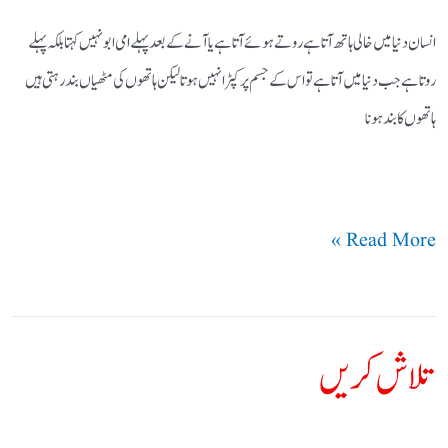
انسان دنیا میں خالی ہاتھ آتا ہے روتے ہوئے آتا ہے یا آنے کے بعد پہلے امی ابو نہیں کہتا بلکہ پہلے
روتا ہے جب دنیا میں آتا ہے تو اس کے جسم پر کپڑا نہیں ہوتا لیکن ہاتھوں کی مٹھیاں بند رہتی ہیں
ہاتھوں کا بند ہونا
Read More »
تلاش کریں