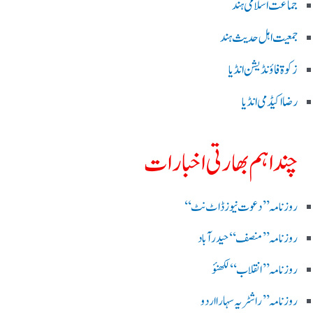
جماعت اسلامی ہند
جمعیت اہل حدیث ہند
زکوۃ فاؤنڈیشن انڈیا
رضا اکیڈمی انڈیا
چند اہم بھارتی اخبارات
روز نامہ ’’ دعوت نیوز ڈاٹ نٹ‘‘
روزنامہ ’’ منصف‘‘ حیدر آباد
روزنامہ ’’ انقلاب‘‘ لکھنؤ
روز نامہ ’’راشٹریہ سہارا اردو