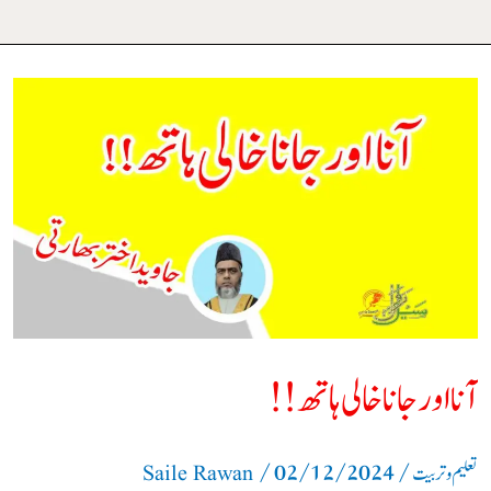
آنا
اور
جانا
خالی
ہاتھ!!
آنا اور جانا خالی ہاتھ!!
/
02/12/2024
/
تعلیم و تربیت
Saile Rawan