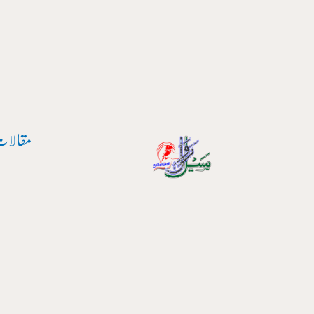
واد
ر
ائیں۔
مقالات