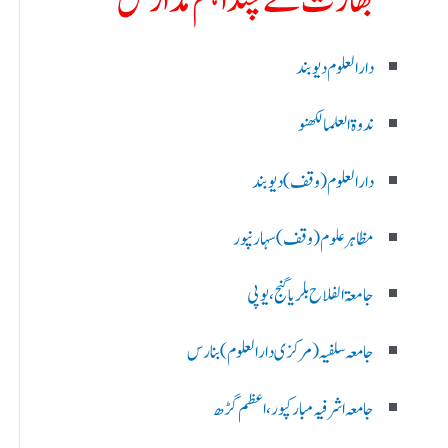
بھارت کے چند اہم مدارس
دارالعلوم دیوبند
ندوۃالعلما لکھنو
دارالعلوم (وقف)دیوبند
مظاہرعلوم (وقف)سہارنپور
جامعۃ الفلاح بلریاگنج،یوپی
جامعہ سلفیہ(مرکزی دارالعلوم )بنارس
جامعہ اشرفیہ مبارکپور،اعظم گڑھ