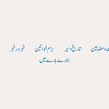
صفحہ
بندی
پوسٹ
کریں۔
 و مضامین
تاریخ وسیر
بزم خواتین
خبر در خبر
و
ہمارے بارے میں