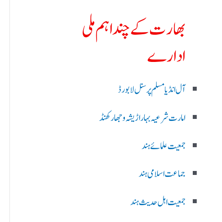
بھارت کے چند اہم ملی
ادارے
آل انڈیا مسلم پرسنل لا بورڈ
امارت شرعیہ بہار اڑیشہ و جھارکھنڈ
جمعیت علمائے ہند
جماعت اسلامی ہند
جمعیت اہل حدیث ہند