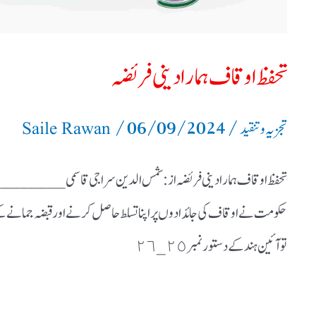
تحفظ اوقاف ہمارا دینی فریضہ
/
06/09/2024
/
تجزیہ و تنقید
Saile Rawan
تحفظ اوقاف ہمارا دینی فریضہ از: شمس الدین سراجی قاسمی _______
حکومت نے اوقاف کی جائدادوں پر اپنا تسلط حاصل کرنے اور قبضہ جمانے کے لئ
تو آئین ہند کے دستور نمبر ٢٥_٢٦