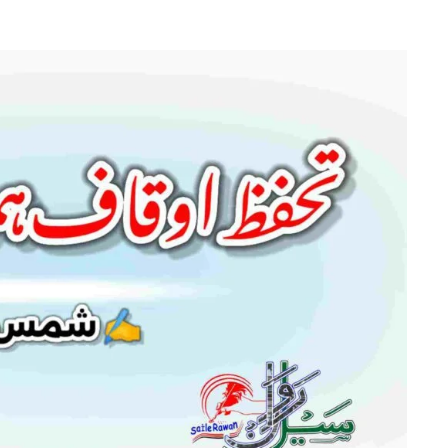
تحفظ
اوقاف
ہمارا
دینی
فریضہ