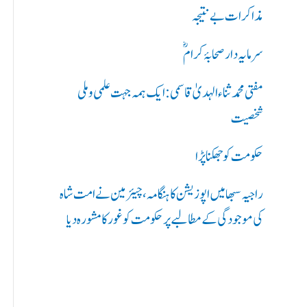
ر
مذاکرات بے نتیجہ
ی
سرمایہ دار صحابۂ کرامؓ
ں
مفتی محمد ثناء الہدیٰ قاسمی: ایک ہمہ جہت علمی و ملی
:
شخصیت
حکومت کو جھکنا پڑا
راجیہ سبھا میں اپوزیشن کا ہنگامہ، چیئرمین نے امت شاہ
کی موجودگی کے مطالبے پر حکومت کو غور کا مشورہ دیا