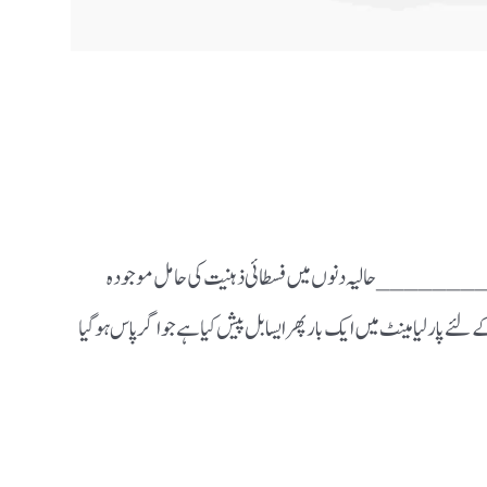
________ حالیہ دنوں میں فسطائی ذہنیت کی حامل موجودہ
ے پارلیامینٹ میں ایک بار پھر ایسا بل پیش کیا ہے جو اگر پاس ہوگیا