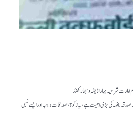
 امارت شرعیہ بہار اڈیشہ و جھارکھنڈ
لہ کی بڑی اہمیت ہے، یہ زکوٰۃ، صدقات واجبہ اورایسے نسبی