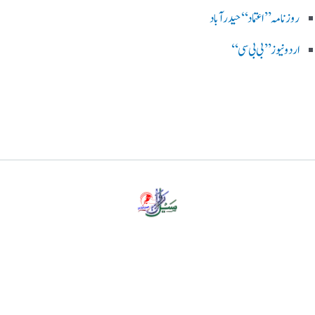
روزنامہ ’’اعتماد‘‘ حیدرآباد
اردو نیوز ’’بی بی سی‘‘
پرائیویسی پالیسی
ڈس کلیمر
ہمارے بارے میں
رابطہ کریں