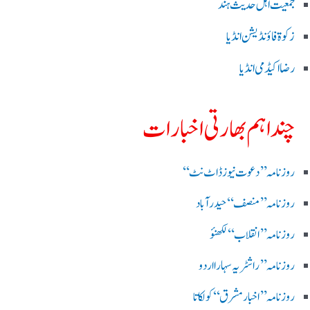
جمعیت اہل حدیث ہند
زکوۃ فاؤنڈیشن انڈیا
رضا اکیڈمی انڈیا
چند اہم بھارتی اخبارات
روز نامہ ’’ دعوت نیوز ڈاٹ نٹ‘‘
روزنامہ ’’ منصف‘‘ حیدر آباد
روزنامہ ’’ انقلاب‘‘ لکھنؤ
روز نامہ ’’راشٹریہ سہارا اردو
روزنامہ ’’اخبارمشرق‘‘ کولکاتا