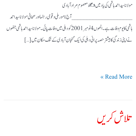
مولانا سید احمد ہاشمی کی یاد میں ✍️معصوم مرادآبادی
____________________ آج نامور ملی وقومی رہنما اور صحافی مولانا سید احمد
ہاشمی کا یوم وفات ہے۔ انھوں 4 نومبر 2001 کو دہلی میں وفات پائی۔ مولانا سید احمد ہاشمی جنھوں
نے اپنی زندگی کا بیشتر حصہ پرانی دہلی کی ایک گنجان آبادی کے تنگ مکان میں […]
Read More »
تلاش کریں