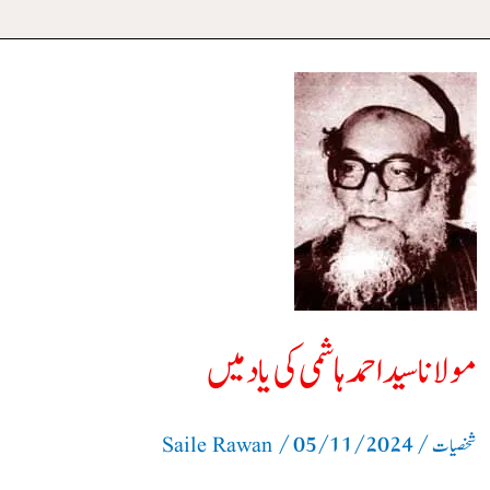
مولانا
سید
احمد
ہاشمی
کی
یاد
میں
مولانا سید احمد ہاشمی کی یاد میں
/
05/11/2024
/
شخصیات
Saile Rawan