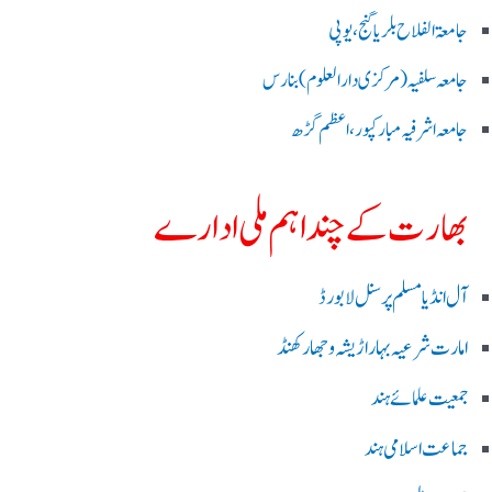
جامعۃ الفلاح بلریاگنج،یوپی
جامعہ سلفیہ(مرکزی دارالعلوم )بنارس
جامعہ اشرفیہ مبارکپور،اعظم گڑھ
بھارت کے چند اہم ملی ادارے
آل انڈیا مسلم پرسنل لا بورڈ
امارت شرعیہ بہار اڑیشہ و جھارکھنڈ
جمعیت علمائے ہند
جماعت اسلامی ہند