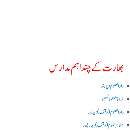
بھارت کے چند اہم مدارس
دارالعلوم دیوبند
ندوۃالعلما لکھنو
دارالعلوم (وقف)دیوبند
مظاہرعلوم (وقف)سہارنپور