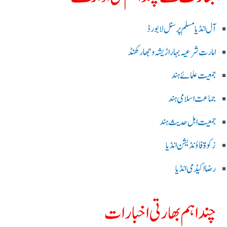
آل انڈیا مسلم پرسنل لا بورڈ
امارت شرعیہ بہار اڑیشہ و جھارکھنڈ
جمعیت علمائے ہند
جماعت اسلامی ہند
جمعیت اہل حدیث ہند
زکوۃ فاؤنڈیشن انڈیا
رضا اکیڈمی انڈیا
چند اہم بھارتی اخبارات