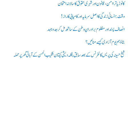
ر
کانوڑ یاترا امن،قانون اور شہری حقوق کا سالانہ امتحان
ی
وقت: انسانی زندگی کا اصل سرمایہ اور کامیابی کا راز !
ں
انصاف پسند اور مظلوم برادرانِ وطن کے ساتھ مل کر جدوجہد
:
بتاؤ ہم یوم آزادی کیسے منائیں؟
شیخ حسینہ کی پریس کانفرنس کے بعد سابق بنگلہ دیشی کپتان شکیب الحسن کے آبائی گھر پر حملہ