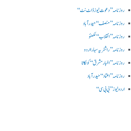
روز نامہ ’’ دعوت نیوز ڈاٹ نٹ‘‘
روزنامہ ’’ منصف‘‘ حیدر آباد
روزنامہ ’’ انقلاب‘‘ لکھنؤ
روز نامہ ’’راشٹریہ سہارا اردو
روزنامہ ’’اخبارمشرق‘‘ کولکاتا
روزنامہ ’’اعتماد‘‘ حیدرآباد
اردو نیوز ’’بی بی سی‘‘