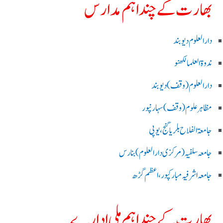
بھارت کے چند اہم مدارس
دارالعلوم دیوبند
ندوۃالعلما لکھنو
دارالعلوم (وقف)دیوبند
مظاہرعلوم (وقف)سہارنپور
جامعۃ الفلاح بلریاگنج،یوپی
جامعہ سلفیہ(مرکزی دارالعلوم )بنارس
جامعہ اشرفیہ مبارکپور،اعظم گڑھ
بھارت کے چند اہم ملی ادارے