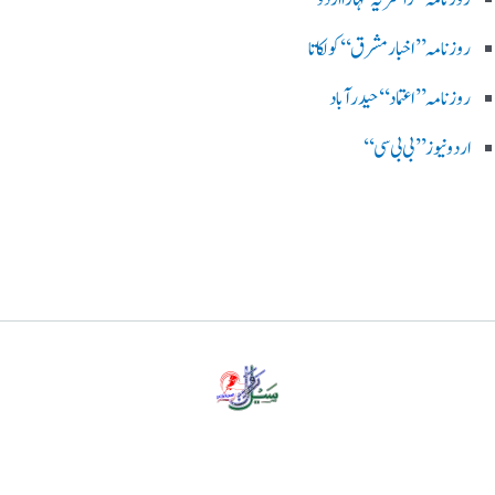
روزنامہ ’’اخبارمشرق‘‘ کولکاتا
روزنامہ ’’اعتماد‘‘ حیدرآباد
اردو نیوز ’’بی بی سی‘‘
پرائیویسی پالیسی
ڈس کلیمر
ہمارے بارے میں
رابطہ کریں