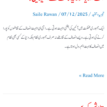
آف
/
07/12/2025
/
انڈیا
تجزیہ و تنقید
Saile Rawan
سوریہ
ایک جمہوری مملکت میں آئین کی جتنی اہمیت ہوتی ہے۔اتنی ہی اہمیت انصاف کے تقاضوں کو پورا
کانت
کرنے کی ہوتی ہے۔ویسے انصاف کے تقاضے نہ صرف جمہوری نظام بلکہ دنیا کے کسی بھی نظام
سے
میں انصاف کا بہت اہم رول ہوتا ہے۔
امیدیں!
Read More »