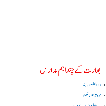
بھارت کے چند اہم مدارس
دارالعلوم دیوبند
ندوۃالعلما لکھنو