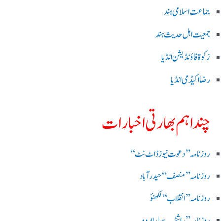
جماعت اسلامی ہند
جمعیت اہل حدیث ہند
زکوۃ فاؤنڈیشن انڈیا
رضا اکیڈمی انڈیا
چند اہم بھارتی اخبارات
روز نامہ ’’ دعوت نیوز ڈاٹ نٹ‘‘
روزنامہ ’’ منصف‘‘ حیدر آباد
روزنامہ ’’ انقلاب‘‘ لکھنؤ
روز نامہ ’’راشٹریہ سہارا اردو