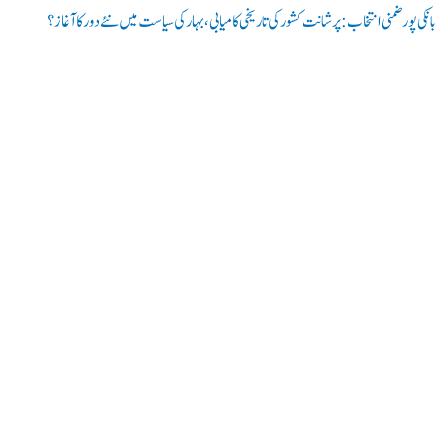
بانکی پور ضمنی انتخاب: پرشانت کشور کی تاریخی کامیابی، بہار کی سیاست میں نئے دور کا آغاز؟