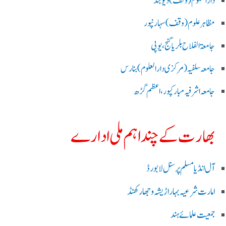
دارالعلوم (وقف)دیوبند
مظاہرعلوم (وقف)سہارنپور
جامعۃ الفلاح بلریاگنج،یوپی
جامعہ سلفیہ(مرکزی دارالعلوم )بنارس
جامعہ اشرفیہ مبارکپور،اعظم گڑھ
بھارت کے چند اہم ملی ادارے
آل انڈیا مسلم پرسنل لا بورڈ
امارت شرعیہ بہار اڑیشہ و جھارکھنڈ
جمعیت علمائے ہند