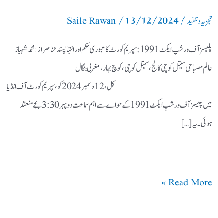
/
13/12/2024
/
اور
تجزیہ و تنقید
Saile Rawan
انتہا
پلیسز آف ورشپ ایکٹ 1991: سپریم کورٹ کا عبوری حکم اور انتہا پسند عناصر از: محمد شہباز
پسند
عالم مصباحی سیتل کوچی کالج، سیتل کوچی، کوچ بہار، مغربی بنگال
عناصر
____________________ کل، 12 دسمبر 2024 کو، سپریم کورٹ آف انڈیا
میں پلیسز آف ورشپ ایکٹ 1991 کے حوالے سے اہم سماعت دوپہر 3:30 بجے منعقد
ہوئی۔ یہ […]
Read More »