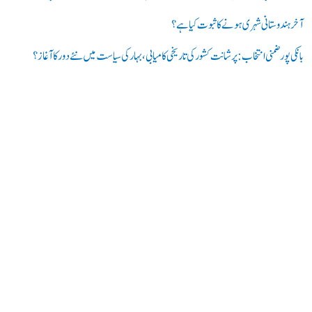
:
آخر ہندوستانی شہری ہونے کا ثبوت کیا ہے؟
بانکی پور ضمنی انتخاب: پرشانت کشور کی تاریخی کامیابی، بہار کی سیاست میں نئے دور کا آغاز؟