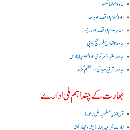
ندوۃالعلما لکھنو
دارالعلوم (وقف)دیوبند
مظاہرعلوم (وقف)سہارنپور
جامعۃ الفلاح بلریاگنج،یوپی
جامعہ سلفیہ(مرکزی دارالعلوم )بنارس
جامعہ اشرفیہ مبارکپور،اعظم گڑھ
بھارت کے چند اہم ملی ادارے
آل انڈیا مسلم پرسنل لا بورڈ
امارت شرعیہ بہار اڑیشہ و جھارکھنڈ