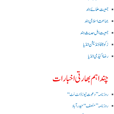
جمعیت علمائے ہند
جماعت اسلامی ہند
جمعیت اہل حدیث ہند
زکوۃ فاؤنڈیشن انڈیا
رضا اکیڈمی انڈیا
چند اہم بھارتی اخبارات
روز نامہ ’’ دعوت نیوز ڈاٹ نٹ‘‘
روزنامہ ’’ منصف‘‘ حیدر آباد