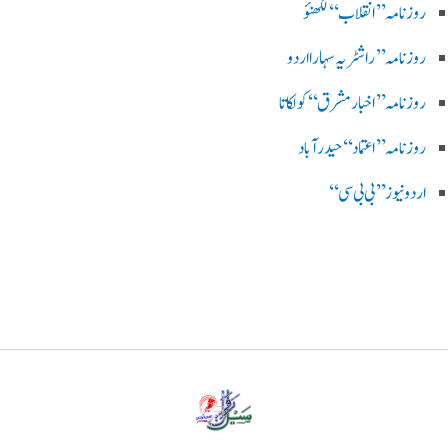
روزنامہ ’’ انقلاب‘‘ لکھنؤ
روز نامہ ’’راشٹریہ سہارا اردو
روزنامہ ’’اخبارمشرق‘‘ کولکاتا
روزنامہ ’’اعتماد‘‘ حیدرآباد
اردو نیوز ’’بی بی سی‘‘