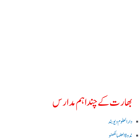
بھارت کے چند اہم مدارس
دارالعلوم دیوبند
ندوۃالعلما لکھنو