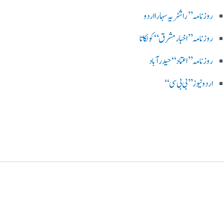
روز نامہ ’’راشٹریہ سہارا اردو
روزنامہ ’’اخبارمشرق‘‘ کولکاتا
روزنامہ ’’اعتماد‘‘ حیدرآباد
اردو نیوز ’’بی بی سی‘‘