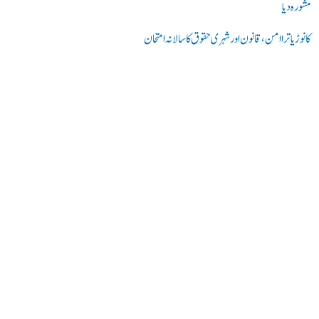
مشورہ دیا
کانوڑ یاترا امن،قانون اور شہری حقوق کا سالانہ امتحان