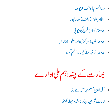
دارالعلوم (وقف)دیوبند
مظاہرعلوم (وقف)سہارنپور
جامعۃ الفلاح بلریاگنج،یوپی
جامعہ سلفیہ(مرکزی دارالعلوم )بنارس
جامعہ اشرفیہ مبارکپور،اعظم گڑھ
بھارت کے چند اہم ملی ادارے
آل انڈیا مسلم پرسنل لا بورڈ
امارت شرعیہ بہار اڑیشہ و جھارکھنڈ