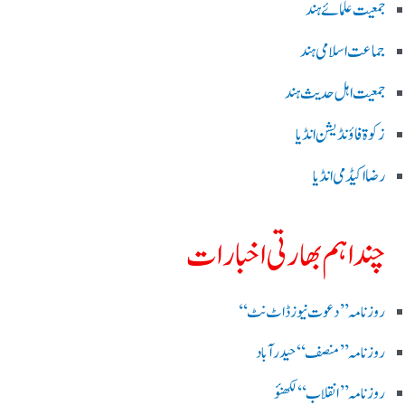
جمعیت علمائے ہند
جماعت اسلامی ہند
جمعیت اہل حدیث ہند
زکوۃ فاؤنڈیشن انڈیا
رضا اکیڈمی انڈیا
چند اہم بھارتی اخبارات
روز نامہ ’’ دعوت نیوز ڈاٹ نٹ‘‘
روزنامہ ’’ منصف‘‘ حیدر آباد
روزنامہ ’’ انقلاب‘‘ لکھنؤ