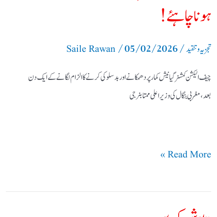
ہوناچاہئے!
/
05/02/2026
/
تجزیہ و تنقید
Saile Rawan
چیف الیکشن کمشنر گیا نیش کمار پر دھمکانے اور بدسلوکی کرنے کا الزام لگانے کے ایک دن
بعد،مغربی بنگال کی وزیراعلی ممتا بنرجی
Read More »