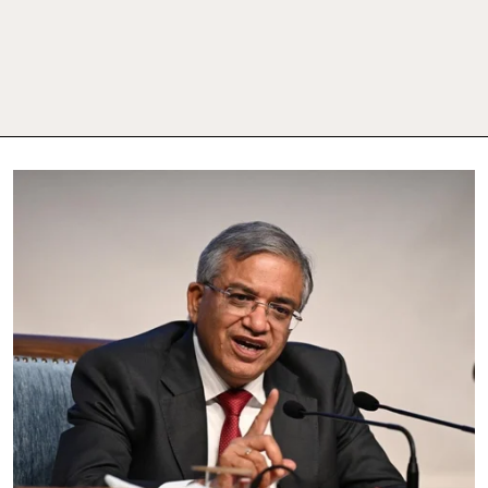
چیف
الیکشن
کمشنر
کو
ہٹانے
کی
کوشش،
193