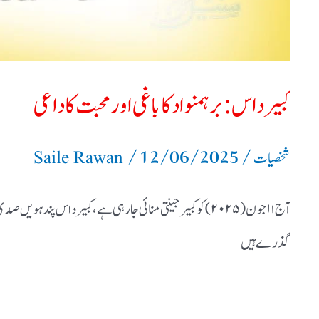
داعی
کبیر داس: برہمنواد کا باغی اور محبت کا داعی
/
12/06/2025
/
شخصیات
Saile Rawan
آج ۱۱ جون (۲۰۲۵) کو کبیر جینتی منائی جا رہی ہے، کبیرداس پ
گذرے ہیں