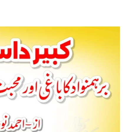
کبیر
داس:
برہمنواد
کا
باغی
اور
محبت
کا