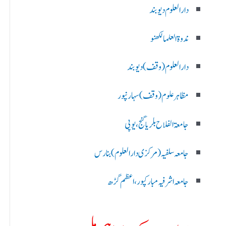
دارالعلوم دیوبند
ندوۃالعلما لکھنو
دارالعلوم (وقف)دیوبند
مظاہرعلوم (وقف)سہارنپور
جامعۃ الفلاح بلریاگنج،یوپی
جامعہ سلفیہ(مرکزی دارالعلوم )بنارس
جامعہ اشرفیہ مبارکپور،اعظم گڑھ