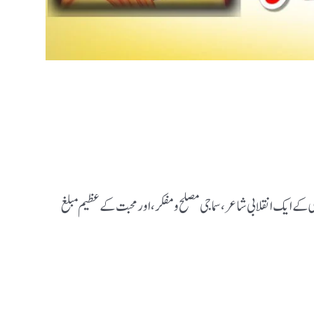
ندہویں صدی کےایک انقلابی شاعر، سماجی مصلح ومفکر،اور محبت کے عظیم مبلغ