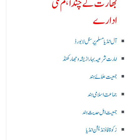
بھارت کے چند اہم ملی
ادارے
آل انڈیا مسلم پرسنل لا بورڈ
امارت شرعیہ بہار اڑیشہ و جھارکھنڈ
جمعیت علمائے ہند
جماعت اسلامی ہند
جمعیت اہل حدیث ہند
زکوۃ فاؤنڈیشن انڈیا