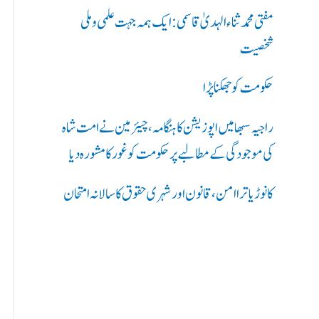
ر
مفتی محمد ثناء الہدیٰ قاسمی: ایک ہمہ جہت علمی و ملی
ی
شخصیت
ں
حکومت کو جھکنا پڑا
:
راجیہ سبھا میں اپوزیشن کا ہنگامہ، چیئرمین نے امت شاہ
کی موجودگی کے مطالبے پر حکومت کو غور کا مشورہ دیا
کانوڑ یاترا امن،قانون اور شہری حقوق کا سالانہ امتحان