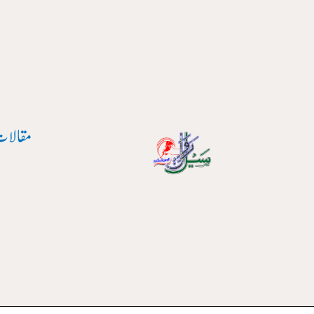
واد
ر
ائیں۔
مقالات