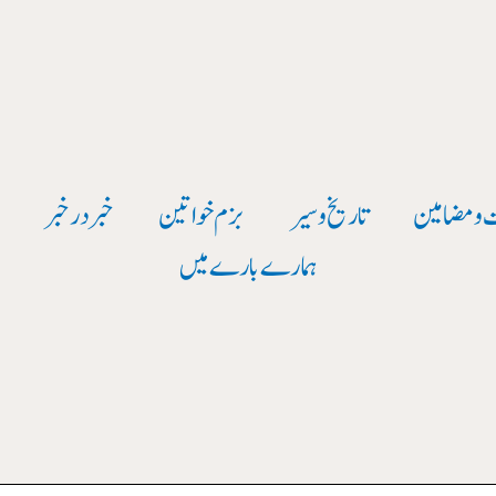
 و مضامین
تاریخ وسیر
بزم خواتین
خبر در خبر
و
ہمارے بارے میں