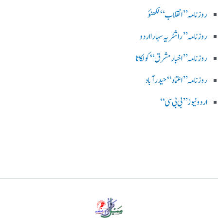
روزنامہ ’’ انقلاب‘‘ لکھنؤ
روز نامہ ’’راشٹریہ سہارا اردو
روزنامہ ’’اخبارمشرق‘‘ کولکاتا
روزنامہ ’’اعتماد‘‘ حیدرآباد
اردو نیوز ’’بی بی سی‘‘