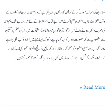
صابرین کی طرف نسبت کرکے قرآن مجید میں یہ فرمایا گیا ہے کہ وہ مصیبت ،رنج اور تکلیف کے
وقت "انا للّٰہ وانا الیہ راجعون” کہا کرتے ہیں، بے شک ہم اللہ ہی کے لئے ہیں اور بے شک ہم اسی
کی طرف واپس ہونے والے ہیں، (خواہ آج خواہ چند روز بعد)،حقیقت میں اس کی تعلیم و تلقین
سے مقصود یہ ہے کہ مصیبت والوں کو ایسا کہنا چاہیے ،کیونکہ ایسا کہنے میں اجر و ثواب بھی بڑا ہے
،اور اگر دل سے معنی و مفہوم کو سمجھ کر یہ الفاظ ادا کئے جائیں تو رنج و الم اور غم و تکلیف کے دور
کرنے اور قلب کو تسلی دینے کے معاملہ میں بھی یہ دعا اور یہ کلمہ اکسیر کا حکم رکھتے ہیں ۔
Read More »