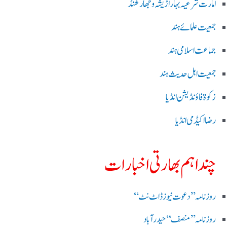
امارت شرعیہ بہار اڑیشہ و جھارکھنڈ
جمعیت علمائے ہند
جماعت اسلامی ہند
جمعیت اہل حدیث ہند
زکوۃ فاؤنڈیشن انڈیا
رضا اکیڈمی انڈیا
چند اہم بھارتی اخبارات
روز نامہ ’’ دعوت نیوز ڈاٹ نٹ‘‘
روزنامہ ’’ منصف‘‘ حیدر آباد