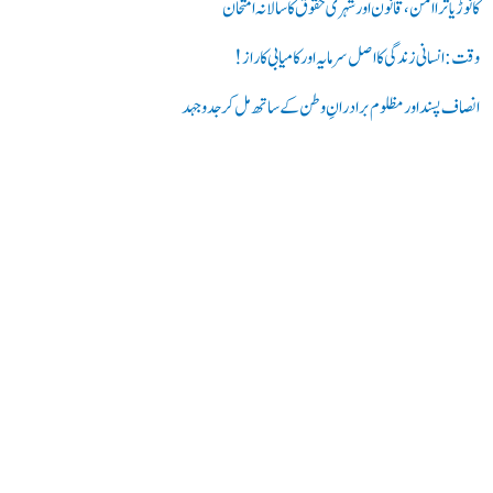
:
کانوڑ یاترا امن،قانون اور شہری حقوق کا سالانہ امتحان
وقت: انسانی زندگی کا اصل سرمایہ اور کامیابی کا راز !
انصاف پسند اور مظلوم برادرانِ وطن کے ساتھ مل کر جدوجہد