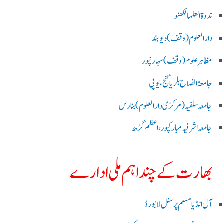
ندوۃالعلما لکھنو
دارالعلوم (وقف)دیوبند
مظاہرعلوم (وقف)سہارنپور
جامعۃ الفلاح بلریاگنج،یوپی
جامعہ سلفیہ(مرکزی دارالعلوم )بنارس
جامعہ اشرفیہ مبارکپور،اعظم گڑھ
بھارت کے چند اہم ملی ادارے
آل انڈیا مسلم پرسنل لا بورڈ