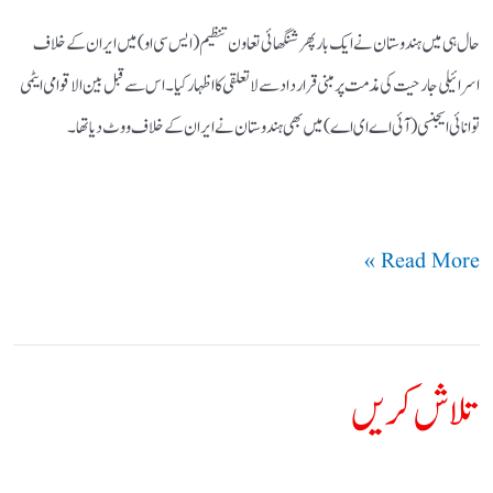
حال ہی میں ہندوستان نے ایک بار پھر شنگھائی تعاون تنظیم (ایس سی او) میں ایران کے خلاف
اسرائیلی جارحیت کی مذمت پر مبنی قرارداد سے لاتعلقی کا اظہار کیا۔ اس سے قبل بین الاقوامی ایٹمی
توانائی ایجنسی (آئی اے ای اے ) میں بھی ہندوستان نے ایران کے خلاف ووٹ دیا تھا۔
Read More »
تلاش کریں