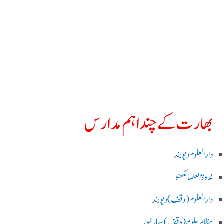
بھارت کے چند اہم مدارس
دارالعلوم دیوبند
ندوۃالعلما لکھنو
دارالعلوم (وقف)دیوبند
مظاہرعلوم (وقف)سہارنپور