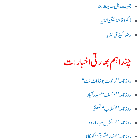
جمعیت اہل حدیث ہند
زکوۃ فاؤنڈیشن انڈیا
رضا اکیڈمی انڈیا
چند اہم بھارتی اخبارات
روز نامہ ’’ دعوت نیوز ڈاٹ نٹ‘‘
روزنامہ ’’ منصف‘‘ حیدر آباد
روزنامہ ’’ انقلاب‘‘ لکھنؤ
روز نامہ ’’راشٹریہ سہارا اردو
روزنامہ ’’اخبارمشرق‘‘ کولکاتا