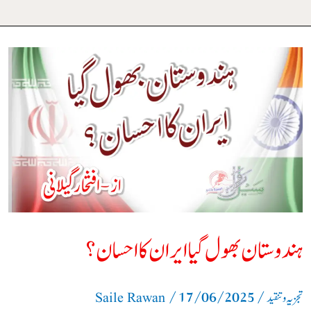
ہندوستان
بھول
گیا
ایران
کا
احسان؟
ہندوستان بھول گیا ایران کا احسان؟
/
17/06/2025
/
تجزیہ و تنقید
Saile Rawan