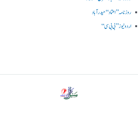
روزنامہ ’’اعتماد‘‘ حیدرآباد
اردو نیوز ’’بی بی سی‘‘
پرائیویسی پالیسی
ڈس کلیمر
ہمارے بارے میں
رابطہ کریں