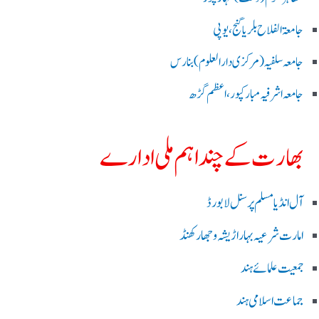
جامعۃ الفلاح بلریاگنج،یوپی
جامعہ سلفیہ(مرکزی دارالعلوم )بنارس
جامعہ اشرفیہ مبارکپور،اعظم گڑھ
بھارت کے چند اہم ملی ادارے
آل انڈیا مسلم پرسنل لا بورڈ
امارت شرعیہ بہار اڑیشہ و جھارکھنڈ
جمعیت علمائے ہند
جماعت اسلامی ہند