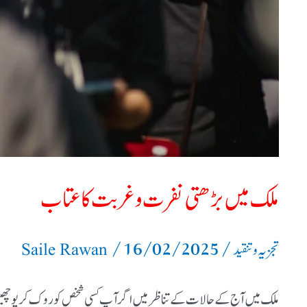
ملک میں بڑھتی نفرت و غربت کا عتاب
/
16/02/2025
/
تجزیہ و تنقید
Saile Rawan
ملک میں آج کے حالات کے تناظر میں اگر آپ کسی شخص کو روک کر پوچھ