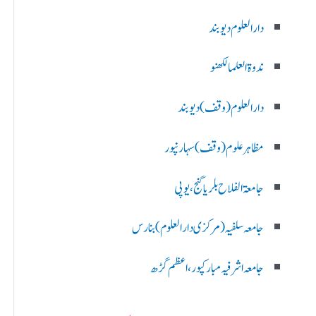
دارالعلوم دیوبند
ندوۃالعلما لکھنو
دارالعلوم (وقف)دیوبند
مظاہرعلوم (وقف)سہارنپور
جامعۃ الفلاح بلریاگنج،یوپی
جامعہ سلفیہ(مرکزی دارالعلوم )بنارس
جامعہ اشرفیہ مبارکپور،اعظم گڑھ