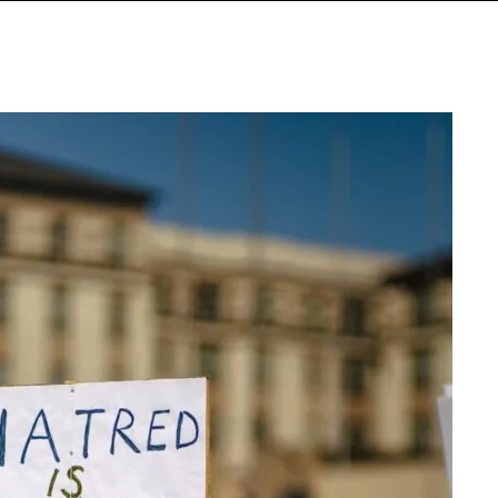
ملک
میں
بڑھتی
نفرت
و
غربت
کا