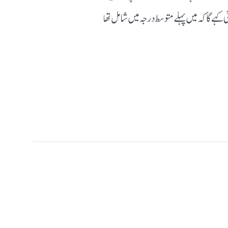
 کہے گا کہ میں پہلے متوسط درجہ میں شامل تھا