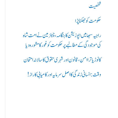
ر
شخصیت
ی
حکومت کو جھکنا پڑا
ں
راجیہ سبھا میں اپوزیشن کا ہنگامہ، چیئرمین نے امت شاہ
:
کی موجودگی کے مطالبے پر حکومت کو غور کا مشورہ دیا
کانوڑ یاترا امن،قانون اور شہری حقوق کا سالانہ امتحان
وقت: انسانی زندگی کا اصل سرمایہ اور کامیابی کا راز !