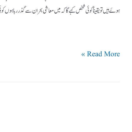
ہوۓ ہیں تو یقیناً کوئی شخص کہے گا کہ میں معاشی بحران سے گذر رہا ہوں کوئی
Read More »