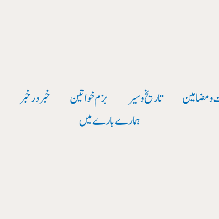
 و مضامین
تاریخ وسیر
بزم خواتین
خبر در خبر
و
ہمارے بارے میں