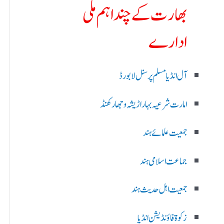
بھارت کے چند اہم ملی
ادارے
آل انڈیا مسلم پرسنل لا بورڈ
امارت شرعیہ بہار اڑیشہ و جھارکھنڈ
جمعیت علمائے ہند
جماعت اسلامی ہند
جمعیت اہل حدیث ہند
زکوۃ فاؤنڈیشن انڈیا