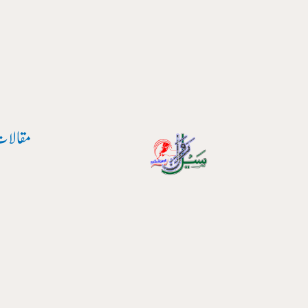
واد
ر
ائیں۔
مقالات