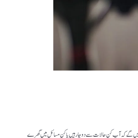
یں گے کہ آپ کن حالات سے دوچار ہیں یا کن مسائل میں گھرے