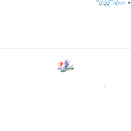
اردو نیوز ’’بی بی سی‘‘
پرائیویسی پالیسی
ڈس کلیمر
ہمارے بارے میں
رابطہ کریں