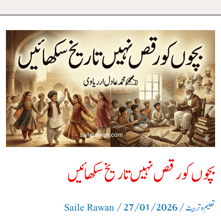
بچوں
کو
رقص
نہیں
تاریخ
سکھائیں
بچوں کو رقص نہیں تاریخ سکھائیں
/
27/01/2026
/
تعلیم و تربیت
Saile Rawan