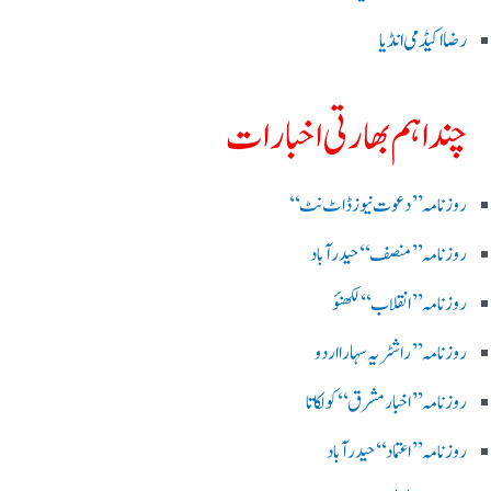
رضا اکیڈمی انڈیا
چند اہم بھارتی اخبارات
روز نامہ ’’ دعوت نیوز ڈاٹ نٹ‘‘
روزنامہ ’’ منصف‘‘ حیدر آباد
روزنامہ ’’ انقلاب‘‘ لکھنؤ
روز نامہ ’’راشٹریہ سہارا اردو
روزنامہ ’’اخبارمشرق‘‘ کولکاتا
روزنامہ ’’اعتماد‘‘ حیدرآباد