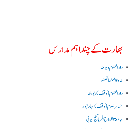
بھارت کے چند اہم مدارس
دارالعلوم دیوبند
ندوۃالعلما لکھنو
دارالعلوم (وقف)دیوبند
مظاہرعلوم (وقف)سہارنپور
جامعۃ الفلاح بلریاگنج،یوپی