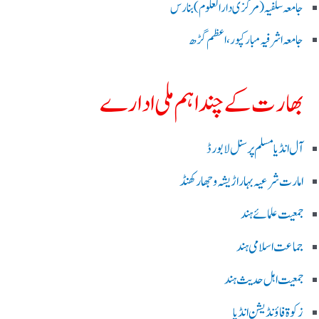
جامعہ سلفیہ(مرکزی دارالعلوم )بنارس
جامعہ اشرفیہ مبارکپور،اعظم گڑھ
بھارت کے چند اہم ملی ادارے
آل انڈیا مسلم پرسنل لا بورڈ
امارت شرعیہ بہار اڑیشہ و جھارکھنڈ
جمعیت علمائے ہند
جماعت اسلامی ہند
جمعیت اہل حدیث ہند
زکوۃ فاؤنڈیشن انڈیا