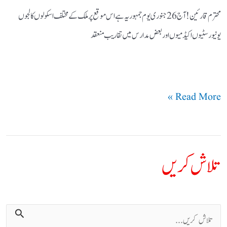
محترم قارئین! آج 26 جنوری یوم جمہوریہ ہے اس موقع پر ملک کے مختلف اسکولوں کالجوں
یونیورسٹیوں اکیڈمیوں اور بعض مدارس میں تقاریب منعقد
Read More »
تلاش کریں
ت