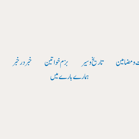
 و مضامین
تاریخ وسیر
بزم خواتین
خبر در خبر
و
ہمارے بارے میں