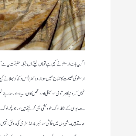
اگر یہ بات ارسطو نے کہی ہے تو مان لیتے ہیں جبکہ حقیقت یہ ہے کہ
ارسطو کی نصیحت کا محتاج نہیں ہوتا ۔ وہ فطرتاً اس دکھ کو بھلانے ک
نہیں کہ دنیا کا ہر آدمی موسیقی اور رقص کا ہی رسیا ہو اور وہ اپن
سے مایوسی کے شکار لوگ خودکشی بھی کر لیتے ہیں اور جو کچھ لوگ 
جاتے ہیں ۔شہروں میں فحاشی اور بئیر بار انڈسٹری کی رونق انہیں 