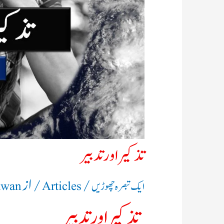
تذکیر اور تدبیر
/
/ از
ایک تبصرہ چھوڑیں
Articles
awan
تذکیر اور تدبیر