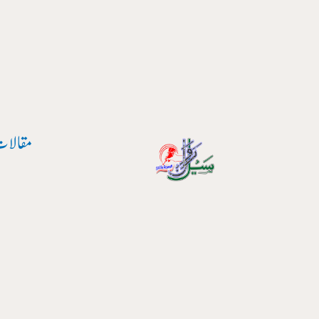
پوسٹ
واد
نیویگیشن
ر
ائیں۔
مقالات