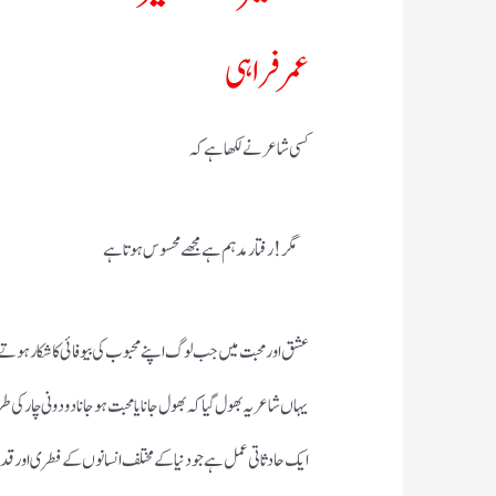
عمر فراہی
کسی شاعر نے لکھا ہے کہ
مگر! رفتار مدہم ہے مجھے محسوس ہوتا ہے
عشق اور محبت میں جب لوگ اپنے محبوب کی بیوفائی کا شکار ہوتے ہ
یہاں شاعر یہ بھول گیا کہ بھول جانا یا محبت ہو جانا دو دونی چار کی
ایک حادثاتی عمل ہے جو دنیا کے مختلف انسانوں کے فطری اور قدرتی