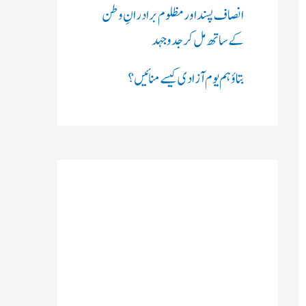
انصاف پسند اور مظلوم برادرانِ وطن
کے ساتھ مل کر جدوجہد
بتاؤ ہم یوم آزادی کیسے منائیں؟