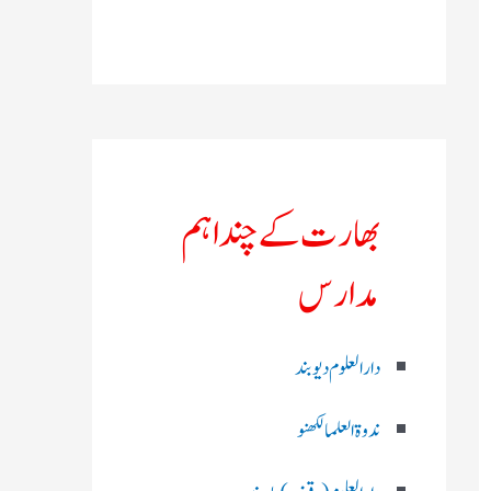
بھارت کے چند اہم
مدارس
دارالعلوم دیوبند
ندوۃالعلما لکھنو