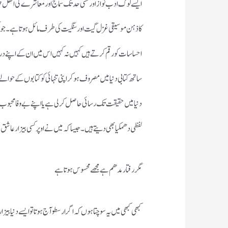
ایسے لوگ ادب نواز اور کسی حد تک سماج اور معاشرے کی اتھل پ
کا ذہن موسیقی غزل گیت اور سنگیت کی طرف مائل ہوتا ہے ۔جو لکھ 
احساسات کو رقم کرتے ہیں کہیں نہ کہیں اس میں ان کے اپنے درد کا
ساتھ کتابی دنیا میں مصروف ہو کر اپنی تنہائی کو کتابوں کے حوا
دنیا میں حقیقت تک رسائی حاصل کر لی ہے یا اپنے بے وفا محبوب سے
لفظی دھمکیا بھی دیتے ہیں ۔جیسا کہ میں نے اوپر کسی بیزار عاش
مگر رفتار مدھم ہے مجھے محسوس ہوتا ہے
کبھی کبھی میں یہ سوچتا ہوں کہ اگر ارسطو آج ہوتا تو ایسے دنیا بیزار