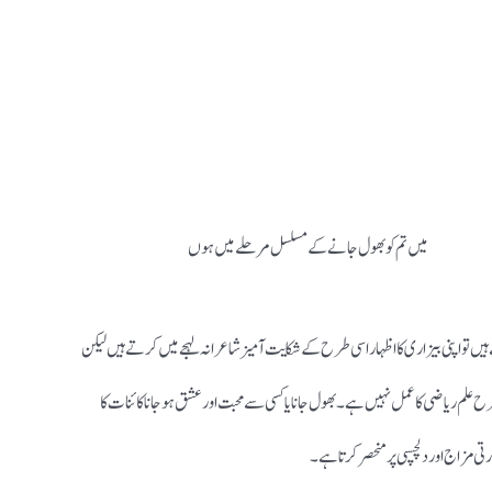
میں تم کو بھول جانے کے مسلسل مرحلے میں ہوں
یں تو اپنی بیزاری کا اظہار اسی طرح کے شکایت آمیز شاعرانہ لہجے میں کرتے ہیں لیکن
 طرح علم ریاضی کا عمل نہیں ہے ۔ بھول جانا یا کسی سے محبت اور عشق ہو جانا کائنات کا
 مزاج اور دلچسپی پر منحصر کرتا ہے ۔