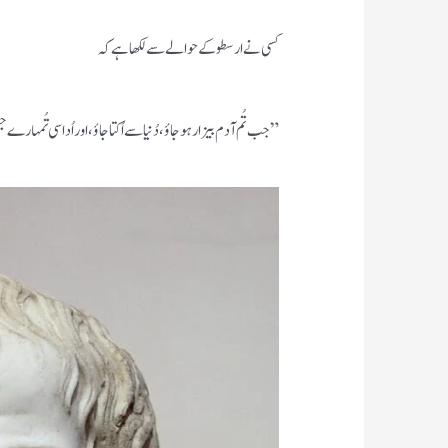
کسی نے ارسطو کے حوالے سے لکھا ہے کہ
”جب تُم آدم بیزار ہو جاؤ، دُنیا سے اُکتا جاؤ، اور اُداسی تُمہا