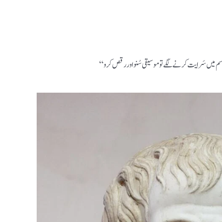
رے جسم میں سَرایت کرنے لگے تو موسیقی سُنو اور رقص کرو“