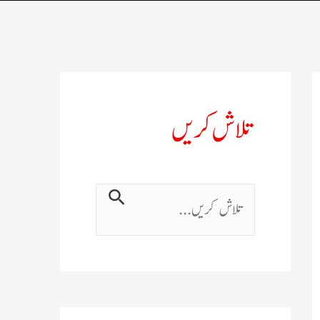
تلاش کریں
ت
ل
ا
ش