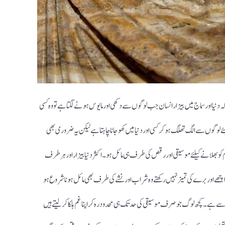
 دنیا اور سماج میں بیزار انسان جب لوگوں سے دکھی اور مایوس ہونے لگتا ہے تو وہ کسی
یلئے لوگوں سے الگ تھلگ ہوکر کسی اور دنیا میں کھو جانا چاہتا ہے لیکن یہ ضروری بھی
ے غم کو بھلانے کیلئے موسیقی اور رقص کی طرف ہی مائل ہو ۔اکثر دنیا بیزار اور ہر طرف
اچھے اور برے کی تمیز نہیں رکھتے وہ شراب اور نشے کی طرف بھی مائل ہونا شروع ہو
سے ہے ۔کچھ لوگ جو صرف موسیقی کی حد تک ہی محدود رہ کر اپنا غم ہلکا کر لیتے ہیں