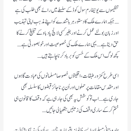
تنظیموں سے یونیفارم سول کوڈ کے سلسلے میں رائے بھی طلب کی ہے
ـ جبکہ ہمارے ملک کا دستور ہر باشندے کو اپنے مذہب اپنی تہذیب
اور زبان بولنے عمل کرنے اور بغیر کسی لالچ یا دباو کے تبلیغ کرنے کا
حق دیتا ہے ـ یہی ہمارے ملک کی خصوصیت اور خوبصورتی ہے ـ
کچھ لوگ اس ملک کے حُسن کو برباد کرنا چاہتے ہیں ـ
اسی طرح کمزور طبقات، اقلیتوں خصوصا مسلمانوں کی عبادت گاہوں
اور مقدس مقامات پر حملوں اور اُن پر ناجائز قبضوں کا سلسلہ بھی
جاری ہے ـ اب تو کوشش یہ بھی کی جارہی ہے کہ وقف کا قانون ہی
ختم کرکے ساری وقف کی زمینیں ہتھیالی جائیں ـ
ہندوستانی مسلمان ایسے ظالمانہ اقدامات جن سے اُن کی مذہبی شناخت