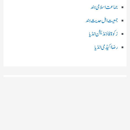
جماعت اسلامی ہند
جمعیت اہل حدیث ہند
زکوۃ فاؤنڈیشن انڈیا
رضا اکیڈمی انڈیا
چند اہم بھارتی اخبارات
روز نامہ ’’ دعوت نیوز ڈاٹ نٹ‘‘
روزنامہ ’’ منصف‘‘ حیدر آباد