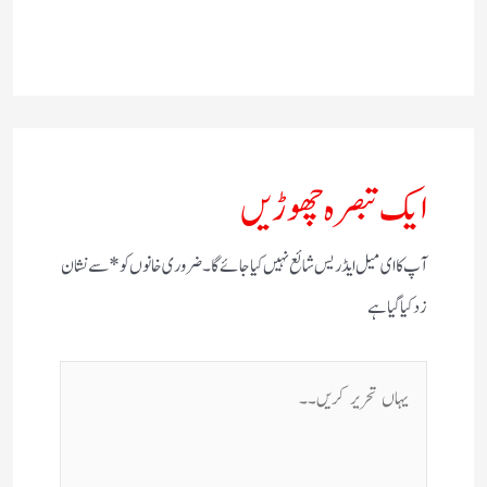
ایک تبصرہ چھوڑیں
آپ کا ای میل ایڈریس شائع نہیں کیا جائے گا۔
ضروری خانوں کو
*
سے نشان
زد کیا گیا ہے
یہاں
تحریر
کریں۔۔