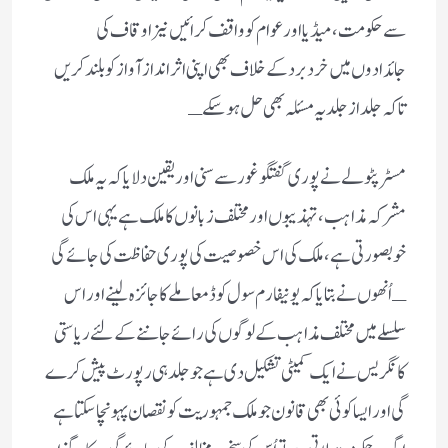
سے حکومت، میڈیا اور عوام کو واقف کرائیں نیزاوقاف کی
جائدادوں میں خرد برد کے خلاف بھی اپنی اثرانداز آواز کو بلند کریں
تاکہ جلد از جلد یہ مسئلہ بھی حل ہوسکے ـ
مسٹر پٹولے نے پوری گفتگو غور سے سنی اور یقین دلایا کہ یہ ملک
مشرکہ مذاہب، تہذیبوں اور مختلف زبانوں کا ملک ہے یہی اس کی
خوبصورتی ہے، ملک کی اس خصوصیت کی پوری حفاظت کی جائے گی
ـ اُنھوں نے بتایا کہ یونیفارم سول کوڈ معاملے کا جائزہ لینے اور اس
سلسلے میں مختلف مذاہب کے لوگوں کی رائے جاننے کے لئے ریاستی
کانگریس نے ایک کمیٹی تشکیل دی ہے جو جلد ہی رپورٹ پیش کرے
گی اور ایسا کوئی بھی قانون جو ملک جمہوریت کو نقصان پہونچا سکتا ہے