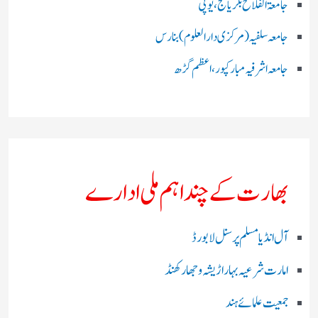
جامعۃ الفلاح بلریاگنج،یوپی
جامعہ سلفیہ(مرکزی دارالعلوم )بنارس
جامعہ اشرفیہ مبارکپور،اعظم گڑھ
بھارت کے چند اہم ملی ادارے
آل انڈیا مسلم پرسنل لا بورڈ
امارت شرعیہ بہار اڑیشہ و جھارکھنڈ
جمعیت علمائے ہند