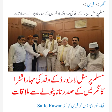
گھر
خبریں
مسلم پرسنل لاء بورڈ کے وفد کی مہاراشٹرا کانگریس کے صدر نانا پٹولے سے ملاقات​
مسلم پرسنل لاء بورڈ کے وفد کی مہاراشٹرا
کانگریس کے صدر نانا پٹولے سے ملاقات​
/
/ از
ایک تبصرہ چھوڑیں
خبریں
Saile Rawan