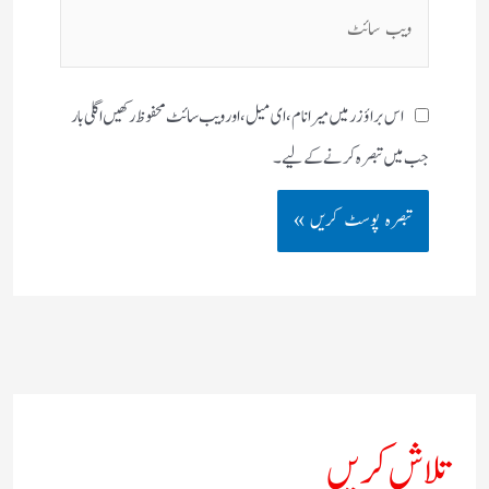
ویب
سائٹ
اس براؤزر میں میرا نام، ای میل، اور ویب سائٹ محفوظ رکھیں اگلی بار
جب میں تبصرہ کرنے کےلیے۔
تلاش کریں