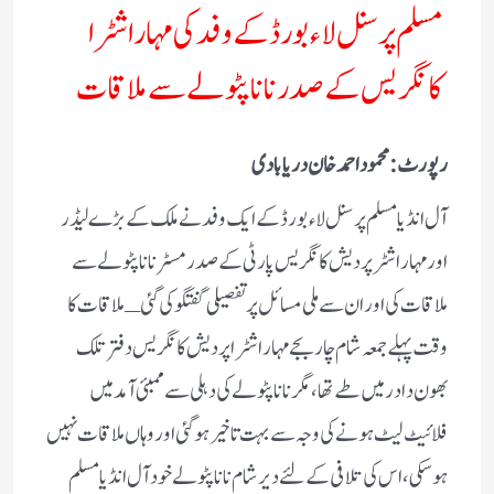
مسلم پرسنل لاء بورڈ کے وفد کی مہاراشٹرا
کانگریس کے صدر نانا پٹولے سے ملاقات
رپورٹ: محمود احمد خان دریابادی
آل انڈیا مسلم پرسنل لاء بورڈ کے ایک وفد نے ملک کے بڑے لیڈر
اور مہاراشٹر پردیش کانگریس پارٹی کے صدر مسٹر نانا پٹولے سے
ملاقات کی اور ان سے ملی مسائل پر تفصیلی گفتگو کی گئی ـ
ملاقات کا
وقت پہلے جمعہ شام چار بجے مہاراشٹرا پردیش کانگریس دفتر تلک
بھون دادر میں طے تھا، مگر نانا پٹولے کی دہلی سے ممبئی آمد میں
فلائیٹ لیٹ ہونے کی وجہ سے بہت تاخیر ہوگئی اور وہاں ملاقات نہیں
ہوسکی،اس کی تلافی کے لئے دیر شام نانا پٹولے خود آل انڈیا مسلم