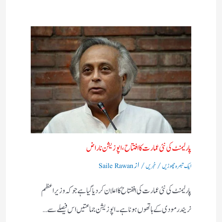
پارلیمنٹ کی نئی عمارت کا افتتاح​، اپوزیشن ناراض
/
/ از
ایک تبصرہ چھوڑیں
خبریں
Saile Rawan
پارلیمنٹ کی نئی عمارت کی اففتاح کا اعلان کردیاگیا ہے جو کہ وزیر اعظم
نریندر مودی کے ہاتھوں ہونا ہے۔ اپوزیشن جماعتیں اس فیصلے سے…