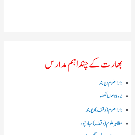
بھارت کے چند اہم مدارس
دارالعلوم دیوبند
ندوۃالعلما لکھنو
دارالعلوم (وقف)دیوبند
مظاہرعلوم (وقف)سہارنپور