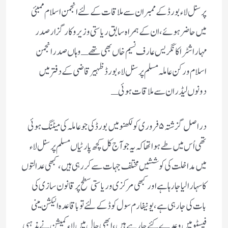
پرسنل لاء بورڈ کے ممبران سے ملاقات کے لئے انجمن اسلام ممبئی
میں حاضر ہوئے،ان کے ہمراہ سابق ریاستی وزیرو کارگزارصدر
مہاراشٹرا کانگریس عارف نسیم خاں بھی تھے ـ وہاں صدر انجمن
اسلام ورکن عاملہ مسلم پرسنل لاء بورڈ ظہیر قاضی کے دفتر میں
دونوں لیڈران سے ملاقات ہوئی ـ
دراصل گزشتہ ۵ فروری کو لکھنو میں بورڈ کی جو عاملہ کی میٹنگ ہوئی
تھی اُس میں طے ہوا تھا کہ یہ جو آج کل کچھ پارٹیاں مسلم پرسنل لاء
میں مداخلت کی کوششیں مختلف جہات سے کررہی ہیں، کبھی عدالتوں
کا سہارا لیا جارہا ہے اور کبھی مرکزی وریاستی سطح پرقانون سازی کی
بات کی جارہی ہے، یونیفارم سول کوڈ کے لئے تو باقاعدہ الیکشن مینی
فیسٹو میں وعدے کئے جارہے ہیں، ابھی حال میں لاء کمیشن نے مذہبی