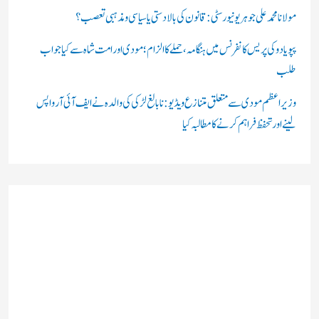
مولانا محمد علی جوہر یونیورسٹی: قانون کی بالادستی یا سیاسی و مذہبی تعصب؟
پپو یادو کی پریس کانفرنس میں ہنگامہ، حملے کا الزام؛ مودی اور امت شاہ سے کیا جواب
طلب
وزیر اعظم مودی سے متعلق متنازع ویڈیو: نابالغ لڑکی کی والدہ نے ایف آئی آر واپس
لینے اور تحفظ فراہم کرنے کا مطالبہ کیا