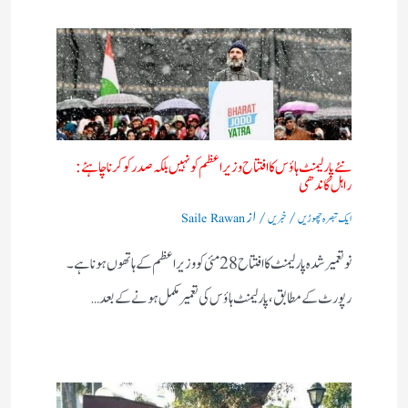
نئے پارلیمنٹ ہاؤس کا افتتاح وزیر اعظم کو نہیں بلکہ صدر کو کرنا چاہئے:
راہل گاندھی​
/
/ از
ایک تبصرہ چھوڑیں
خبریں
Saile Rawan
نو تعمیر شدہ پارلیمنٹ کا افتتاح 28 مئی کو وزیر اعظم کے ہاتھوں ہونا ہے۔
رپورٹ کے مطابق، پارلیمنٹ ہاؤس کی تعمیر مکمل ہونے کے بعد…