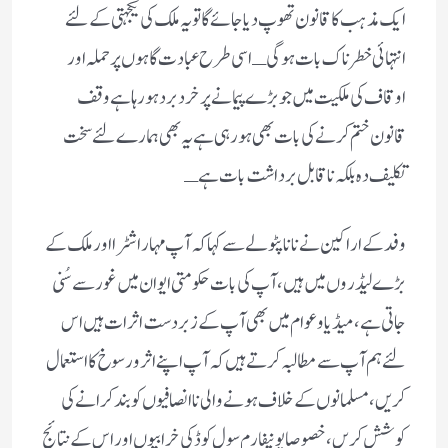
ایک مذہب کا قانون تھوپ دیا جائے گا تو یہ ملک کی یکجہتی کے لئے
انتہائی خطرناک بات ہوگی ـ اسی طرح عبادت گاہوں پر حملہ اور
اوقاف کی ملکیت میں جو بڑے پیمانے پر خرد برد ہورہا ہے وقف
قانون ختم کرنے کی بات بھی ہورہی ہے یہ بھی ہمارے لئے سخت
تکلیف دہ بلکہ ناقابل برداشت بات ہے ـ
وفد کے اراکین نے نانا پٹولے سے کہا کہ آپ مہاراشٹرا اور ملک کے
بڑے لیڈروں میں ہیں، آپ کی بات حکومتی ایوان میں غور سے سُنی
جاتی ہے، میڈیا و عوام میں بھی آپ کے زبردست اثرات ہیں اس
لئے ہم آپ سے مطالبہ کرتے ہیں کہ آپ اپنے اثرورسوخ کا استعمال
کریں، مسلمانوں کے خلاف ہونے والی ناانصافیوں کو بند کرانے کی
کوشش کریں، خصوصا یونیفارم سول کوڈ کی خرابیوں اور اس کے نتائج