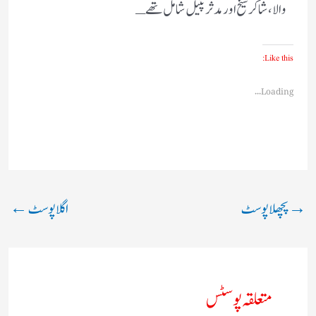
والا،شاکر شیخ اور مدثر پٹیل شامل تھے ـ
Like this:
Loading...
→
پچھلا پوسٹ
اگلا پوسٹ
←
متعلقہ پوسٹس