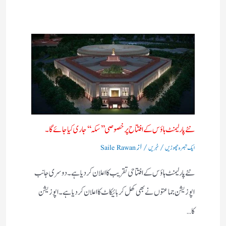
نئے پارلیمنٹ ہاؤس کے افتتاح پر خصوصی ’’سکہ‘‘ جاری کیا جائے گا۔
/
/ از
ایک تبصرہ چھوڑیں
خبریں
Saile Rawan
نئے پارلیمنٹ ہاؤس کے افتتاحی تقریب کا اعلان کردیا ہے۔ دوسری جانب
اپوزیشن جماعتوں نے بھی کھل کر بائیکاٹ کا اعلان کردیا ہے۔ اپوزیشن
کا…