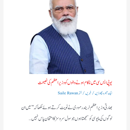
یوپی ایس سی میں ناکام ہونے والوں کو وزیر اعظم کی نصیحت ​
/
/ از
ایک تبصرہ چھوڑیں
خبریں
Saile Rawan
بھارتی وزیر اعظم نریندر مودی نے ٹویٹ کرتے ہوئے لکھاکہ ’’میں ان
لوگوں کی مایوسی کو سمجھتا ہوں جو سول سروسز کا امتحان پاس نہیں…