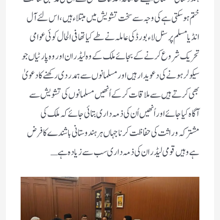
ختم ہوسکتی ہے کی وجہ سے سخت تشویش میں مبتلاء ہیں، اس لئے آل
انڈیا مسلم پرسنل لاء بورڈ کی عاملہ نے طے کیا تھا فی الحال کوئی عوامی
تحریک شروع کرنے کے بجائے ملک کے وہ لیڈران اور وہ پارٹیاں جو
سیکولر ہونے کی دعویدار ہیں اور مسلمانوں سے ہمدردی رکھنے کا دعویٰ
بھی کرتے ہیں سے ملاقات کرکے اُنھیں مسلمانوں کی تشویش سے
آگاہ کیا جائے اور اُنھیں اُن کی ذمہ داری بتائی جائے کہ ملک کی
مشترکہ وراثت کی حفاظت کرنا جہاں ہر ہندوستانی باشندے کا فرض
ہے وہیں قومی لیڈران کی ذمہ داری سب سے زیادہ ہے ـ