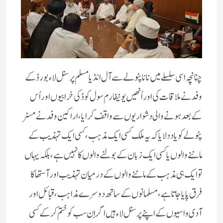
چنانچہ اسی سلسلے میں نانا پٹولے سے آل انڈیا مسلم پرسنل لاء بورڈ کے
وفد نے ملاقات کی اور اُنھیں یونیفارم سول کوڈ کی خرابیوں اور اُس
کے بعد ہونے والی دشواریوں سے واقف کرایا، اراکین وفد نے مسٹر
پٹولے کو یاد دلایا کہ یہ ملک کسی ایک مذہب، کسی ایک تہذیب کے
ماننے والوں یا کسی ایک زبان کے بولنے والوں کا نہیں ہے، بلکہ یہاں
تو ایک ہی مذہب کے ماننے والوں کے درمیان تہذیب اور آستھا کا
فرق پایا جاتا ہے ، مسلمانوں کے ساتھ دوسرے مذاہب، قبائل اور
آدی واسیوں کے اپنے پرسنل لاء ہیں اگر اِن سب کو ختم کرکے کسی