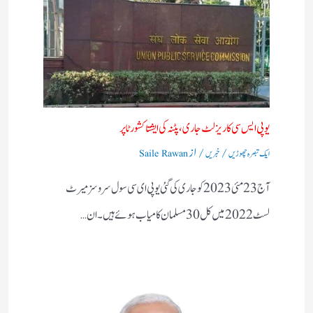
یوپی ایس سی کا ریزلٹ جاری، پٹنہ کی ایشتا کشور ٹاپر
/
/ از
ایک تبصرہ چھوڑیں
خبریں
Saile Rawan
آج 23 مئی 2023 کو جاری کی گئی یو پی ای سی سول سروسز میرٹ
لسٹ 2022 میں کل 30 مسلمان کامیاب ہوئے ہیں۔ ان…