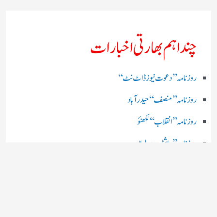
چند اہم بھارتی اخبارات
روز نامہ ’’ دعوت نیوز ڈاٹ نٹ‘‘
روزنامہ ’’ منصف‘‘ حیدر آباد
روزنامہ ’’ انقلاب‘‘ لکھنؤ
روز نامہ ’’راشٹریہ سہارا اردو
روزنامہ ’’اخبارمشرق‘‘ کولکاتا
روزنامہ ’’اعتماد‘‘ حیدرآباد
اردو نیوز ’’بی بی سی‘‘