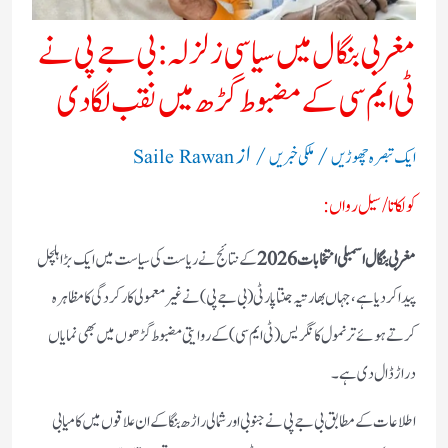
مغربی بنگال میں سیاسی زلزلہ: بی جے پی نے
ٹی ایم سی کے مضبوط گڑھ میں نقب لگا دی
/
/ از
ایک تبصرہ چھوڑیں
ملکی خبریں
Saile Rawan
کولکاتا/سیل رواں:
مغربی بنگال اسمبلی انتخابات
2026
کے نتائج نے ریاست کی سیاست میں ایک بڑا ہلچل
پیدا کر دیا ہے، جہاں بھارتیہ جنتا پارٹی (بی جے پی) نے غیر معمولی کارکردگی کا مظاہرہ
کرتے ہوئے ترنمول کانگریس (ٹی ایم سی) کے روایتی مضبوط گڑھوں میں بھی نمایاں
دراڑ ڈال دی ہے۔
اطلاعات کے مطابق بی جے پی نے جنوبی اور شمالی راڑھ بنگا کے ان علاقوں میں کامیابی