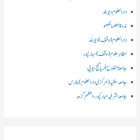
دارالعلوم دیوبند
ندوۃالعلما لکھنو
دارالعلوم (وقف)دیوبند
مظاہرعلوم (وقف)سہارنپور
جامعۃ الفلاح بلریاگنج،یوپی
جامعہ سلفیہ(مرکزی دارالعلوم )بنارس
جامعہ اشرفیہ مبارکپور،اعظم گڑھ