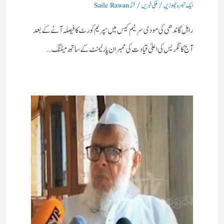
/
/ از
ایک تبصرہ چھوڑیں
ملکی خبریں
Saile Rawan
راہل گاندھی کی مودی سرنیم کیس میں سپریم کورٹ کا فیصلہ آنے کے بعد
آج کانگریس کی اعلیٰ قیادت کی ممبران پارلیمنٹ کے ساتھ میٹنگ…