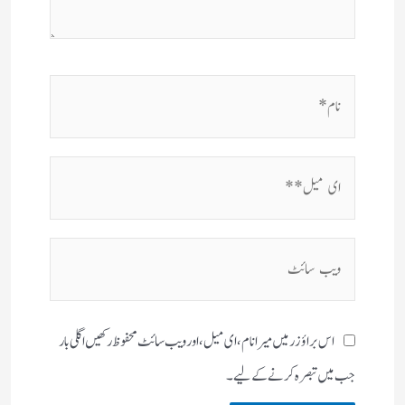
نام*
ای
میل**
ویب
سائٹ
اس براؤزر میں میرا نام، ای میل، اور ویب سائٹ محفوظ رکھیں اگلی بار
جب میں تبصرہ کرنے کےلیے۔