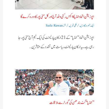
اپوزیشن اتحاد انڈیا کا اکیس رکنی وفد آج اور کل منی پور کا دورہ کرے گا
/
/ از
ایک تبصرہ چھوڑیں
ملکی خبریں
Saile Rawan
اپوزیشن اتحاد ’’ انڈیا‘‘ کے 21 ارکان پارلیمنٹ کی ایک ٹیم آج منی پور جا
رہی ہے۔ یہ ارکان پارلیمنٹ ریاست میں تشدد کے متاثرین…
’’ انڈیا‘‘ گٹ بندھن کی گورنر سے ملاقات