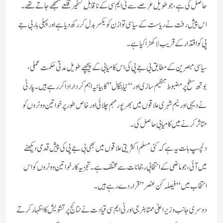
حاصل کی ہے، جو طویل عرصے سے ٹی ایم سی کے ناقابلِ تسخیر قلعے سمجھے جاتے تھے۔
اس پیش رفت نے ریاست کے سیاسی توازن کو یکسر بدل کر رکھ دیا ہے اور پہلی بار بی جے
پی کو اقتدار کے قریب لا کھڑا کیا ہے۔
سیاسی مبصرین کے مطابق بی جے پی کی اس کامیابی کے پیچھے طویل مدتی حکمت عملی،
بوتھ سطح پر مضبوط تنظیم سازی اور “نیا بنگال” کا بیانیہ اہم کردار ادا کر رہے ہیں۔ پارٹی
نے دیہی اور نیم شہری علاقوں میں بھرپور مہم چلائی اور خاص طور پر خواتین ووٹروں کو
متاثر کرنے میں کامیابی حاصل کی۔
دلچسپ بات یہ ہے کہ کئی مسلم اکثریتی علاقوں میں بھی بی جے پی کی پیش قدمی دیکھنے
میں آئی، جو ماضی کے انتخابی رجحانات سے مختلف ہے۔ تجزیہ کار خواتین ووٹروں کو اس
انتخاب میں “فیصلہ کن عنصر” قرار دے رہے ہیں۔
دوسری جانب وزیر اعلیٰ ممتا بنرجی اور ٹی ایم سی قیادت نے نتائج پر تشویش کا اظہار کرتے