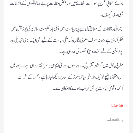
ہوئے انتخابی عمل پر سوالات اٹھائے ہیں اور بعض مقامات پر بے ضابطگیوں کے الزامات
بھی عائد کیے ہیں۔
ابتدائی رجحانات کے مطابق بی جے پی ریاست میں پہلی بار حکومت سازی کی پوزیشن میں
نظر آ رہی ہے، جو نہ صرف مغربی بنگال بلکہ ملکی سیاست کے لیے بھی ایک بڑی تبدیلی اور
اپوزیشن کے لیے سخت دھچکا تصور کی جا رہی ہے۔
مغربی بنگال میں گزشتہ تقریباً پندرہ برسوں سے ٹی ایم سی برسر اقتدار رہی ہے۔ ایسے میں
اس انتخابی نتیجے کو ایک تاریخی سیاسی موڑ کے طور پر دیکھا جا رہا ہے، جس کے اثرات
آئندہ قومی سیاست پر بھی مرتب ہونے کا امکان ہے۔
Like this:
Loading...