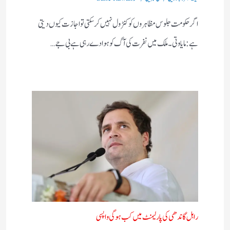
اگر حکومت جلوس مظاہروں کو کنٹرول نہیں کرسکتی تو اجازت کیوں دیتی
ہے:مایاوتی۔ ملک میں نفرت کی آگ کو ہوا دے رہی ہے بی جے…
راہل گاندھی کی پارلیمنٹ میں کب ہوگی واپسی