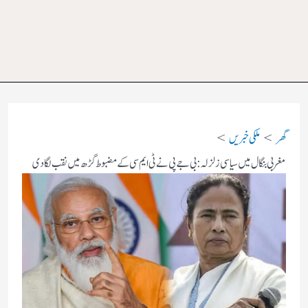
گھر
ملکی خبریں
مغربی بنگال میں سیاسی زلزلہ: بی جے پی نے ٹی ایم سی کے مضبوط گڑھ میں نقب لگا دی