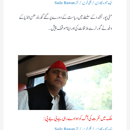
/
/ از
ایک تبصرہ چھوڑیں
ملکی خبریں
Saile Rawan
منی پور تشدد کے سلسلے میں ریاست کے دورے پر گئے گٹھ بندھن انڈیا کے
وفد نے گورنر سے ملاقات کی اور اپنا موقف پیش…
ملک میں نفرت کی آگ کو ہوا دے رہی ہے بی جے پی:
/
/ از
ایک تبصرہ چھوڑیں
ملکی خبریں
Saile Rawan