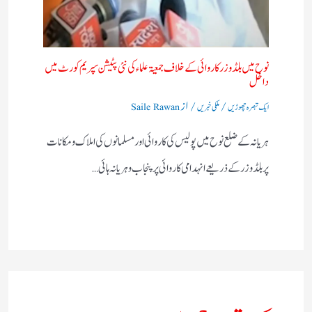
نوح میں بلڈوزر کاروائی کے خلاف جمعیۃ علماء کی نئی پٹیشن سپریم کورٹ میں
داخل
/
/ از
ایک تبصرہ چھوڑیں
ملکی خبریں
Saile Rawan
ہریانہ کے ضلع نوح میں پولیس کی کاروائی اور مسلمانوں کی املاک و مکانات
پر بلڈوزر کے ذریعے انہدامی کاروائی پر پنجاب و ہریانہ ہائی…