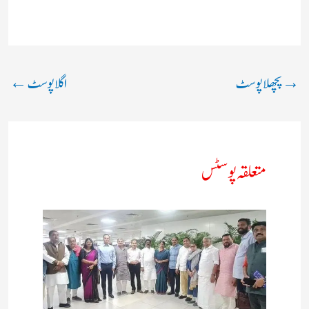
→
پچھلا پوسٹ
اگلا پوسٹ
←
متعلقہ پوسٹس