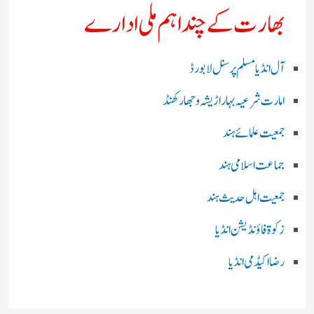
بھارت کے چند اہم ملی ادارے
آل انڈیا مسلم پرسنل لا بورڈ
امارت شرعیہ بہار اڑیشہ و جھارکھنڈ
جمعیت علمائے ہند
جماعت اسلامی ہند
جمعیت اہل حدیث ہند
زکوۃ فاؤنڈیشن انڈیا
رضا اکیڈمی انڈیا