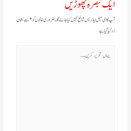
ایک تبصرہ چھوڑیں
آپ کا ای میل ایڈریس شائع نہیں کیا جائے گا۔
ضروری خانوں کو
*
سے نشان
زد کیا گیا ہے
یہاں
تحریر
کریں۔۔