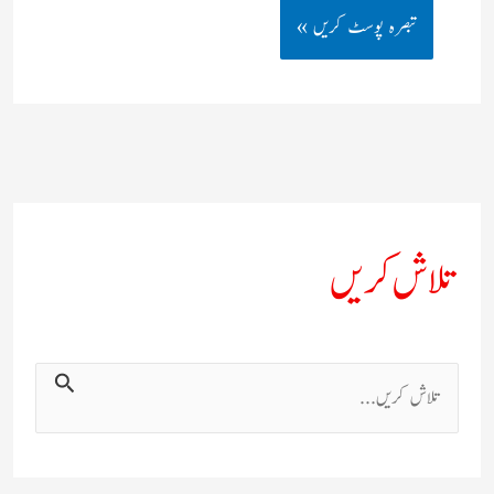
تلاش کریں
ت
ل
ا