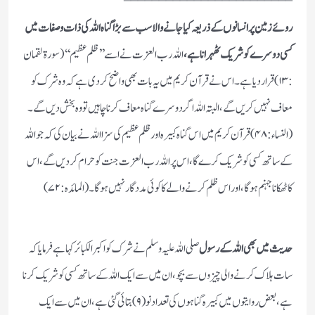
روئے زمین پر انسانوں کے ذریعہ کیا جانے والا سب سے بڑا گناہ اللہ کی ذات وصفات میں
کسی دوسرے کو شریک ٹھہرانا ہے،
اللہ رب العزت نے اسے ’’ظلم عظیم‘‘ (سورۃ لقمان
: ۱۳) قرار دیا ہے ۔ اس نے قرآن کریم میں یہ بات بھی واضح کر دی ہے کہ وہ شرک کو
معاف نہیں کریں گے، البتہ اللہ اگر دوسرے گناہ معاف کرنا چاہیں تو وہ بخش دیں گے۔
(النساء : ۴۸) قرآن کریم میں اس گناہ کبیرہ اور ظلم عظیم کی سزا اللہ نے بیان کی کہ جو اللہ
کے ساتھ کسی کو شریک کرے گا، اس پر اللہ رب العزت جنت کو حرام کر دیں گے ، اس
کا ٹھکانا جہنم ہوگا، اور اس ظلم کرنے والے کا کوئی مددگار نہیں ہوگا۔ (المائدہ : ۷۲)
حدیث میں بھی اللہ کے رسول
صلی اللہ علیہ وسلم نے شرک کو اکبر الکبائر کہا ہے فرمایا کہ
سات ہلاک کرنے والی چیزوں سے بچو، ان میں سے ایک اللہ کے ساتھ کسی کو شریک کرنا
ہے، بعض روایتوں میں کبیرہ گناہوں کی تعداد نو (۹) بتائی گئی ہے، ان میں سے ایک