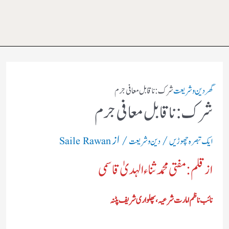
گھر
دین و شریعت
شرک: ناقابل معافی جرم
شرک: ناقابل معافی جرم
/
/ از
ایک تبصرہ چھوڑیں
دین و شریعت
Saile Rawan
از قلم: مفتی محمد ثناء الہدیٰ قاسمی
نائب ناظم امارت شرعیہ،پھلواری شریف پٹنہ
________________________