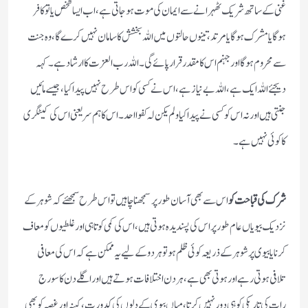
غنی کے ساتھ شریک ٹھہرانے سے ایمان کی موت ہوجاتی ہے، اب ایسا شخص یا تو کافر
ہوگا یا مشرک ہوگا یا مرتد، تینوں حالتوں میں اللہ بخشش کا سامان نہیں کرے گا، وہ جنت
سے محروم ہوگا اور جہنم اس کا مقدر قرار پائے گی۔ اللہ رب العزت کا ارشاد ہے۔ کہہ
دیجئے اللہ ایک ہے، اللہ بے نیاز ہے، اس نے کسی کو اس طرح نہیں پیدا کیا، جیسے مائیں
جنتی ہیں اور نہ اس کو کسی نے پیدا کیا ولم یکن لہ کفوا احد۔ اس کا ہم سر یعنی اس کی کیٹگری
کا کوئی نہیں ہے۔
شرک کی قباحت کو
اس سے بھی آسان طور پر سمجھنا چاہیں تو اس طرح سمجھئے کہ شوہر کے
نزدیک بیویاں عام طور پر اس کی پسندیدہ ہوتی ہیں، اس کی کمی کوتاہی اور غلطیوں کو معاف
کرنایا بیوی پر شوہر کے ذریعہ کوئی ظلم ہو تو ہر دو کے لیے یہ ممکن ہے کہ اس کی معافی
تلافی ہوتی رہے اور ہوتی بھی ہے ، ہر دن اختلافات ہوتے ہیں اور اگلے دن کا سورج
رات کی تاریکی کو ہی دور نہیں کرتا، میاں بیوی کے دلوں کی کدورت ، کینہ اور غصہ کو بھی