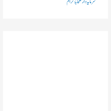
سرمایہ دار صحابۂ کرامؓ