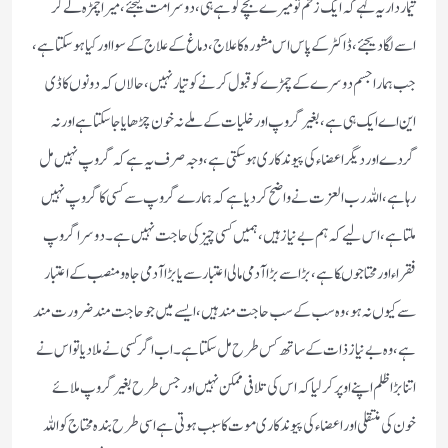
تیماردار یہ کہے کہ ایک زخم تو میرے بچے کو ہے ہی ، دوسرا مت کیجئے، میرا چمڑہ لے کر
اسے لگا دیجئے ، ڈاکٹر کے پاس اس مشورہ کا علاج ، دماغ کے علاج کے سوا اورکیا ہو سکتا ہے ،
جب ہمارا جسم دوسرے کے چمڑے کو قبول کرنے کو تیار نہیں ، حالاں کہ دونوں کا ڈی
این اے ایک ہی ہے ، بغیر گروپ اور خلیات کے ملے نہ خون چڑھایا جاسکتا ہے اور نہ
گردے اوردیگر اعضاء کی پیوند کاری ہو سکتی ہے، وجہ صرف یہ ہے کہ گروپ نہیں مل
رہا ہے ، اللہ رب ا لعزت نے واضح کر دیا ہے کہ ہمارے گروپ سے کسی کا گروپ نہیں
ملتا ہے ، اس لیے کہ ہم بے نیاز ہیں، ہمیں کسی چیز کی حاجت نہیں ہے۔ دوسرا گروپ
فقراء اور محتاجوںکا ہے ، بڑا سے بڑا آدمی مالی اعتبار سے یا بڑاآدمی جاہ ومنصب کے اعتبار
سے کیوں نہ ہو، وہ سب کے سب حاجت مند ہیں، ایسے میں جو حاجت مند ضرورت مند
ہے ، وہ بے نیاز ذات کے ساتھ کس طرح مل سکتا ہے۔ اب اگر کسی نے ملا دیا تو اس نے
اتنا بڑا ظلم اپنے اوپر کر لیا کہ اس کی تلافی ممکن نہیں اور جس طرح بغیر گروپ ملائے
خون کی منتقلی اور اعضاء کی پیوند کاری موت کا سبب ہوتی ہے اسی طرح بندہ محتاج کو اللہ