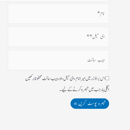
اس براؤزر میں میرا نام، ای میل، اور ویب سائٹ محفوظ رکھیں
اگلی بار جب میں تبصرہ کرنے کےلیے۔