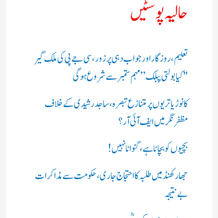
حالیہ پوسٹیں
تعلیم، روزگار اور جواب دہی پر زور، سی جے پی کی ملک گیر
"کیا بولتی پبلک” مہم ستمبر سے شروع ہوگی
کانوڑ یاتریوں پر متنازع تبصرہ، ساجد رشیدی کے خلاف
مظفرنگر میں ایف آئی آر؟
بچیوں کو بچانا ہے، گنوانا نہیں!
جھارکھنڈ میں طلبہ کا احتجاج جاری، حکومت سے مذاکرات
بے نتیجہ