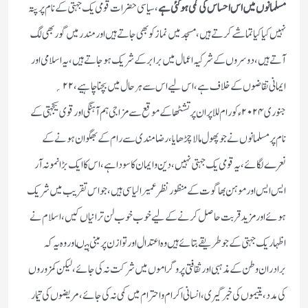
مسلمانوں میں اس احساس کی کمی ہو گئی ہے
، سیاسی حضرات قومی یک جہتی کے نام پر پتہ
نہیں کیا کیا تماشے کرتے ہیں، مسجد میں نماز کو بھی جاتے ہیں اور مندر میں گور بھی لگ
آتے ہیں، دوسروں کے شرکیہ اعمال میں برابر کے شریک ہوجاتے ہیں، یہ اسلامی اور
ایمانی تقاضوں کے خلاف ہے، اس لیے اس سے ہر حال میں بچنا چاہیے، ۲۲؍
جنوری ۲۰۲۴ء کو رام للا پران پرتشٹھا کے موقع سے مزاجی ہم آہنگی اور قوی یکجہتی کے
نام پر مسلمانوں نے جو پھول مالا چڑھایا ، رضامندی سے رام کے بھگوان ہونے کے
نعرے لگائے ، یہ قومی یک جہتی نہیں، دین وایمان کا سودا ہے، اس کا ایک بڑا نمونہ آر
ایس ایس اور موہن بھاگوت کے منظور نظر عمیر الیاسی ہیں، جو اس تقریب میں شریک
ہوئے اور مزیدقربت حاصل کرنے کے لیے خوب خوب لن ترانیاں کیں، اسلام نے
اظہار یک جہتی کے جو طریقے بتائے ہیں و ہ اعتدال اور توازن پر مبنی ہیںاور وہ یہ کہ
برادران وطن کے مذہبی اور ثقافتی پروگراموں میں شرکت نہ کی جائے، لیکن کمزوروں
کی مدد، یتیموں کی خبر گیری ، انسانی اکرام واحترام میں کمی نہ کی جائے، مریضوں کی تیمار