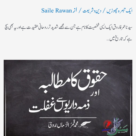
/
/ از
ایک تبصرہ چھوڑیں
دین و شریعت
Saile Rawan
سیدنا عمر فاروق ایک ایسی شخصیت کا نام ہے جن سے مجھے شدید تر روحانی عقیدت ہے اور یہ بھی سچ
ہے کہ تاریخ میں…