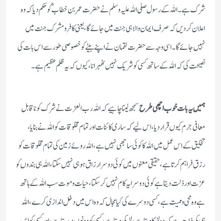
شرک ہے ۔ اللہ کے رسول صلی اللہ علیہ وسلم نے حضرت عمر بن خطاب ؓ کو حکم دیا کہ وہ
اعلان کردیں کہ صرف ایمان والا ہی جنت میں جائے گا ، یعنی کافر ومشرک جنت میں
نہیں جائے گا۔ اسی وجہ سے حضرت لقمان نے اپنے بیٹے کو خصوصی طور سے اس بات کی
نصیحت کی کہ اللہ کے ساتھ کسی کو شریک نہیں ٹھہرانا، کیوں کہ یہ ظلم عظیم ہے۔
ہمیں یہ بات خوب اچھی طرح
سمجھ لینا چاہیے کہ اللہ رب العزت نے شرک کو نا قابل
معافی جرم کیوں قرار دیا ، اس لیے کہ ساری کائنات اور تمام مخلوقات کو اللہ نے بنایا ،
تخلیق کے اس عمل میں اللہ کا کوئی ساجھی نہیں ہے ، اللہ روئے زمین کی تمام مخلوقات کو
رزق فراہم کرتا ہے، حقیقی معنوں میں کوئی دوسرا رزاق ہوہی نہیں سکتا، اللہ ہی بندوں کو
عزت اور ذلت دیتا ہے کوئی دوسرا یہ کام نہیں کر سکتا ، حیات وموت سب اللہ کے ہاتھ
ہے وہ محی وممیت ہے، کسی دوسرے کی کیا مجال کہ وہ اس میں دخل اندازی کرے، اللہ
ہی کی ذات ہے کہ وہ لڑکا دیتا ہے، لڑکی دیتا ہے ، کسی کو دونوں دیدیتا ہے، اور کسی کو اس