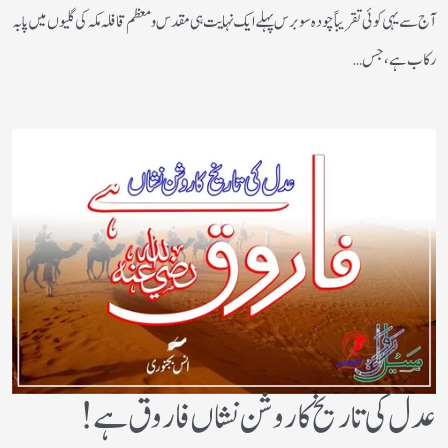
آج سے یہی کوئی تقریباً چودہ سو برس پہلے ایک نہایت ہی مقدس و معظم قافلہ مکہ کی گلیوں میں پا بہ
رکاب ہے، جس…
عدل کی تاریخ کا روشن نشاں فاروق ہے!