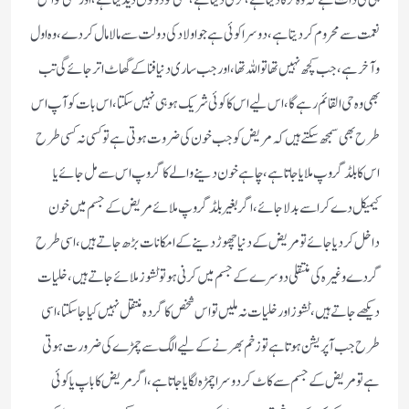
نعمت سے محروم کر دیتاہے ، دوسرا کوئی ہے جو اولاد کی دولت سے مالا مال کردے ، وہ اول
وآخر ہے، جب کچھ نہیں تھا تو اللہ تھا، اور جب ساری دنیا فنا کے گھاٹ اتر جائے گی تب
بھی وہ حی القائم رہے گا، اس لیے اس کا کوئی شریک ہو ہی نہیں سکتا، اس بات کو آپ اس
طرح بھی سمجھ سکتے ہیں کہ مریض کو جب خون کی ضروت ہوتی ہے تو کسی نہ کسی طرح
اس کا بلڈ گروپ ملایا جاتا ہے ، چاہے خون دینے والے کا گروپ اس سے مل جائے یا
کیمیکل دے کر اسے بدلا جائے، اگر بغیر بلڈ گروپ ملائے مریض کے جسم میں خون
داخل کر دیا جائے تو مریض کے دنیا چھوڑ دینے کے امکانات بڑھ جاتے ہیں، اسی طرح
گردے وغیرہ کی منتقلی دوسرے کے جسم میں کرنی ہو تو ٹشوز ملائے جاتے ہیں، خلیات
دیکھے جاتے ہیں، ٹشوز اور خلیات نہ ملیں تو اس شخص کا گردہ منتقل نہیں کیا جا سکتا ، اسی
طرح جب آپریشن ہوتا ہے تو زخم بھرنے کے لیے الگ سے چمڑے کی ضرورت ہوتی
ہے تو مریض کے جسم سے کاٹ کر دوسرا چمڑہ لگایا جاتا ہے، اگر مریض کا باپ یا کوئی