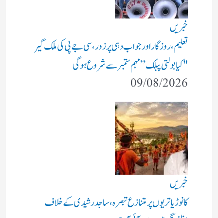
خبریں
تعلیم، روزگار اور جواب دہی پر زور، سی جے پی کی ملک گیر
"کیا بولتی پبلک” مہم ستمبر سے شروع ہوگی
09/08/2026
خبریں
کانوڑ یاتریوں پر متنازع تبصرہ، ساجد رشیدی کے خلاف