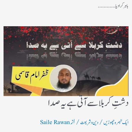
باہر کرادیا............
دشتِ کربلا سے آتی ہے یہ صدا
/
/ از
ایک تبصرہ چھوڑیں
دین و شریعت
Saile Rawan