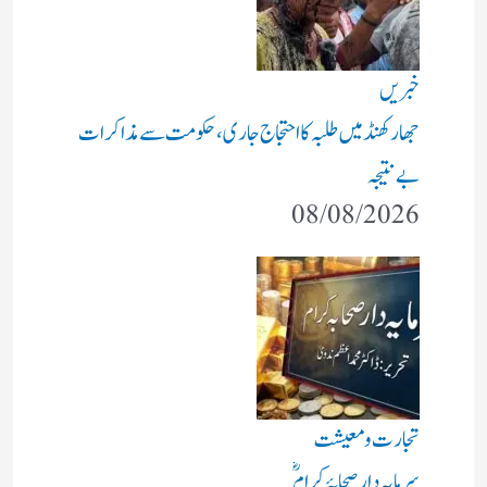
خبریں
جھارکھنڈ میں طلبہ کا احتجاج جاری، حکومت سے مذاکرات
بے نتیجہ
08/08/2026
تجارت و معیشت
سرمایہ دار صحابۂ کرامؓ