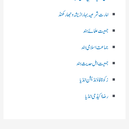
امارت شرعیہ بہار اڑیشہ و جھارکھنڈ
جمعیت علمائے ہند
جماعت اسلامی ہند
جمعیت اہل حدیث ہند
زکوۃ فاؤنڈیشن انڈیا
رضا اکیڈمی انڈیا