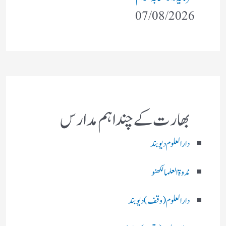
07/08/2026
بھارت کے چند اہم مدارس
دارالعلوم دیوبند
ندوۃالعلما لکھنو
دارالعلوم (وقف)دیوبند