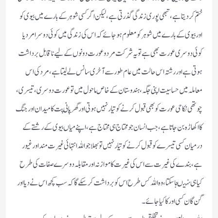
ختم کر دیتا ہے ، تبھی پوری زندگی گذرتی ہے، لیکن اگر کسی شوہر کے بارے میں بیوی کو
اور بیوی کے بارے میں شوہر کو معلوم ہو جائے کہ اس کی زندگی میں کوئی دوسرا مرد یا
کوئی دوسری عورت بھی ہے تو یہ شرکت مرد وعورت دونوں کے لیے نا قابل برداشت
ہوتی ہے اور رشتہ اس حالت میں عام طور سے آخری سانس لے لیتا ہے، مرد کی اس
معاملہ میں حساسیت اپنی جگہ ، ہندوستان کے خاص ماحول میں تو عورت دوسری ، تیسری ،
چوتھی نکاحی عورت کو بھی قبول کرنے کو تیار نہیں ہوتی اور گھر پانی پت کا میدان اور جنگ
کا اکھاڑہ بن جاتا ہے ، جب انسان جو محتاج ہی محتاج ہے، اپنے میاں بیوی کے رشتے کے
درمیان کسی تیسرے کو قبول کرنے کو تیار نہیں تو بھلا جو اللہ انتہائی غیرت مند اور غیور
ہے، بندے کی غیرت سے اس کی غیرت کا موازنہ اور مقابلہ دوسرے صفات کی طرح
کیا ہی نہیںجا سکتا ، وہ اللہ کس طرح اس کو برداشت کر سکے گا کہ سب کچھ اس نے دیا اور
گن گان کسی اور کا کیا جائے۔