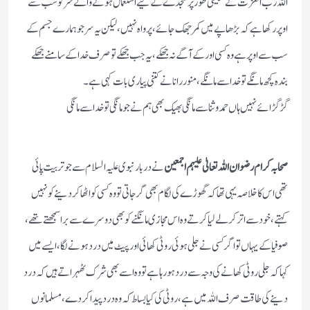
اللہ رب العزت نے تخلیقی طور پر سجدے کے لیے استعمال ہونے والے سر کو سب سے
اوپر رکھا ہے کہ بڑھاپے میں کمر جھک جائے، پر واہ نہیں، لیکن یہ سر جو ہمارے جسم کے
سب سے اوپر ہے وہ کسی اور کے آگے نہ جھکے، یہ جب جھکے تو صرف خدا کے سامنے جھکے
بندہ کچھ مانگے تو خدا سے مانگے ، منور رانا نے کتنی پیاری بات کہی ہے۔
گڑگڑا ئے نہیں ہاں حمد وثنا سے مانگی بھیک بھی ہم نے جو مانگی تو خدا سے مانگی
صحابہ کرام رضوان اللہ تعالیٰ علیہم اجمعین
نے دربار نبوی علیہ السلام سے جو تربیت پائی
تھی اس کا خلاصہ یہی تھا کہ گھوڑے کی لگام بھی گرجاتی تو وہ کسی کو اٹھا کر دینے کو نہیں
کہتے ، خود سے اتر کر لے لیا کرتے وہ اس مجازی مانگنے کو بھی دوسرے سے برا سمجھتے تھے،
صوفیا کے یہاں تو اگر کسی نے جلی ہوئی روٹی کھائی اور پیٹ میں درد ہونے لگا ، ایسے میں
کہا کہ جلی روٹی کھانے کی وجہ سے درد ہو رہا ہے تو وہ اسے بھی شرک ٹھہراتے ہیں کہ درد
دینے کی طاقت صرف اللہ میں ہے، روٹی کی کیا بساط کہ وہ درد پیدا کر دے، مسلمانوں