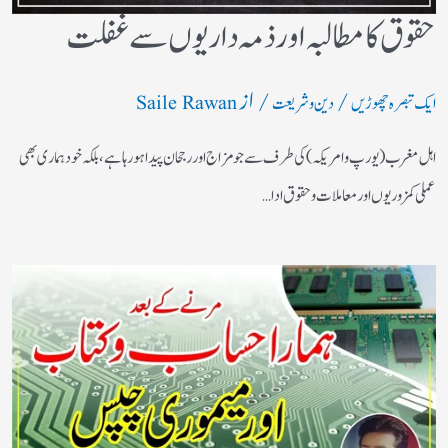
حقوق کا مطالبہ اور ذمہ داریوں سے غفلت
/
/ از
ایک تبصرہ چھوڑیں
دین و شریعت
Saile Rawan
اہل مغرب (یورپ و امریکہ)کی طرف سے جو مزاج اور رجحان پیدا ہورہا ہے، بلکہ خود ہماری بھی
عملی کمزوریوں اور معاملات و حقوق ادا…