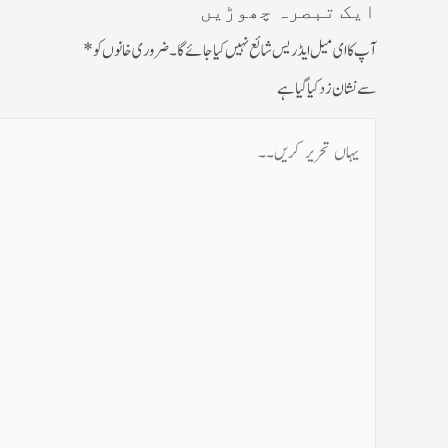
ایک تبصرہ چھوڑیں
آپ کا ای میل ایڈریس شائع نہیں کیا جائے گا۔
ضروری خانوں کو
*
سے نشان زد کیا گیا ہے