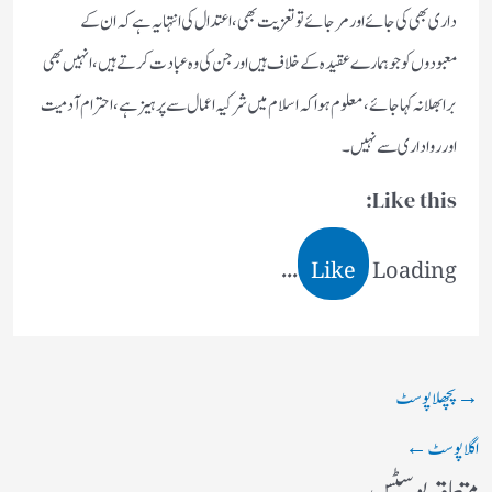
داری بھی کی جائے اور مرجائے تو تعزیت بھی ، اعتدال کی انتہا یہ ہے کہ ان کے
معبودوں کو جو ہمارے عقیدہ کے خلاف ہیں اور جن کی وہ عبادت کرتے ہیں، انہیں بھی
برا بھلا نہ کہا جائے، معلوم ہوا کہ اسلام میں شرکیہ اعمال سے پرہیزہے، احترام آدمیت
اور رواداری سے نہیں۔
Like this:
Like
Loading...
→
پچھلا پوسٹ
اگلا پوسٹ
←