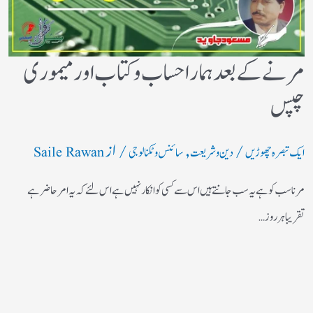
مرنے کے بعد ہمارا حساب وکتاب اور میموری
چپس
/
,
/ از
ایک تبصرہ چھوڑیں
دین و شریعت
سائنس و ٹکنالوجی
Saile Rawan
مرنا سب کو ہے یہ سب جانتے ہیں اس سے کسی کو انکار نہیں ہے اس لئے کہ یہ امر حاضر ہے
تقریبا ہر روز…