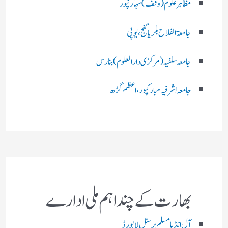
مظاہرعلوم (وقف)سہارنپور
جامعۃ الفلاح بلریاگنج،یوپی
جامعہ سلفیہ(مرکزی دارالعلوم )بنارس
جامعہ اشرفیہ مبارکپور،اعظم گڑھ
بھارت کے چند اہم ملی ادارے
آل انڈیا مسلم پرسنل لا بورڈ