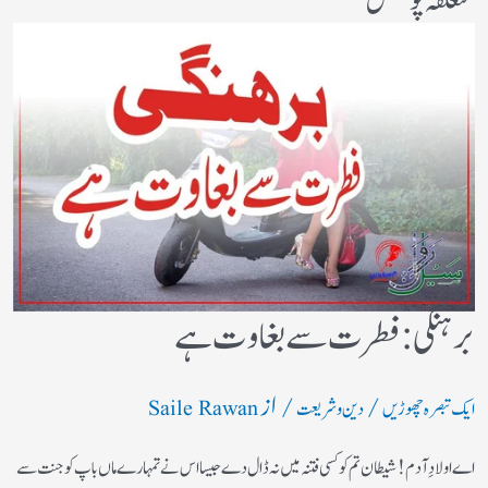
متعلقہ پوسٹس
برہنگی : فطرت سے بغاوت ہے
/
/ از
ایک تبصرہ چھوڑیں
دین و شریعت
Saile Rawan
اے اولادِ آدم! شیطان تم کو کسی فتنہ میں نہ ڈال دے جیسا اس نے تمہارے ماں باپ کو جنت سے