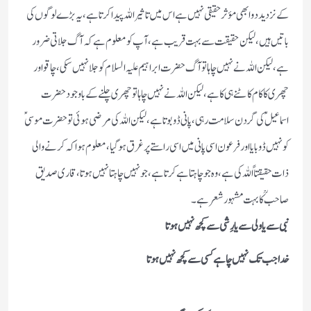
کے نزدید دوا بھی مؤثر حقیقی نہیں ہے اس میں تاثیر اللہ پیدا کرتا ہے، یہ بڑے لوگوں کی
باتیں ہیں، لیکن حقیقت سے بہت قریب ہے، آپ کو معلوم ہے کہ آگ جلاتی ضرور
ہے، لیکن اللہ نے نہیں چاہا تو آگ حضرت ابراہیم علیہ السلام کو جلا نہیں سکی، چاقو اور
چھری کا کام کاٹنے ہی کا ہے، لیکن اللہ نے نہیں چاہا تو چھری چلنے کے باوجود حضرت
اسماعیل ؑ کی گردن سلامت رہی ، پانی ڈوبوتا ہے، لیکن اللہ کی مرضی ہوئی تو حضرت موسیؑ
کو نہیں ڈوبایا اور فرعون اسی پانی میں اسی راستے پر غرق ہو گیا ، معلوم ہوا کہ کرنے والی
ذات حقیقتاً اللہ کی ہے، وہ جو چاہتا ہے کرتا ہے ،جو نہیں چاہتا نہیں ہوتا ، قاری صدیق
صاحب ؒ کا بہت مشہور شعر ہے۔
نبی سے یاولی سے یا رِشی سے کچھ نہیں ہوتا
خدا جب تک نہیں چاہے کسی سے کچھ نہیں ہوتا