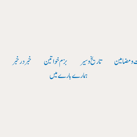
 و مضامین
تاریخ وسیر
بزم خواتین
خبر در خبر
و
ہمارے بارے میں