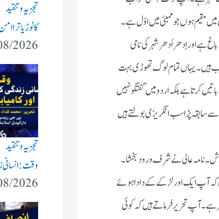
تجزیہ و تنقید
 مقیم ہوں جو ممبئی میں اوّل ہے ۔
کانوڑ یاترا ام
ہے اور اِدھر اُدھر شہر کی نامی
08/2026
فریب ہیں ۔ یہاں تمام لوگ تھوڑی بہت
باتیں کرتا ہے بلکہ اردو میں گفتگو نہیں
ی سے سابقہ پڑا سب انگریزی بولتے ہیں
تجزیہ و تنقید
 ۔ نامہ عالی نے شرف ورود بخشا ۔
وقت: انسانی زند
 کہ آپ ایک اور لڑکے کے دادا ہوئے
08/2026
 ہے ۔ آپ تحریر فرماتے ہیں کہ کوئی