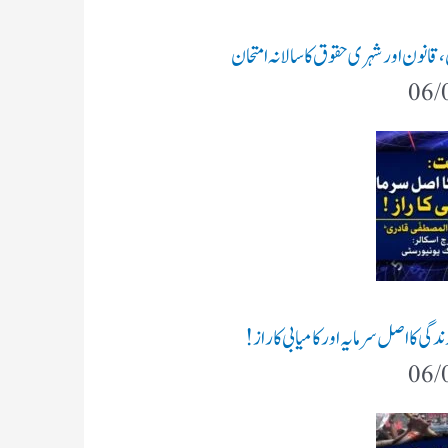
ن،قانون اور شہری حقوق کا سالانہ امتحان
06/
گی کا اصل سرمایہ اور کامیابی کا راز !
06/