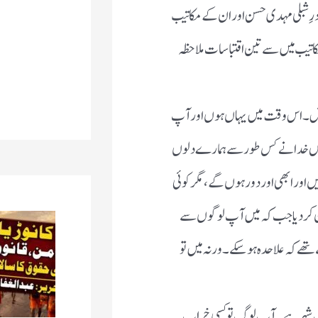
ادرِ شبلی مہدی حسن اور ان کے مکاتیب
اتیب میں سے تین اقتباسات ملاحظہ
ش ۔ اس وقت میں یہاں ہوں اور آپ
ں خدا نے کس طور سے ہمارے دلوں
یں اور ابھی اور دور ہوں گے ، مگر کوئی
ن کر دیا جب کہ میں آپ لوگوں سے
 کہ علاحدہ ہو سکے ۔ ورنہ میں تو
ریب شہر ہے ۔ آپ لوگ تو کسی خراب