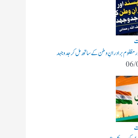
ت
ر مظلوم برادرانِ وطن کے ساتھ مل کر جدوجہد
06/
ت