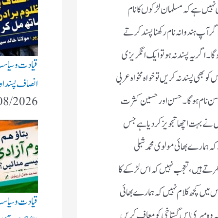
نہیں ہے کہ مسلمان لڑکوں کا نام
ر آپ ہندوانہ نام رکھنا پسند کرتے
 ۔ اگر یہ پسند نہ ہو تو ایک انگریزی
قیادت وسیاس
کو بھی پسند نہ کریں تو خواہ مخواہ عربی
انصاف پسند او
احسن نام ہوگا ۔ حسن اور حسین کثرت
08/2026
ں نے بہت اچھا تجویز کر دیا ہے جس
ہ ہمارے بھائی مولوی محمد شبلی
پھرتے ہیں ، تعجب نہیں کہ اس لڑکے کا
 اس میں کچھ کلام نہیں کہ ہمارے بھائی
قیادت وسیاس
 وہ میری اس گستاخی کو معاف کریں