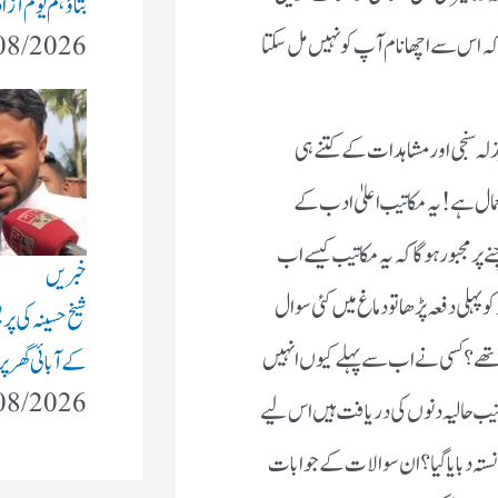
بتاؤ ہم یوم آز
ہ اس سے اچھا نام آپ کو نہیں مل سکتا
08/2026
بذلہ سنجی اور مشاہدات کے کتنے ہی
عمال ہے ! یہ مکاتیب اعلیٰ ادب کے
 پر مجبور ہوگا کہ یہ مکاتیب کیسے اب
خبریں
ہلی دفعہ پڑھا تو دماغ میں کئی سوال
شیخ حسینہ کی پ
 تھے؟ کسی نے اب سے پہلے کیوں انہیں
کے آبائی گھر پر
08/2026
ب حالیہ دنوں کی دریافت ہیں اس لیے
نستہ دبایا گیا؟ ان سوالات کے جوابات