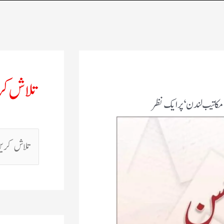
تلاش ک
مکاتیب لندن ‘ پر ایک نظر