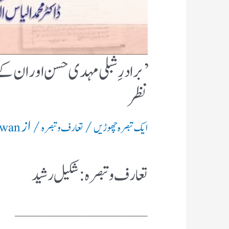
’ برادرِ شبلی مہدی حسن اور ان کے
نظر
/
/ از
ایک تبصرہ چھوڑیں
تعارف و تبصرہ
awan
تعارف و تبصرہ : شکیل رشید
____________________