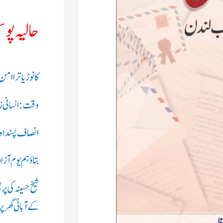
حالیہ پو
کانوڑ یاترا ام
وقت: انسانی زند
انصاف پسند او
بتاؤ ہم یوم آز
شیخ حسینہ کی پ
کے آبائی گھر پر