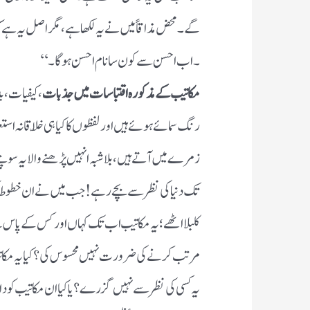
گے ۔ محض مذاقاً میں نے یہ لکھا ہے ، مگر اصل یہ ہے ک
۔ اب احسن سے کون سا نام احسن ہوگا ۔‘‘
مکاتیب کے مذکورہ اقتباسات میں جذبات
، کیفیات ، 
رنگ سمائے ہوئے ہیں اور لفظوں کا کیا ہی خلّاقانہ است
زمرے میں آتے ہیں ، بلاشبہ انہیں پڑھنے والا یہ سوچنے
تک دنیا کی نظر سے بچے رہے ! جب میں نے ان خطوط کو پ
کلبلا اٹھے ؛ یہ مکاتیب اب تک کہاں اور کس کے پاس
مرتب کرنے کی ضرورت نہیں محسوس کی؟ کیا یہ مکاتی
یہ کسی کی نظر سے نہیں گزرے؟ یا کیا ان مکاتیب کو دا