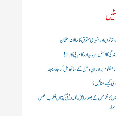
سٹیں
ن،قانون اور شہری حقوق کا سالانہ امتحان
گی کا اصل سرمایہ اور کامیابی کا راز !
ر مظلوم برادرانِ وطن کے ساتھ مل کر جدوجہد
ادی کیسے منائیں؟
ریس کانفرنس کے بعد سابق بنگلہ دیشی کپتان شکیب الحسن
 حملہ