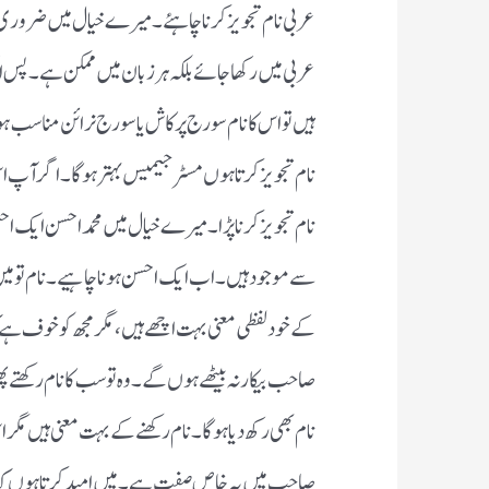
عربی نام تجویز کرنا چاہئے ۔ میرے خیال میں ضروری 
عربی میں رکھا جائے بلکہ ہر زبان میں ممکن ہے ۔ پس اگ
ہیں تو اس کا نام سورج پرکاش یا سورج نرائن مناسب ہوگا
نام تجویز کرتا ہوں مسٹر جیمیس بہتر ہوگا ۔ اگر آپ اس 
نام تجویز کرنا پڑا ۔ میرے خیال میں محمد احسن ایک 
سے موجود ہیں ۔ اب ایک احسن ہونا چاہیے ۔ نام تو می
کے خود لفظی معنی بہت اچھے ہیں ، مگر مجھ کو خوف ہے ک
صاحب بیکار نہ بیٹھے ہوں گے ۔ وہ تو سب کا نام رکھتے 
نام بھی رکھ دیا ہوگا ۔ نام رکھنے کے بہت معنی ہیں مگر
صاحب میں یہ خاص صفت ہے ۔ میں امید کرتا ہوں کہ