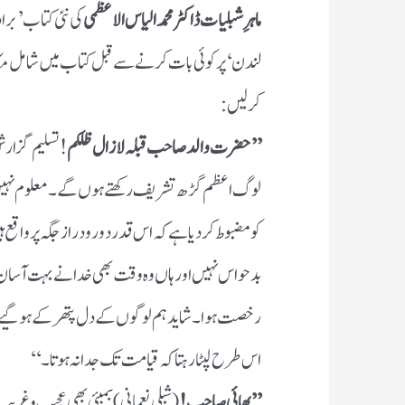
ماہرِ شبلیات ڈاکٹر محمد الیاس الاعظمی
کی نئی کتاب ’ بر
لندن ‘ پر کوئی بات کرنے سے قبل کتاب میں شامل مک
کرلیں :
’’ حضرت والد صاحب قبلہ لا زال ظلكم
! تسلیم گزار
لوگ اعظم گڑھ تشریف رکھتے ہوں گے ۔ معلوم نہی
کو مضبوط کر دیا ہے کہ اس قدر دور و دراز جگہ پر واقع ہ
بدحواس نہیں اور ہاں وہ وقت بھی خدا نے بہت آسا
رخصت ہوا ۔ شاید ہم لوگوں کے دل پتھر کے ہوگیے تھے
اس طرح لپٹا رہتا کہ قیامت تک جدا نہ ہوتا ۔‘‘
’’ بھائی صاحب !
( شبلی نعمانی ) بمبئی بھی عجیب و غ