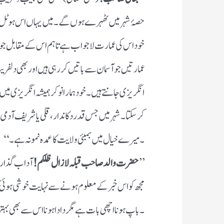
حصۂ شہر میں ٹھہرے ہوں گے ۔ میں یہاں اس ہوٹل میں
خود اس کی عمارت لاجواب ہے تاہم اس کے مقابل جو باغ 
عمارتیں جو آسمان سے باتیں کر رہی ہیں اور بھی دل
انگریزی جانتے ہیں ۔ خود ہمارا نوکر ہمیشہ انگریزی میں 
کر سکتا ۔ شہر میں جس قدر دکاندار ، قلی یا شریف آدم
۔ میرے خیال میں بمبئی ولایت کا عمدہ نمونہ ہے ۔‘‘
’’
حضرت والد صاحب قبلہ لازال ظلکم !
آداب گذارش
مجھ کو اس خبر کے معلوم ہونے سے نہایت خوشی ہوئی
۔ باپ ہونا اچھی بات ہے مگر دادا ہونا اس سے بھی بہتر