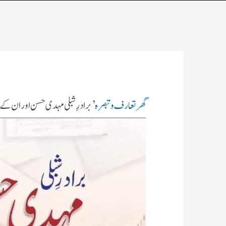
گھر
تعارف و تبصرہ
’ برادرِ شبلی مہدی حسن اور ان کے 