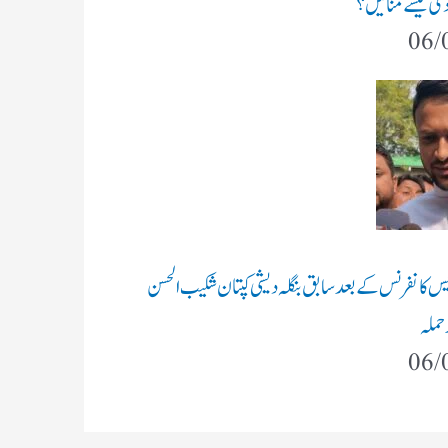
ادی کیسے منائیں؟
06/
ریس کانفرنس کے بعد سابق بنگلہ دیشی کپتان شکیب الحسن
 حملہ
06/