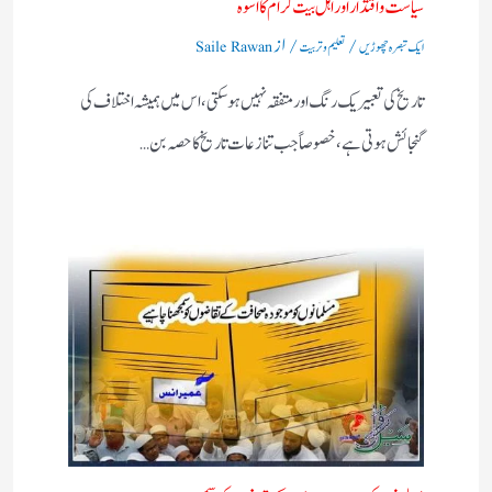
سیاست واقتدار اور اہل بیت کرام کا اسوہ
/
/ از
ایک تبصرہ چھوڑیں
تعلیم و تربیت
Saile Rawan
تاریخ کی تعبیر یک رنگ اور متفقہ نہیں ہو سکتی، اس میں ہمیشہ اختلاف کی
گنجائش ہوتی ہے، خصوصاً‌ جب تنازعات تاریخ کا حصہ بن…