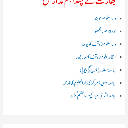
بھارت کے چند اہم مدارس
دارالعلوم دیوبند
ندوۃالعلما لکھنو
دارالعلوم (وقف)دیوبند
مظاہرعلوم (وقف)سہارنپور
جامعۃ الفلاح بلریاگنج،یوپی
جامعہ سلفیہ(مرکزی دارالعلوم )بنارس
جامعہ اشرفیہ مبارکپور،اعظم گڑھ