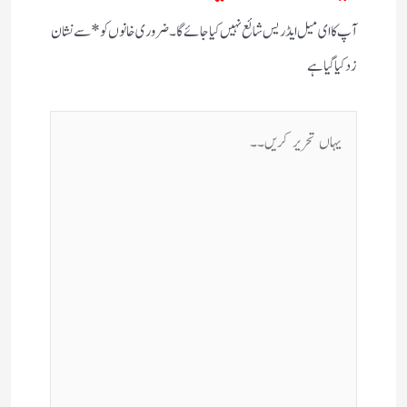
آپ کا ای میل ایڈریس شائع نہیں کیا جائے گا۔
ضروری خانوں کو
*
سے نشان
زد کیا گیا ہے
یہاں
تحریر
کریں۔۔