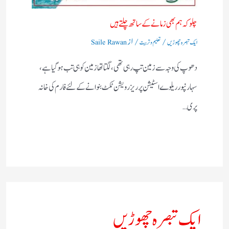
چلو کہ ہم بھی زمانے کے ساتھ چلتے ہیں
/
/ از
ایک تبصرہ چھوڑیں
تعلیم و تربیت
Saile Rawan
دھوپ کی وجہ سے زمین تپ رہی تھی، لگتا تھازمین کوہی تب ہوگیا ہے،
سہارنپورریلوے اسٹیشن پرریزرویشن ٹکٹ بنوانے کے لئے فارم کی خانہ
پری…
ایک تبصرہ چھوڑیں