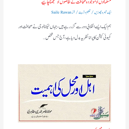
مسلمانوں کو موجودہ صحافت کے تقاضوں کو سمجھنا چاہیے
/
/ از
ایک تبصرہ چھوڑیں
تعلیم و تربیت
Saile Rawan
ہم ایک ایسے انقلابی دور سے گزر رہے ہیں، جہاں ٹیکنالوجی نے صحافت اور
کمیونی کیشن کا پرانا نظریہ بدل دیا ہے، آج جس شخص…