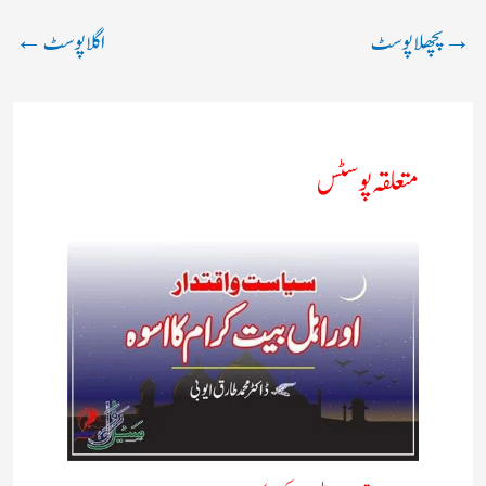
→
پچھلا پوسٹ
اگلا پوسٹ
←
متعلقہ پوسٹس