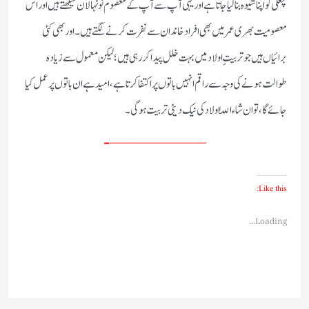
چغلی کو اپنا شیوہ بنا لیا جاتا ہے اور یہی آپ سے آپ کے معصوم نو نہالان سیکھتے ہیں اور اس
معصومیت بھری عمر میں بھی افراد خاندان سے نفرت کرنے لگتے ہیں۔ اور بھی کئی
برائیاں ہیں جو تربیتِ اولاد میں بہت خلل پیدا کر رہی ہیں؛ لیکن معمول سے زیادہ
طوالت ہونے کی وجہ سے راقم انہیں باتوں پر اکتفا کرتا ہے، امید ہے ان باتوں پر عمل کیا
جائے گا، تو ان شاء اللّٰہ اولاد کی نیک دینی تربیت ہوگی۔
—————-
Like this:
Loading...