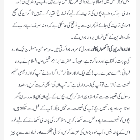
جس کو جو نقش میں ڈھالا جائے وہ اسی طرح ڈھل جاتے ہیں۔ اب یہ والدین کی ذمہ
داری ہے کہ وہ اپنے بچوں کی تربیت کے لیے کونسا رُخ اختیار کرتے ہیں؟ اگر ان کی صحیح
اسلامی تربیت کی جائے تو پھر ان سے یہ توقع کی جاسکتی ہے کہ وہ نہ صرف اپنے رب کے
بلکہ والدین کے بھی فرماں بردار ہوں گے۔
اولاد والدین کی آنکھوں کا نور
اور دل کا سرور ہوا کرتی ہیں۔ ہر مومن و مسلمان نیک اولاد
کی چاہت رکھتا ہے اور دعا کرتا ہے، جیسا کہ حضرت ابراہیم خلیل علیہ السلام نے یہ دعا
فرمائی: "اے میرے رب! مجھے نیک اولاد عطا کر”۔ اگر اللّٰہ نے آپ کو اولاد جیسی عظیم
نعمت سے نوازا ہے تو آپ کی ذمہ داری ہے کہ آپ ان کی اچھی تربیت کریں، اللّٰہ و
رسول کی تعلیمات سے آراستہ و پیراستہ کرائیں۔ بچوں کے لیے ان کا پہلا مدرسہ اپنا گھر
ہوتا ہے، اور یاد رکھیں بچے آپ کی نصیحت سے نہیں؛ بلکہ آپ کے عمل سے سیکھتے ہیں،
بچوں کو نصیحت سے زیادہ عمل سے سکھایا کریں، مثلاً نماز کی پابندی سکھانے کے لیے خود
اس کے پابند بنیں، آپ خود بڑوں کی عزت کریں، لڑائی جھگڑے اور فسادات سے پرہیز