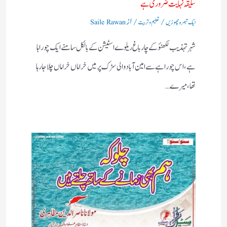
سلیقہ نہایت ضروری ہے
/
/ از
ایک تبصرہ چھوڑیں
تعلیم و تربیت
Saile Rawan
شہر تہذیب لکھنؤکے چارباغ ریلوے اسٹیشن کے بالکل سامنے ایک چوراہا
ہے ،اس چوراہے سے امین آباد والی سڑک پرمیں خراماں خراماں چلاجا رہا
تھا،میرے…