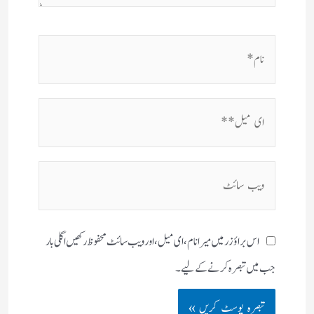
نام*
ای
میل**
ویب
سائٹ
اس براؤزر میں میرا نام، ای میل، اور ویب سائٹ محفوظ رکھیں اگلی بار
جب میں تبصرہ کرنے کےلیے۔