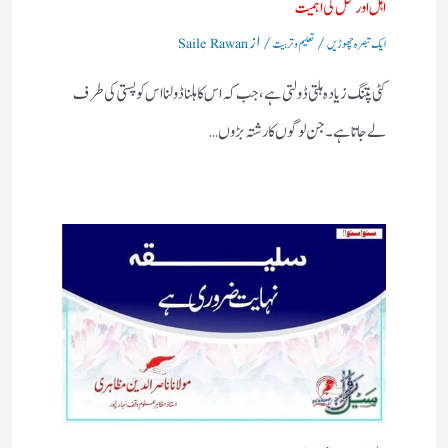
اہل اورمحل کی اہمیت
/
/ از
ایک تبصرہ چھوڑیں
تعلیم و تربیت
Saile Rawan
کٹی پتنگ زیادہ ہلتی ڈولتی ہے ، جب کہ اس کا ہلنا ڈولنا اس کو پستی کی طرف
لے جاتا ہے۔جن لوگوں کا رشتہ بڑوں…