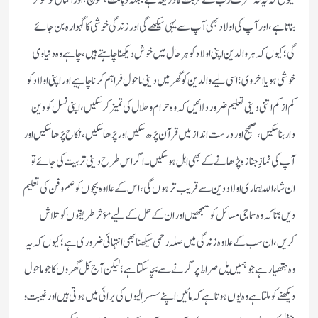
کیوں کہ یہ نہ صرف رب سے قربت کا ذریعہ ہے؛ بلکہ ذہانت، سوچ، اور اعمال کو مؤثر
بناتا ہے، اور آپ کی اولاد بھی آپ سے یہی سیکھے گی اور زندگی خوشی کا گہوارہ بن جائے
گی؛ کیوں‌کہ ہر والدین اپنی اولاد کو ہر حال میں خوش دیکھنا چاہتے ہیں، چاہے وہ دنیاوی
خوشی ہو یا اخروی؛ اسی لیے والدین کو گھر میں دینی ماحول فراہم کرنا چاہیے اور اپنی اولاد کو
کم از کم اتنی دینی تعلیم ضرور دلائیں کہ وہ حرام و حلال کی تمیز کر سکیں، اپنی نسل کو دین
دار بنا سکیں، صحیح اور درست انداز میں قرآن پڑھ سکیں اور پڑھا سکیں، نکاح پڑھا سکیں اور
آپ کی نمازِ جنازہ پڑھانے کے بھی اہل ہوسکیں۔ اگر اس طرح دینی تربیت کی جائے تو
ان شاء اللّٰہ ہماری اولاد دین سے قریب تر ہوں گی، اس کے علاوہ بچوں کو علم و فن کی تعلیم
دیں؛ تاکہ وہ سماجی مسائل کو سمجھیں اور ان کے حل کے لیے مؤثر طریقوں کو تلاش
کریں، ان سب کے علاوہ زندگی میں صلہ رحمی سیکھنا بھی انتہائی ضروری ہے؛ کیوں کہ یہ
وہ ہتھیار ہے جو ہمیں پل صراط پر گرنے سے بچا سکتا ہے؛ لیکن آج کل گھروں کا جو ماحول
دیکھنے کو ملتا ہے وہ یوں ہوتا ہے کہ مائیں اپنے سسرالیوں کی برائی میں ہوتی ہیں اور غیبت و