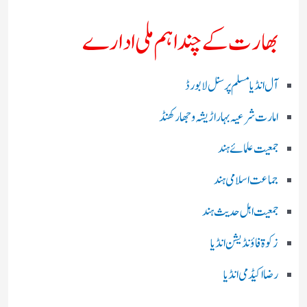
بھارت کے چند اہم ملی ادارے
آل انڈیا مسلم پرسنل لا بورڈ
امارت شرعیہ بہار اڑیشہ و جھارکھنڈ
جمعیت علمائے ہند
جماعت اسلامی ہند
جمعیت اہل حدیث ہند
زکوۃ فاؤنڈیشن انڈیا
رضا اکیڈمی انڈیا