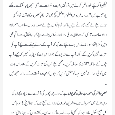
لیکن اگر بچے شور وغل کرتے ہیں تو انہیں محبت وشفقت سے بھی سمجھایا جا سکتا ہے۔ مجھے
یاد آتا ہے میں "مدرسہ فردوس العلوم” لعل گنج میں تھا، غالباً عصر بعد کا وقت تھا، کسی
بڑے بچے نے کسے چھوٹے بچے پہ ہاتھ اٹھایا تو اس بچے نے صدر مدرس صاحب "مولانا
داؤد صاحب قاسمی” سے شکایت کی، مولانا نے اس بڑے بچے کو بلایا اتفاق سے راقم بھی
وہیں کھڑا تھا، مولانا نے اس بڑے بچے سے کہا کہ آپ کے مارنے پیٹنے سے بچے آپ کی
عزت نہیں کریں گے؛ بلکہ آپ سے ڈریں گے؛ لہذا اس بات کا خیال رکھیں کہ پہلے آپ
بچوں کے ساتھ شفقت کا معاملہ کریں، تبھی بچے آپ کی عزت کریں گے، اور اس بات
میں کوئی دو رائے نہیں ہے، کوشش کریں کہ بچوں کو محبت وشفقت کے ساتھ سمجھائیں
۔
عصرِ حاضر کی صورتِ حال کچھ یوں
ہے کہ والدین بچوں کی آخرت سے زیادہ بچوں کی
دنیا بنانے میں مصروف ہیں، والدین خود اپنی اولاد سے کہتے ہیں کہ؛ بیٹا / بیٹی! سو جائیں
کل صبح اسکول جانا ہے، کیا کبھی آپ نے یہ سنا کہ والدین یہ کہتے ہوں کہ: بیٹا / بیٹی! سو