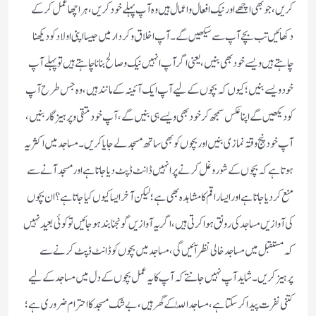
کریں، جو بھی اچھے اور نیک افعال و اعمال ہیں وہ آپ پہلے خود کریں، ہر اچھا عمل کر کے
دکھائیں تب بچے آپ سے سیکھیں گے۔ آپ اخلاق و کردار میں جیسا اپنی اولاد کو دیکھنا
چاہتے ہیں ویسے خود بھی بنیں، یعنی اگر آپ انہیں نیک و صالح بنانا چاہتے ہیں تو پہلے آپ
خود ویسے بنیں؛ کیوں کہ بچوں کے لیے آپ ایک آئینہ کے مانند ہیں، وہ جس طرح آپ
کو دیکھیں گے اپنا عکس سمجھ کر خود بھی ویسے ہی بنیں گے، آپ خود متقی و پرہیزگار بنیں،
آپ خود پنج وقتہ نمازی بنیں اور بچوں کو بھی ساتھ مسجد لے جایا کریں۔ مساجد میں اکثر یہ
ہوتا ہے کہ بچوں کے شور وغل کرنے پر انہیں ڈانٹ ڈپٹ دیا جاتا ہے اور مسجد آنے سے
منع کردیا جاتا ہے اور ایسا راقم کا مشاہدہ بھی ہے؛ لیکن آخر ایسا کیوں کیا جاتا ہے؟ ان بچوں
کی آوازیں مساجد کی رونق ہوا کرتی ہیں، اگر یہ آوازیں گونجنا بند ہو جائیں تو کوئی بعید نہیں
کہ مستقبل میں مساجد خالی نظر آئیں گی، مساجد میں بچوں کو ڈانٹ ڈپٹ کرنے سے
پرہیز کریں۔ شاید آپ نہیں جانتے کہ آپ کا یہ عمل بچوں کے دل میں مساجد کے لیے
کتنی نفرت پیدا کر سکتا ہے، مساجد اللّٰہ کے گھر ہیں، بے شک مسجد کا احترام ضروری ہے؛