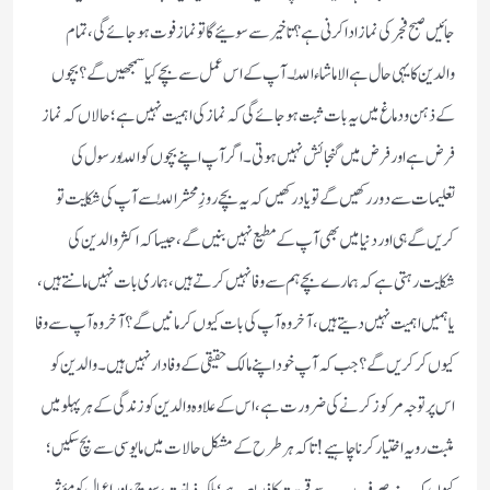
جائیں صبح فجر کی نماز ادا کرنی ہے؟ تاخیر سے سوئیے گا تو نماز فوت ہو جائے گی، تمام
والدین کا یہی حال ہے الا ماشاء اللّٰہ۔ آپ کے اس عمل سے بچے کیا سمجھیں گے؟ بچوں
کے ذہن و دماغ میں یہ بات ثبت ہو جائے گی کہ نماز کی اہمیت نہیں ہے؛ حالاں کہ نماز
فرض ہے اور فرض میں گنجائش نہیں ہوتی۔ اگر آپ اپنے بچوں کو اللّٰہ و رسول کی
تعلیمات سے دور رکھیں گے تو یاد رکھیں کہ یہ بچے روزِ محشر اللّٰہ سے آپ کی شکایت تو
کریں گے ہی اور دنیا میں بھی آپ کے مطیع نہیں بنیں گے، جیسا کہ اکثر والدین کی
شکایت رہتی ہے کہ ہمارے بچے ہم سے وفا نہیں کرتے ہیں، ہماری بات نہیں مانتے ہیں،
یا ہمیں اہمیت نہیں دیتے ہیں، آخر وہ آپ کی بات کیوں کر مانیں گے؟ آخر وہ آپ سے وفا
کیوں کر کریں گے؟ جب کہ آپ خود اپنے مالک حقیقی کے وفادار نہیں ہیں۔ والدین کو
اس پر توجہ مرکوز کرنے کی ضرورت ہے، اس کے علاوہ والدین کو زندگی کے ہر پہلو میں
مثبت رویہ اختیار کرنا چاہیے! تاکہ ہر طرح کے مشکل حالات میں مایوسی سے بچ سکیں؛