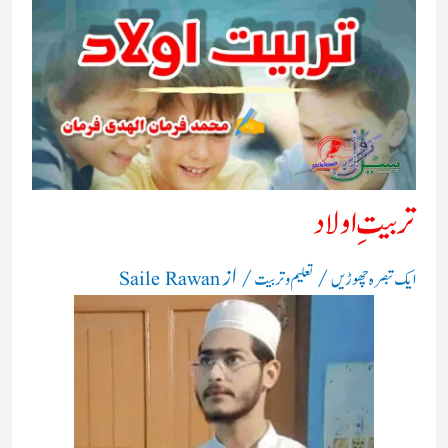
تربیتِ اولاد
/
/ از
ایک تبصرہ چھوڑیں
تعلیم و تربیت
Saile Rawan