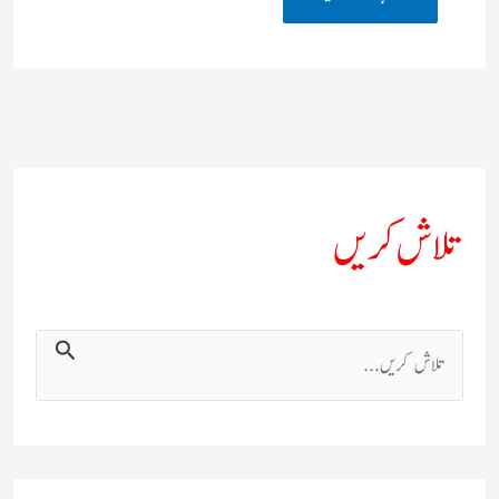
تلاش کریں
ت
ل
ا
ش