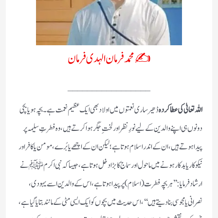
✍️ محمد فرمان الہدی فرمان
_________________
اللہ تعالیٰ کی عطا کردہ
ڈھیر ساری نعمتوں میں اولاد بھی ایک عظیم نعمت ہے۔ بچہ ہو یا بچی
دونوں ہی اپنے والدین کے لیے نورِ نظر اور لختِ جگر ہوا کرتے ہیں، وہ فطرتِ سلیمہ پر
پیدا ہوتے ہیں، ان کے اندر اسلام ہوتا ہے؛ لیکن ان کے اچھے یا بُرے، مومن یا کافر اور
نیکو کار یا بدکار ہونے میں ماحول اور سماج کا بڑا دخل ہوتا ہے، جیسا کہ نبی اکرم ﷺ نے
ارشاد فرمایا: ’’ہر بچہ فطرت (اسلام) پر پیدا ہوتا ہے، اس کے والدین اسے یہودی،
نصرانی یا مجوسی بنادیتے ہیں‘‘، اس حدیث میں بچوں کو ایک ایسی مٹی کے مانند بتایا گیا ہے،