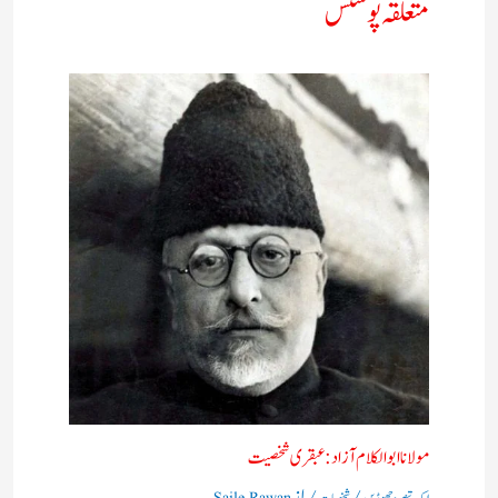
متعلقہ پوسٹس
مولانا ابوالکلام آزاد:عبقری شخصیت
/
/ از