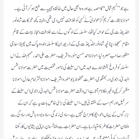
ہے جو ”نسیم شمال“ کا حصہ ہے اور وہ ابھی حال میں خانقاہ مجیبیہ سے طبع ہو کر آئی ہے۔
مولانا بشارت کریم گڑھولویؒ نے کسی کو خلافت نہیں دی تھی،البتہ کچھ تبرکات شاہ نور
اللہ پنڈت جی کے حوالہ کیا تھا، سلسلہ کے لوگوں نے اسے خلافت ومجاز بیعت کے قائم
مقام سمجھا، چنانچہ شاہ نور اللہ ؒ پنڈت جی کے ذریعہ ان کا سلسلہ ہندو وپاک میں پھیلا، حاجی
منظور صاحب مصرولیا، مولانا احمد حسن منوروا شریف، حضرت علی احمد رحمہم اللہ نے اس
سلسلہ کو فروغ بخشا ہمارے عہد میں اس سلسلے کی نامور شخصیت میں حضرت مولانا شمس
الہدیٰ راجوی دربھنگوی،حضرت محفوظ بابو منوروا شریف، مولانا اختر امام عادل، مولانا
مظہر کریمی وغیرہ کا نام آتا ہے اس وقت حضرت مولانا شمس الہدیٰ راجوی اس سلسلے کے
سرخیل اور ہم سب کے مقتدیٰ ہیں،اس سلسلے کی بڑی خاص بات یہ ہے کہ ان کے
بزرگوں کے یہاں ہٹو، بچو کا مزاج نہیں ہے، سادی زندگی، سادہ بود وباش اور سادگی سے
ملنا ان حضرات کا طرۂ امتیاز رہا ہے۔ ان حضرات سے ملنا آسان، اپنی پریشانیوں کا رکھنا
آسان،نہ کوئی مصنوعی رعب اور نہ دبدبہ، جو چاہے دروازہ کھٹکھٹا دے اور جب چاہے مل