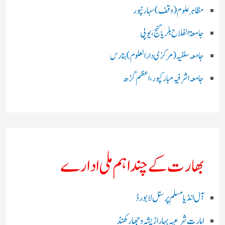
مظاہرعلوم (وقف)سہارنپور
جامعۃ الفلاح بلریاگنج،یوپی
جامعہ سلفیہ(مرکزی دارالعلوم )بنارس
جامعہ اشرفیہ مبارکپور،اعظم گڑھ
بھارت کے چند اہم ملی ادارے
آل انڈیا مسلم پرسنل لا بورڈ
امارت شرعیہ بہار اڑیشہ و جھارکھنڈ