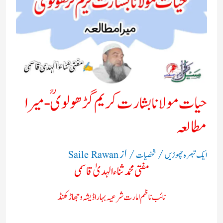
حیات مولانابشارت کریم گڑھولویؒ- میرا
مطالعہ
/
/ از
ایک تبصرہ چھوڑیں
شخصیات
Saile Rawan
مفتی محمد ثناء الہدیٰ قاسمی
نائب ناظم امارت شرعیہ بہار اڈیشہ و جھاڑکھنڈ