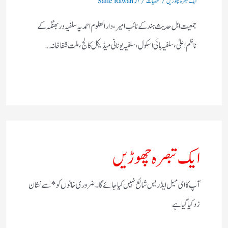
ایک تبصرہ چھوڑیں
شخصیات
Saile Rawan
جمعیت اہل حدیث ہند کے نائب امیر، دا رالعلوم احمدیہ سلفیہ دربھنگہ کے
ناظم اعلیٰ، سلفیہ ہائی اسکول ، سلفیہ یونانی میڈیکل کالج، ملت شفاخانہ…
ایک تبصرہ چھوڑیں
آپ کا ای میل ایڈریس شائع نہیں کیا جائے گا۔
ضروری خانوں کو
*
سے نشان
زد کیا گیا ہے