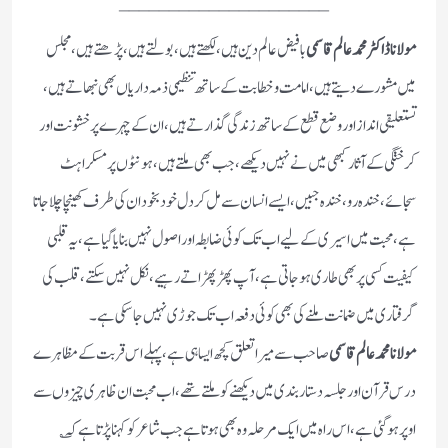
_____________________
مولاناڈاکٹر محمد عالم قاسمی
با فیض عالم دین ہیں، لکھتے ہیں، بولتے ہیں، پڑھتے ہیں،مجلس
میں مشورے دیتے ہیں، امامت وخطابت کے ساتھ تنظیمی ذمہ داریاں بھی نبھاتے ہیں،
تستعلیقی انداز اور وضع قطع کے ساتھ زندگی گذار تے ہیں، ان کے چہرے پر خشونت اور
کرختگی کے آثار کبھی میں نے نہیں دیکھے، جب بھی ملتے ہیں، ہونٹوں پر مسکراہٹ
سجائے، خندہ رو، خندہ جبیں، ایسے انسان سے مل کر دل خود بخود ان کی طرف کھینچا چلا جاتا
ہے، محبت میں اسیری کے لیے اب تک کوئی ضابطہ اور اصول نہیں بنایا گیا ہے، یہ قلبی
کیفیت کسی پر بھی طاری ہوجاتی ہے، آپ پھڑ پھڑا تے رہیے، نکل نہیں سکتے، قلب کی
گرفتاری میں ضمانت ملنے کی بھی کوئی دفعہ اب تک جوڑی نہیں جا سکی ہے۔
مولانا محمد عالم قاسمی
صاحب سے میر اتعلق کچھ ایساہی ہے، پہلے اس قربت کے مظاہر ے
درس قرآن اورجلسہ دستار بندی میں دیکھنے کو ملتے تھے، اب محبت ان ظاہری چیزوں سے
اوپر ہو گئی ہے، اس راہ میں ایک مرحلہ وہ بھی ہوتا ہے جب شاعر کو کہنا پڑتا ہے کہ ؎