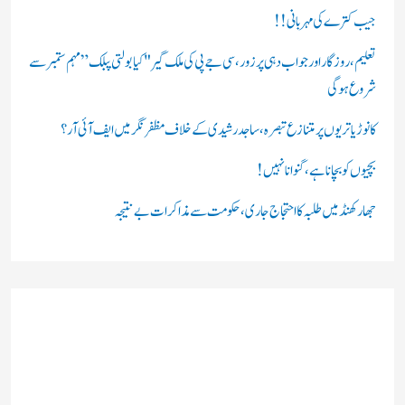
ں
جیب کترے کی مہربانی !!
:
تعلیم، روزگار اور جواب دہی پر زور، سی جے پی کی ملک گیر "کیا بولتی پبلک” مہم ستمبر سے
شروع ہوگی
کانوڑ یاتریوں پر متنازع تبصرہ، ساجد رشیدی کے خلاف مظفرنگر میں ایف آئی آر؟
بچیوں کو بچانا ہے، گنوانا نہیں!
جھارکھنڈ میں طلبہ کا احتجاج جاری، حکومت سے مذاکرات بے نتیجہ