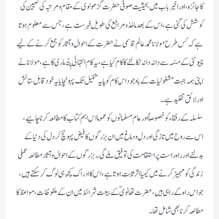
کا جائزہ، اور اخیر باب میں بحیثیت صوفی حضرت گڑھولوی کے مقام ومرتبہ کی تعیین کی
کوشش کی گئی ہے، اس کے بعد ماخذ ومراجع کی طویل فہرست ہے، جس سے معلوم ہوتا
ہے کہ کس طرح مولانا محمد عالم قاسمی نے حضرت کے احوال وآثار کو جمع کرنے کے لیے
چیونٹی کے منہہ سے دانہ دانہ نکالنے کا کام کیاہے، یہ کام انتہائی پِتّہ ماری کا ہے، مولانا نے
اپنی ہمہ جہت مشغولیات کے باوجود اس کام کو پایہ تکمیل تک پہونچایا یہ خود قابل ستائش
اور لائق تقلید ہے۔
سلسلہ کے رفقاء کو خصوصاً اور عام مسلمانوں کو عموما اس اہم کتاب کا مطالعہ کرنا چاہیے،
اس سے روح میں تازگی اور دل ودماغ میں ان بزرگوں کا فیض پہونچ کر دل کی دنیا کے
بدلنے اور راہ راست پر استقامت کی توفیق ملے گی۔ بزرگوں کے احوال وآثار مطالعہ عملی
زندگی کو مہمیز کرنے میں کیمیا اثر ثابت ہوتا ہے، اس کا ادراک کچھ ہی لوگ کر سکتے ہیں،
جو اس راہ کے راہی ہیں، حضرت تھانوی ؒ کے بیعت شرائط میں ان کے ملفوظات، مواعظ کا
مطالعہ کرنا بھی شامل تھا۔