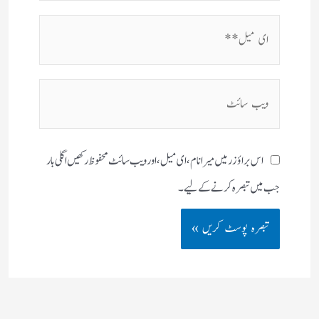
ای
میل**
ویب
سائٹ
اس براؤزر میں میرا نام، ای میل، اور ویب سائٹ محفوظ رکھیں اگلی بار
جب میں تبصرہ کرنے کےلیے۔