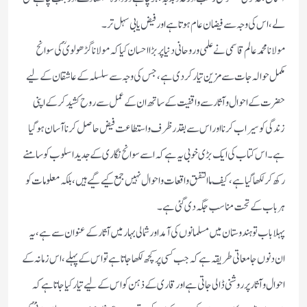
لے، اس کی وجہ سے فیضان عام ہوتا ہے اور فیض یابی سہل تر۔
مولانا محمد عالم قاسمی نے علمی وروحانی دنیا پر بڑا احسان کیا کہ مولانا گڑھولویؒ کی سوانح
مکمل حوالہ جات سے مزین تیار کردی ہے، جس کی وجہ سے سلسلہ کے عاشقان کے لیے
حضرت کے احوال وآثار سے واقفیت کے ساتھ ان کے عمل سے روح کشید کرکے اپنی
زندگی کو سیراب کرنا اور اس سے بقدر ظرف واستطاعت فیض حاصل کرنا آسان ہو گیا
ہے۔ اس کتاب کی ایک بڑی خوبی یہ ہے کہ اسے سوانح نگاری کے جدید اسلوب کو سامنے
رکھ کر لکھاگیا ہے، کیف ما التفق واقعات واحوال نہیں جمع کیے گیے ہیں، بلکہ معلومات کو
ہر باب کے تحت مناسب جگہ دی گئی ہے۔
پہلا باب تو ہندوستان میں مسلمانوں کی آمد اور شمالی بہار میں آثار کے عنوان سے ہے، یہ
ان دنوں جامعاتی طریقہ ہے کہ جب کسی پر کچھ لکھا جاتا ہے تو اس کے پہلے، اس زمانہ کے
احوال وآثار پر روشنی ڈالی جاتی ہے اور قاری کے ذہن کو اس کے لیے تیار کیا جاتاہے کہ