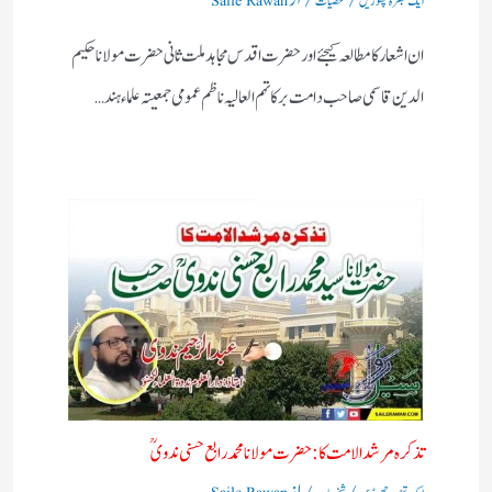
ایک تبصرہ چھوڑیں
شخصیات
Saile Rawan
ان اشعار کا مطالعہ کیجئے اور حضرت اقدس مجاہد ملت ثانی حضرت مولانا حکیم
الدین قاسمی صاحب دامت برکاتہم العالیہ ناظم عمومی جمعیتہ علماء ہند…
تذکرہ مرشد الامت کا :حضرت مولانا محمد رابع حسنی ندویؒ
/
/ از