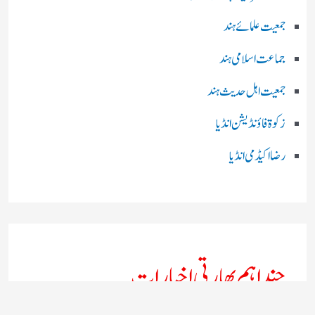
جمعیت علمائے ہند
جماعت اسلامی ہند
جمعیت اہل حدیث ہند
زکوۃ فاؤنڈیشن انڈیا
رضا اکیڈمی انڈیا
چند اہم بھارتی اخبارات