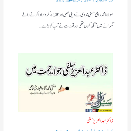
ایک تبصرہ چھوڑیں
شخصیات
Saile Rawan
مولانا محمد رابع حسنی ندوی نے دینی علمی اور قائدانہ کردار ادا کرنے والے
گھرانے میں آنکھ کھولی تھی اور قدرت نے آپ کو بڑے…
ڈاکٹر عبد العزیزسلفی
/
/ از