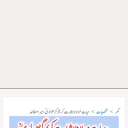
گھر
شخصیات
حیات مولانابشارت کریم گڑھولویؒ- میرا مطالعہ