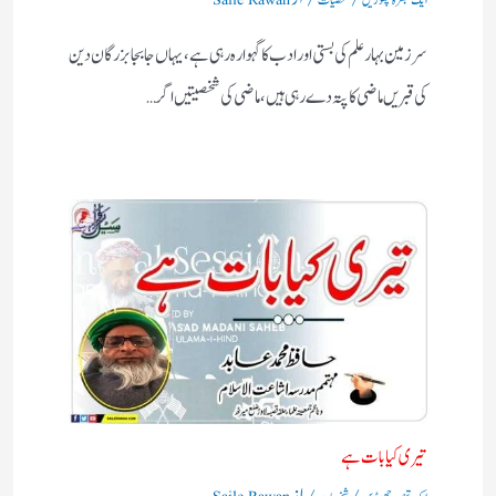
سرزمین بہارعلم کی بستی اورادب کا گہوارہ رہی ہے، یہاں جابجا بزرگان دین
کی قبریں ماضی کا پتہ دے رہی ہیں، ماضی کی شخصیتیں اگر…
تیری کیا بات ہے
/
/ از