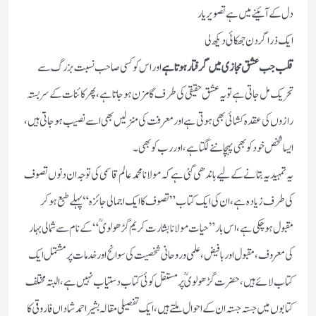
دل کے آئینے میں ہے تصویر یار
ایک ذرا گردن جھکائی دیکھ لی
قلب جب عشق مجازی میں گرفتار ہوتا ہے
اور اس کو کسی صاحب نسبت بزرگ سے
تحریک مل جاتی ہے تو یہ عشق حقیقی کی طرف گامزن ہوجاتا ہے، پھر کائنات کے سر بستہ
رازوں کی عقدہ کشائی بھی ہوتی ہے اور معرفت کی منزلیں بھی اسے نصیب ہوجاتی ہیں،
ایسا شخص خود کو بھی پہچاننے لگتا ہے،اور رب کو بھی۔
یہ تمہید یہ بتانے کے لیے باندھی گئی ہے کہ مولانا محمد عالم قاسمی کی توجہ ان دنوں تصوف
کی طرف زیادہ ہے، ان کی ایک کتاب ”تصوف کا ایک اجمالی جائزہ“ پہلے طبع ہو کر
مقبول ہو چکی ہے، اس بار”حیات مولانا بشارت کریم گڑھولویؒ“ کے نام سے شمالی بہار
کی معروف، مقبول اور با فیض، علمی وروحانی شخصیت کی سوانح اور خدمات پر مشتمل ایک
کتاب لائے ہیں، حضرت گڑھولوی ؒ پر مستقل کوئی کتاب دستیاب نہیں ہے، البتہ مختلف
کتابوں میں جستہ جستہ ان کے احوال ملتے ہیں، ایک تفصیلی مقالہ بشیر احمد شاداں فاروقی کا