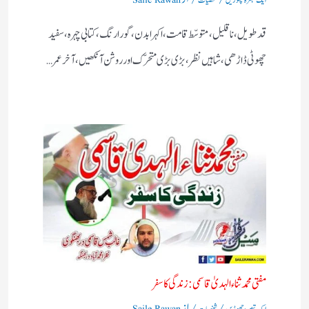
ایک تبصرہ چھوڑیں
شخصیات
Saile Rawan
قد طویل، نا قلیل، متوسّط قامت، اکہرا بدن، گورا رنگ، کتابی چہرہ، سفید
چھوٹی ڈاڑھی، شاہیں نظر، بڑی بڑی متحرّک اور روشن آنکھیں، آخر عمر…
مفتی محمد ثناء الہدیٰ قاسمی: زندگی کا سفر
/
/ از
ایک تبصرہ چھوڑیں
شخصیات
Saile Rawan