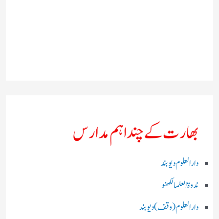
بھارت کے چند اہم مدارس
دارالعلوم دیوبند
ندوۃالعلما لکھنو
دارالعلوم (وقف)دیوبند