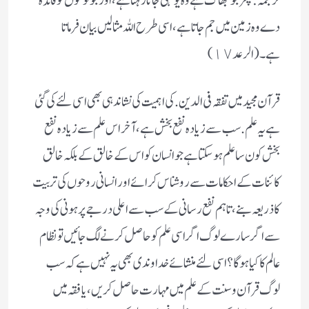
ترجمہ : پھر جو جھاگ ہے وہ یونہی جاتا رہتا ہے، اور جو لوگوں کو فائدہ
دے وہ زمین میں جم جاتا ہے، اسی طرح اللہ مثالیں بیان فرماتا
ہے۔
(الرعد ١٧)
قرآن مجید میں تفقہ فی الدین. کی اہمیت کی نشاندہی بھی اسی لئے کی گئی
ہے یہ علم. سب سے زیادہ نفع بخش ہے، آخر اس علم سے زیادہ نفع
بخش کون سا علم ہوسکتا ہے جو انسان کو اس کے خالق کے بلکہ خالق
کائنات کے احکامات سے روشناس کرائے اور انسانی روحوں کی تربیت
کا ذریعہ بنے ،تاہم نفع رسانی کے سب سے اعلی درجے پر ہونی کی وجہ
سے اگر سارے لوگ اگر اسی علم کو حاصل کرنے لگ جائیں تو نظام
عالم کا کیا ہوگا؟ اسی لئے منشائے خداوندی بھی یہ نہیں ہے کہ سب
لوگ قرآن و سنت کے علم میں مہارت حاصل کریں، یا فقہ میں