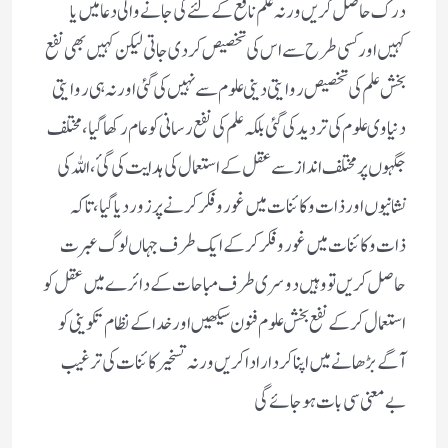
درک حاصل کریں ورنہ علم نافع کے لئے کی جانے والی دعا میں یا
کہیں اورکسی طرح سے اس کی تخصیص کردی جاتی لیکن کہیں بھی نفع
بخش علم کی تخصیص روایتی دینی علوم سے نہیں کی گئی اور نہ ہی روایتی
دنیاوی علوم کی تردید کی گئی بلکہ علم کی نفع رسانی کو عام رکھا گیا،مختلف
جگہوں پر مختلف انداز سے عقل کے استعمال کی ہدایت کی گئ، اللہ کی
نشانیوں اور ذات و کائنات میں غور و فکر کرنے پر زور دیا گیا، تاکہ
ذات و کائنات میں غورو فکر کر کے ایک طرف جہاں لوگ عبرت
حاصل کریں تو وہیں دوسری طرف مباحات کے دائرے میں عقل کو
استعمال کر کے نفع بخش علوم فنون سیکھیں اور خدا کے نظام تکوینی کو
آگے بڑھانے میں اپناکردار اداکریں ورنہ تسخیر کائنات کی ترغیب
بے معنی سی بات ہوجائے گی