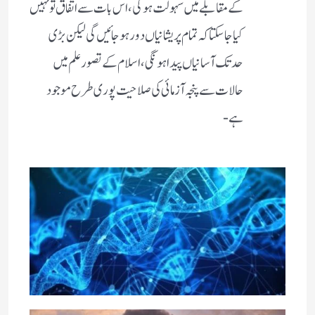
کے مقابلے میں سہولت ہوگی، اس بات سے اتفاق تو نہیں
کیا جاسکتا کہ تمام پریشانیاں دور ہوجائیں گی لیکن بڑی
حدتک آسانیاں پیدا ہونگی، اسلام کے تصور علم میں
حالات سے پنجہ آزمائی کی صلاحیت پوری طرح موجود
ہے-