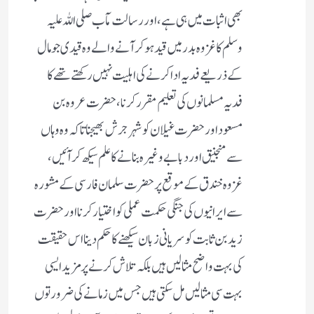
بھی اثبات میں ہی ہے، اور رسالت مآب صلی اللہ علیہ
وسلم کا غزوہ بدر میں قید ہوکر آنے والے وہ قیدی جو مال
کے ذریعے فدیہ ادا کرنے کی اہلیت نہیں رکھتے تھےکا
فدیہ مسلمانوں کی تعلیم مقرر کرنا، حضرت عروہ بن
مسعود اور حضرت غیلان کو شہر جرش بھیجنا تاکہ وہ وہاں
سے منجنیق اور دبابے وغیرہ بنانے کا علم سیکھ کر آئیں،
غزوہ خندق کے موقع پر حضرت سلمان فارسی کے مشورہ
سے ایرانیوں کی جنگی حکمت عملی کو اختیار کرنا اور حضرت
زید بن ثابت کو سریانی زبان سیکھنے کا حکم دینا اس حقیقت
کی بہت واضح مثالیں ہیں بلکہ تلاش کرنے پر مزید ایسی
بہت سی مثالیں مل سکتی ہیں جس میں زمانے کی ضرورتوں