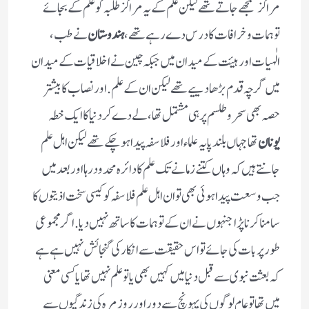
مراکز سمجھے جاتے تھے لیکن علم کے یہ مراکز طلبہ کو علم کے بجائے
توہمات و خرافات کا درس دے رہے تھے،
ہندوستان
نے طب،
الٰہیات اور ہیئت کے میدان میں جبکہ چین نے اخلاقیات کے میدان
میں گرچہ قدم بڑھا دییے تھے لیکن ان کے علم. اور نصاب کا بیشتر
حصہ بھی سحرو طلسم پر ہی مشتمل تھا ، لے دے کر دنیا کا ایک خطہ
یونان
تھا جہاں بلند پایہ علماء اور فلاسفہ پیدا ہوچکے تھے لیکن اہل علم
جانتے ہیں کہ وہاں کتنے زمانے تک علم کا دائرہ محدود رہا اور بعد میں
جب وسعت پیدا ہوئی بھی تو ان اہل علم فلاسفہ کو کیسی سخت اذیتوں کا
سامنا کرنا پڑا جنہوں نے ان کے توہمات کاساتھ نہیں دیا. اگر مجموعی
طور پر بات کی جائے تو اس حقیقت سے انکار کی گنجائش نہیں ہے ہے
کہ بعثت نبوی سے قبل دنیا میں کہیں بھی یا تو علم نہیں تھا یا کسی معنی
میں تھا تو عام لوگوں کی پہونچ سے دوراور روز مرہ کی زندگیوں سے