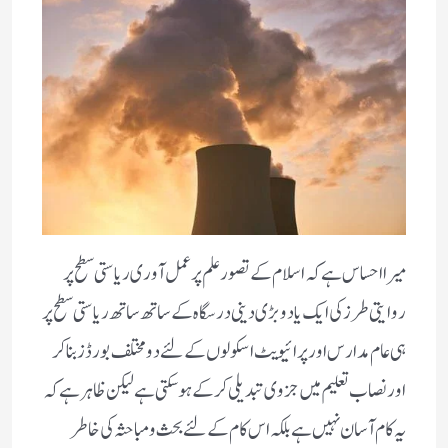
میرا احساس ہے کہ اسلام کے تصور علم پر عمل آوری ریاستی سطح پر
روایتی طرز کی ایک یا دو بڑی دینی درسگاہ کے ساتھ ساتھ ریاستی سطح پر
ہی عام مدارس اور پرائیویٹ اسکولوں کے لئے دو مختلف بورڈز بناکر
اور نصاب تعلیم میں جزوی تبدیلی کر کے ہوسکتی ہے لیکن ظاہر ہے کہ
یہ کام آسان نہیں ہے بلکہ اس کام کے لئے بحث و مباحثہ کی خاطر