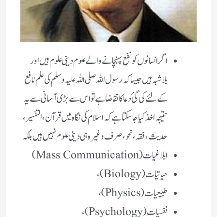
اگر انسانوں کو نفع پہنچانے والے علوم دینی علوم ہیں اور
بلاشبہ ہیں جیسا کہ رسول اللہ صلی اللہ علیہ وسلم کی علم نافع
کے لئے کی گئ دعا کا تقاضا ہے تو اس سے بڑی آسانی سے یہ
نتیجہ اخذ کیا جاسکتا ہے کہ اسلام کی نگاہ میں قرآن، التفسیر،
حدیث، فقہ، نحو، صرف وغیرہ ہی دینی علوم نہیں ہیں بلکہ
ابلاغیات (Mass Communication)
حیاتیات (Biology)،
طبیعیات (Physics)،
نفسیات (Psychology)،