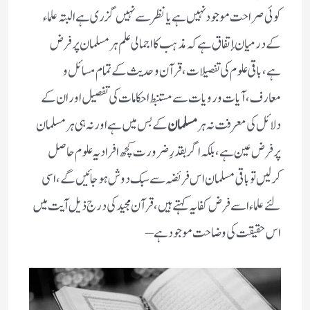
کوئی صراحت موجود نہیں ہے یا نظر سے نہیں گزری ہے البتہ علماء
کے درمیان إتفاق ہے کہ مذہب کا اجمالی علم ہر مسلمان پر فرض
ہے،باقی علوم کی تفصیلات، قرآن و حدیث کے تمام مسائل و
معارف، آیات و رویات سے مستنبط احکامات کی تفصیل اور ان کے
دلائل کی معرفت نہ ہر
مسلمان
کے بس میں ہے اور نہ ہی ہر مسلمان
پر فرض عین ہے، بلکہ اگر بقدرِ ضرورت کچھ افراد یہ علوم حاصل
کرلیں تو باقی مسلمان اس فریضہ سے سبک دوش ہوجائیں گے، اسی
لئے علماء اسے فرض کفایہ کہتے ہیں، قرآن مجید کی درج ذیل آیت میں
اس حقیقت کی وضاحت موجود ہے –