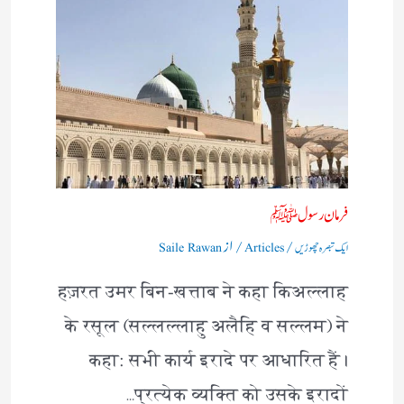
فرمان رسولﷺ
/
/ از
ایک تبصرہ چھوڑیں
Articles
Saile Rawan
हज़रत उमर बिन-खत्ताब ने कहा किअल्लाह
के रसूल (सल्लल्लाहु अलैहि व सल्लम) ने
कहा: सभी कार्य इरादे पर आधारित हैं।
प्रत्येक व्यक्ति को उसके इरादों…