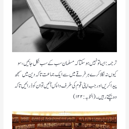
ترجمہ :ایسا تو نہیں ہوسکتا کہ مسلمان سب کے سب نکل جائیں، سو
کیوں نہ نکلا کرے ہر فرقے میں سے ایک جماعت تاکہ دین میں سمجھ
پیدا کریں اور جب اپنی قوم کی طرف واپس آئیں تو ان کو ڈرائیں تاکہ
وہ بچتے رہیں۔ ( التوبہ : ۱۲۲)