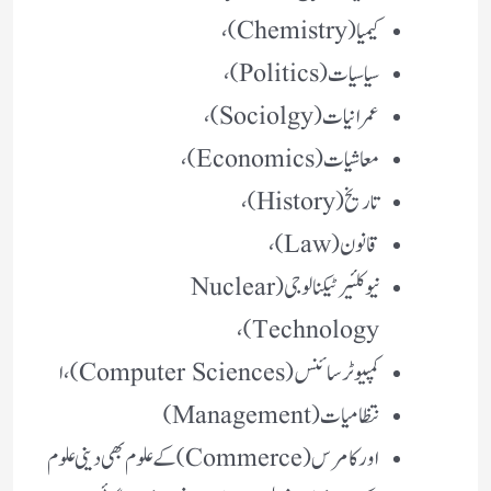
کیمیا (Chemistry)،
سیاسیات (Politics)،
عمرانیات (Sociolgy)،
معاشیات (Economics)،
تاریخ (History)،
قانون (Law)،
نیوکلئیرٹیکنالوجی (Nuclear
Technology)،
کمپیوٹر سائنس (Computer Sciences)، ا
نتظامیات (Management)
اور کامرس (Commerce) کے علوم بھی دینی علوم