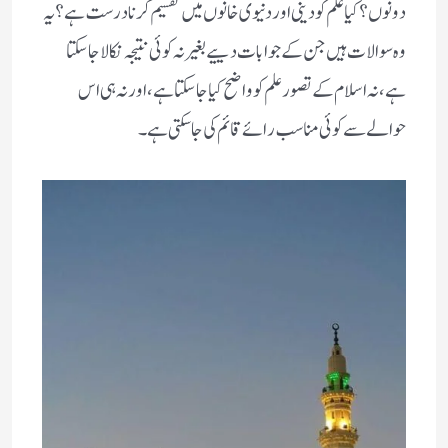
دونوں؟ کیا علم کو دینی اور دنیوی خانوں میں تقسیم کرنا درست ہے؟ یہ
وہ سوالات ہیں جن کے جوابات دییے بغیر نہ کوئی نتیجہ نکالا جاسکتا
ہے، نہ اسلام کے تصور علم کو واضح کیا جاسکتا ہے، اور نہ ہی اس
حوالے سے کوئی مناسب رائے قائم کی جاسکتی ہے۔