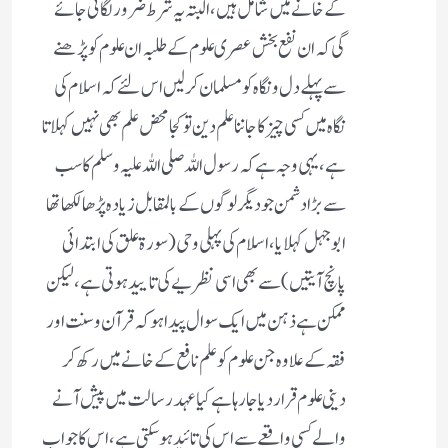
کے خانے میں شامل ہیں ، البتہ یہ شرط ضرور لگائی جائے
گی کہ ان نفع بخش عصری علوم کے طلبہ ان علوم کو پڑھنے
سے پہلے دل و نگاہ کو مسلمان کرلیں اس لئے کہ اسلام کی
نگاہ میں کسی چیز کا جاننا علم دین تو کجا محض علم بھی نہیں کہلاتا
ہے، یہی وجہ ہے کہ رسول اللہ صلی اللہ علیہ وسلم کا سب
سے بڑا دشمن جو دیگر لوگوں کے بالمقابل زیادہ پڑھا لکھا تھا
ابوجہل کہلایا، اسلام کی پہلی وحی (سورۃ علق کی ابتدائی
پانچ آیتیں) سے بھی اسی نظریے کی تایید ہوتی ہے ، لیکن
ممکن ہے ذہن میں ایک سوال پیدا ہو کہ قرآن و سنت اور
فقہ کے علاوہ جن علوم کو علم نافع کے خانے میں رکھ کر
دینی علوم قرار دیا جارہا ہے کیا عہد رسالت میں پیش آنے
والے کسی واقعے سے اس کی تائید ہوسکتی ہے، اس کا جواب