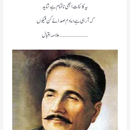
یہ کائنات ابھی ناتمام ہے شاید
کہ آرہی ہے دمادم صدائے کن فیکوں
………………………علامہ اقبال