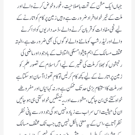
جہاں ایک مشن کے تحت باصلاحیت، غور و خوض کرنے والے اور
ملت کے خیرخواہ افراد ضرورت ہے وہیں زمین پر کام کو اتارنے کے
لیے نجی مفادات کو قربان کرنے والے، ذمہ داریوں کو ادا کرنے
والے اور لیڈر شپ کو ماننے والے لوگوں کی بھی ضرورت ہے، البتہ
مختلف مسالک کے اہم پیشوا مسلکی اختلاف کے باوجود اور ماضی کی
رنجشوں کو بھلاکر ملت کی تعمیر کے لیے اگر اسلام کے تصور علم. کو
زمین پر اتارنے کے لیے کچھ کام کرلیں تو کام تھوڑا آسان ہوسکتا ہے
اور ملت کا استحکام بڑی حد تک ممکن ہے ورنہ کہانیاں اور مفروضے
خواہ کتنے ہی بن جائیں، مشورے اور میٹینگیں خواہ کتنی ہی ہوجائیں
ان کی حیثیت اس سراب سے زیادہ نہیں ہوگی جو دور سے پانی نظر
نظر آتا ہے، اس کے یہ معنی بالکل نہیں ہیں جب تک مختلف مسالک