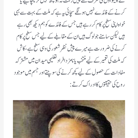
کے پیشواؤں کی طرف سے پیش رفت نہ ہو کچھ نہیں کرنا چاہیے یا
کرنے کے فائدے نہیں ہونگے سچائی یہ ہے کہ ملت کے بہت سے بہی
خواہ اپنی سطح پر کام کررہے ہیں جس کے فائدے کو ہم دیکھ بھی رہے
ہیں لیکن سامنے جولوگ ہیں ان کے مقابلے کے لیے جس سطح پر کام
کرنے کی ضرورت ہے میرے پیش نظر شعور کی وہی سطح ہے، کاش
کہ ملت کی تعمیر کے لیے منتخب یا نامزد افراد تعلیمی میدان میں مشترکہ
مفادات کے حصول کے لیے کچھ کرنے کی سوچتے اور جسم میں موجود
روح کی حقیقتوں کا ادراک کرتے: