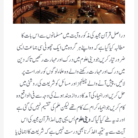
در اصل قرآن مجید کی مذکورہ آیت میں مسلمانوں سے اس بات کا
مطالبہ کیا گیا ہے کہ وہ اپنے ہر گروہ میں ایک چھوٹی سی جماعت ایسی
ضرور تیار کریں جو دینی علوم میں درک اور مہارت رکھیں تاکہ دین
میں درک اور مہارت رکھنے والے وہ علماء لوگوں کو راہ راست پر
لائیں، پیش آنے والے چیلنجز اور مسائل کو شریعت کی روشنی میں
حل کریں اور انبیاء کی آمد کا دروازہ بند ہونے کی وجہ سے فی الواقع وہ
کام کریں جو انبیاء کرام کے کام تھے لیکن علم کی تقسیم نہیں کی گئی ہے
اور نہ یہ طے کیا گیا کہ
دینی علوم
بس یہی ہیں لہذا قرآن مجید کی اس
آیت سے یہ نتیجہ اخذ کرنا بھی درست نہیں ہے کہ شریعت کا اجمالی یا