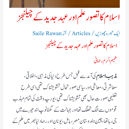
اسلام کا تصور علم اور عہد جدید کے چیلنجز
/
/ از
ایک تبصرہ چھوڑیں
Articles
Saile Rawan
اسلام کا تصور علم اور عہد جدید کے چیلنجز
شمیم اکرم رحمانی
مذہب اسلام
کی آمد سے قبل جس طرح دنیا کی مذہبی، اخلاقی،
معاشرتی، معاشی اور سیاسی صورتحال تشویشناک تھی اسی طرح
تعلیمی صورت حال بھی تشویشناک تھی ،یورپ وقت کی تمام مہذب
قوموں سے الگ تھلگ تھا اور جہالت کے گھٹا ٹوپ اندھیرے میں
جی رہاتھا،چین ہندوستان مصر، بابل، یونان اور روما دنیا بھر میں علم کے