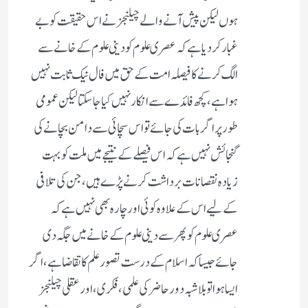
ہوں لیکن پیش آنے والے چیلنجز نے اس حقیقت کو بے
غبار کردیا ہے کہ عصری علوم کو دینی علوم کے خانے سے
الگ کرنے کا فیصلہ امت کے حق میں فال نیک ثابت نہیں
ہوا ہے، کچھ فائدے سے انکار نہیں کیا جاسکتا لیکن عمومی
طور پر اگر بات کی جائے تو اس سچائی سے دامن بچانے کی
گنجائش نہیں ہے کہ اس فیصلے کے نتیجے میں ملت کو بہت
زیادہ نقصانات برداشت کرنے پڑے ہیں، جن کی تلافی
کے لیے اس کے علاوہ کوئی اور چارہ بھی نہیں ہے کہ
عصری علوم کو پھر سے دینی علوم کے خانے میں جگہ دی
جائے جیسا کہ اسلام کے درست تصور علم کا تقاضا ہے، اگر
ایسا ہوا تو بلاشبہ دور حاضر کی علمی، فکری، اور عقلی چیلنجز