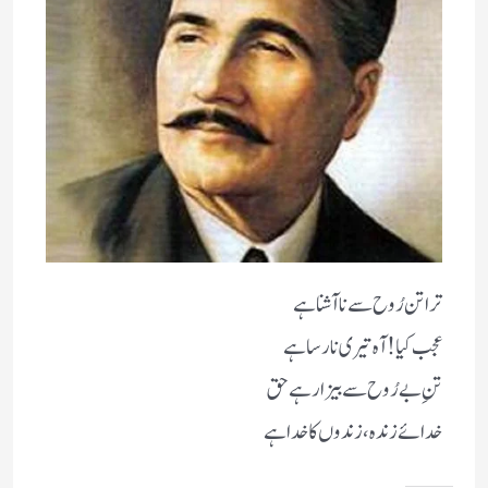
ترا تن رُوح سے ناآشنا ہے
عجب کیا! آہ تیری نارسا ہے
تنِ بے رُوح سے بیزار ہے حق
خدائے زندہ، زندوں کا خدا ہے