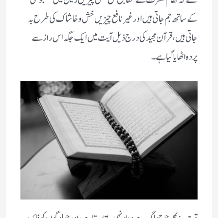
لئے کہ نظام فطرت کے مطابق نفع بخش چیزیں زمین میں مضبوطی
کے ساتھ جم جاتی ہیں اور غیر نافع چیزیں خش و خاشاک کی طرح بہ
جاتی ہیں، قرآن مجید کی درج ذیل آیت میں ایک جگہ اس راز سے
پردہ اٹھایا گیا ہے۔