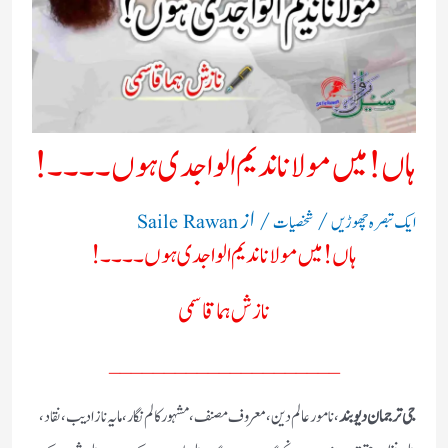
ہاں! میں مولانا ندیم الواجدی ہوں۔۔۔۔!
/
/ از
ایک تبصرہ چھوڑیں
شخصیات
Saile Rawan
ہاں! میں مولانا ندیم الواجدی ہوں۔۔۔۔!
نازش ہما قاسمی
_____________________
جی ترجمان دیوبند
، نامور عالم دین، معروف مصنف، مشہور کالم نگار، مایہ ناز ادیب، نقاد،