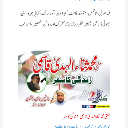
قد طویل، نا قلیل، متوسّط قامت، اکہرا بدن، گورا رنگ، کتابی چہرہ، سفید
چھوٹی ڈاڑھی، شاہیں نظر، بڑی بڑی متحرّک اور روشن آنکھیں، آخر عمر…
مفتی محمد ثناء الہدیٰ قاسمی: زندگی کا سفر
/
/ از
ایک تبصرہ چھوڑیں
شخصیات
Saile Rawan