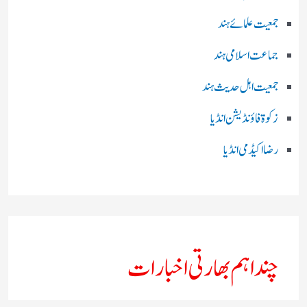
جمعیت علمائے ہند
جماعت اسلامی ہند
جمعیت اہل حدیث ہند
زکوۃ فاؤنڈیشن انڈیا
رضا اکیڈمی انڈیا
چند اہم بھارتی اخبارات