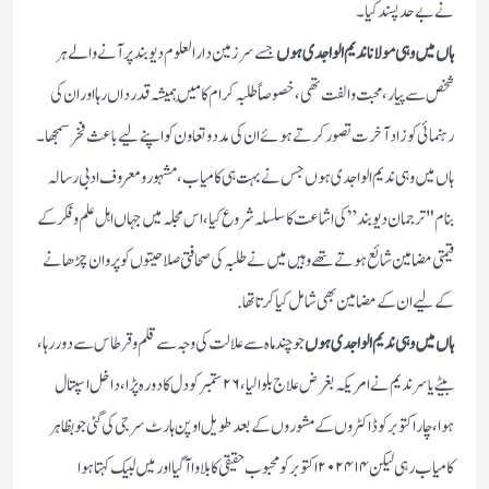
نے بے حدپسندکیا۔
ہاں میں وہی مولانا ندیم الواجدی ہوں
جسے سرزمین دارالعلوم دیوبند پر آنے والے ہر
شخص سے پیار، محبت و الفت تھی، خصوصاً طلبہ کرام کا مَیں ہمیشہ قدر داں رہا اور ان کی
رہنمائی کو زاد آخرت تصور کرتے ہوئے ان کی مدد و تعاون کو اپنے لیے باعث فخر سمجھا۔
ہاں میں وہی ندیم الواجدی ہوں جس نے بہت ہی کامیاب، مشہور و معروف ادبی رسالہ
بنام "ترجمان دیوبند” کی اشاعت کا سلسلہ شروع کیا، اس مجلہ میں جہاں اہل علم و فکر کے
قیمتی مضامین شائع ہوتے تھے وہیں میں نے طلبہ کی صحافتی صلاحیتوں کو پروان چڑھانے
کے لیے ان کے مضامین بھی شامل کیا کرتا تھا.
ہاں میں وہی ندیم الواجدی ہوں
جو چند ماہ سے علالت کی وجہ سے قلم و قرطاس سے دور رہا،
بیٹے یاسرندیم نے امریکہ بغرض علاج بلوالیا ، ۲۶ ستمبر کو دل کا دورہ پڑا، داخل اسپتال
ہوا، چار اکتوبر کو ڈاکٹروں کے مشوروں کے بعد طویل اوپن ہارٹ سرجی کی گئی جو بظاہر
کامیاب رہی لیکن ۱۴ ۲۰۲۴ اکتوبر کو محبوب حقیقی کا بلاوا آگیا اور میں لبیک کہتا ہوا