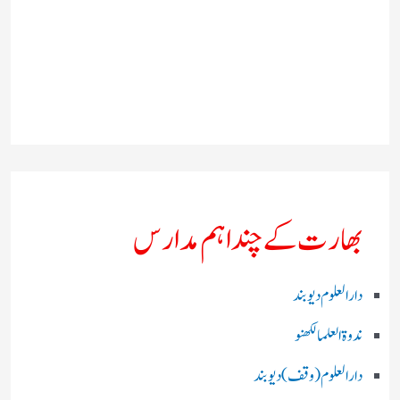
بھارت کے چند اہم مدارس
دارالعلوم دیوبند
ندوۃالعلما لکھنو
دارالعلوم (وقف)دیوبند