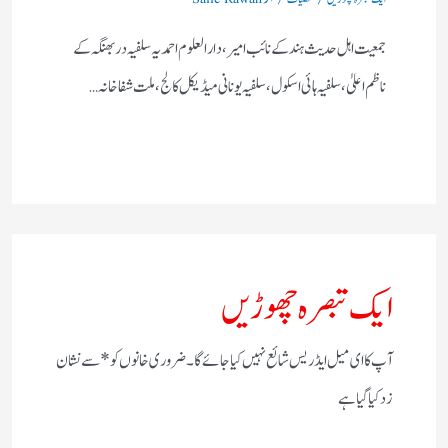
جمعیت اہل حدیث ہند کے نائب امیر، دا رالعلوم احمدیہ سلفیہ دربھنگہ کے
ناظم اعلیٰ، سلفیہ ہائی اسکول ، سلفیہ یونانی میڈیکل کالج، ملت شفاخانہ…
ایک تبصرہ چھوڑیں
آپ کا ای میل ایڈریس شائع نہیں کیا جائے گا۔
ضروری خانوں کو
*
سے نشان
زد کیا گیا ہے