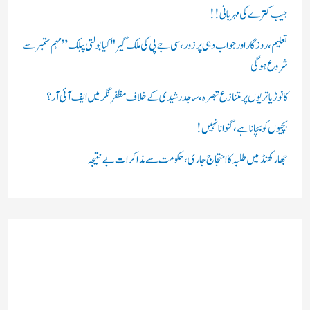
ں
جیب کترے کی مہربانی !!
:
تعلیم، روزگار اور جواب دہی پر زور، سی جے پی کی ملک گیر "کیا بولتی پبلک” مہم ستمبر سے
شروع ہوگی
کانوڑ یاتریوں پر متنازع تبصرہ، ساجد رشیدی کے خلاف مظفرنگر میں ایف آئی آر؟
بچیوں کو بچانا ہے، گنوانا نہیں!
جھارکھنڈ میں طلبہ کا احتجاج جاری، حکومت سے مذاکرات بے نتیجہ