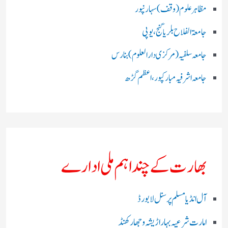
مظاہرعلوم (وقف)سہارنپور
جامعۃ الفلاح بلریاگنج،یوپی
جامعہ سلفیہ(مرکزی دارالعلوم )بنارس
جامعہ اشرفیہ مبارکپور،اعظم گڑھ
بھارت کے چند اہم ملی ادارے
آل انڈیا مسلم پرسنل لا بورڈ
امارت شرعیہ بہار اڑیشہ و جھارکھنڈ