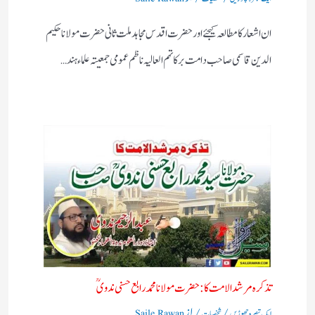
ان اشعار کا مطالعہ کیجئے اور حضرت اقدس مجاہد ملت ثانی حضرت مولانا حکیم
الدین قاسمی صاحب دامت برکاتہم العالیہ ناظم عمومی جمعیتہ علماء ہند…
تذکرہ مرشد الامت کا :حضرت مولانا محمد رابع حسنی ندویؒ
/
/ از
ایک تبصرہ چھوڑیں
شخصیات
Saile Rawan