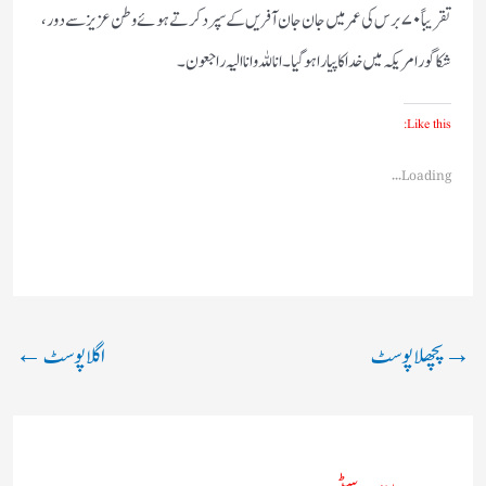
تقریباً ۷۰ برس کی عمر میں جان جان آفریں کے سپرد کرتے ہوئے وطن عزیز سے دور،
شکاگور امریکہ میں خدا کا پیارا ہوگیا۔ انا للہ وانا الیہ راجعون۔
Like this:
Loading...
→
پچھلا پوسٹ
اگلا پوسٹ
←