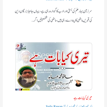
سرزمین بہارعلم کی بستی اورادب کا گہوارہ رہی ہے، یہاں جابجا بزرگان دین
کی قبریں ماضی کا پتہ دے رہی ہیں، ماضی کی شخصیتیں اگر…
تیری کیا بات ہے
/
/ از
ایک تبصرہ چھوڑیں
شخصیات
Saile Rawan