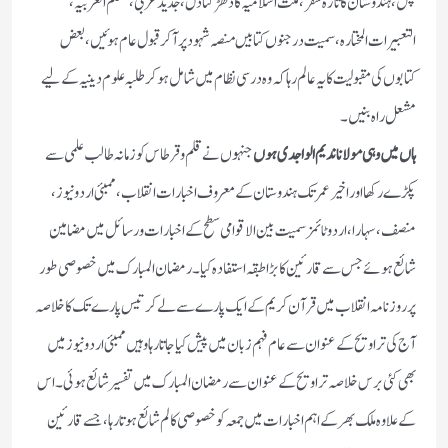
چل، ہندوستان کا تازہ سفر، ملت اسلامیہ کا دھڑکتا دل، جدید عربی، معلم العربیہ،
التعبیرات المختارہ، سمیت درجنوں کتابیں منصہ شہود پر آکر قبول عام ہوئیں، بعض
کتابوں کی مقبولیت کا یہ عالم رہا کہ وہ درسی نظام میں شامل ہوکر طلبہ علوم دینیہ کےلیے
مشعل راہ بنیں۔
ہاں میں وہی مولانا ندیم الواجدی ہوں
جنہوں نے قلم و قرطاس کو زمانہ طالب علمی سے
پکڑے رکھا اور اخیر عمر تک ہندوستان کے معروف اخبارات انقلاب،ممبئی اردو نیوز،
منصف، سہارا، اردو ٹائمز سمیت بین الاقوامی سطح کے اخبارات ورسائل میں مضامین
شائع ہوئے جس سے قارئین کا بڑا طبقہ استفادہ کیا۔ رمضان المبارک میں خصوصی طور
پر روزنامہ انقلاب میں قرآن کریم کے ایک پارے سے لے کر تیس پارے تک کا خلاصہ
آج کی تراویح کے عنوان سے عام فہم زبان میں پیش کیاجاتا رہا وہیں ممبئی اردو نیوز میں
بھی کئی برس خلاصہ تراویح کے عنوان سے رمضان المبارک میں تفسیر شائع ہوئی۔ اس
کے علاوہ ملک بھر کے اہم اخبارات میں جمعہ کو خصوصی کالم شائع ہوتا رہا، جسے قارئین