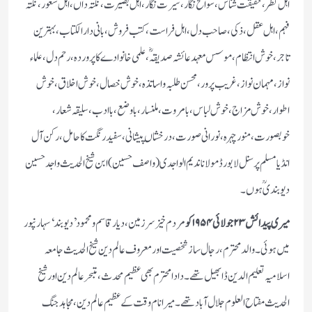
اہل نظر، حقیقت شناس، سوانح نگار، سیرت نگار، اہل بصیرت، نکتہ داں،اہل شعور، نکتہ
فہم، اہل عقل، ذکی، صاحب دل، اہل فراست، کتب فروش، بانی دارالکتاب، بہترین
تاجر، خوش انتظام، موسس معہد عائشہ صدیقہؓ،علمی خانوادے کا پروردہ، رحم دل، علماء
نواز، مہمان نواز، غریب پرور، محسن طلبہ واساتذہ، خوش خصال، خوش اخلاق،خوش
اطوار، خوش مزاج، خوش لباس، بامروت، ملنسار، باوضع، باادب، سلیقہ شعار،
خوبصورت، منور چہرہ، نورانی صورت، درخشاں پیشانی، سفید رنگت کا حامل، رکن آل
انڈیا مسلم پرسنل لا بورڈ مولانا ندیم الواجدی (واصف حسین) ابن شیخ الحدیث واجد حسین
دیوبندیؒ ہوں۔
میری پیدائش ۲۳ جولائی ۱۹۵۴ کو
مردم خیز سرزمین، دیار قاسم ومحمود ’دیوبند‘ سہارنپور
میں ہوئی۔ والد محترم ، رجال ساز شخصیت اور معروف عالم دین شیخ الحدیث جامعہ
اسلامیہ تعلیم الدین ڈابھیل تھے۔ دادا محترم بھی عظیم محدث، متبحر عالم دین اور شیخ
الحدیث مفتاح العلوم جلال آباد تھے۔ میرا نام وقت کے عظیم عالم دین، مجاہد جنگ