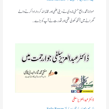
مولانا محمد رابع حسنی ندوی نے دینی علمی اور قائدانہ کردار ادا کرنے والے
گھرانے میں آنکھ کھولی تھی اور قدرت نے آپ کو بڑے…
ڈاکٹر عبد العزیزسلفی
/
/ از
ایک تبصرہ چھوڑیں
شخصیات
Saile Rawan