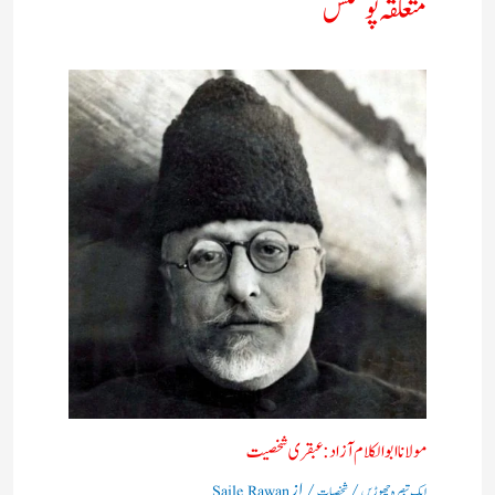
متعلقہ پوسٹس
مولانا ابوالکلام آزاد:عبقری شخصیت
/
/ از
ایک تبصرہ چھوڑیں
شخصیات
Saile Rawan