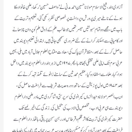
آزادی ہند، شیخ الاسلام مولانا حسین احمد مدنی نے ’واصف حسین‘ رکھا، علمی خانوادہ کا
ہونے کے ناطے میری پرورش وپرداخت پر خصوصی نظر رکھی گئی، تعلیم و تربیت کے
باب میں، مجھے وہ تمام سہولتیں میسر تھیں جو طالب علم کے ذوق علم کو پروان چڑھانے
اور کامیابی سے ہمکنار کرانے کے لئے ضروری سمجھی جاتی ہیں . ابتدائی تعلیم دیوبند میں
حاصل کرنے کے بعد، حفظ قرآن پاک کی سعادت مفتاح العلوم جلال آباد میں ملی، یہیں
عربی سوم تک اپنی علمی تشنگی بجھاتا رہا، پھر ۱۹۶۷ میں ازہر ہند دارالعلوم دیوبند میں داخل
ہوا، کبار علماء سے استفادہ کیا، عظیم محدثین کے سامنے زانوئے تلمذ تہہ کرنے کے
بعد ۱۹۷۴ میں اول پوزیشن کے ساتھ دورہ حدیث شریف سے فراغت حاصل کی،
ادیب العصر مولانا وحید الزماں کیرانوی کی سرپرستی و شاگردی میں مادر علمی دارالعلوم
دیوبند سے ہی عربی ادب، تخصص فی الادب کی تکمیل کی. زندگی کے اخیر لمحے تک
حضرت کیرانوی کی تربیت کا اثر قلم و قرطاس اور رہن سہن پر باقی رہا تھا. دارالعلوم سے
فراغت کے بعد حیدرآباد دکن کو مسکن بنایا اور مدرسہ عربیہ رحمانیہ میں تدریسی خدمات