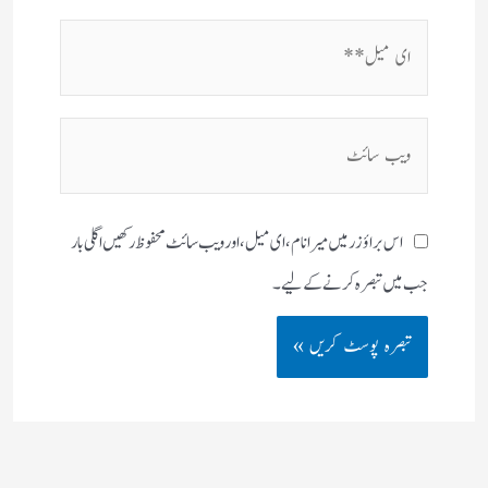
ای
میل**
ویب
سائٹ
اس براؤزر میں میرا نام، ای میل، اور ویب سائٹ محفوظ رکھیں اگلی بار
جب میں تبصرہ کرنے کےلیے۔