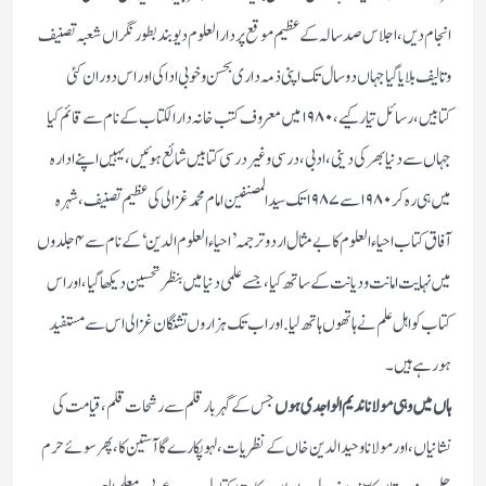
انجام دیں، اجلاس صد سالہ کے عظیم موقع پر دارالعلوم دیوبند بطور نگراں شعبہ تصنیف
وتالیف بلایاگیا جہاں دو سال تک اپنی ذمہ داری بحسن وخوبی ادا کی اور اس دوران کئی
کتابیں ، رسائل تیار کیے ، ۱۹۸۰ میں معروف کتب خانہ دارالکتاب کے نام سے قائم کیا
جہاں سے دنیا بھر کی دینی ، ادبی، درسی و غیر درسی کتابیں شائع ہوئیں، یہیں اپنے ادارہ
میں ہی رہ کر ۱۹۸۰ سے ۱۹۸۷ تک سید المصنفین امام محمد غزالی کی عظیم تصنیف ، شہرہ
آفاق کتاب احیاء العلوم کا بے مثال اردو ترجمہ ’احیاء العلوم الدین ‘کے نام سے ۴ جلدوں
میں نہایت امانت و دیانت کے ساتھ کیا ،جسے علمی دنیا میں بنظر تحسین دیکھا گیا، اور اس
کتاب کو اہل علم نے ہاتھوں ہاتھ لیا. اور اب تک ہزاروں تشنگان غزالی اس سے مستفید
ہورہے ہیں۔
ہاں میں وہی مولانا ندیم الواجدی ہوں
جس کے گہر بار قلم سے رشحات قلم ، قیامت کی
نشانیاں، اور مولانا وحیدالدین خاں کے نظریات، لہو پکارے گا آستین کا، پھر سوئے حرم