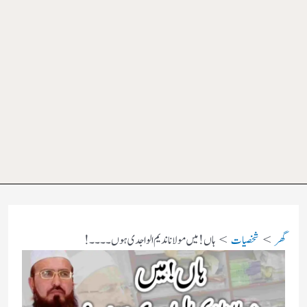
گھر
شخصیات
ہاں! میں مولانا ندیم الواجدی ہوں۔۔۔۔!