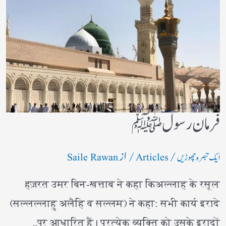
فرمان رسولﷺ
/
/ از
ایک تبصرہ چھوڑیں
Articles
Saile Rawan
हज़रत उमर बिन-खत्ताब ने कहा किअल्लाह के रसूल
(सल्लल्लाहु अलैहि व सल्लम) ने कहा: सभी कार्य इरादे
पर आधारित हैं। प्रत्येक व्यक्ति को उसके इरादों…