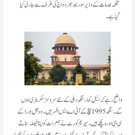
محکمہ خدمات کے وزیر سوربھ بھردواج کی طرف سے جاری کیا
گیا ہے۔
واضح رہے کہ انیل کمار سنگھ دہلی کے نئے سروسز سکریٹری ہوں
گے۔ سنگھ 1995 بیچ کے آئی اے ایس افسر ہیں۔ وہ جل بورڈ کے
سی ای او رہ چکے ہیں ۔ سپریم کورٹ نے جمعرات کو اپنا فیصلہ سناتے