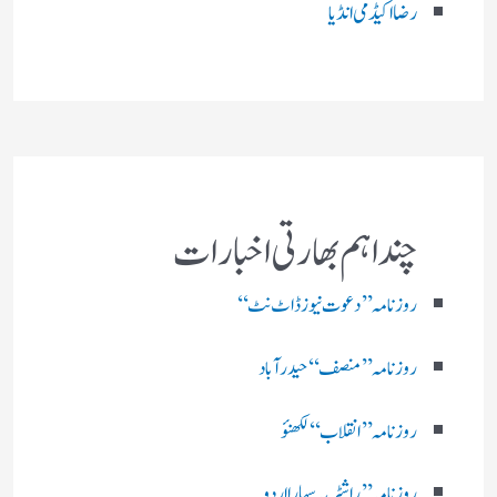
رضا اکیڈمی انڈیا
چند اہم بھارتی اخبارات
روز نامہ ’’ دعوت نیوز ڈاٹ نٹ‘‘
روزنامہ ’’ منصف‘‘ حیدر آباد
روزنامہ ’’ انقلاب‘‘ لکھنؤ
روز نامہ ’’راشٹریہ سہارا اردو