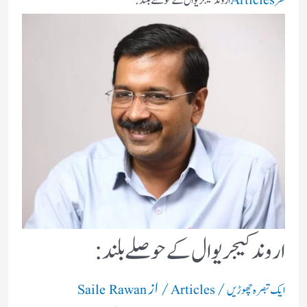
گھر
Articles
اروند کیجریوال کے حوصلے بلند:
اروند کیجریوال کے حوصلے بلند:
/
/ از
ایک تبصرہ چھوڑیں
Articles
Saile Rawan