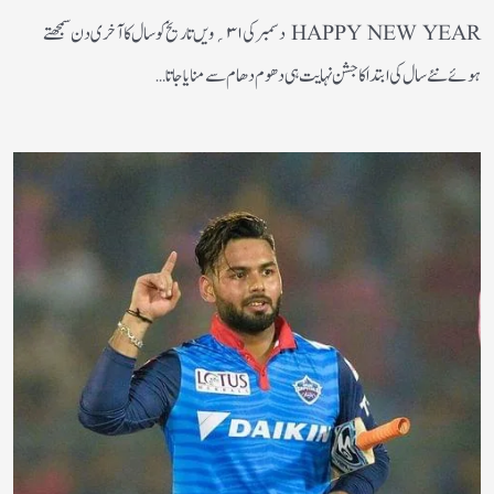
HAPPY NEW YEAR دسمبر کی۱ ۳؍ویں تاریخ کو سال کا آخری دن سمجھتے
ہوئے نئے سال کی ابتداکا جشن نہایت ہی دھوم دھام سے منایاجاتا…