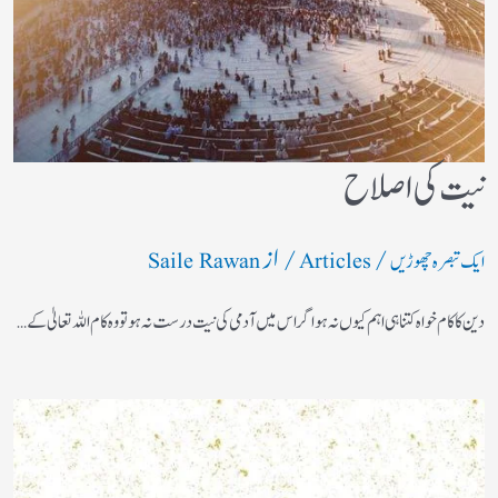
نیت کی اصلاح
/
/ از
ایک تبصرہ چھوڑیں
Articles
Saile Rawan
دین کا کام خواہ کتنا ہی اہم کیوں نہ ہو اگر اس میں آدمی کی نیت درست نہ ہو تو وہ کام اللہ تعالیٰ کے…