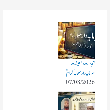
تجارت و معیشت
سرمایہ دار صحابۂ کرامؓ
07/08/2026