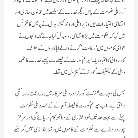
ہوئے کہا تھا کہ پبلک آرڈر، پولیس اور زمین جیسے موضوعات کو چھوڑ
کر دہلی حکومت کے پاس دیگر خدمات کے سلسلے میں قانون سازی اور
انتظامی اختیارات ہیں وزیر اعلی اروند کیجریوال نے پریس کانفرنس
میں کہا کہ حکومت میں بڑا انتظامی ردوبدل کیا جائے گا۔ انہوں نے
عوامی کاموں میں ‘رکاوٹ’ کرنے والے اہلکاروں کے خلاف
کارروائی کا انتباہ دیا۔ سپریم کورٹ کے فیصلے سے پہلے خدمات کا محکمہ
دہلی کے لیفٹیننٹ گورنر کے کنٹرول میں تھا۔
جس کی وجہ سے لفٹننٹ گورنر اور دہلی سرکار میں ہمہ وقت رسہ کشی
رہتی ہے۔ اب سپریم کورٹ کافیصلہ آجانے کے بعد دہلی حکومت
پہلے سے بہت حد تک خود مختاری کے ساتھ کام کرپائے گی اور مرکز
چور دروازے سے حکومت کے کاموں میں رخنہ اندازی نہیں کرسکے