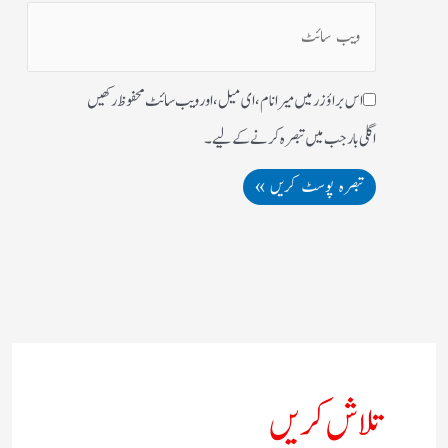
اس براؤزر میں میرا نام، ای میل، اور ویب سائٹ محفوظ رکھیں
اگلی بار جب میں تبصرہ کرنے کےلیے۔
تلاش کریں