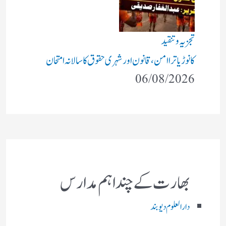
تجزیہ و تنقید
کانوڑ یاترا امن،قانون اور شہری حقوق کا سالانہ امتحان
06/08/2026
بھارت کے چند اہم مدارس
دارالعلوم دیوبند