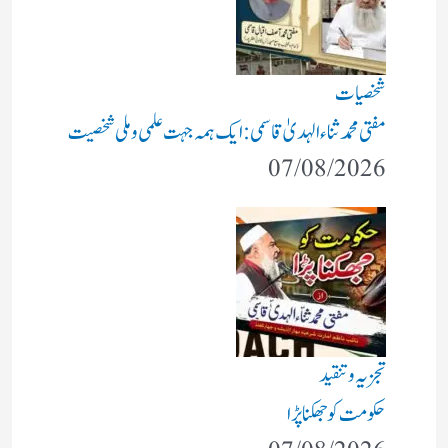
شخصیات
مفتی محمد ثناء الہدیٰ قاسمی: ایک ہمہ جہت علمی و ملی شخصیت
07/08/2026
تجزیہ و تنقید
حکومت کو جھکنا پڑا