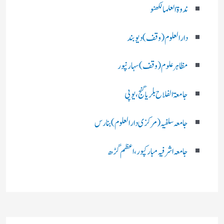
ندوۃالعلما لکھنو
دارالعلوم (وقف)دیوبند
مظاہرعلوم (وقف)سہارنپور
جامعۃ الفلاح بلریاگنج،یوپی
جامعہ سلفیہ(مرکزی دارالعلوم )بنارس
جامعہ اشرفیہ مبارکپور،اعظم گڑھ