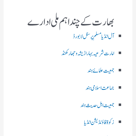
بھارت کے چند اہم ملی ادارے
آل انڈیا مسلم پرسنل لا بورڈ
امارت شرعیہ بہار اڑیشہ و جھارکھنڈ
جمعیت علمائے ہند
جماعت اسلامی ہند
جمعیت اہل حدیث ہند
زکوۃ فاؤنڈیشن انڈیا