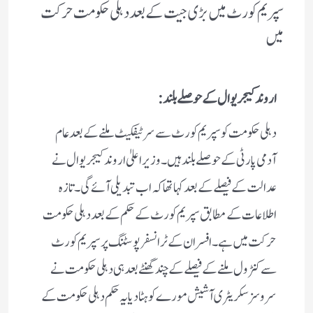
سپریم کورٹ میں بڑی جیت کے بعد دہلی حکومت حرکت
میں
اروند کیجریوال کے حوصلے بلند:
دہلی حکومت کو سپریم کورٹ سے سرٹیفکیٹ ملنے کے بعد عام
آدمی پارٹی کے حوصلے بلند ہیں۔ وزیر اعلیٰ اروند کیجریوال نے
عدالت کے فیصلے کے بعد کہا تھا کہ اب تبدیلی آئے گی۔ تازہ
اطلاعات کے مطابق
سپریم کورٹ کے حکم کے بعد دہلی حکومت
حرکت میں ہے۔ افسران کے ٹرانسفر پوسٹنگ پر سپریم کورٹ
سے کنٹرول ملنے کے فیصلے کے چند گھنٹے بعدہی دہلی حکومت نے
سروسز سکریٹری آشیش مورے کو ہٹا دیا یہ حکم
دہلی حکومت کے