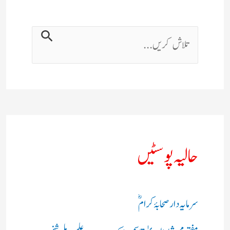
حالیہ پوسٹیں
سرمایہ دار صحابۂ کرامؓ