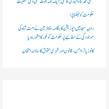
مفتی محمد ثناء الہدیٰ قاسمی: ایک ہمہ جہت علمی و ملی شخصیت
حکومت کو جھکنا پڑا
راجیہ سبھا میں اپوزیشن کا ہنگامہ، چیئرمین نے امت شاہ کی
موجودگی کے مطالبے پر حکومت کو غور کا مشورہ دیا
کانوڑ یاترا امن،قانون اور شہری حقوق کا سالانہ امتحان