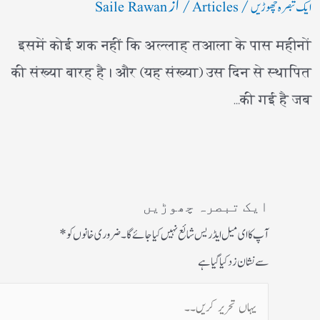
/
/ از
ایک تبصرہ چھوڑیں
Articles
Saile Rawan
इसमें कोई शक नहीं कि अल्लाह तआला के पास महीनों
की संख्या बारह है। और (यह संख्या) उस दिन से स्थापित
की गई है जब…
ایک تبصرہ چھوڑیں
آپ کا ای میل ایڈریس شائع نہیں کیا جائے گا۔
ضروری خانوں کو
*
سے نشان زد کیا گیا ہے