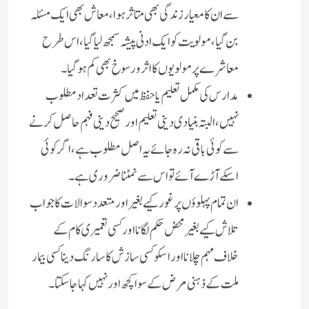
سے ان کا معیار زندگی بھی متاثر ہوا، معاش بھی ایک مسئلہ
بن گیا، مولویت کو ایک ادنی پیشہ سمجھ لیا گیا ، اس طرح
معاشرے پر مولویوں کا اثر و رسوخ بھی کم ہو گیا ۔
مدارس کی مکمل تعلیم یا حفظ میں کثرت تعداد مطلوب
نہیں، البتہ بنیادی دینی تعلیم اور صحیح دینی فہم حاصل کرنے
سے کوئی باقی نہ رہ جائے یہ اصل مطلوب ہے ، اگر کوئی
اسکے آڑے آئے تو اس سے نمٹنا ضروری ہے ۔
ان تمام پہلوؤں پر غور کیے بغیر اور متعدد سوالات کا جواب
تلاش کیے بغیر محض حکم لگانا اور کسی تعمیری کام کے
خلاف مہم چلانا اور اسکو کسی سازش کا سا رنگ دینا کسی بیمار
ملت کے ذہنی مرض کے سوا کچھ اور نہیں کہا جا سکتا ۔