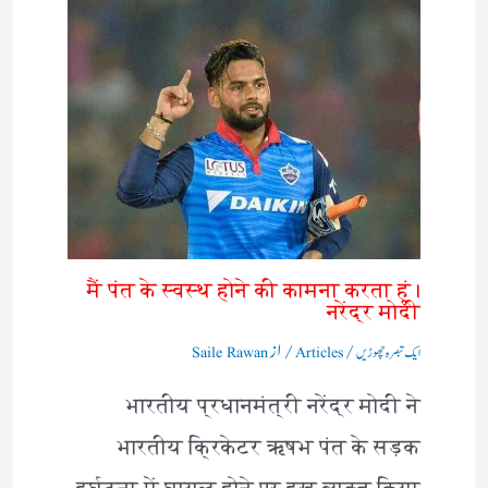
मैं पंत के स्वस्थ होने की कामना करता हूं।
नरेंद्र मोदी
/
/ از
ایک تبصرہ چھوڑیں
Articles
Saile Rawan
भारतीय प्रधानमंत्री नरेंद्र मोदी ने
भारतीय क्रिकेटर ऋषभ पंत के सड़क