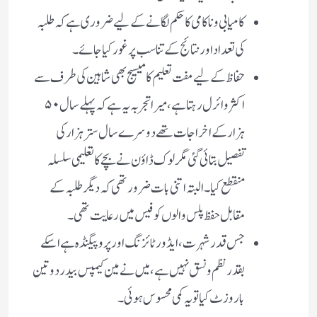
کامیابی و ناکامی کا حکم لگانے کے لیے ضروری ہے کہ طلبہ
کی تعداد اور نتائج کے تناسب پر غور کیا جائے ۔
حفاظ کے لیے مفت تعلیم کا میسیج بھی شاہین کی طرف سے
اکثر وائرل رہتا ہے، میرا تجربہ یہ ہے کہ پہلے سال ۵۰
ہزار کے اخراجات تھے دوسرے سال ستر ہزار کی
تفصیل بتائی گئی مگر لوک ڈاؤن نے بچے کا تعلیمی سلسلہ
منقطع کیا ۔ البتہ اتنی بات ضرور تھی کہ دیگر طلبہ کے
مقابل حفظ پلس والوں کو فیس میں رعایت تھی ۔
جس قدر شہرت ، ایڈور ٹائزنگ اور پروپیگنڈہ ہے اسکے
بقدر نظم و نسق نہیں ہے ، میں نے مین کیمپس بیدر دو تین
بار وزٹ کیا تو یہ کمی محسوس ہوئی ۔