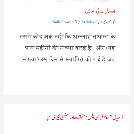
ماہ و سال اللہ کی نظر میں
/
/ از
ایک تبصرہ چھوڑیں
Articles
Saile Rawan
इसमें कोई शक नहीं कि अल्लाह तआला के
पास महीनों की संख्या बारह है। और (यह
संख्या) उस दिन से स्थापित की गई है जब…
1 خیال ”حفظ قرآن پلس: حقیقت اور سنسنی خیزی​“ پر