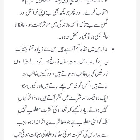
ہو تاکہ ثانویہ کے بعد بچہ اپنی پسند کے مطابق سٹریم کا
انتخاب کرے۔ اور پھر جو کچھ بھی بنے اپنی خواہش اور
لگن سے بنے تاکہ آئندہ زندگی میں موثر ثابت ہو، حافظ و
عالم بھی ہو تو مجبور محض نہ ہو ۔
مدارس میں حفاظ کم آ رہے ہیں اس سے زیادہ تشویشناک
یہ ہے کہ مدارس سے ہر سال فارغ ہونے والے ہزاروں
فارغین کہاں غائب ہو جاتے ہیں، اور کیوں غائب ہو
جاتے ہیں، کس گوفہ میں چلے جاتے ہیں اور کیوں ، جو
ایک دو فیصد معاشرے میں نظر آتے ہیں وہ موثر کیوں
نہیں ہوتے ، یاد رکھیے کہ تعداد کی کثرت مطلوب نہیں
بلکہ کوالٹی مطلوب ہے جو معاشرے پر اثر انداز ہو ، جب
سے مدارس کی کثرت ہوئی حفاظ و علماء کی بہتات ہوئی تب