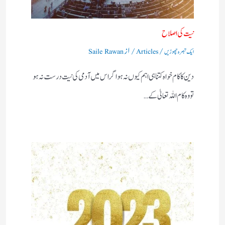
نیت کی اصلاح
/
/ از
ایک تبصرہ چھوڑیں
Articles
Saile Rawan
دین کا کام خواہ کتنا ہی اہم کیوں نہ ہو اگر اس میں آدمی کی نیت درست نہ ہو
تو وہ کام اللہ تعالیٰ کے…