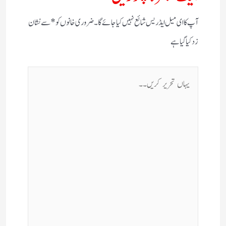
آپ کا ای میل ایڈریس شائع نہیں کیا جائے گا۔
ضروری خانوں کو
*
سے نشان
زد کیا گیا ہے
یہاں
تحریر
کریں۔۔