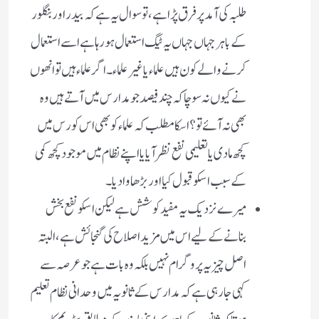
طلبہ کی آمد پر فرق پڑا ہے ، تو سوال یہ ہے کہ بیدر اور بنگلور
کے باہر جہاں جہاں یہ ٹیگ استعمال ہو رہا ہے اسے استعمال
کرنے والے کون ہیں علماء یا غیر علماء۔ اگر علماء ہیں تو انھوں
نے کیوں نہ سوچا کہ چند فیصد جو مدارس میں آتے ہیں وہ
بھی نہ آئے تو ؟ اسکا مطلب کہ علماء کو بھی اس کورس میں
کچھ مادی یا تعلیمی نفع نظر آیا یا اپنے نظام میں موجود کچھ کمی
کے سبب اسکو قبول کیا اور بڑھاوا دیا ۔
میرے نزدیک یہ مفید کوشش ہے لیکن اسکو نفع بخش
بنانے کے لیے اس میں مزید اصلاح کی گنجائش ہے، البتہ
اصل چیز یہ پروگرام نہیں بلکہ وہ بات ہے جو عرصہ سے
کہی جا رہی ہے کہ مدارس کے ثانویہ میں وحدانی نظام تعلیم