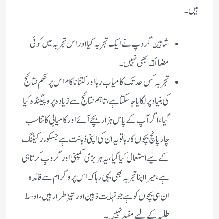
ہیں۔
شاہین گروپ نے ایک تجربہ کیا اور اس تجربہ میں کوئی
مضائقہ بھی نہیں۔
تجربہ کس حد تک کامیاب رہا اور کتنا ناکام اس پر حکم نتائج
کی بنیاد پر لگایا جا سکتا ہے، تاہم نتائج سے زیادہ پروپیگنڈہ کیا
گیا، اگر آپ کے پاس ہزار بچے آئے اور کامیابی کا تناسب
چار پانچ بچوں کا رہا تو یہ ان کی اپنی ذہانت ہے جسکو مارکیٹنگ
کے لیے استعمال کیا گیا، یہ ہر بڑی کمپنی اور گروپ کرتا ہی
ہے ، میرا اپنا تجربہ بھی یہی رہا کہ اس پروگرام سے فائدہ
ان ہی بچوں کو ہے جو نہایت ذہین اور تیز طرار ہیں، اوسط
طلبہ کے لیے مفید نہیں۔