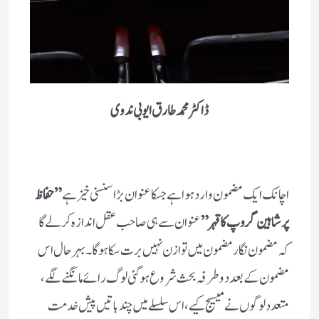
ڈاکٹر محمد طارق ایوبی ندوی
اچانک ایک مضمون وارد ہوا ہے جسکا عنوان بڑا سنسنی خیز ہے
” حفاظ
پر شاہین گروپ کا قہر”
عنوان سے ہی صاحب عقل اندازہ کر لے گا
کہ مضمون نگار مضمون میں توازن نہیں برت سکا ہو گا۔ بہرحال اس
مضمون کے بعد دو طرفہ بحث شروع ہو گئی لوگ رائے مانگنے لگے ،
متعدد لوگوں نے میسیج کیے، اس سلسلے میں چند باتیں پیش خدمت