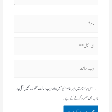
نام*
ای
میل**
ویب
سائٹ
اس براؤزر میں میرا نام، ای میل، اور ویب سائٹ محفوظ رکھیں اگلی بار
جب میں تبصرہ کرنے کےلیے۔