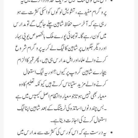
اس میں کوئی شک نہیں کہ ایک محدود دائرے میں یہ
پروگرام مفید ہے، تشویش لوگوں کو اسکی کثرت سے ہو
رہی ہے کہ آخر سب حفاظ شاہین چلے جائیں گے تو مدارس
میں کون رہے گا۔ تو بھائی پورے ملک بالخصوص یوپی بہار
اور دیگر جگہوں پر شاہین کا ٹیگ لے کر یہ پروگرام شروع
کرنے والے علماء اور اہل مدارس ہی ہیں، پھر قہر کا الزام
بیچارے شاہین گروپ پر کیوں؟ اور یہ ٹیگ استعمال
کرنے والے مزید ستیاناس کرتے ہیں کیونکہ تعلیم کا وہ
معیار بھی نہیں ہوتا جو معیار و انتظام اصل کیمپس میں ہے
۔ بس چند دنوں اساتذہ کی ٹریننگ کے بعد شاہین اپنا ٹیگ
استعمال کرنے کی اجازت دیتا ہے ۔
یہ درست ہے کہ اس کورس کی کثرت سے مدارس میں