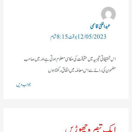
عبدالغنی قاسمی
12/05/2023 بوقت 8:15 شام
اس تحقیقاتی تجزیہ میں حقیقت کی عکاسی معلوم ہوتی ہے اور میں صاحب
مضمون کی رائے سے اس معاملہ میں اتفاق رکھتا ہوں
جواب دیں
ایک تبصرہ چھوڑیں