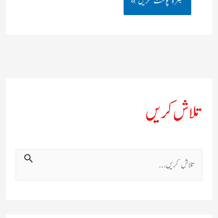
تلاش کریں
ت
ل
ا
ش