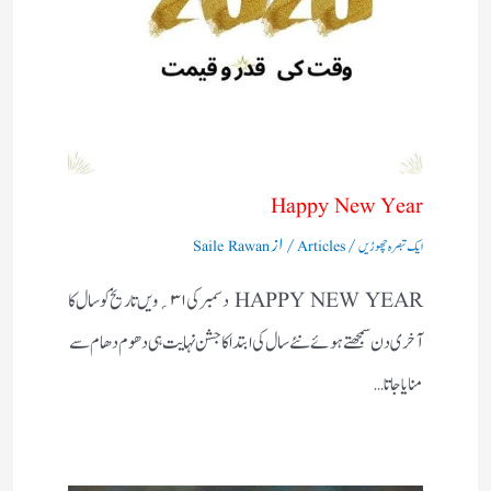
Happy New Year
/
/ از
ایک تبصرہ چھوڑیں
Articles
Saile Rawan
HAPPY NEW YEAR دسمبر کی۱ ۳؍ویں تاریخ کو سال کا
آخری دن سمجھتے ہوئے نئے سال کی ابتداکا جشن نہایت ہی دھوم دھام سے
منایاجاتا…