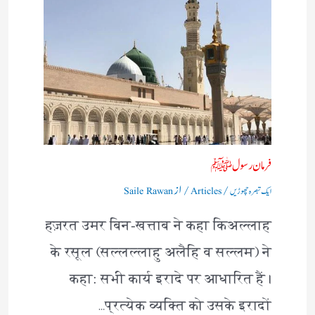
فرمان رسولﷺ
/
/ از
ایک تبصرہ چھوڑیں
Articles
Saile Rawan
हज़रत उमर बिन-खत्ताब ने कहा किअल्लाह
के रसूल (सल्लल्लाहु अलैहि व सल्लम) ने
कहा: सभी कार्य इरादे पर आधारित हैं।
प्रत्येक व्यक्ति को उसके इरादों…