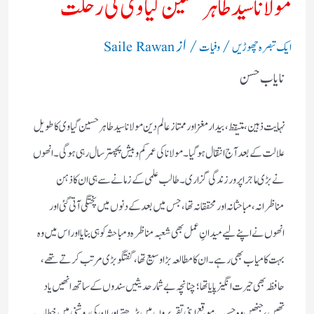
مولانا سید طاہر حسین گیاوی کی رحلت
/
/ از
ایک تبصرہ چھوڑیں
وفیات
Saile Rawan
نایاب حسن
نہایت ذہین،متیقظ ،بیدارمغز اور ممتاز عالم دین مولانا سید طاہر حسین گیاوی کا طویل
علالت کے بعد آج انتقال ہوگیا۔مولانا کی عمر کم و بیش پچہتر سال رہی ہوگی۔انھوں
نے بڑی ماجرا پرور زندگی گزاری۔طالب علمی کے زمانے سے ہی ان کا ذہن
مناظرانہ، مباحثانہ اور محققانہ تھا،جس میں بعد کے دنوں میں پختگی آتی گئی اور
انھوں نے اپنے لیے میدانِ عمل بھی شعبہ مناظرہ و مباحثہ کو ہی بنایا اور اس میں وہ
بہت کامیاب بھی رہے۔ان کا مطالعہ بڑا وسیع تھا، گفتگو بڑی مرتب کرتے تھے،
حافظہ بھی حیرت انگیز پایا تھا؛چنانچہ بے شمار حدیثیں سندوں کے ساتھ انھیں یاد
تھیں ،جنھیں وہ حسبِ موقع اپنی تقریروں میں پڑھتے اور ان کی روشنی میں خطاب