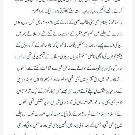
کرتے۔مجھے انھیں دو بار براہِ راست سننے کا اتفاق ہوا۔ایک دارالعلوم
بالاساتھ(سیتامڑھی) کی طالب علمی کے زمانے میں،۲۰۰۶ء میں جس سال وہ اس
ادارے کے جلسے میں خصوصی مقرر کے طورپر بلائے گئے تھے اور علاقے بھر میں
ان کی آمد سے پہلے اور بعد بڑا مسلکی ہنگامہ رہا؛کیوں کہ بالاساتھ کے گرد و پیش کے
بیشتر گاؤوں کی اچھی خاصی مسلم آبادیاں بریلوی مسلک کے متبعین کی تھی اور مولانا
طاہر گیاوی ردِ بریلویت کے حوالے سے خاص شہرت و شناخت رکھتے تھے،انھوں
نے بالاساتھ میں اپنی تقریر میں بھی انھی موضوعات کو چھیڑا جو اہل دیوبند و بریلی
کے درمیان مختلف فیہ چلے آتے ہیں۔ اسی جلسے میں جھارکھنڈ کے ایک شاعر جمشید
جوہر بھی پہلی بار مدعو تھے، تب ان کی آواز بڑی شیریں اور پرکشش تھی، انھوں
نے’السلام السلام ‘ سے شروع ہونے والی ایک بہت خوب صورت نعت اس جلسے
میں پڑھی تھی،جس کے بعد شمالی بہار میں انھیں بڑی شہرت حاصل ہوئی اور کئی