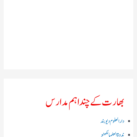
بھارت کے چند اہم مدارس
دارالعلوم دیوبند
ندوۃالعلما لکھنو