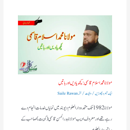
مولانا محمد اسلام قاسمی: کچھ یادیں اور باتیں​
/
/ از
ایک تبصرہ چھوڑیں
وفیات
Saile Rawan
مولانا 1982 تک متحدہ دارالعلوم دیوبند میں نمایاں خدمات انجام دے
رہے تھے اور معروف ادیب مولانا بدر الحسن قاسمی (کویت) صاحب کے
ساتھ دارالعلوم…