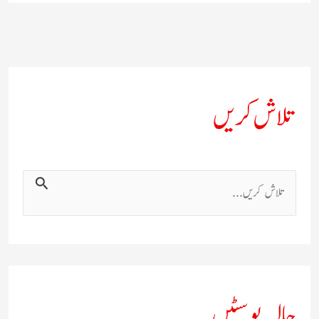
تلاش کریں
ت
ل
ا
ش
ک
حالیہ پوسٹیں