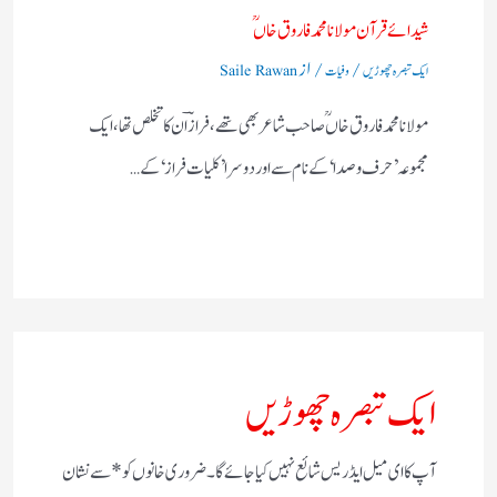
شیدائے قرآن مولانا محمد فاروق خاں ؒ
/
/ از
ایک تبصرہ چھوڑیں
وفیات
Saile Rawan
مولانا محمد فاروق خاں ؒ صاحب شاعر بھی تھے،فرازؔ ان کا تخلص تھا،ایک
مجموعہ ’حرف و صدا‘ کے نام سے اور دوسرا ’کلیات فراز‘ کے…
ایک تبصرہ چھوڑیں
آپ کا ای میل ایڈریس شائع نہیں کیا جائے گا۔
ضروری خانوں کو
*
سے نشان