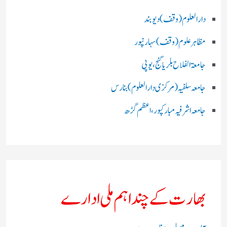
دارالعلوم (وقف)دیوبند
مظاہرعلوم (وقف)سہارنپور
جامعۃ الفلاح بلریاگنج،یوپی
جامعہ سلفیہ(مرکزی دارالعلوم )بنارس
جامعہ اشرفیہ مبارکپور،اعظم گڑھ
بھارت کے چند اہم ملی ادارے