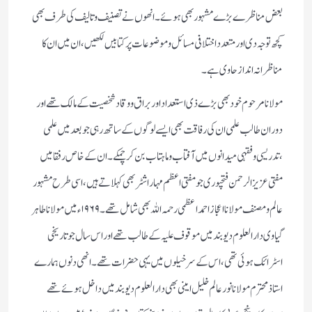
بعض مناظرے بڑے مشہور بھی ہوئے۔انھوں نے تصنیف و تالیف کی طرف بھی
کچھ توجہ دی اور متعدد اختلافی مسائل و موضوعات پر کتابیں لکھیں ، ان میں ان کا
مناظرانہ انداز حاوی ہے۔
مولانا مرحوم خود بھی بڑے ذی استعداد اور براق و وقاد شخصیت کے مالک تھے اور
دوران طالب علمی ان کی رفاقت بھی ایسے لوگوں کے ساتھ رہی جو بعد میں علمی
،تدریسی و فقہی میدانوں میں آفتاب و ماہتاب بن کر چمکے۔ان کے خاص رفقا میں
مفتی عزیز الرحمن فتحپوری جو مفتی اعظم مہاراشٹر بھی کہلاتے ہیں،اسی طرح مشہور
عالم و مصنف مولانا اعجاز احمد اعظمی رحمہ اللہ بھی شامل تھے۔۱۹۶۹ء میں مولانا طاہر
گیاوی دارالعلوم دیوبند میں موقوف علیہ کے طالب تھے اور اس سال جو تاریخی
اسٹرائک ہوئی تھی، اس کے سرخیلوں میں یہی حضرات تھے۔انھی دنوں ہمارے
استاذ محتر م مولانا نورعالم خلیل امینی بھی دارالعلوم دیوبند میں داخل ہوئے تھے