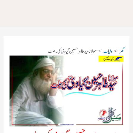
گھر
وفیات
مولانا سید طاہر حسین گیاوی کی رحلت