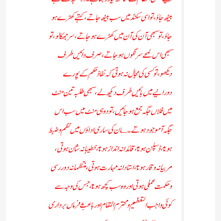
بیٹھ جاؤ ،تو اسی سکنڈ میں سب بیٹھ جاتے ، کہتے کھڑے ہو
جاؤ، تو سبھی آن کی آن میں کھڑے ہو جاتے ،سر جھکالو،تو
سبھی اس لمحے سرنگوں ہو جاتے ، صرف دائیں طرف
دیکھو، تو کسی کی مجال نہ ہوتی کہ نفاذ حکم کے پورے
دورانیے میں بائیں طرف دیکھ لے، سبھی طلبہ تین منٹ
میں فلاں جگہ جمع ہو جائیں، تو دو ہی منٹ میں سب اس
جگہ آ موجود ہوتے۔ ـان کی ساری اداؤں میں نظم و ضبط
ہوتا ، ڈسپلن ہوتا ، قائدانہ انداز ہوتا ، خطیبانہ شان ہوتی ،
مربیانہ وقار ہوتا ، استادانہ مہارت ہوتی ،منتظمانہ دوررسی
وحکمت عملی ہوتی اور وہ سب کچھ ہوتا، جس کی وجہ سے
کوئی واجب التعظيم ومحترم المقام اور باعثِ فرماں برداری