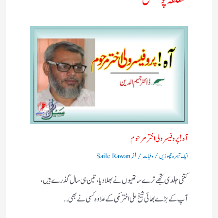
آه ! پروفیسر ولی اختر مرحوم
/
/ از
ایک تبصرہ چھوڑیں
وفیات
Saile Rawan
کتنی جلدی تجھے ترے ساتھیوں نے بھلادیا، تین ہی سال گذرے ہیں،
آپ کے بڑے بھائی شیخ علی اختر مکی کے علاوہ کسی نے بھی…