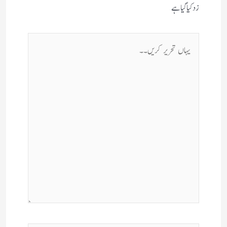
زد کیا گیا ہے
یہاں
تحریر
کریں۔۔