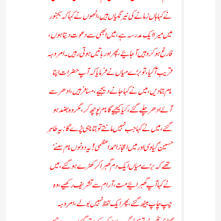
نے کہا ہاں زمانے کی نیرنگیاں ہیں، انھوں نے کہا کہ بجنور
میں میرا ایک مدرسہ ہے، میں ابھی سے دعوت دیتا ہوں ،
فارغ ہو کر وہیں آجائیے ، پھر اور باتیں ہوتی رہیں ۔ امروہہ
قریب آگیا، تو بڑے میاں نے فرمایا کہ آپ حضرات اپنا
نام بتادیں، میں نے کہا جانے دیجیے ، مسافر ہیں، ادھر سے
آئے ادھر چلے گئے، کیا کیجیے گا نام پوچھ کر، مگر وہ بضد ہو
گئے ، میں نے کہا جب نہیں مانتے تو بتا نا ہی پڑے گا: یہ طاہر
حسین گیاوی اور میں اعجاز احمد اعظمی ! یہ دونوں نام سننے
تھے کہ بڑے میاں ایک دم گھبرا کر کھڑے ہو گئے ، میں
نے کہا آپ گھبرائیے مت، آرام سے تشریف رکھیے ، وہ
چپ چاپ بیٹھ گئے، پھر ایک لفظ نہیں بولے،امروہہ