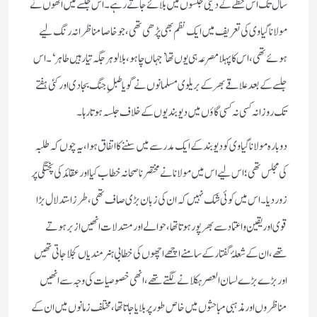
سال تک اس خطے کے دینی جلسوں میں بلائے جاتے رہے۔ اس جلسے میں انھوں نے
مولانا گیاوی کی تعریف میں ایک نظم بھی پڑھی تھی، جو خاصامناظرانہ رنگ لیے
ہوئے تھی،اس کا پہلا مصرعہ ہی یوں تھا’جہاں چاہو،بلالو ہر جگہ تیار ہیں طاہر‘۔اس
جلسے کے بعد علاقے بھر کے بریلوی مسلمانوں نے گویا طبلِ جنگ بجادی اور کئی ہفتے
تک روزانہ کسی نہ کسی گاؤں میں دیوبندیوں کے خلاف جلسہ ہوتا رہا۔
دوبارہ مولانا گیاوی کو دیوبند کے ایک مدرسے میں سننے کا اتفاق ہوا،یہ چوں کہ طلبہ
کی مجلس تھی؛اس لیے اس میں مولانا نے مختصر ناصحانہ خطاب کیا اور عقائد کی پختگی پر
زور دیا۔اس میں کوئی شک نہیں کہ ان کی زبان بڑی صاف تھی، طرز استدلال بڑا
قوی اور یقین و اعتماد سے بھرپور ہوتا تھا،حوالے اور مستدلات انھیں از بر ہوتے
تھے، ان کے شعلۂ گفتار کے سامنے اچھے اچھوں کی خطابی ہنرمندیاں کجلا جاتی تھیں
اور بڑے بڑے لسان العصر ہکلانے لگتے تھے، انھی خصوصیات کی وجہ سے انھیں
مناظروں اور مذہبی مباحثوں میں خاص طورپر بلایا جاتا تھا،مختلف زمانوں میں ان کے