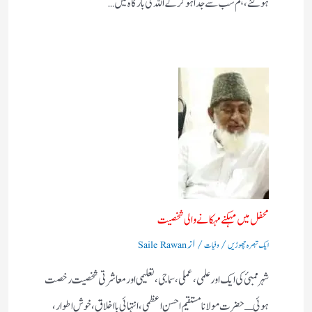
ہوگئے، ہم سب سے جدا ہو کر کے اللہ کی بارگاہ میں…
محفل میں مہکنے مہکانے والی شخصیت
/
/ از
ایک تبصرہ چھوڑیں
وفیات
Saile Rawan
شہر ممبئ کی ایک اور علمی، عملی، سماجی، تعلیمی اور معاشرتی شخصیت رخصت
ہوئی ـ حضرت مولانا مستقیم احسن اعظمی، انتہائی بااخلاق، خوش اطوار،