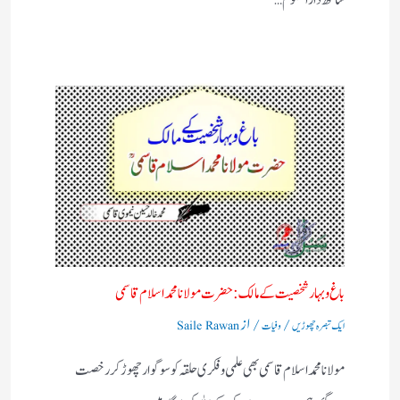
باغ وبہار شخصیت کے مالک :حضرت مولانا محمد اسلام قاسمی
/
/ از
ایک تبصرہ چھوڑیں
وفیات
Saile Rawan
مولانا محمد اسلام قاسمی بھی علمی وفکری حلقہ کو سوگوار چھوڑ کر رخصت