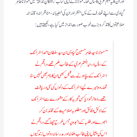
اوران کا یہ پنجم عربی کا سال تھا۔مولانا نے اپنی کتاب’رفتگانِ نارفتہ‘ میں مولانا طاہر
گیاوی سے اپنے تعارف کے پس منظر اور ان کی خطیبانہ، مناظرانہ و قائدانہ
صلاحیتوں کا تذکرہ بڑے خوب صورت انداز میں کیا ہے، لکھتے ہیں:
’’مولانا سید طاہر حسین گیاوی بن سید سلطان احمد اسٹرائک
کے سال درجہ ہفتم عربی کے طالب علم تھے،راقم نے
اسٹرائک کے بپا ہونے سے قبل کبھی ان کا نام بھی نہیں سنا
تھا۔ وہ میرے لیے اسٹرائک کے دنوں کی نئی دریافت
تھے۔ وہ از خود یا کسی تجربہ کار کے مشورے سے اسٹرائک
کے لائق وفائق اور مطلوبہ صلاحیت کے قائد بن کر
ابھرے اور طلبہ کے انبوہ پر جس طرح چھا گئے، راقم نے
اس کی مثال اپنی طالب علمانہ اور مدرسانہ دونوں زندگیوں