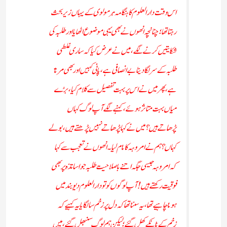
اس وقت دارالعلوم کا ہنگامہ ہر مولوی کے یہاں زیر بحث
رہتا تھا؛ چنانچہ انھوں نے بھی یہی موضوع اٹھایا اور طلبہ کی
شکایتیں کرنے لگے، میں نے عرض کیا کہ ساری غلطی
طلبہ کے سرلگا دینا بے انصافی ہے، پانی کہیں اور بھی مرتا
ہے، پھر میں نے اس پر بہت تفصیل سے کلام کیا، بڑے
میاں بہت متاثرہوئے، کہنے لگے آپ لوگ کہاں
پڑھاتے ہیں؟ میں نے کہا پڑھاتے نہیں پڑھتے ہیں، بولے
کہاں؟ ہم نے امروہہ کا نام لیا۔ انھوں نے تعجب سے کہا
کہ امروہہ جیسی جگہ اتنے باصلاحیت طلبہ جو اساتذہ پر بھی
فوقیت رکھتے ہیں! آپ لوگوں کو تو دار العلوم دیوبند میں
ہونا چاہیے تھا، یہ سننا تھا کہ دل پر زخم سالگا یا یہ کہیے کہ
زخم کے ٹانکے کھل گئے؛ لیکن ہم لوگ سنبھل گئے ، میں