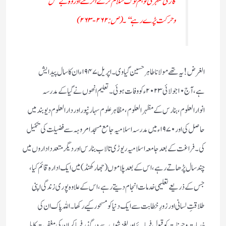
گاڑی ٹھہری تو ہم لوگ سلام کرکے اتر گئے اور وہ بے حس
و حرکت پڑے رہے‘‘۔
(ص:۲۶۲-۲۶۳)
الغرض ! یہ تھے مولانا طاہر حسین گیاوی۔ اپریل ۱۹۴۷ء ان کا سال پیدایش
ہے،آج ۱۰ جولائی ۲۰۲۳ء کو وفات ہوئی۔تعلیم انھوں نے گیا کے مدرسہ
انوارالعلوم،بنارس کے مظہر العلوم،مظاہر علوم سہارنپور اور دارالعلوم دیوبند میں
حاصل کی اور ۱۹۷۰ء میں مدرسہ اسلامیہ جامع مسجد امروہہ سے فضیلت کی تکمیل
کی۔فراغت کے بعد جامعہ اسلامیہ ریوڑی تالاب بنارس اور دیگر متعدد اداروں میں
چند سال پڑھاتے رہے،اس کے بعد پلاموں (جھارکھنڈ) میں ایک ادارہ قائم کیا،
جس کے ذریعے تعلیمی خدمات انجام دیتے رہے، اس کے علاوہ پوری زندگی اپنی
طلاقتِ لسانی اور زورِ خطابت سے ایک دنیا کو مسحور کیے رکھا۔ اللہ پاک ان کی
خدمات و حسنات کو قبول فرمائے اور لغزشوں سے درگذر فرما کر ان کی مغفرتِ کاملہ