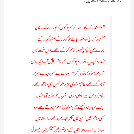
تاثرات کیا تھے،وہ لکھتے ہیں:
’’ دیوبند کے ہنگامے نے ہم لوگوں کو پورے ملک میں
مشہور کر دیا تھا، اللہ جانے لوگوں نے ہم لوگوں کے
بارے میں کیا کیا تصور قائم کر لیے تھے۔ اس سلسلے میں
ایک دلچسپ واقعہ ہم لوگوں کے ساتھ پیش آیا، ایک دن
میں اور مولوی طاہر کسی ضرورت سے امروہہ سے مراد
آباد گئے تھے، غالبًا مولوی عزیز الرحمن بھی ساتھ تھے ،
شام کو وہاں سے واپسی ہوئی ،مغرب کا وقت تھا، ایک
بڑے میاں جو دیکھنے میں مولوی معلوم ہوتے تھے، وہ
بھی ساتھ میں ٹرین میں تشریف فرما تھے، راستے میں
مدارس ، اساتذہ اور طلبہ کے موضوع پر گفتگو شروع ہوئی،