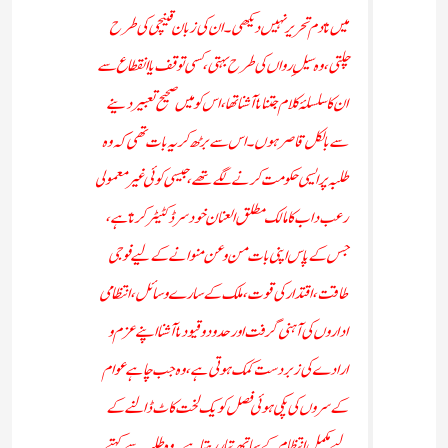
میں تادم تحریر نہیں دیکھی ۔ان کی زبان قینچی کی طرح
چلتی ، وہ سیلِ رواں کی طرح بہتی، کسی توقف یا انقطاع سے
ان کا سلسلۂ کلام جتنا نا آشنا تھا، اس کو میں صحیح تعبیر دینے
سے بالکل قاصر ہوں۔ اس سے بڑھ کر یہ بات تھی کہ وہ
طلبہ پرایسی حکومت کرنے لگے تھے، جیسی کوئی غیر معمولی
رعب داب کا مالک مطلق العنان خودسر ڈکٹیٹر کرتا ہے،
جس کے پاس اپنی بات من وعن منوانے کے لیے فوجی
طاقت، اقتدار کی قوت، ملک کے سارے وسائل، انتظامی
اداروں کی آہنی گرفت اور حدود و قیود نا آشنا اپنے عزم و
ارادے کی زبردست کمک ہوتی ہے، وہ جب چاہے عوام
کے سروں کی پکی ہوئی فصل کو یک لخت کاٹ ڈالنے کے
لیے مکمل انتظام کے ساتھ تیار رہتا ہے۔ وہ طلبہ سے کہتے