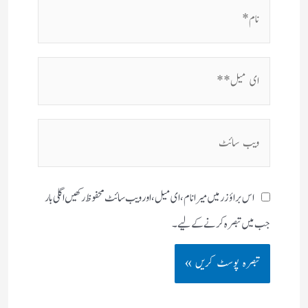
نام*
ای
میل**
ویب
سائٹ
اس براؤزر میں میرا نام، ای میل، اور ویب سائٹ محفوظ رکھیں اگلی بار
جب میں تبصرہ کرنے کےلیے۔