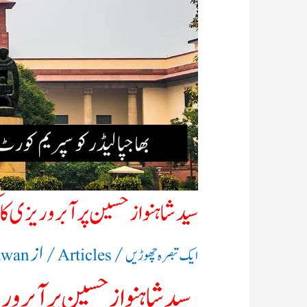
سید شاہنواز حسین پر آبروریزی کا
/
/ از
ایک تبصرہ چھوڑیں
Articles
awan
سید شاہنواز حسین پر آبرور