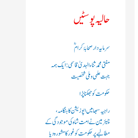
ک
حالیہ پوسٹیں
ر
ی
سرمایہ دار صحابۂ کرامؓ
ں
مفتی محمد ثناء الہدیٰ قاسمی: ایک ہمہ
:
جہت علمی و ملی شخصیت
حکومت کو جھکنا پڑا
راجیہ سبھا میں اپوزیشن کا ہنگامہ،
چیئرمین نے امت شاہ کی موجودگی کے
مطالبے پر حکومت کو غور کا مشورہ دیا