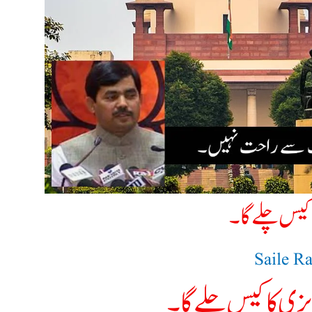
 کیس چلے گا۔​
Saile R
یزی کا کیس چلے گا۔