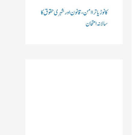
کانوڑ یاترا امن،قانون اور شہری حقوق کا
سالانہ امتحان