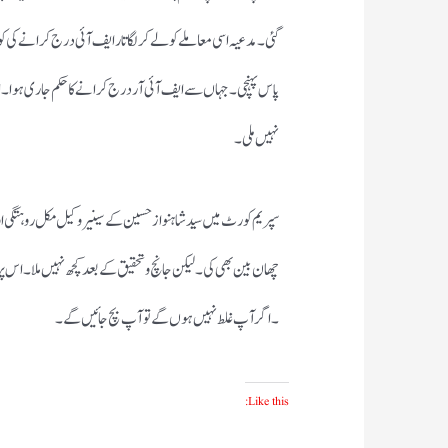
پاس پہنچی ۔جہاں سے ایف آئی آر درج کرانے کا حکم جاری ہوا
نہیں ملی ۔
سپریم کورٹ میں سید شاہنواز حسین کے سینیر وکیل مکل روہتگی ا
چھان بین بھی کی۔ لیکن جانچ وتحقیق کے بعد کچھ نہیں ملا۔ اس
۔ اگر آپ غلط نہیں ہوں گے تو آپ بچ جائیں گے۔
Like this: