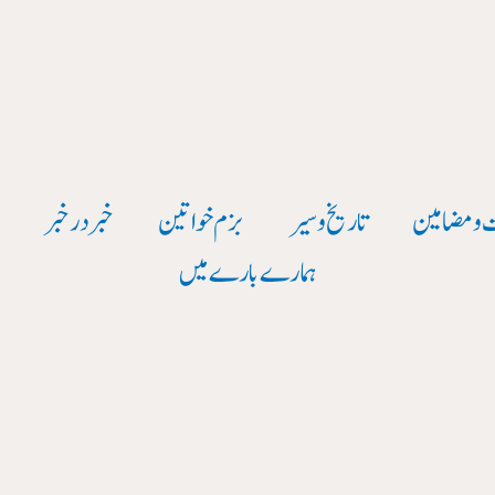
 و مضامین
تاریخ وسیر
بزم خواتین
خبر در خبر
و
ہمارے بارے میں