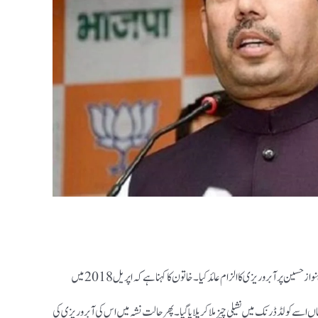
یہ معاملہ 2018 کا ہے۔ جب ایک خاتون نے بھاجپا لیڈر سید شاہنواز حسین پر آبرو ریزی کا الزام عائد کیا۔ خاتون کا کہنا ہے کہ اپریل 2018 میں
ں اسے کولڈ ڈرنک میں نشیلی چیز ملا کر پلایا گیا۔ پھر حالت نشہ میں اس کی آبرو ریزی کی