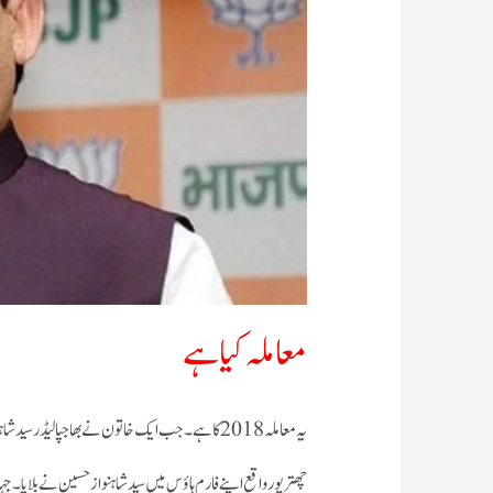
معاملہ کیا ہے
چھترپور واقع اپنے فارم ہاؤس میں سید شاہنواز حسین نے بلایا۔ جہا