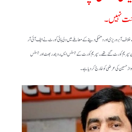
احت نہیں۔
 خلاف آبرو ریزی اور دھمکی دینے کے معاملے میں دلی ہائی کورٹ نے ایف آئی آر
سین سپریم کورٹ گئے تھے۔ سپریم کورٹ کے جسٹس ایس رویندر بھٹ اور جسٹس
اہنواز حسین کی عرضی کو خارج کردیا ہے۔