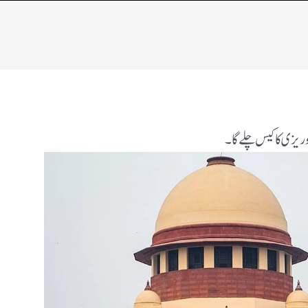
وریزی کا کیس چلے گا۔​