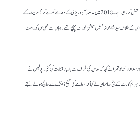
گئی۔ مدعیہ اسی معاملے کو لے کر لگاتار ایف آئی درج کرانے کی کوشش کررہی ہے۔2018 میں مدعیہ آبروریزی کے معاملے کو لے کر مجسٹریٹ کے
۔ اس کے خلاف سید شاہنواز حسین سیشن کورٹ پہنچے تھے۔ وہاں سے بھی ان کو راحت
ور سدھارتھ لوتھرا نے کہا کہ مدعیہ کی طرف سے بار بار شکایت کی گئی۔ پولیس نے
 پر سپریم کورٹ کے جج صاحبان نےکہا کہ معاملے کی صحیح ڈھنگ سے جانچ ہونے دیجئے