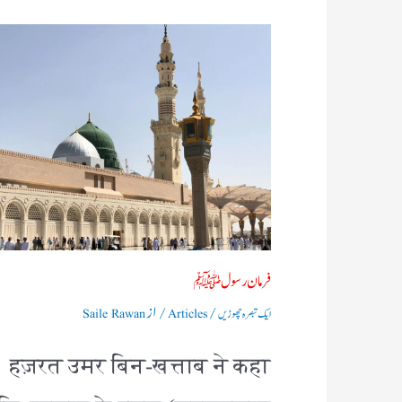
فرمان رسولﷺ
/
/ از
ایک تبصرہ چھوڑیں
Articles
Saile Rawan
हज़रत उमर बिन-खत्ताब ने कहा