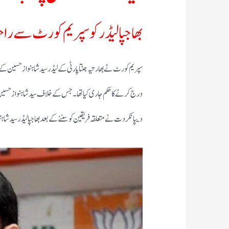
بھاجپا لیڈرکو سپریم کورٹ سے ر
سپریم کورٹ نے بھارتیہ جنتا پارٹی کے لیڈر سید شاہنواز حسین کے
درج کرنے کا حکم جاری کیا تھا۔ جس کے خلاف سید شاہنواز ح
دیپانکر دت نے متعلقہ فریقین کو سننے کے بعد بھاجپا لیڈر سید ش