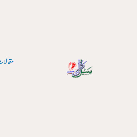
پوسٹ
واد
نیویگیشن
ر
ائیں۔
مقالات