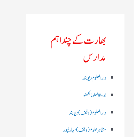
بھارت کے چند اہم
مدارس
دارالعلوم دیوبند
ندوۃالعلما لکھنو
دارالعلوم (وقف)دیوبند
مظاہرعلوم (وقف)سہارنپور