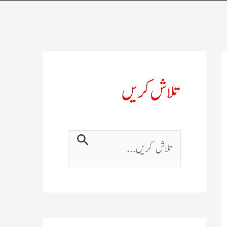
تلاش کریں
ت
ل
ا
ش