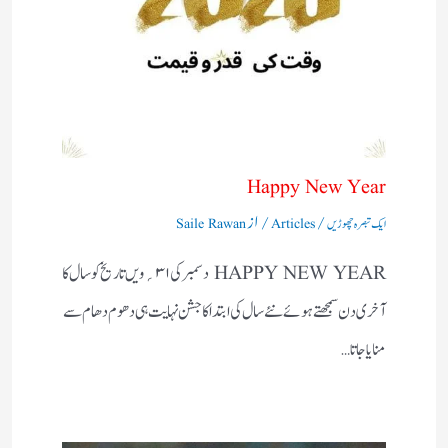
Happy New Year
/
/ از
ایک تبصرہ چھوڑیں
Articles
Saile Rawan
HAPPY NEW YEAR دسمبر کی۱ ۳؍ویں تاریخ کو سال کا
آخری دن سمجھتے ہوئے نئے سال کی ابتداکا جشن نہایت ہی دھوم دھام سے
منایاجاتا…