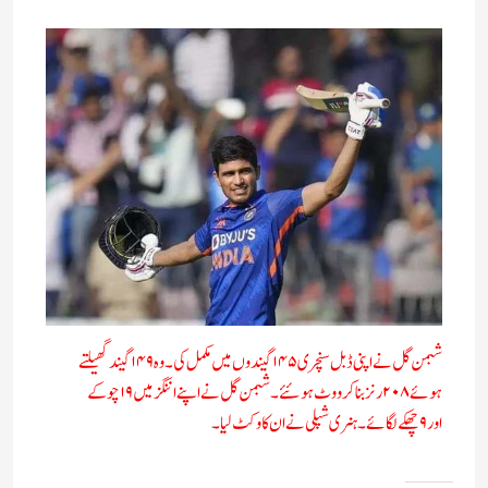
شبمن گل نے اپنی ڈبل سنچری ۱۴۵ گیندوں میں مکمل کی۔ وہ ۱۴۹ گیند گھیلتے
ہوئے ۲۰۸ رنز بنا کر ووٹ ہوئئے۔ شبمن گل نے اپنے اننگز میں ۱۹چوکے
اور ۹چھکے لگائے۔ ہنری شپلی نے ان کا وکٹ لیا۔