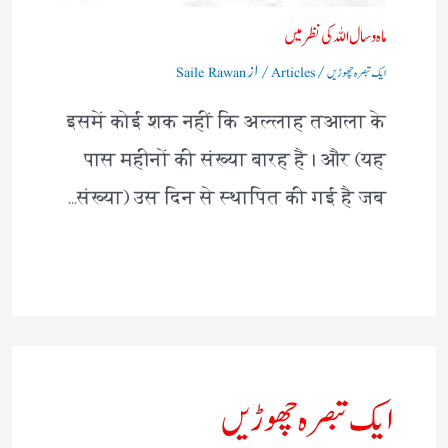
ماہ و سال اللہ کی نظر میں
/
/ از
ایک تبصرہ چھوڑیں
Articles
Saile Rawan
इसमें कोई शक नहीं कि अल्लाह तआला के
पास महीनों की संख्या बारह है। और (यह
संख्या) उस दिन से स्थापित की गई है जब…
ایک تبصرہ چھوڑیں