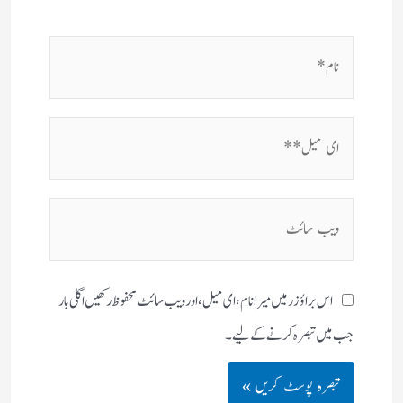
نام*
ای
میل**
ویب
سائٹ
اس براؤزر میں میرا نام، ای میل، اور ویب سائٹ محفوظ رکھیں اگلی بار
جب میں تبصرہ کرنے کےلیے۔