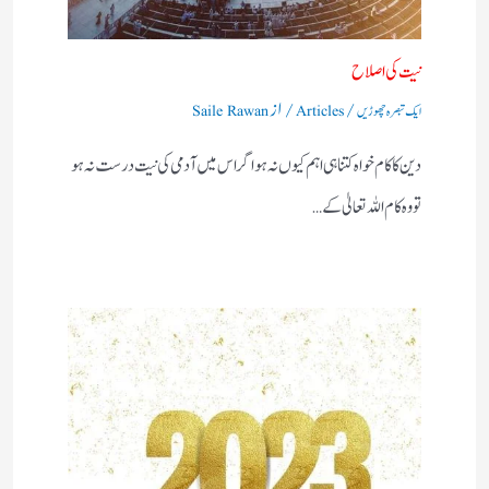
نیت کی اصلاح
/
/ از
ایک تبصرہ چھوڑیں
Articles
Saile Rawan
دین کا کام خواہ کتنا ہی اہم کیوں نہ ہو اگر اس میں آدمی کی نیت درست نہ ہو
تو وہ کام اللہ تعالیٰ کے…