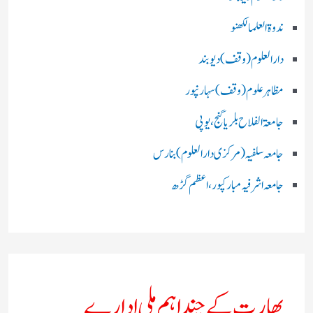
ندوۃالعلما لکھنو
دارالعلوم (وقف)دیوبند
مظاہرعلوم (وقف)سہارنپور
جامعۃ الفلاح بلریاگنج،یوپی
جامعہ سلفیہ(مرکزی دارالعلوم )بنارس
جامعہ اشرفیہ مبارکپور،اعظم گڑھ
بھارت کے چند اہم ملی ادارے