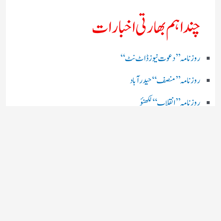
چند اہم بھارتی اخبارات
روز نامہ ’’ دعوت نیوز ڈاٹ نٹ‘‘
روزنامہ ’’ منصف‘‘ حیدر آباد
روزنامہ ’’ انقلاب‘‘ لکھنؤ
روز نامہ ’’راشٹریہ سہارا اردو
روزنامہ ’’اخبارمشرق‘‘ کولکاتا
روزنامہ ’’اعتماد‘‘ حیدرآباد
اردو نیوز ’’بی بی سی‘‘