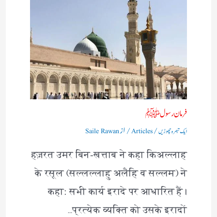
فرمان رسولﷺ
/
/ از
ایک تبصرہ چھوڑیں
Articles
Saile Rawan
हज़रत उमर बिन-खत्ताब ने कहा किअल्लाह
के रसूल (सल्लल्लाहु अलैहि व सल्लम) ने
कहा: सभी कार्य इरादे पर आधारित हैं।
प्रत्येक व्यक्ति को उसके इरादों…