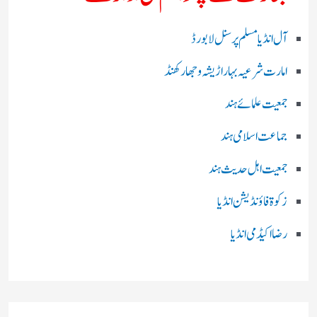
آل انڈیا مسلم پرسنل لا بورڈ
امارت شرعیہ بہار اڑیشہ و جھارکھنڈ
جمعیت علمائے ہند
جماعت اسلامی ہند
جمعیت اہل حدیث ہند
زکوۃ فاؤنڈیشن انڈیا
رضا اکیڈمی انڈیا