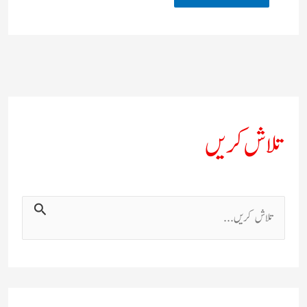
تلاش کریں
ت
ل
ا
ش