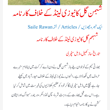
شبمن گل کا نیوزی لینڈ کے خلاف کارنامہ​
/
/ از
ایک تبصرہ چھوڑیں
Articles
Saile Rawan
شبھم گل کا نیوزی لینڈ کے خلاف کارنامہ
تاریخ ساز کھیل، ڈبل سنچری
بھارتی ٹیم کے نوجوان بلے باز شبمن گل نے ون ڈے کرکٹ میں اپنا نام سنہرے
حروف میں لکھ ڈالا ہے۔ انہوں نے نیوزی لینڈ کےخلاف حیدرآباد میں کھیلے
جارہے میچ میں ڈبل سنچری لگا کر خود کو عظیم کھلاڑیوں کی فہرست میں شامل کرلیا
ہے۔ اس سے قبل بھارت کے روہت شرما، سچن ٹنڈولکر، وریندر سہواگ اور ایشان
کشن نے یہ کارنامہ انجام دیا ہے۔