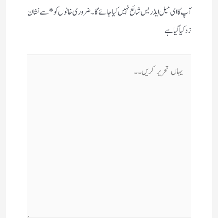
آپ کا ای میل ایڈریس شائع نہیں کیا جائے گا۔
ضروری خانوں کو
*
سے نشان
زد کیا گیا ہے
یہاں
تحریر
کریں۔۔