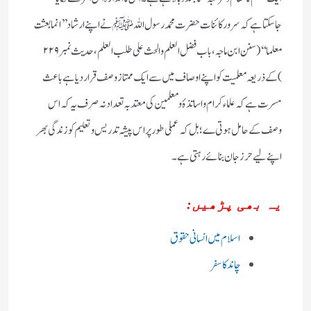
جاسکتاہے کہ سرور کائنات حضرت محمد رسول اللہ ﷺ نے اپنے ارشاد ’’انما بعثت
معلما‘‘ (سنن ابن ماجہ ،باب فضل العلم والحث علی طلب العلم ،حدیث نمبر۲۲۹
)کے ذریعہ معلمیت کو اپنے اوصاف میں سے ایک ممتازوصف قرار دیا ہے باعث
مسرت ہے کہ علماء کرام و اساتذۂ و معلمین کی معتد بہ تعداد نہ صرف یہ کہ اس
وصف کے حامل ہوتی ے؛ بل کہ عملی طور پر اس پیشہ تدریس وتعلیم کو زندگی بھر
اپنے لیے حرز جان بنائے رہتی ہے۔
یہ بھی پڑھیں:
اسلام میں انسانی حقوق
چاند کا سفر