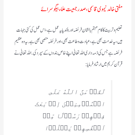
مفتی خالد نیموی قاسمی،
صدر جمعیت علماء بیگوسرائے
تعلیم و تربیت کا کام مہتم بالشان فریضہ اور بلند پایہ عمل ہے،اس عمل کی کئی جہات
ہیں، یہ خدمت بھی ہے، عبادت وطاعت بھی،اور فریضہ منصبی بھی ہے . یہ وہ عظیم
فریضہ ہے جس کی ذمہ داری اللہ تعالیٰ اپنے خاص بندوں کے سپرد کی . اللہ تعالیٰ نے
قرآن کریم میں ارشاد فرمایا :
لَقَدۡ مَنَّ اللّٰهُ عَلَى
الۡمُؤۡمِنِيۡنَ اِذۡ بَعَثَ
فِيۡهِمۡ رَسُوۡلًا مِّنۡ
اَنۡفُسِهِمۡ يَتۡلُوۡا