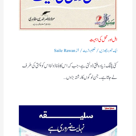
اہل اورمحل کی اہمیت
/
/ از
ایک تبصرہ چھوڑیں
تعلیم و تربیت
Saile Rawan
کٹی پتنگ زیادہ ہلتی ڈولتی ہے ، جب کہ اس کا ہلنا ڈولنا اس کو پستی کی طرف
لے جاتا ہے۔جن لوگوں کا رشتہ بڑوں…