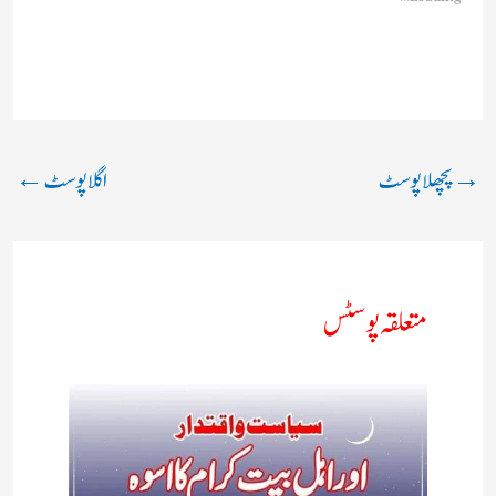
→
پچھلا پوسٹ
اگلا پوسٹ
←
متعلقہ پوسٹس