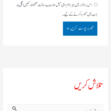
اس براؤزر میں میرا نام، ای میل، اور ویب سائٹ محفوظ رکھیں اگلی بار
جب میں تبصرہ کرنے کےلیے۔
تلاش کریں
ت