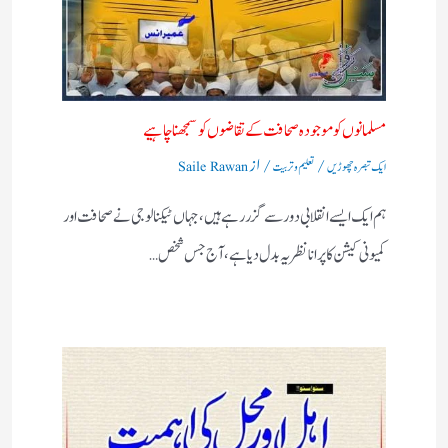
مسلمانوں کو موجودہ صحافت کے تقاضوں کو سمجھنا چاہیے
/
/ از
ایک تبصرہ چھوڑیں
تعلیم و تربیت
Saile Rawan
ہم ایک ایسے انقلابی دور سے گزر رہے ہیں، جہاں ٹیکنالوجی نے صحافت اور
کمیونی کیشن کا پرانا نظریہ بدل دیا ہے، آج جس شخص…