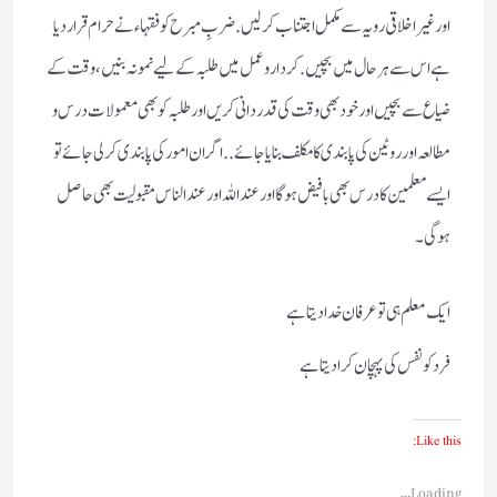
اور غیر اخلاقی رویہ سے مکمل اجتناب کرلیں. ضربِ مبرح کو فقہاء نے حرام قرار دیا
ہے اس سے ہر حال میں بچیں. کردار وعمل میں طلبہ کے لیے نمونہ بنیں، وقت کے
ضیاع سے بچیں اور خود بھی وقت کی قدر دانی کریں اور طلبہ کو بھی معمولات درس و
مطالعہ اور روٹین کی پابندی کا مکلف بنایا جائے.. اگر ان امور کی پابندی کرلی جائے تو
ایسے معلمین کا درس بھی بافیض ہو گا اور عند اللہ اور عندالناس مقبولیت بھی حاصل
ہو گی۔
ایک معلم ہی تو عرفان خدا دیتا ہے
فرد کو نفس کی پہچان کرادیتا ہے
Like this:
Loading...