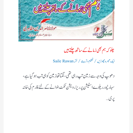
چلو کہ ہم بھی زمانے کے ساتھ چلتے ہیں
/
/ از
ایک تبصرہ چھوڑیں
تعلیم و تربیت
Saile Rawan
دھوپ کی وجہ سے زمین تپ رہی تھی، لگتا تھازمین کوہی تب ہوگیا ہے،
سہارنپورریلوے اسٹیشن پرریزرویشن ٹکٹ بنوانے کے لئے فارم کی خانہ
پری…