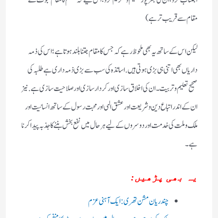
مقام سے قریب ترہے)
لیکن اس کے ساتھ یہ بھی ملحوظ رہے کہ جس کا مقام جتنا بلند ہوتا ہے؛ اس کی ذمہ
داریاں بھی اتنی ہی بڑی ہوتی ہیں. اساتذہ کی سب سے بڑی ذمہ داری ہے طلبہ کی
صحیح تعلیم وتربیت ۔ان کی اخلاق سازی اور کردار سازی اور صلاحیت سازی ہے.نیز
ان کے اندر اتباع دین و شریعت اور عشق الہی اور محبت رسول کے ساتھ انسانیت اور
ملک وملت کی خدمت اور دوسروں کے لیے ہر حال میں نفع بخش بننے کا جذبہ پیدا کرنا
ہے۔
یہ بھی پڑھیں:
چندریان مشن تھری: ایک آہنی عزم