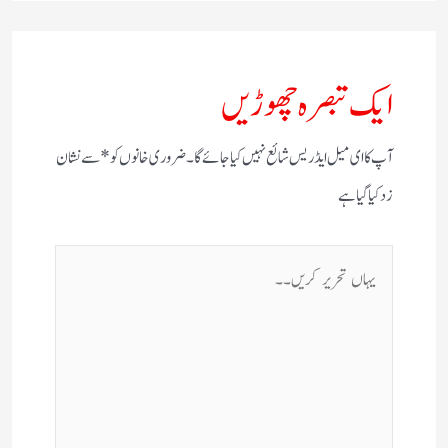
ایک تبصرہ چھوڑیں
آپ کا ای میل ایڈریس شائع نہیں کیا جائے گا۔
ضروری خانوں کو
*
سے نشان
زد کیا گیا ہے
یہاں
تحریر
کریں۔۔