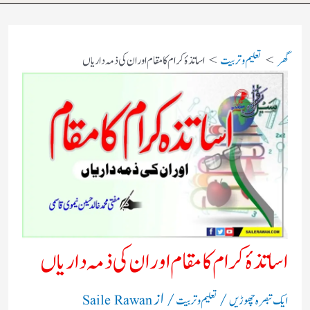
گھر
تعلیم و تربیت
اساتذۂ کرام کا مقام اور ان کی ذمہ داریاں
اساتذۂ کرام کا مقام اور ان کی ذمہ داریاں
/
/ از
ایک تبصرہ چھوڑیں
تعلیم و تربیت
Saile Rawan