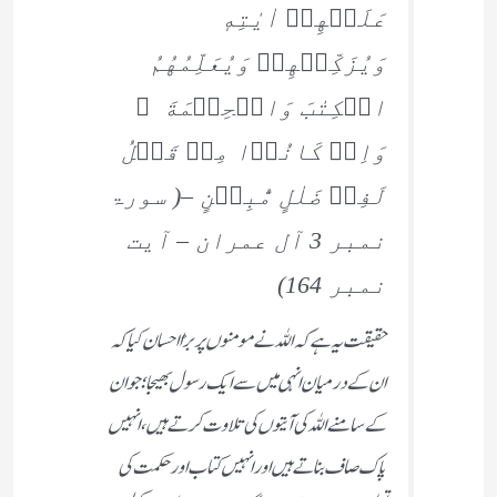
عَلَيۡهِمۡ اٰيٰتِهٖ
وَيُزَكِّيۡهِمۡ وَيُعَلِّمُهُمُ
الۡكِتٰبَ وَالۡحِكۡمَةَ ۚ
وَاِنۡ كَانُوۡا مِنۡ قَبۡلُ
لَفِىۡ ضَلٰلٍ مُّبِيۡنٍ –( سورۃ
نمبر 3 آل عمران – آیت
نمبر 164)
حقیقت یہ ہے کہ اللہ نے مومنوں پر بڑا احسان کیا کہ
ان کے درمیان انہی میں سے ایک رسول بھیجا؛ جو ان
کے سامنے اللہ کی آیتوں کی تلاوت کرتے ہیں ، انہیں
پاک صاف بناتے ہیں اور انہیں کتاب اور حکمت کی