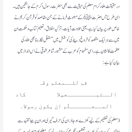
در حقیقت علماء کرام معلم کی حیثیت سے بھی حضرت رسول اکرم کے جانشین ہیں ۔
اسی طرح آںحضرتﷺکے مبعوث فرمانے کے جن مقاصد کو قرآ ن کریم نے
خاص طور پر بیان کیا ہے، یعنی تلاوت آیات ،تزکیہ اخلاق، تعلیم کتاب وحکمت ا ن
میں سے ہر ایک مقصد کو فروغ دینے کی کوشش میں مستقل لگارہنا بھی علماء کی
عظمت کانشان ہے ۔اسی مفہوم کو عر ب کے مشہور شاعر شوقی نے اس انداز میں
بیان کیاہے :
قم للــمعلم وفّہ
الــتبــــــــجیلا کاد
المــعــــــلّم ان یکون رسولا۔
(معلم کی تعظیم کے لیے کھڑے ہوجاؤ. ان کی حرف گیری اوران پر بیجا تنقید سے
اجتناب کرو، ان کی بھرپور تعظیم وتکریم کرو؛ اس لیے کہ معلم کا مقام نبوت کے