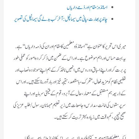
اساتذہ: مقام اور ذمے داریاں
چاند پر بھارت ، پانی میں سیمانچل: آخر کب بدلے گی سیمانچل کی تصویر
میری اس تحریر کاعنوان ہے ’’اساتذۂ و معلمین کا مقام اور ان کی ذمہ داریاں ‘‘ ہے.
یہ بہت حساس اور اہم موضوع ہے ۔اوراس کے ضمن میں ذکر کردہ امور کو عملی طور
پر برت کر اوراپنے اسباق ودروس میں انھیں نافذکر کے ہم اپنے موجودہ نصاب اور
تعلیمی نظام کو مزید فعال ،متحرک ، بامقصد، نتیجہ خیز اور بارآوربنا سکتے ہیں۔اور اس
کے ذریعہ ہم مستقبل کے معمار ، حال کے آبرو،قوم کے قیمتی سرمایہ اور اپنے
سرپرستوں کی امانت، مدارس و جامعات میں زیر تعلیم مہمانان رسول/ طلبہ عزیز کی
صحیح نہج پر، کم وقت میں زیادہ بہتر تربیت کرسکتے ہیں۔
ایک معلم کامقام ومرتبہ کتنا بلند وبالا ہے ہے۔اس کا اندازہ اس امر سے لگایا