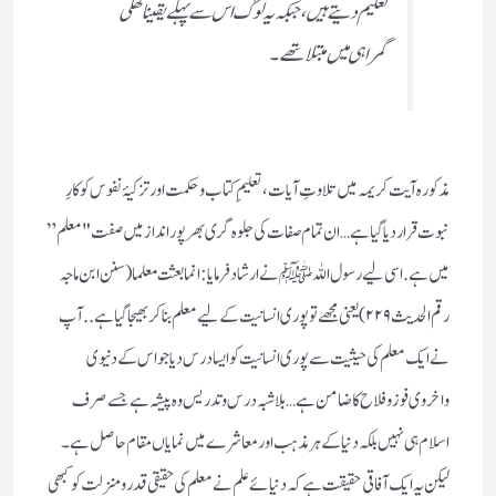
تعلیم دیتے ہیں ، جبکہ یہ لوگ اس سے پہلے یقینا کھلی
گمراہی میں مبتلا تھے۔
مذکورہ آیت کریمہ میں تلاوتِ آیات، تعلیمِ کتاب وحکمت اور تزکیۂ نفوس کو کارِ
نبوت قرار دیا گیا ہے… ان تمام صفات کی جلوہ گری بھر پور انداز میں صفت "معلم”
میں ہے. اسی لیے رسول اللہ ﷺ نے ارشاد فرمایا :انما بعثت معلما (سنن ابن ماجہ
رقم الحدیث۲۲۹)یعنی مجھے تو پوری انسانیت کے لیے معلم بناکر بھیجا گیا ہے.. آپ
نے ایک معلم کی حیثیت سے پوری انسانیت کو ایسا درس دیا جو اس کے دنیوی
واخروی فوز وفلاح کا ضامن ہے…بلاشبہ درس و تدریس وہ پیشہ ہے جسے صرف
اسلام ہی نہیں بلکہ دنیا کے ہر مذہب اور معاشرے میں نمایاں مقام حاصل ہے۔
لیکن یہ ایک آفاقی حقیقت ہے کہ دنیائے علم نے معلم کی حقیقی قدر و منزلت کو کبھی