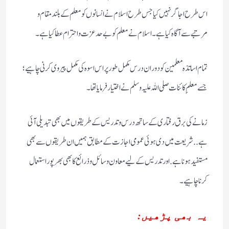
اس طرح اجاگر نہیں کیا جس طرح اسلام نے انسانوں کو معلم کے بلند مقام و
مرتبے سے آگاہ کیا ہے۔ اسلام نے معلم کو بے حد عزت و احترام عطا کیا ہے۔
تمام اساتذہ معلمین کو دوران درس مکمل طور پر اس اسوہ کی مکمل پیروی کرنی چاہیے؛
جسے معلمِ کائنات صلی اللہ علیہ وسلم نے اختیار فرمایا تھا۔
زمانے کی برق رفتاری کے ساتھ درس وتدریس کے طریقوں میں بھی تبدیلی آئی
ہے.. شریعت میں دی ہوئی عمومی اجازت کے مطابق ہمیں ان طریقوں سے بھی
مستفید ہونا ہے. اور تدریس کے لیے معاون وسائل و ذرائع کا بھی بھر پور استعمال
کرنا چاہیے۔
یہ بھی پڑھیں: