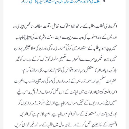
ملک کی موجودہ صورت حال میں سیاست اور میڈیا کا منفی کردار
اگر ہماری غفلت، طلبہ کے ساتھ غلط سلوک و تعامل، قلت مطالعہ، ناقص تیاری اور
تدریس کے غلط اسلوب کی وجہ سے دین سے محبت، سنت و شریعت کی اتباع کا جذبہ
نہیں پیدا ہوا یا طلبہ کے استعداد میں کوئی کم زوری رہ گئی اور ان کی صلاحیتیں پروان
نہیں چڑھ سکیں یا سرے سے انھوں نے تعلیمی سلسلہ کو ترک کرکے مدرسہ کو خیر
باد کہہ دیا اور ان کا مستقبل برباد ہوا؛تو اس کی تمام تر جواب دہی اساتذہ کرام،
حضرات معلمین اور امور تدریس کے ذمہ داروں کی ہوگی اور شاید اللہ رب العزت
اس دانستہ کوتاہی اور امانت میں خیانت کے اس عمل کو معاف نہ فرمائیں. اس لیے
ہمیں اپنی ذمہ داریوں کے تئیں حساس ہونا چاہیے اور اپنی مفوضہ ذمہ داریوں کو
پوری دیانت اور مستعدی کے ساتھ انجام دینا چاہیے. ہم پر لازم ہے کہ الدین
النصیحہ کے تقاضے پر عمل کرتے ہوئے ہر حال میں طلبہ کے ساتھ خیر خواہی کریں