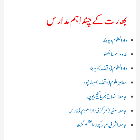
بھارت کے چند اہم مدارس
دارالعلوم دیوبند
ندوۃالعلما لکھنو
دارالعلوم (وقف)دیوبند
مظاہرعلوم (وقف)سہارنپور
جامعۃ الفلاح بلریاگنج،یوپی
جامعہ سلفیہ(مرکزی دارالعلوم )بنارس
جامعہ اشرفیہ مبارکپور،اعظم گڑھ