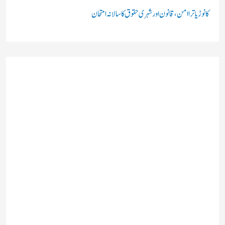
کانوڑ یاترا امن،قانون اور شہری حقوق کا سالانہ امتحان