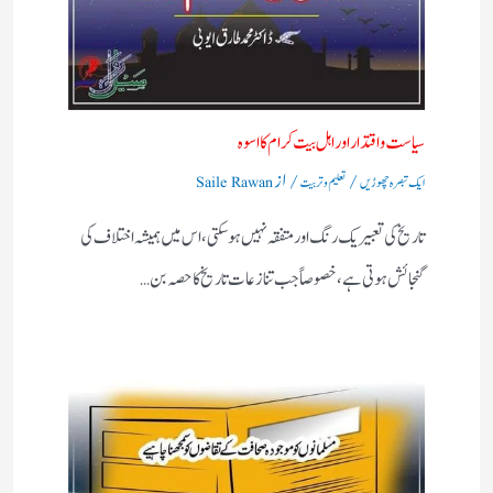
سیاست واقتدار اور اہل بیت کرام کا اسوہ
/
/ از
ایک تبصرہ چھوڑیں
تعلیم و تربیت
Saile Rawan
تاریخ کی تعبیر یک رنگ اور متفقہ نہیں ہو سکتی، اس میں ہمیشہ اختلاف کی
گنجائش ہوتی ہے، خصوصاً‌ جب تنازعات تاریخ کا حصہ بن…