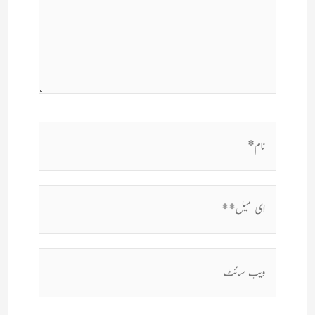
نام*
ای
میل**
ویب
سائٹ