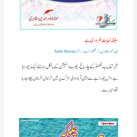
سلیقہ نہایت ضروری ہے
/
/ از
ایک تبصرہ چھوڑیں
تعلیم و تربیت
Saile Rawan
شہر تہذیب لکھنؤکے چارباغ ریلوے اسٹیشن کے بالکل سامنے ایک چوراہا
ہے ،اس چوراہے سے امین آباد والی سڑک پرمیں خراماں خراماں چلاجا رہا
تھا،میرے…