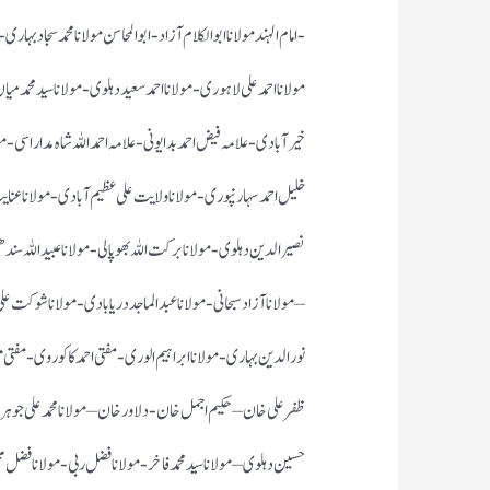
-امام الہند مولانا ابوالکلام آزاد- ابو المحاسن مولانا محمد سجاد بہار
مولانا احمد علی لاہوری-مولانا احمد سعید دہلوی- مولانا سید محمد م
خیرآبادی- علامہ فیض احمد بدایونی- علامہ احمد اللہ شاہ مداراسی- م
خلیل احمد سہارنپوری- مولانا ولایت علی عظیم آبادی- مولانا عنایت
نصیر الدین دہلوی- مولانا برکت اللہ بھوپالی- مولانا عبید اللہ سن
– مولانا آزاد سبحانی- مولانا عبد الماجد دریابادی- مولانا شوکت عل
نورالدین بہاری- مولانا ابراہیم الوری-مفتی احمد کاکوروی-مفتی مظہ
ظفر علی خان – حکیم اجمل خان -دلاور خان – مولانا محمد علی جوہر-مو
حسین دہلوی – مولانا سید محمد فاخر -مولانا فضل ربی- مولانا فض