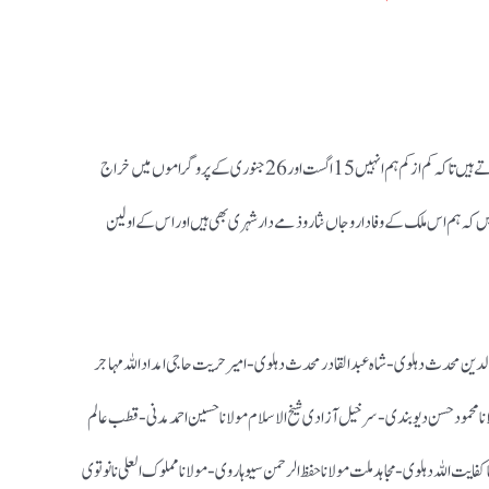
آئیے! چند مشہور مسلم مجاہدین آزادی کے نام بطورِ نمونہ لکھے جاتے ہیں تاکہ کم از کم ہم انہیں 15 اگست اور 26 جنوری کے پروگراموں میں خراج
ں کہ ہم اس ملک کے وفادار و جاں نثار و ذمے دار شہری بھی ہیں اور اس کے اولین
لدین محدث دہلوی- شاہ عبد القادر محدث دہلوی- امیر حریت حاجی امداد اللہ مہاجر
 مولانا محمود حسن دیوبندی-سرخیل آزادی شیخ الاسلام مولانا حسین احمد مدنی- قطب عالم
 کفایت اللہ دہلوی- مجاہد ملت مولانا حفظ الرحمن سیوہاروی- مولانا مملوک العلی نانوتوی