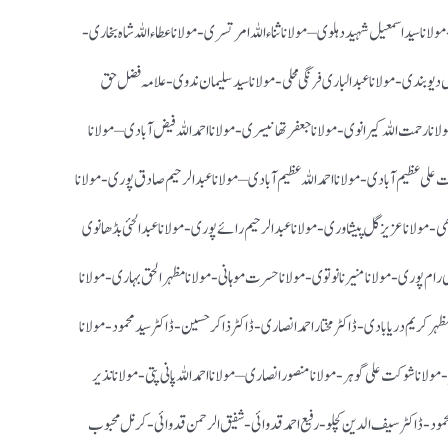
ی- مولانا سید اسمعیل شہید دہلوی – مولانا ثناء اللہ امرتسری- مولانا عطاء اللہ شاہ بخاری-
یاں دیوبندی- مولانا عبد الباری فرنگی محلی- مولانا سید سلیمان ندوی- علامہ فضل حق
ولانا رحمت اللہ کیرانوی- مولانا جعفر تھانیسری- مولانا احمد اللہ فیض آبادی – مولانا
 علی عظیم آبادی- مولانا احمد اللہ عظیم آبادی – مولانا عبد الرحیم صادق پوری- مولانا
دھی- مولانا عزیز گل پیشاوری- مولانا عبد الرحیم رائے پوری- مولانا عبد الحئی بڈھانوی
ی رام پوری- مولانا منیر نانوتوی- مولانا حسرت موہانی- مولانا مظہر الحق بہاری- مولانا
ر کریم دریابادی- ڈاکٹر مختار احمد انصاری- ڈاکٹر ذاکر حسین- ڈاکٹر سید محمود -مولانا
لانا شوکت علی گوہر- مولانا منصور انصاری – مولانا احمد اللہ پانی پتی- مولانا نذیر
ل محمود -ڈاکٹر سیف الدین کچلو-رفیع احمد قدوائی-شفیق الرحمن قدوائی- کرنل محبوب