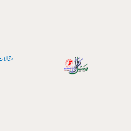
پوسٹ
واد
نیویگیشن
ر
ائیں۔
مقالات