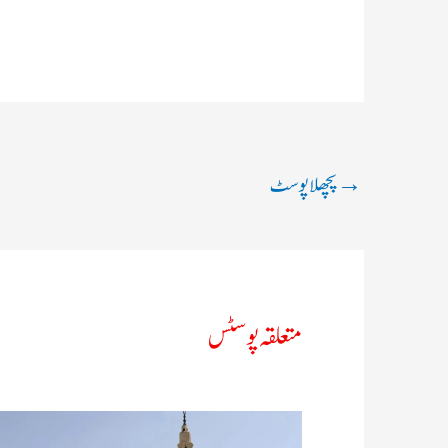
→
پچھلا پوسٹ
متعلقہ پوسٹس