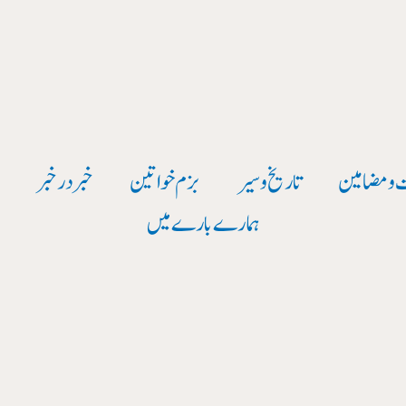
 و مضامین
تاریخ وسیر
بزم خواتین
خبر در خبر
و
ہمارے بارے میں