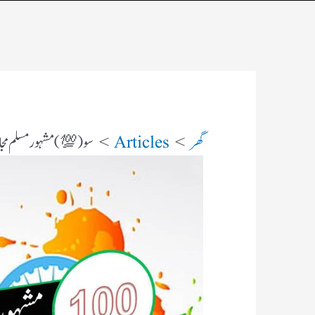
گھر
Articles
سو (💯) مشہور مسلم مجا