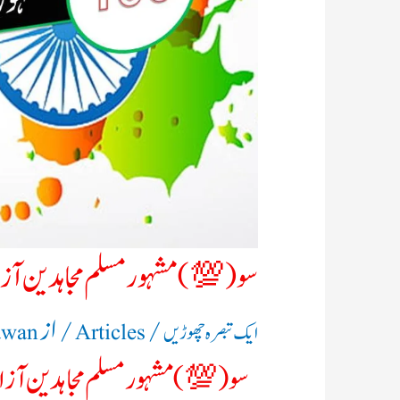
سو (💯) مشہور مسلم مجاہدین آزا
/
/ از
ایک تبصرہ چھوڑیں
Articles
awan
سو (💯) مشہور مسلم مجاہدین آزا