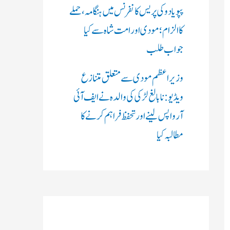
پپو یادو کی پریس کانفرنس میں ہنگامہ، حملے
کا الزام؛ مودی اور امت شاہ سے کیا
جواب طلب
وزیر اعظم مودی سے متعلق متنازع
ویڈیو: نابالغ لڑکی کی والدہ نے ایف آئی
آر واپس لینے اور تحفظ فراہم کرنے کا
مطالبہ کیا