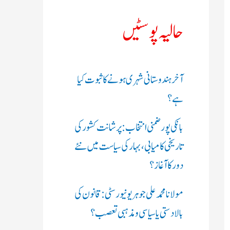
ک
حالیہ پوسٹیں
ر
ی
آخر ہندوستانی شہری ہونے کا ثبوت کیا
ں
ہے؟
:
بانکی پور ضمنی انتخاب: پرشانت کشور کی
تاریخی کامیابی، بہار کی سیاست میں نئے
دور کا آغاز؟
مولانا محمد علی جوہر یونیورسٹی: قانون کی
بالادستی یا سیاسی و مذہبی تعصب؟