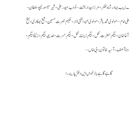
زیب بہادر شاہ ظفر-مرزا بیدار بخت – نواب حیدر علی- شیر میسور ٹیپو سلطان-
ی امام – مولوی محمد باقر- مولوی عبد الغنی ڈار- حکیم نصرت حسین -شیخ بھکاری- بطخ
آغاخان- بیگم حضرت محل- بیگم زینت محل- بیگم حسرت- خدیجہ بیگم -زلیخا بیگم-
ارونا آصف-آسیہ خاتون-بی اماں –
گاہے گاہے باز خواں ایں دفترِ پارینہ را