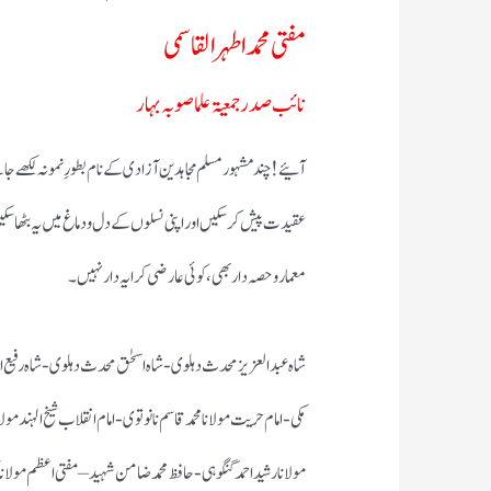
مفتی محمد اطہر القاسمی
نائب صدر جمعیۃ علما صوبہ بہار
عقیدت پیش کرسکیں اور اپنی نسلوں کے دل و دماغ میں یہ بٹھا سکی
معمار و حصہ دار بھی،کوئی عارضی کرایہ دار نہیں۔
شاہ عبد العزیز محدث دہلوی- شاہ اسحٰق محدث دہلوی- شاہ رفیع ا
مکی -امام حریت مولانا محمد قاسم نانوتوی- امام انقلاب شیخ الہند
مولانا رشید احمد گنگوہی- حافظ محمد ضامن شہید – مفتی اعظم مولانا