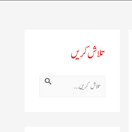
تلاش کریں
ت
ل
ا
ش