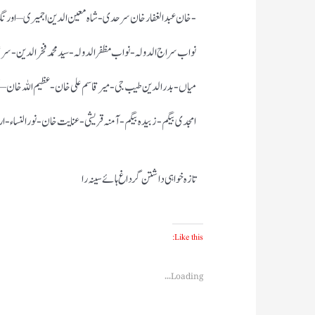
-خان عبدالغفار خان سرحدی- شاہ معین الدین اجمیری – اورنگ 
نواب سراج الدولہ- نواب مظفر الدولہ- سید محمد فخر الدین- سر عل
میاں- بدر الدین طیب جی- میر قاسم علی خان- عظیم اللہ خان –
امجدی بیگم-زبیدہ بیگم- آمنہ قریشی-عنایت خان- نورالنساء- 
تازہ خواہی داشتن گر داغ ہائے سینہ را
Like this:
Loading...