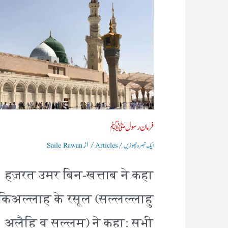
فرمان رسولﷺ
/
/ از
ایک تبصرہ چھوڑیں
Articles
Saile Rawan
हज़रत उमर बिन-खत्ताब ने कहा
किअल्लाह के रसूल (सल्लल्लाहु
अलैहि व सल्लम) ने कहा: सभी