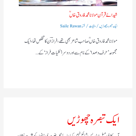
شیدائے قرآن مولانا محمد فاروق خاں ؒ
/
/ از
ایک تبصرہ چھوڑیں
وفیات
Saile Rawan
مولانا محمد فاروق خاں ؒ صاحب شاعر بھی تھے،فرازؔ ان کا تخلص تھا،ایک
مجموعہ ’حرف و صدا‘ کے نام سے اور دوسرا ’کلیات فراز‘ کے…
ایک تبصرہ چھوڑیں
آپ کا ای میل ایڈریس شائع نہیں کیا جائے گا۔
ضروری خانوں کو
*
سے نشان