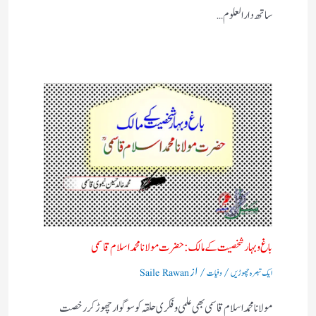
ساتھ دارالعلوم…
باغ وبہار شخصیت کے مالک :حضرت مولانا محمد اسلام قاسمی
/
/ از
ایک تبصرہ چھوڑیں
وفیات
Saile Rawan
مولانا محمد اسلام قاسمی بھی علمی وفکری حلقہ کو سوگوار چھوڑ کر رخصت