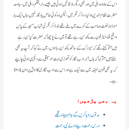
اس کے علاوہ دہلی میں اور بھی دیگر ملاقاتیں ہوئی ہیں جیسے دار القلم دہلی میں، جامعہ
حضرت نظام الدین اولیاء، ذاکر نگر میں، لیکن وہ کوئی خاص یادگار نہیں، ہاں ایک بار
مولانا رفعت صاحب کے کمرے میں ملے تھے جو ذاکر نگر کی شہاب مسجد کے پاس
واقع تھا، ایئر فون سے کچھ سن رہے تھے تو میں نے پوچھا کہ حضرت کیا سن رہے
ہیں؟ تو کہنے لگے کہ میوزک کے ساتھ کچھ سن رہا ہوں، میں نے کہا کہ آپ یہ بھی
سنتے ہیں؟ تو کہا کہ ہاں! ہر ادب نگار کو تھوڑی بہت موسیقی سے دلچسپی ہونی چاہیے
کہ یہ بھی فنون لطیفہ میں سے ایک ہے اور اس سے ادب نگاری کا ذوق پروان چڑھتا
ہے۔
یہ بھی پڑھیں:
مدتوں رویا کریں گے جام و پیمانہ تجھے
درس رحمت دینے والے نبی رحمت