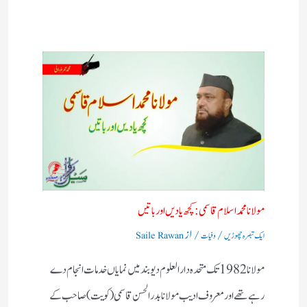
مولانا محمد اسلام قاسمی: کچھ یادیں اور باتیں​
/
/ از
ایک تبصرہ چھوڑیں
وفیات
Saile Rawan
مولانا 1982 تک متحدہ دارالعلوم دیوبند میں نمایاں خدمات انجام دے
رہے تھے اور معروف ادیب مولانا بدر الحسن قاسمی (کویت) صاحب کے