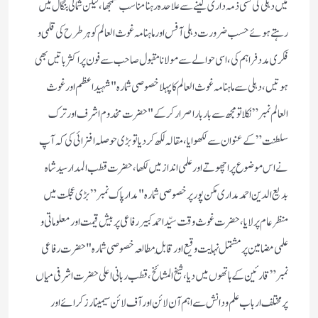
میں دہلی کی کسی ذمہ داری لینے سے علاحدہ رہنا مناسب سمجھا، لیکن شمالی بنگال میں
رہتے ہوئے حسب ضرورت دہلی آفس اور ماہنامہ غوث العالم کو ہر طرح کی قلمی و
فکری مدد فراہم کی، اسی حوالے سے مولانا مقبول صاحب سے فون پر اکثر باتیں بھی
ہوتیں، دہلی سے ماہنامہ غوث العالم کا پہلا خصوصی شمارہ "شہید اعظم اور غوث
العالم نمبر” نکلا تو مجھ سے بار بار اصرار کرکے "حضرت مخدوم اشرف اور ترک
سلطنت” کے عنوان سے لکھوایا، مقالہ لکھ کر دیا تو بڑی حوصلہ افزائی کی کہ آپ
نے اس موضوع پر اچھوتے اور علمی انداز میں لکھا، حضرت قطب المدار سید شاہ
بدیع الدین احمد مداری مکن پور پر خصوصی شمارہ "مدار پاک نمبر” بڑی عجلت میں
منظر عام پر لایا، حضرت غوث وقت سیّد احمد کبیر رفاعی پر بیش قیمت اور معلوماتی و
علمی مضامین پر مشتمل نہایت وقیع اور قابلِ مطالعہ خصوصی شمارہ "حضرت رفاعی
نمبر” قارئین کے ہاتھوں میں دیا، شیخ المشائخ، قطب ربانی اعلی حضرت اشرفی میاں
پر مختلف ارباب علم و دانش سے اہم آن لائن اور آف لائن سیمینارز کرائے اور