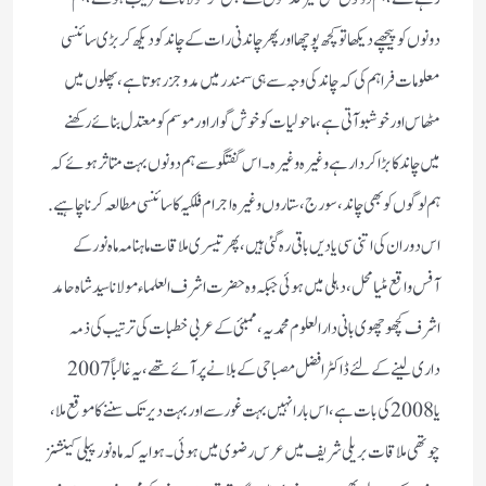
دونوں کو پیچھے دیکھا تو کچھ پوچھا اور پھر چاندنی رات کے چاند کو دیکھ کر بڑی سائنسی
معلومات فراہم کی کہ چاند کی وجہ سے ہی سمندر میں مد و جزر ہوتا ہے، پھلوں میں
مٹھاس اور خوشبو آتی ہے، ماحولیات کو خوش گوار اور موسم کو معتدل بنائے رکھنے
میں چاند کا بڑا کردار ہے وغیرہ وغیرہ ۔ اس گفتگو سے ہم دونوں بہت متاثر ہوئے کہ
ہم لوگوں کو بھی چاند، سورج، ستاروں وغیرہ اجرام فلکیہ کا سائنسی مطالعہ کرنا چاہیے.
اس دوران کی اتنی سی یادیں باقی رہ گئی ہیں، پھر تیسری ملاقات ماہنامہ ماہ نور کے
آفس واقع مٹیا محل، دہلی میں ہوئی جبکہ وہ حضرت اشرف العلماء مولانا سید شاہ حامد
اشرف کچھوچھوی بانی دار العلوم محمدیہ، ممبئی کے عربی خطبات کی ترتیب کی ذمہ
داری لینے کے لئے ڈاکٹر افضل مصباحی کے بلانے پر آئے تھے، یہ غالباً 2007
یا 2008 کی بات ہے، اس بار انہیں بہت غور سے اور بہت دیر تک سننے کا موقع ملا،
چوتھی ملاقات بریلی شریف میں عرس رضوی میں ہوئی۔ ہوا یہ کہ ماہ نور پیلی کینشنز