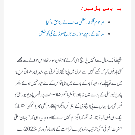
یہ بھی پڑھیں:
مرحوم گلزار اعظمی صاحب نے اپنا حق ادا کیا
سناتن کے نام پر سوالات کا رخ موڑنے کی کوشش
پچھلے ایک سال سے انہیں پی ایچ ڈی کرنے کا جنون سوار تھا، اس حوالے سے مجھے
کئی بار فون کیا کہ مجھے کہیں سے عربی میں پی ایچ ڈی کرنی ہے، میری رہنمائی کریں،
میں نے تو پہلے مانو، حید آباد کے بارے میں بتایا تو اس کے لئے تیار نہیں ہوئے، پھر
پٹنہ یونیورسٹی کے بارے میں بتایا اور ڈاکٹر ہاشم رضا اسسٹنٹ پروفیسر پٹنہ یونیورسٹی کا
نمبر بھی دیا، یہاں سے پی ایچ ڈی کے انٹرنس ایگزام کا فارم بھی بھرا، لیکن استفساراً
ایک دن فون کیا تو بتانے لگے کہ ایگزام نہیں دے سکا اور وجہ یہ رہی کہ "جہان اعلیٰ
حضرت اشرفی” کی ترتیب و تدوین سے فراغت کے بعد ماہ فروری، 2023ء سے