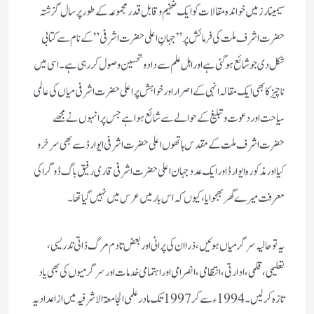
سیمینارز میں خواندہ مقالات کو ایک ضخیم و قابل قدر مجموعہ کے طور پر سال گزشتہ
حضرت اشرف ملت کی فرمائش پر” جہانِ اعلی حضرت اشرفی” کے نام سے کتابی
شکل دی جو شائع ہوگئی ہے اور اہل علم سے داد و تحسین وصول کر رہی ہے ۔ اسی میں
ناچیز کا بھی ایک مقالہ انہی کے اصرار اور خواہش پر اعلی حضرت اشرفی میاں کی عالمی
سیاحت اور دعوت و تبلیغ کے حوالے سے شائع ہوا ہے جس پر انہوں نے مجھے
حضرت اشرف ملت کے مقدس ہاتھوں اعلی حضرت اشرفی ایوارڈ سے بھی سرخرو
کیا اور مذکورہ ایوارڈ اور ایک عدد جہان اعلی حضرت اشرفی قاری رفیق باگ ڈوگرا کی
معرفت میرے گھر بھجوایا، کیوں کہ اس بار میں عرس میں نہیں گیا تھا ۔
یہ تو حالیہ سرگرمیاں ہوئیں، ذرا ان کی پرانی اور بعض تا دم مرگ ذاتی تدریسی،
تعلیمی، قلمی، ادارتی، انتظامی، انصرامی اور اہتمامی خدمات اور سرگرمیوں کی بھی یاد
تازہ کرلیں۔ 1994ء سے کر 1997 تک مادر علمی الجامعۃ الاشرفیہ میں از اعدادیہ