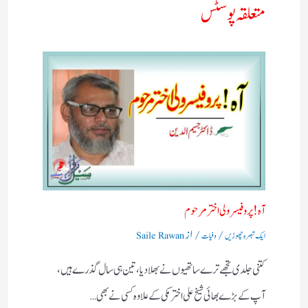
متعلقہ پوسٹس
آه ! پروفیسر ولی اختر مرحوم
/
/ از
ایک تبصرہ چھوڑیں
وفیات
Saile Rawan
کتنی جلدی تجھے ترے ساتھیوں نے بھلادیا، تین ہی سال گذرے ہیں،
آپ کے بڑے بھائی شیخ علی اختر مکی کے علاوہ کسی نے بھی…