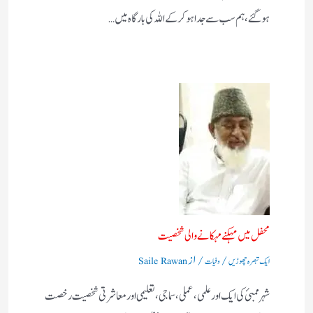
ہوگئے، ہم سب سے جدا ہو کر کے اللہ کی بارگاہ میں…
محفل میں مہکنے مہکانے والی شخصیت
/
/ از
ایک تبصرہ چھوڑیں
وفیات
Saile Rawan
شہر ممبئ کی ایک اور علمی، عملی، سماجی، تعلیمی اور معاشرتی شخصیت رخصت