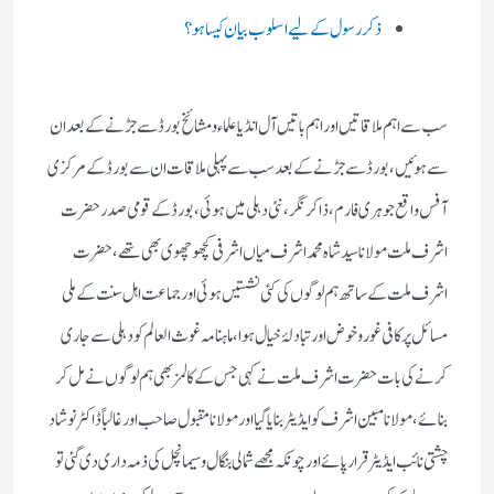
ذکر رسول کے لیے اسلوب بیان کیسا ہو؟
سب سے اہم ملاقاتیں اور اہم باتیں آل انڈیا علماء و مشائخ بورڈ سے جڑنے کے بعد ان
سے ہوئیں، بورڈ سے جڑنے کے بعد سب سے پہلی ملاقات ان سے بورڈ کے مرکزی
آفس واقع جوہری فارم، ذاکر نگر، نئی دہلی میں ہوئی، بورڈ کے قومی صدر حضرت
اشرف ملت مولانا سید شاہ محمد اشرف میاں اشرفی کچھوچھوی بھی تھے، حضرت
اشرف ملت کے ساتھ ہم لوگوں کی کئی نشستیں ہوئی اور جماعت اہل سنت کے ملی
مسائل پر کافی غور و خوض اور تبادلۂ خیال ہوا، ماہنامہ غوث العالم کو دہلی سے جاری
کرنے کی بات حضرت اشرف ملت نے کہی جس کے کالمز بھی ہم لوگوں نے مل کر
بنائے، مولانا مبین اشرف کو ایڈیٹر بنایا گیا اور مولانا مقبول صاحب اور غالباً ڈاکٹر نوشاد
چشتی نائب ایڈیٹر قرار پائے اور چونکہ مجھے شمالی بنگال و سیمانچل کی ذمہ داری دی گئی تو