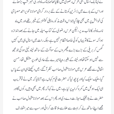
نے اپنا بک اسٹال بھی عرس رضوی میں لگایا تھا تو ماہنامہ ماہ نور کی ممبرشپ بڑھانے
اور اس کے بارے میں زائرین کو بتانے کے لئے بردار گرامی مولانا تنویر احمد مصباحی
کی خواہش پر میں بھی چلا گیا جو اس وقت مذکورہ پبلی کیشنز کے منیجر تھے اور میں ماہ
نامہ ماہ نور کا نائب مدیر، لیکن عرس رضوی کے کتاب میلہ میں جانے کے بعد اندازہ
ہوا کہ سونے کا تو یہاں کوئی خاصا انتظام نہیں ہے، بلکہ رات میں اسٹال ہی میں کہیں
گھس کر بریلی کے بڑے بڑے مچھروں کے سواگت کے ساتھ نیند لینی ہوگی جو مجھ
سے نہیں ہو سکتا تھا اور نیند کے بغیر رہ پانا میرے لئے عادی طور پر مشکل تھا، حسن
اتفاق سے مجھے عرس میں مولانا مقبول صاحب نظر آ گئے، میں دیکھتے ہی ان کے پاس
گیا، علیک سلیک کیا اور پوچھ لیا کہ حضرت قیام کہاں ہے؟ بتایا کہ میں نے تو قریب
ہی ایک ہوٹل میں کمرہ کرایہ پر لیا ہے، میں نے کہا کہ پھر میں بھی وہیں رکوں گا اور
حضرت نے بلا جھجک اجازت دے دی اور پھر اس کے بعد مولانا مقبول صاحب نے
مجھے اپنے ساتھ لے کر بہت سے علما سے ملاقات کرائی اور سب سے میرا تعارف