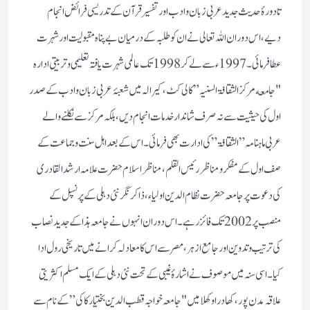
تا دورۂ حدیث جدید عربی زبان و ادب اور تفسیر قرآن کے تدریسی فرائض انجام
دیے، اس دوران اللہ تعالی نے ان کو طلبہ کے درمیان بے پناہ مقبولیت اور شہرت
عطا فرمائی۔ 1997 ء سے لے کر 1998 تک عالمی شہرت یافتہ تعلیمی و تربیتی اداره
"جامعه مركز الثقافۃ السنیہ”کالی کٹ، کیرالہ میں شعبۂ عربی زبان و ادب کے صدر
اول کی حیثیت سے نہ صرف شاندار خدمات انجام دیں، بلکہ مرکز سے نکلنے والے
عربی ماہنامہ ” الثقافۃ” کی ادارت بھی فرمائی۔ اس کے بعد اہل سنت و جماعت کے
صف اول کے مفکر و مناظر رئیس القلم، مناظر اسلام حضرت علامہ ارشد القادری
کی دعوت پر جامعہ حضرت نظام الدین اولیا ء ، ذاکر نگر نئی دہلی کے پرنسپل کے
منصب پر 2002 تک فائز رہے۔ اس دوران انہوں نے جامعہ ہذا کے جدید نصاب
کی ترتیب و تدوین اور جامع از ہر، مصر سے اس کا معادلہ کرانے میں تاریخی رول ادا
کیا۔ اسی سنہ میں موصوف نے اشارۂ غیبی کے تحت نئی دہلی کے ایک مسلم اکثریتی
علاقہ مدن پور، کھا در اوکھلا میں "جامعہ خواجہ قطب الدین بختیار کاکی” کے نام سے