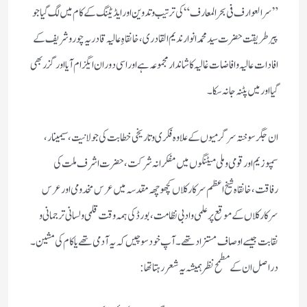
”سر العوارف فی بحر المعارف“کی ترتیب و تدوین اور ایڈیٹنگ کے کام میں لگ گیا جو
پیر طریقت حضرت سید محمد انوار ندیم القادری، خانقاہِ عالیہ قادریہ چورو شریف کے
افادات عالیہ و افاضا ت غالیہ کا شاندار مجموعہ ہے اور اسی دوران ایگزام آیا اور گزر بھی
گیا اور میں پٹنہ جا نہ سکا۔
ان جگر سوختہ سرگرمیوں کے علاوہ فکری و تاریخی خطابت کی جولانیت، سیمینار،
سمپوزیم اور قومی و ملی میٹنگوں میں مفکرانہ شرکت، حضرت اشرف ملت کی
رفاقت، خانقاہ شیخ اعظم سرکار کلاں کچھوچھہ مقدسہ میں عرس مخدومی اور عرس
سرکار کلاں کے موقع پر علمی و ادبی نظامت، بورڈ کی ہمہ وقت قلمی و لسانی ترجمانی و
نقابت جیسے اوصاف مستزاد تھے۔ آپ خود سوچیں کہ یہ آدمی تھے یا کام کی مشین۔
در اصل ان کے مطمح نظر ہمیشہ یہ شعر رہتا تھا: