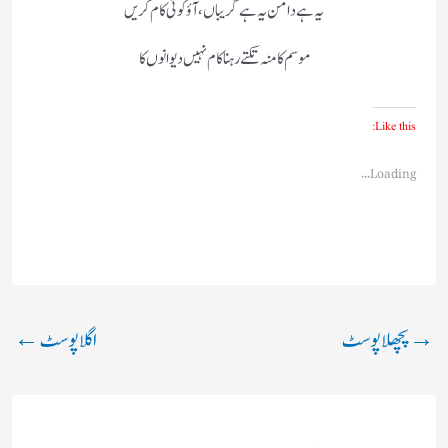
یہ ہے دامن یہ ہے گریباں، آؤ کوئی کام کریں
موسم کا منہ تکتے رہنا کام نہیں دیوانوں کا
Like this:
Loading...
→
پچھلا پوسٹ
اگلا پوسٹ
←