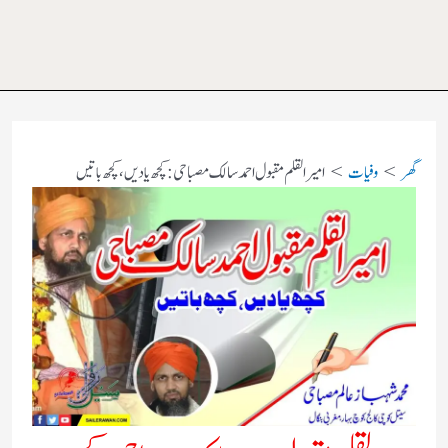
گھر
وفیات
امیر القلم مقبول احمد سالک مصباحی: کچھ یادیں، کچھ باتیں