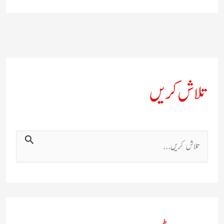
تلاش کریں
ت
ل
ا
ش
ک