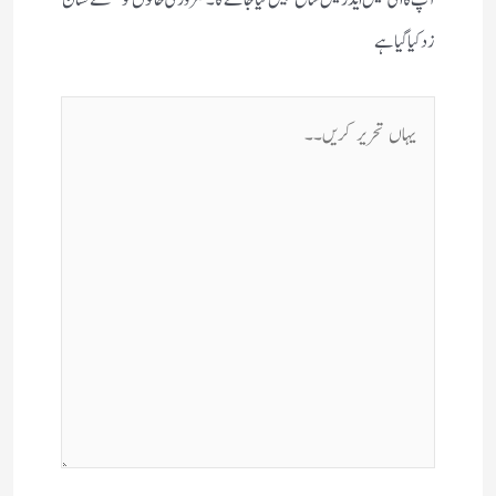
زد کیا گیا ہے
یہاں
تحریر
کریں۔۔