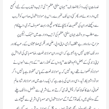
خدمات پر ایک دائرۃ المعارف "جہانِ مفتی اعظم” کی ترتیب و تہذیب کے لئے المجمع
میں وارد ہوئے اور پھر کئی دن تک ٹھہرے۔ اس بار مولانا مقبول صاحب کو قریب
سے دیکھنے اور ان کی شخصیت کو پہنچاننے کا موقع ملا، بہت مصروف آدمی، اپنے کام
سے مطلب، ہر وقت جہان مفتی اعظم کی ترتیب و ادارت میں منہمک، لیکن پر
مزاح، سادہ اور بے تکلف آدمی، اپنی ادبی، علمی اور فکری صلاحیتوں کے رعب کا دور
دور تک نشان نہیں، یاد آتا ہے کہ اسی دوران مولانا رفعت رضا مصباحی کی خواہش پر
اپنی زندگی کے بعض اہم واقعات "یادوں کے کھنڈرات” کے نام سے انہوں نے
مولانا کو لکھوائے تھے، پتہ نہیں کہ یہ مولانا رفعت کے پاس محفوظ ہے یا نہیں، اگر
ہو تو داشتہ بکار آید، اسی دوران کی بات ہے کہ ایک رات میں اور مولانا ارشاد عالم
نعمانی رات کا کھانا کھاکر چہل قدمی کرتے ہوئے اشرفیہ سے متصل روڈ تک چلے
گئے، واپسی میں دیکھا تو آگے آگے مولانا مقبول احمد مصباحی اشرفیہ سے مجمع لوٹ
رہے تھے، ہم دونوں بھی تیز قدموں سے چل کر مولانا سے قریب ہوگئے، ہم