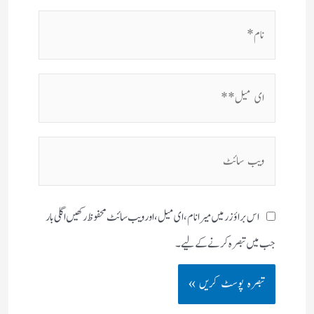
نام*
ای
میل**
ویب
سائٹ
اس براؤزر میں میرا نام، ای میل، اور ویب سائٹ محفوظ رکھیں اگلی بار
جب میں تبصرہ کرنے کےلیے۔