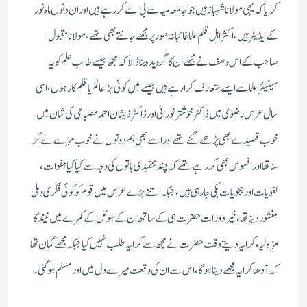
کرایا کہ یہی مولانا شہباز ہیں جو جامعہ ملیہ سے بی اے کر رہے ہیں اور ان دنوں ماہ نور
کے ایڈیٹر ہیں، اکثر اہل قلم علما غائبانہ طور پر مجھے جانتے بھی تھے، مولانا مقبول
صاحب کے اس وصف نے مجھے ان کا گرویدہ بنا ڈالا کہ مجھ جیسے طالب علم کو یہ
سینیئر علما سے ایسے متعارف کرا رہے ہیں جیسے میں کوئی بڑا عالم یا قلم کار ہوں، اسی
سال عرس رضوی میں ڈاکٹر خوشتر نورانی اور ڈاکٹر ذیشان احمد مصباحی کی شان میں
خوب قصیدے بھی پڑھے گئے تھے اور اسے بھی ہم دونوں نے خوب مزے لے کر
سنا تھا اور افسوس بھی کر رہے تھے کہ چند تنقیدی باتوں کی وجہ سے کیا کیا ہفوات،
لغویات اور ہجویات بکی جا رہی ہیں، جبکہ اتنے بڑے عرس میں قوم کو کوئی فکری و ملی
منشور دینا تھا، خیر دو رات حضرت ہی کے ساتھ ان کے ہوٹل کے کمرے میں نیند کا
مزہ لیا، کرایہ دیتے وقت حضرت نے مجھ سے کرایہ طلب نہیں کیا جبکہ مجھے گمان تھا
کہ آدھا کرایہ مجھے دینا ہوگا، اس سے ان کی وقعت میرے دل میں اور مسلم ہوگئی۔