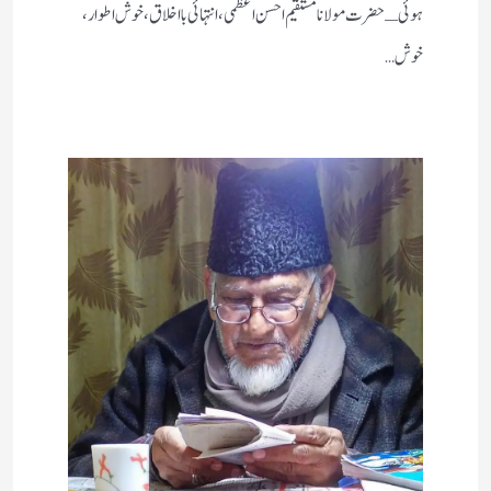
ہوئی ـ حضرت مولانا مستقیم احسن اعظمی، انتہائی بااخلاق، خوش اطوار،
خوش…