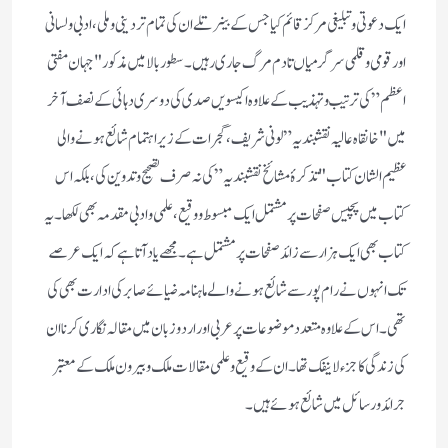
ایک دعوتی و تبلیغی مرکز قائم کیا جس کے بینر تلے ان کی تمام تر دینی و ملی، ادبی و لسانی
اور قومی و قلمی سرگرمیاں تا دم مرگ جاری رہیں۔ سطور بالا میں مذکور "جہان مفتی
اعظم” کی ترتیب و تہذیب کے علاوہ اکیسویں صدی کی دوسری دہائی کے نصف آخر
میں "خانقاہ عالیہ نقشبندیہ” لونی شریف، گجرات کے زیر اہتمام شائع ہونے والی
عظیم الشان کتاب "تذکرۂ مشائخ نقشبندیہ” کی نہ صرف تصحیح و تدوین کی، بلکہ اس
کتاب میں پچیس صفحات پرمشتمل ایک مبسوط و وقیع، علمی وادبی مقدمہ بھی لکھا۔ یہ
کتاب بھی ایک ہزار سے زائد صفحات پر مشتمل ہے۔ مجھے یاد آتا ہے کہ ایک عرصے
تک انہوں نے رام پور سے شائع ہونے والے ماہنامہ ضیائے صابر کی ادارت بھی کی
تھی۔ اس کے علاوہ متعدد موضوعات پر عربی اور اردو زبان میں مقالہ نگاری کرنا ان
کی زندگی کا جزء لاینفک تھا۔ ان کے وقیع و علمی مقالات ملک و بیرون ملک کے معتبر
جرائد و رسائل میں شائع ہوئے ہیں۔