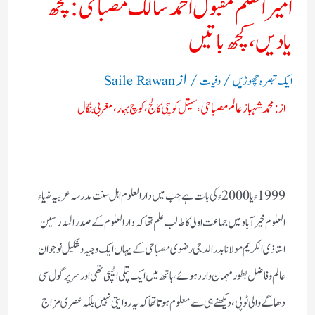
امیر القلم مقبول احمد سالک مصباحی: کچھ
یادیں، کچھ باتیں
/
/ از
ایک تبصرہ چھوڑیں
وفیات
Saile Rawan
از: محمد شہباز عالم مصباحی،
سیتل کوچی کالج، کوچ بہار، مغربی بنگال
1999ء یا 2000ء کی بات ہے جب میں دار العلوم اہل سنت مدرسہ عربیہ ضیاء
العلوم خیر آباد میں جماعت اولی کا طالب علم تھا کہ دار العلوم کے صدر المدرسين
استاذی الکریم مولانا بدر الدجی رضوی مصباحی کے یہاں ایک وجیہ و شکیل نوجوان
عالم و فاضل بطور مہمان وارد ہوئے، ہاتھ میں ایک پتلی اٹیچی تھی اور سر پر گول سی
دھاگے والی ٹوپی، دیکھنے ہی سے معلوم ہوتا تھا کہ یہ روایتی نہیں بلکہ عصری مزاج