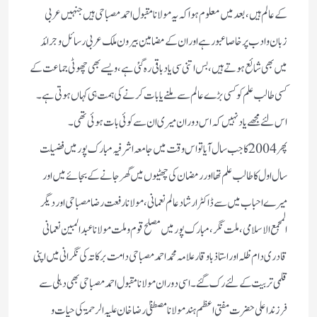
کے عالم ہیں، بعد میں معلوم ہوا کہ یہ مولانا مقبول احمد مصباحی ہیں جنہیں عربی
زبان و ادب پر خاصا عبور ہے اور ان کے مضامین بیرون ملک عربی رسائل و جرائد
میں بھی شائع ہوتے ہیں، بس اتنی سی یاد باقی رہ گئی ہے، ویسے بھی چھوٹی جماعت کے
کسی طالب علم کو کسی بڑے عالم سے ملنے یا بات کرنے کی ہمت ہی کہاں ہوتی ہے ۔
اس لئے مجھے یاد نہیں کہ اس دوران میری ان سے کوئی بات ہوئی تھی۔
پھر 2004 کا جب سال آیا تو اس وقت میں جامعہ اشرفیہ مبارک پور میں فضیلت
سال اول کا طالب علم تھا اور رمضان کی چھٹیوں میں گھر جانے کے بجائے میں اور
میرے احباب میں سے ڈاکٹر ارشاد عالم نعمانی، مولانا رفعت رضا مصباحی اور دیگر
المجمع الاسلامی، ملت نگر، مبارک پور میں مصلح قوم و ملت مولانا عبد المبین نعمانی
قادری دام ظلہ اور استاذ باوقار علامہ محمد احمد مصباحی دامت برکاتہ کی نگرانی میں اپنی
قلمی تربیت کے لئے رک گئے۔ اسی دوران مولانا مقبول احمد مصباحی بھی دہلی سے
فرزند اعلی حضرت مفتی اعظم ہند مولانا مصطفیٰ رضا خان علیہ الرحمۃ کی حیات و