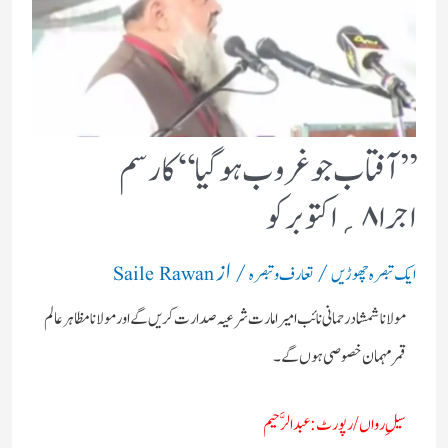
’’آفتاب جو غروب ہوگیا ‘‘ کا رسم
اجرا۸؍اکتوبر کو
/
/ از
ایک تبصرہ چھوڑیں
تعارف و تبصرہ
Saile Rawan
مولانا شمشاد رحمانی نائب امیر امارت شرعیہ صدارت کریں گے اور مولانا مظاہر عالم
قمر مہمان خصوصی ہوں گے۔
سیلِ رواں/رپورٹ :عبدالرَّحیم