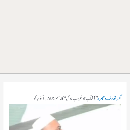
گھر
تعارف و تبصرہ
’’آفتاب جو غروب ہوگیا ‘‘ کا رسم اجرا۸؍اکتوبر کو