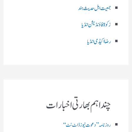
جمعیت اہل حدیث ہند
زکوۃ فاؤنڈیشن انڈیا
رضا اکیڈمی انڈیا
چند اہم بھارتی اخبارات
روز نامہ ’’ دعوت نیوز ڈاٹ نٹ‘‘