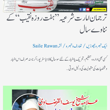
ترجمان امارت شرعیہ ” ہفت روزہ نقیب “کے
نناوے سال
/
/ از
ایک تبصرہ چھوڑیں
تعارف و تبصرہ
Saile Rawan
کسی بھی ادارہ ،تنظیم ،تحریک یا اخبار کے لئے سوسال کا لانبا سفر پورا کرنا ،نہ صرف اس اخبار
وشخصیات کی مقبولیت کی دلیل ہوتی…