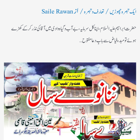
/
/ از
ایک تبصرہ چھوڑیں
تعارف و تبصرہ
Saile Rawan
حضرت ابراہیم علیہ السلام، اپنا کل سرمایہ، بے آب وگیاہ وادی میں آقا کی نذر کرکے کھڑے
ہوئے تو مبدء فیاض سے بابِ دعا مفتوح…