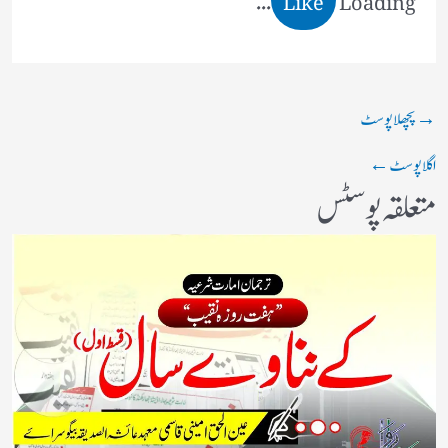
→
پچھلا پوسٹ
اگلا پوسٹ
←
متعلقہ پوسٹس