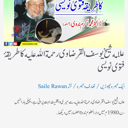
علامه شيخ يوسف القرضاوى رحمة الله عليه كا طريقۂ
فتوى نويسى
/
/ از
ایک تبصرہ چھوڑیں
تعارف و تبصرہ
Saile Rawan
علامه شيخ يوسف القرضاوى رحمة الله عليه سے ميرى واقفيت بہت پرانى ہے، پہلى بار انہيں
سنه 1980م ميں دار العلوم ندوة العلماء ميں ديكها…