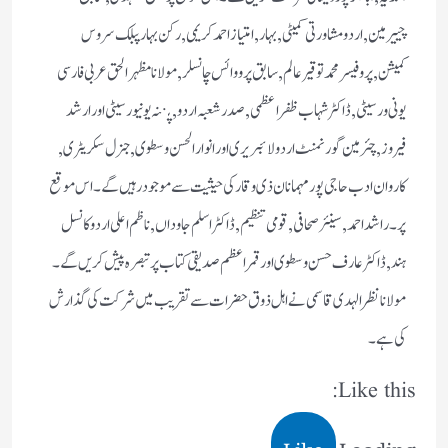
چییرمین ,اردو مشاورتی کمیٹی,بہار,امتیاز احمد کریمی, رکن بہار پبلک سروس
کمیشن,پروفیسر محمد توقیر عالم,سابق پرو وائس چانسلر,مولانا مظہرالحق عربی فارسی
یونی ورسیٹی , ڈاکٹر شہاب ظفر اعظمی,صدر شعبہ اردو ,پٽنہ یونیورسیٹی اور ارشد
فیروز,چئرمین گورنمنٹ اردو لائبریری اور انوارالحسن وسطوی, جنرل سکریٹری,
کاروان ادب حاجی پور مہمانان ذی وقار کی حیثیت سے موجود رہیں گے۔اس موقع
پر۔ راشد احمد,سینئر صحافی, قومی تنظیم, ڈاکٹر اسلم جاوداں,ناظم اعلی اردو کانسل
ہند, ڈاکٹر عارف حسن وسطوی اور قمر اعظم صدیقی کتاب پر تبصرہ پیش کریں گے۔
مولانا نظر الہدی قاسمی نے اہل ذوق حضرات سے تقریب میں شرکت کی گذارش
کی ہے۔
Like this:
Like
Loading...