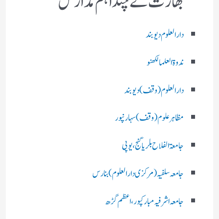
بھارت کے چند اہم مدارس
دارالعلوم دیوبند
ندوۃالعلما لکھنو
دارالعلوم (وقف)دیوبند
مظاہرعلوم (وقف)سہارنپور
جامعۃ الفلاح بلریاگنج،یوپی
جامعہ سلفیہ(مرکزی دارالعلوم )بنارس
جامعہ اشرفیہ مبارکپور،اعظم گڑھ