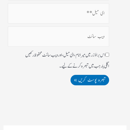
اس براؤزر میں میرا نام، ای میل، اور ویب سائٹ محفوظ رکھیں
اگلی بار جب میں تبصرہ کرنے کےلیے۔