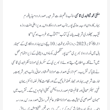
مفتی محمد ثنا الہدی قاسمی
،
نائب ناظم امارت شرعیہ, صدر اردو میڈیا فورم
بہار,کاروان ادب, حاجی پور, نائب صدر اردو کارواں, مدیر اعلی ہفت روزہ
نقیب,پھلواری شریف,پٹنہ کی کتاب” آفتاب جو غروب ہو گیا” کا
اجرا 8اکتوبر2023،بروزاتواربوقت:.10بجے دن بہار اردو اکادمی کے سمینار
ہال میں نور اردو لائبریری حسن پور گنگھٹی, بکساواں,ویشالی کے زیر اہتمام عمل
میں آئےگا۔ یہ اطلاع دیتے ہوئے لائبریری کے سکریٹری مولانا نظرا لہدی قاسمی
نے بتایا کہ تقریب رسم اجرا کی صدارت مولانا شمشاد رحمانی, نائب امیر شریعت,
امارت شرعیہ ,بہار اور جھارکھنڈ فرمائیں گے اور نظامت کا فریضہ ڈاکٹر ریحان
غنی,سینئر صحافی اور قائم مقام صدر اردو ایکشن کمیٹی انجام دیں گے ۔ تقریب میں
مہمان خصوصی کی حیثیت سے مولانا مظاہرعالم قمر,سابق صدر مدرس, مدرسہ
احمدیہ,ابا بکر پور ویشالی شرکت کریں گے ۔ اس موقع پر شفیع مشہدی,سابق