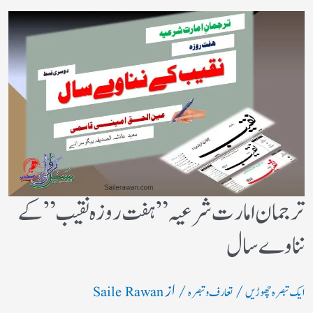
ترجمان امارت شرعیہ”ہفت روزہ نقیب” کے
نناوے سال
/
/ از
ایک تبصرہ چھوڑیں
تعارف و تبصرہ
Saile Rawan