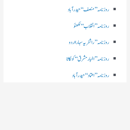
روزنامہ ’’ منصف‘‘ حیدر آباد
روزنامہ ’’ انقلاب‘‘ لکھنؤ
روز نامہ ’’راشٹریہ سہارا اردو
روزنامہ ’’اخبارمشرق‘‘ کولکاتا
روزنامہ ’’اعتماد‘‘ حیدرآباد
اردو نیوز ’’بی بی سی‘‘