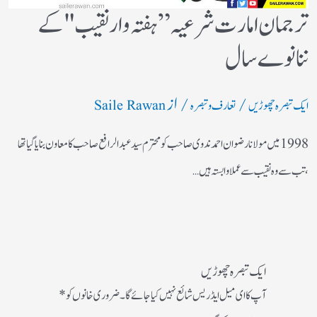
ترجمان امارت شرعیہ”ہفتہ وار نقیب "کے
ننانوے سال
/
/ از
ایک تبصرہ چھوڑیں
تعارف و تبصرہ
Saile Rawan
1998 میں مولانا رضوان احمد ندوی صاحب کو محترم سید عبدالرافع صاحب کا معاون بنایا گیا تھا
،تب سے وہ نقیب سے عملا وابستہ ہیں…
ایک تبصرہ چھوڑیں
آپ کا ای میل ایڈریس شائع نہیں کیا جائے گا۔
ضروری خانوں کو
*