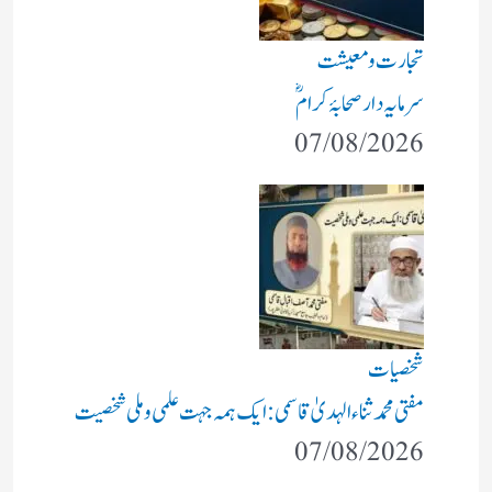
تجارت و معیشت
سرمایہ دار صحابۂ کرامؓ
07/08/2026
شخصیات
مفتی محمد ثناء الہدیٰ قاسمی: ایک ہمہ جہت علمی و ملی شخصیت
07/08/2026