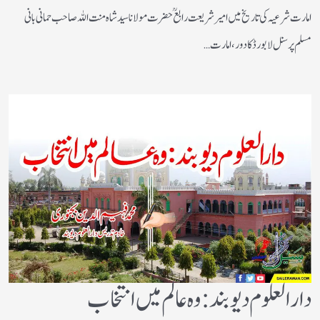
امارت شرعیہ کی تاریخ میں امیر شریعت رابع ؒ حضرت مولانا سید شاہ منت اللہ صاحب حمانی بانی
مسلم پرسنل لا بورڈ کا دور ،امارت…
دارالعلوم دیوبند: وہ عالم میں انتخاب