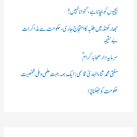
بچیوں کو بچانا ہے، گنوانا نہیں!
جھارکھنڈ میں طلبہ کا احتجاج جاری، حکومت سے مذاکرات
بے نتیجہ
سرمایہ دار صحابۂ کرامؓ
مفتی محمد ثناء الہدیٰ قاسمی: ایک ہمہ جہت علمی و ملی شخصیت
حکومت کو جھکنا پڑا