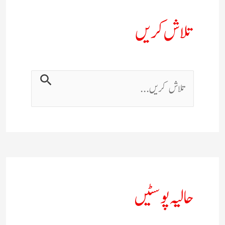
تلاش کریں
حالیہ پوسٹیں