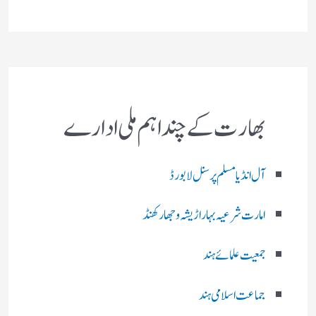
بھارت کے چند اہم ملی ادارے
آل انڈیا مسلم پرسنل لا بورڈ
امارت شرعیہ بہار اڑیشہ و جھارکھنڈ
جمعیت علمائے ہند
جماعت اسلامی ہند