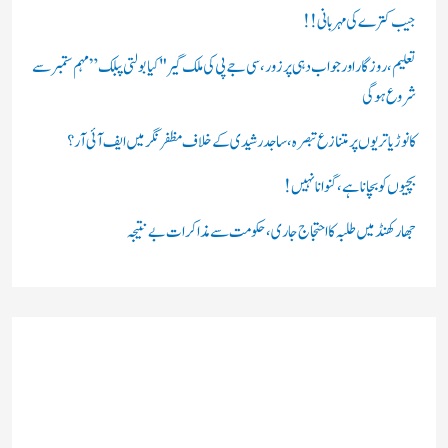
ں
جیب کترے کی مہربانی !!
:
تعلیم، روزگار اور جواب دہی پر زور، سی جے پی کی ملک گیر "کیا بولتی پبلک” مہم ستمبر سے
شروع ہوگی
کانوڑ یاتریوں پر متنازع تبصرہ، ساجد رشیدی کے خلاف مظفرنگر میں ایف آئی آر؟
بچیوں کو بچانا ہے، گنوانا نہیں!
جھارکھنڈ میں طلبہ کا احتجاج جاری، حکومت سے مذاکرات بے نتیجہ