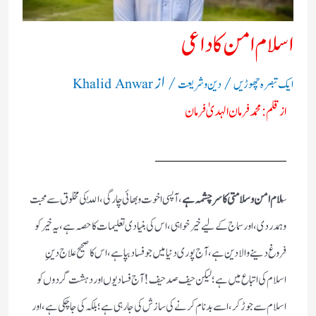
اسلام امن کا داعی
/
/ از
ایک تبصرہ چھوڑیں
دین و شریعت
Khalid Anwar
ازقلم :محمد فرمان الہدیٰ فرمان
س
لام امن وسلامتی کا سرچشمہ ہے
،
آپسی اخوت و بھائی چارگی، اللّٰہ کی مخلوق سے محبت
و ہمدردی، اور سماج کے لیے خیر خواہی، اس کی بنیادی تعلیمات کا حصہ ہے، یہ خیر کو
فروغ دینے والا دین ہے، آج پوری دنیا میں جو فساد بپا ہے، اس کا صحیح علاج دینِ
اسلام کی اتباع میں ہے؛ لیکن حیف صد حیف! آج فسادیوں اور دہشت گردوں کو
اسلام سے جوڑ کر، اسے بدنام کرنے کی سازش کی جارہی ہے؛ بلکہ کی جاچکی ہے، اور