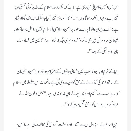
اس میں انہیں کامیابی مل رہی ہے، جب کہ تشدد اور اسلام کے مابین کوئی تعلق ہی
نہیں ہے، جہاں تشدد ہوگا وہاں اسلام کا تصور ہی نہیں کیا جاسکتا۔ اللّٰہ تعالیٰ کا ارشاد
ہے: "اے ایمان والو! پورے طور پر امن وسلامتی (اسلام) میں داخل ہوجاؤ، اور
شیطان مردود کی پیروی نہ کرو”۔ دوسری جگہ ارشاد ہے: "زمین میں فساد مت
پھیلاؤ درستگی کے بعد”۔
دنیا کے تمام ادیان و مذاھب میں انسانی جانوں کے احترام و وقار اور امن و اطمینان
کے ساتھ زندگی گذارنے کے حق کو اولیت دی گئ بے، الحمد للہ اس سلسلے میں اسلام
کا درجہ سب سے عظیم اور بلند ہے۔ فرمانِ خداوندی ہے: "جس کا خون اللہ نے
حرام کردیا ہے اس کو ناحق قتل مت کرو”۔
دینِ اسلام نے روزِ اول ہی سے تشدد اور دہشت گردی کی مخالفت کی ہے، امن و