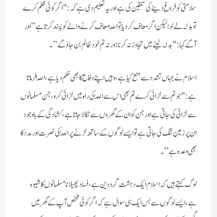
سلامتی کو فروغ دینے کی تلقین کی ہے اور یہ تعلیم دی ہے کہ: "اگر کوئی ظلم کرے
تو بدلہ لے لو؛ لیکن اگر معاف کردیا تو اللّٰہ معاف کرنے والے کو پسند کرتا ہے” اور
آگے کہا: "بدلہ لینے میں تجاوز نہ کرنا؛ ورنہ تم خود ظالم بن جاؤگے”۔
اسلام نے جہاں تشدد سے منع کیا ہے، وہیں اپنے دفاع کا بھی حکم دیا ہے، اللّٰہ فرماتا
ہے: "جو تم سے لڑائی کرے تم بھی اس سے اللّٰہ کی راہ میں لڑائی کرو، جن مسلمانوں
سے لڑائی کی جاتی ہے اور جن کو ان کے گھروں سے نکالا جاتا ہے، کشادگی کے باوجود
ان پر زمین تنگ کی جاتی ہے تو ایسے لوگوں کے ساتھ لڑنے پر اللّٰہ کی نصرت اور مدد کا
بھی وعدہ ہے”۔
لوگ کہتے ہیں کہ اسلام ایک دہشت گرد دین ہے، فساد پھیلانا مسلمانوں کا شیوہ
ہے، ایسے لوگوں سے بس ایک ہی سوال ہے کہ اگر کوئی شخص آپ کے گھر میں