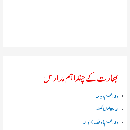
بھارت کے چند اہم مدارس
دارالعلوم دیوبند
ندوۃالعلما لکھنو
دارالعلوم (وقف)دیوبند