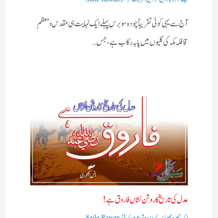
آج سے یہی کوئی تقریباً چودہ سو برس پہلے ایک نہایت ہی مقدس و معظم
قافلہ مکہ کی گلیوں میں پا بہ رکاب ہے، جس…
عدل کی تاریخ کا روشن نشاں فاروق ہے!
/
/ از
ایک تبصرہ چھوڑیں
دین و شریعت
Saile Rawan