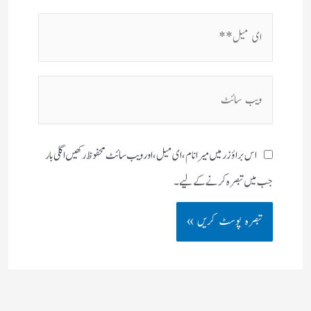
ای
میل**
ویب
سائٹ
اس براؤزر میں میرا نام، ای میل، اور ویب سائٹ محفوظ رکھیں اگلی بار
جب میں تبصرہ کرنے کےلیے۔