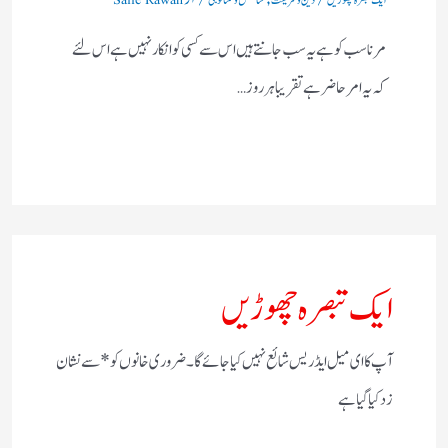
مرنا سب کو ہے یہ سب جانتے ہیں اس سے کسی کو انکار نہیں ہے اس لئے
کہ یہ امر حاضر ہے تقریبا ہر روز…
ایک تبصرہ چھوڑیں
آپ کا ای میل ایڈریس شائع نہیں کیا جائے گا۔
ضروری خانوں کو
*
سے نشان
زد کیا گیا ہے