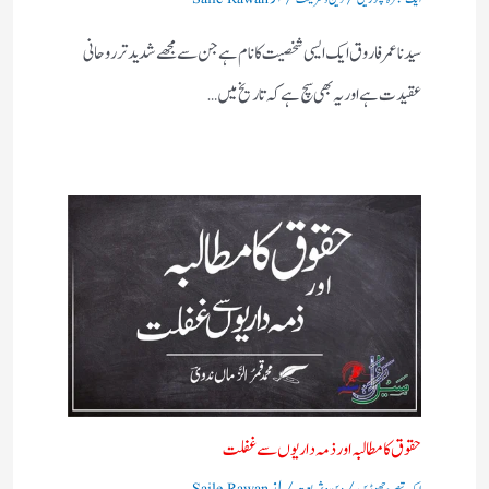
سیدنا عمر فاروق ایک ایسی شخصیت کا نام ہے جن سے مجھے شدید تر روحانی
عقیدت ہے اور یہ بھی سچ ہے کہ تاریخ میں…
حقوق کا مطالبہ اور ذمہ داریوں سے غفلت
/
/ از
ایک تبصرہ چھوڑیں
دین و شریعت
Saile Rawan