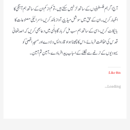
آج اگر ہم فلسطینیوں کے ساتھ لڑ نہیں سکتے ہیں، تو کم از کم ان کے ساتھ ہم آہنگی کا
اظہار کریں ۔ان کے حق میں سوشل میڈیا پر آواز بلند کریں، اسرائیلی مصنوعات کا
بائیکاٹ کریں، اسی کے ساتھ ہم سب مل کر بارگاہِ الٰہی میں دعا بھی کریں کہ اللّٰہ تعالیٰ
قدس کی حفاظت فرمائے، اس کا چھینا ہوا وقار واپس دلادے اور مسجدِ اقصیٰ کو
یہودیوں کے نرغے سے نکلنے کے اسباب پیدا فرمادے، آمین ثم آمین۔
Like this:
Loading...