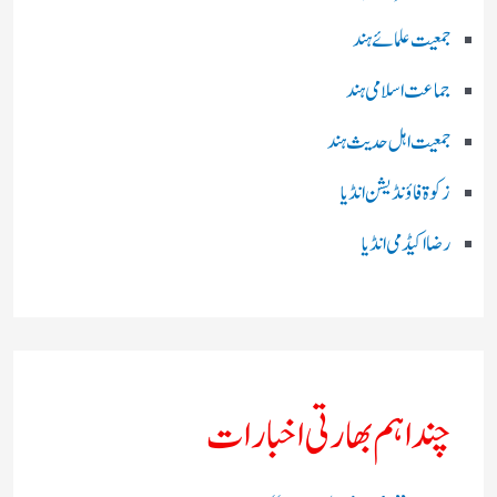
جمعیت علمائے ہند
جماعت اسلامی ہند
جمعیت اہل حدیث ہند
زکوۃ فاؤنڈیشن انڈیا
رضا اکیڈمی انڈیا
چند اہم بھارتی اخبارات