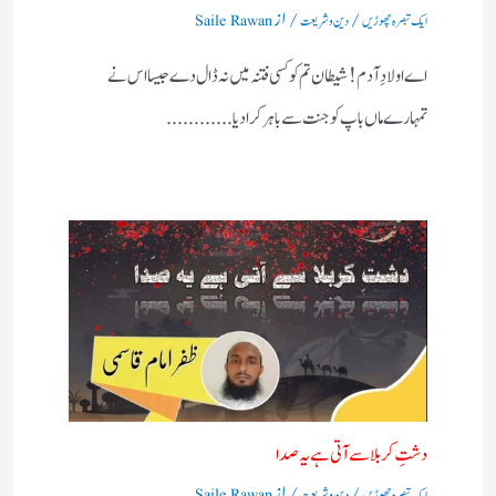
/
/ از
ایک تبصرہ چھوڑیں
دین و شریعت
Saile Rawan
اے اولادِ آدم! شیطان تم کو کسی فتنہ میں نہ ڈال دے جیسا اس نے
تمہارے ماں باپ کو جنت سے باہر کرادیا............
دشتِ کربلا سے آتی ہے یہ صدا
/
/ از
ایک تبصرہ چھوڑیں
دین و شریعت
Saile Rawan