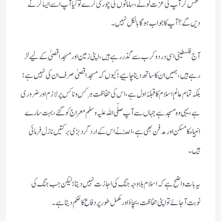
گھس کر آپ کی عزت لوٹے، سامانوں کی چوری کرے تو کیا آپ اسے ایسا کرنے
دیں گے؟ آپ کا جواب ہوگا بالکل نہیں۔
آج فلسطینی اسی درد وکرب سے گذر رہے ہیں، اپنی زمین اور مسجد اقصیٰ کے لیے لڑ
رہے ہیں، ہمیں ان کا ساتھ دینا چاہیے؛ کیوں کہ مسجد اقصیٰ صرف ان کی نہیں ہے؛
بلکہ تمام عالمِ اسلام کا قبلۂ اول ہے، اس کی حفاظت ہر کس وناکس پر لازم اور ضروری
ہے، یہی وہ مسجد ہے جہاں سے آپ صلّی اللہ علیہ وسلم معراج کو گئے، بہت سارے
انبیاء کا مسکن اور مدفن بھی ہے، اللّٰہ نے اس کے ارد گرد بڑی برکتیں نازل فرمائی
ہیں۔
یہ بات واضح ہے کہ اسلام بلا وجہ جنگ کی اجازت نہیں دیتا؛ لیکن جب جنگ کی
نوبت آجائے تو اپنی حفاظت، بچاؤ اور مکمل طور پر دفاع کا حکم ‌دیتا ہے۔