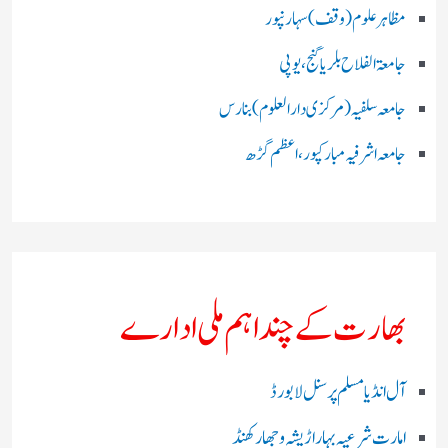
مظاہرعلوم (وقف)سہارنپور
جامعۃ الفلاح بلریاگنج،یوپی
جامعہ سلفیہ(مرکزی دارالعلوم )بنارس
جامعہ اشرفیہ مبارکپور،اعظم گڑھ
بھارت کے چند اہم ملی ادارے
آل انڈیا مسلم پرسنل لا بورڈ
امارت شرعیہ بہار اڑیشہ و جھارکھنڈ