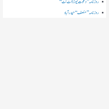
روز نامہ ’’ دعوت نیوز ڈاٹ نٹ‘‘
روزنامہ ’’ منصف‘‘ حیدر آباد
روزنامہ ’’ انقلاب‘‘ لکھنؤ
روز نامہ ’’راشٹریہ سہارا اردو
روزنامہ ’’اخبارمشرق‘‘ کولکاتا
روزنامہ ’’اعتماد‘‘ حیدرآباد
اردو نیوز ’’بی بی سی‘‘