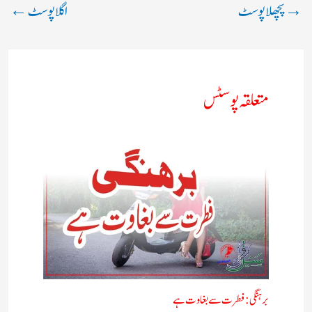
→
پچھلا پوسٹ
اگلا پوسٹ
←
متعلقہ پوسٹس
برہنگی : فطرت سے بغاوت ہے