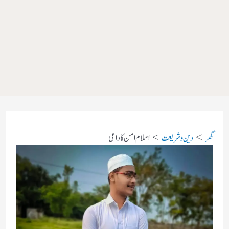
گھر
دین و شریعت
اسلام امن کا داعی