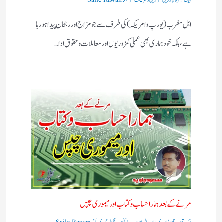
اہل مغرب (یورپ و امریکہ)کی طرف سے جو مزاج اور رجحان پیدا ہورہا
ہے، بلکہ خود ہماری بھی عملی کمزوریوں اور معاملات و حقوق ادا…
مرنے کے بعد ہمارا حساب وکتاب اور میموری چپس
/
,
/ از
ایک تبصرہ چھوڑیں
دین و شریعت
سائنس و ٹکنالوجی
Saile Rawan