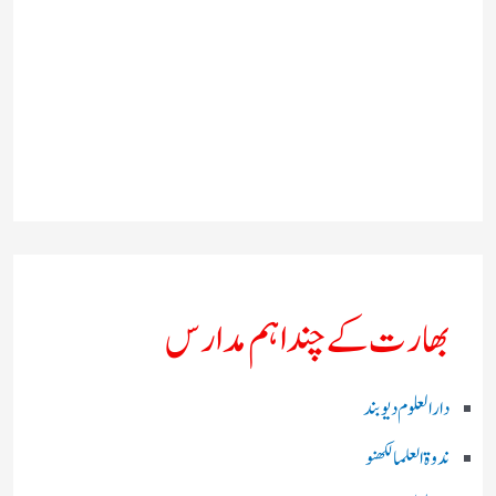
بھارت کے چند اہم مدارس
دارالعلوم دیوبند
ندوۃالعلما لکھنو