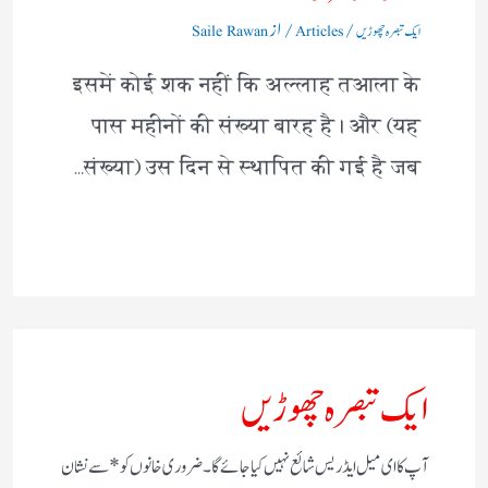
/
/ از
ایک تبصرہ چھوڑیں
Articles
Saile Rawan
इसमें कोई शक नहीं कि अल्लाह तआला के
पास महीनों की संख्या बारह है। और (यह
संख्या) उस दिन से स्थापित की गई है जब…
ایک تبصرہ چھوڑیں
آپ کا ای میل ایڈریس شائع نہیں کیا جائے گا۔
ضروری خانوں کو
*
سے نشان