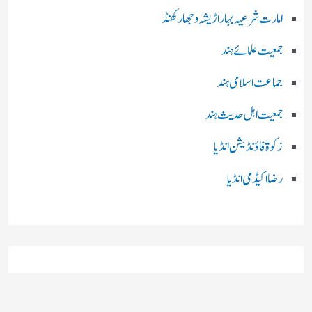
امارت شرعیہ بہار اڑیشہ و جھارکھنڈ
جمعیت علمائے ہند
جماعت اسلامی ہند
جمعیت اہل حدیث ہند
زکوۃ فاؤنڈیشن انڈیا
رضا اکیڈمی انڈیا
چند اہم بھارتی اخبارات