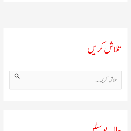
تلاش کریں
ت
ل
ا
ش
ک
حالیہ پوسٹیں