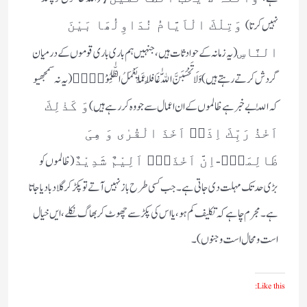
نہیں کرتا)
وَتِلْكَ الْاَيَّامُ نُدَاوِلُھَا بَيْنَ
( یہ زمانہ کے حوادثات ہیں، جنہیں ہم باری باری قوموں کے درمیان
النَّاسِ
گردش کرتے رہتے ہیں) وَ لَا تَحْسَبَنَّ اللّٰهَ غَافِلًا عَمَّا یَعْمَلُ الظّٰلِمُوْنَ۬ؕ ( یہ نہ سمجھیو
کہ اللّٰہ بے خبر ہے ظالموں کے ان اعمال سے جو وہ کررہے ہیں)
وَ كَذٰلِكَ
اَخْذُ رَبِّكَ اِذَاۤ اَخَذَ الْقُرٰى وَ هِیَ
( ظالموں کو
ظَالِمَةٌؕ-اِنَّ اَخْذَهٗۤ اَلِیْمٌ شَدِیْدٌ
بڑی حد تک مہلت دی جاتی ہے۔ جب کسی طرح باز نہیں آتے تو پکڑ کر گلا دبا دیا جاتا
ہے۔ مجرم چاہے کہ تکلیف کم ہو، یا اس کی پکڑ سے چھوٹ کر بھاگ نکلے، ایں خیال
است و محال است و جنوں) ۔
Like this: