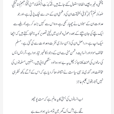
پنتھی وغیرہ جیسے الفاظ استعمال کئے جاتے ہیں،قَدْ بَدَتِ الْبَغْضَاءُ مِنْ أَفْوَاهِهِمْ وَمَا تُخْفِي
صُدُورُهُمْ أَكْبَرُ ۚ( فی الحقیقت ان کی دشمنی ان کے منہ سے ٹپک پڑتی ہے، اور جو
عداوت ان کے سینوں نے چھپا رکھی ہے، وہ اس سے کہیں بڑھ کر ہے)،
ملبے سے
ایک بچے کی جان بچنے کے بعد دھول و خون میں لپٹی تصویر کو یہ نا ہنجار کہتے ہیں کہ اچھا
میک اپ ہے، دراصل ان کی ذہن سازی نفرت و عداوت سے کی گئی ہے، مسلم
مخالف مواد اور انسانیت دشمن مٹی سے ان کے وجود کا خمیر تیار ہوا ہے، آر ایس ایس
کی سالوں کی محنت کا ناجائز پھل یہ بے ہودہ ہنود سنگھی لابی ہیں، جنہیں مسلمانوں کی
مخالفت اور گندی مذہبی سیاست نے اتنا اندھا کردیا ہے کہ اس کے آگے کچھ نظر ہی
نہیں آتا، بقول کلیم عاجز
اب انسانوں کی بستی کا یہ عالم ہے کہ مت پوچھو
لگے ہے آگ اک گھر میں تو ہمسایہ ہوا دے ہے