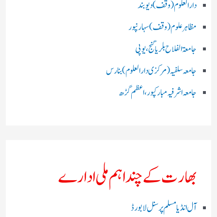
دارالعلوم (وقف)دیوبند
مظاہرعلوم (وقف)سہارنپور
جامعۃ الفلاح بلریاگنج،یوپی
جامعہ سلفیہ(مرکزی دارالعلوم )بنارس
جامعہ اشرفیہ مبارکپور،اعظم گڑھ
بھارت کے چند اہم ملی ادارے
آل انڈیا مسلم پرسنل لا بورڈ