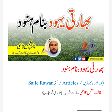
بھارتی یہود بنام ہنود
/
/ از
ایک تبصرہ چھوڑیں
Articles
Saile Rawan
غالب شمس قاسمی،
امارت شرعیہ پھلواری شریف پٹنہ