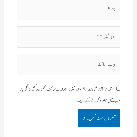
نام*
ای
میل**
ویب
سائٹ
اس براؤزر میں میرا نام، ای میل، اور ویب سائٹ محفوظ رکھیں اگلی بار
جب میں تبصرہ کرنے کےلیے۔