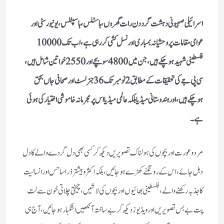
اسرائیلی صہیونی دہشت گرد دن رات گھروں، ہاسٹلس، ہاسپٹلس، یونیورسٹی اور
فلسطینی شہید ہوچکے ہیں، جن میں 4800 سو بچے اور 2550 خواتین شامل ہیں،
سی پی جے کی تحقیقات کے مطابق 2 نومبر تک 36 جنرلسٹ اور صحافی جاں بحق
ہوچکے ہیں، اور ہندوستانی میڈیا بلکہ عالمی میڈیا اس پر مجرمانہ خاموشی اختیار کی ہوئی
ہے۔
مرد و عورت اور بچوں کی ہولناک تصویریں دیکھ کر کسی بھی دل گردے والے کا دل
دہل جائے، اس کے رونگٹے کھڑے ہو جائیں، بلکہ اکثر و بیشتر ذرا سا حس اور انسانیت
کا جذبہ رکھنے والے، فلسطینی بھائیوں اور بچوں کی لاشیں، چیختی چلاتی خون سے لت
پت بے بس تصویریں اور ویڈیوز دیکھ کر بے ساختہ آنکھیں اشکبار ہو جائیں، آج ہی