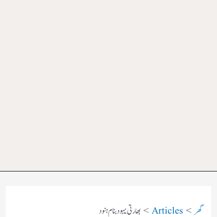
گھر
Articles
بھارتی یہود بنام ہنود