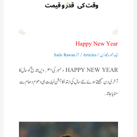
Happy New Year
/
/ از
ایک تبصرہ چھوڑیں
Articles
Saile Rawan
HAPPY NEW YEAR دسمبر کی۱ ۳؍ویں تاریخ کو سال کا
آخری دن سمجھتے ہوئے نئے سال کی ابتداکا جشن نہایت ہی دھوم دھام سے
منایاجاتا…