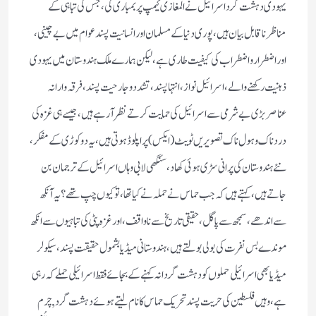
یہودی دہشت گرد اسرائیل نے المغازی کیمپ پر بمباری کی، جس کی تباہی کے
مناظر ناقابل بیان ہیں، پوری دنیا کے مسلمان اور انسانیت پسند عوام میں بے چینی،
اور اضطرارو اضطراب کی کیفیت طاری ہے، لیکن ہمارے ملک ہندوستان میں یہودی
ذہنیت رکھنے والے، اسرائیل نواز، انتہا پسند، تشدد و جارحیت پسند ، فرقہ وارانہ
عناصر بڑی بے شرمی سے اسرائیل کی حمایت کرتے نظر آرہےہیں، جیسے ہی غزہ کی
دردناک و ہول ناک تصویریں ٹویٹ( ایکس) پر اپلوڈ ہوتی ہیں، یہ دوکوڑی کے مفکر،
نئے ہندوستان کی پرانی سڑی ہوئی کھاد، سنگھی لابی وہاں اسرائیل کے ترجمان بن
جاتے ہیں، کہتے ہیں کہ جب حماس نے حملہ نے کیا تھا، تو کیوں چپ تھے؟ یہ آنکھ
سے اندھے، سمجھ سے پاگل، حقیقی تاریخ سے ناواقف، اور غزہ پٹی کی تباہیوں سے انکھ
موندے بس نفرت کی بولی بولتے ہیں، ہندوستانی میڈیا بشمول حقیقت پسند، سیکولر
میڈیا بھی اسرائیلی حملوں کو دہشت گردانہ کہنے کے بجائے فقط اسرائیلی حملے کہ رہی
ہے، وہیں فلسطین کی حریت پسند تحریک حماس کا نام لیتے ہوئے دہشت گرد, چرم