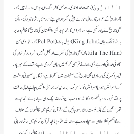
( رحمت خداوندی سے بس کافر لوگ ہی مایوس ہوتے ہیں) اور
الْكَافِرُونَ
پھر تاریخ کے عروج و زوال ہمارے پیش نظر ہونا چاہئے، روم کا بادشاہ نیرو کی سفاکی
بھی تاریخ نے یاد رکھی ہے، اور پھر اس کا انجام بد بھی، انگلستان کی تاریخ کا ظالم و جابر
بادشاہ کنگ جان (King John)، پول پاٹ (Pol Pot) اور اٹیلا دی ہن
(Attila The Hun) بھی تاریخ کی نظر سے اوجھل نہیں، نمرود و فرعون کی
جھوٹی خدائی اور بے بسی اللّٰہ نے قرآن کریم میں بیان کردی، اپنے وقت کے سپر پاور
قیصر و کسریٰ کی بربادی بھی تاریخ کے صفحات میں محفوظ ہے، تو پھر یہ صہیونی دہشت
گرد اسرائیل ہو ، یا اسرائیل نواز امریکہ، برطانیہ اور جرمنی، انہیں چاہے اپنی طاقت
پر جتنا غرور ہو، یا ظلم و جور کا نشہ ہو، سب ان شاءاللہ ایک دن اپنے برے انجام سے
تھرا اٹھیں گے بلکہ نیست و نابود ہو جائیں گے، قرآن کریم میں ظالموں کے خلاف
اللّٰہ کا کھلم کھلا اعلان اور سچا وعدہ ہے،وعد اللہ حقا، چنانچہ قرآن کریم میں ارشاد ربانی
ہے،
( اللہ ظالموں کو پسند
واللہ لا یحب الظالمین،