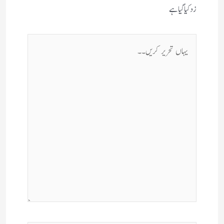
زد کیا گیا ہے
یہاں
تحریر
کریں۔۔