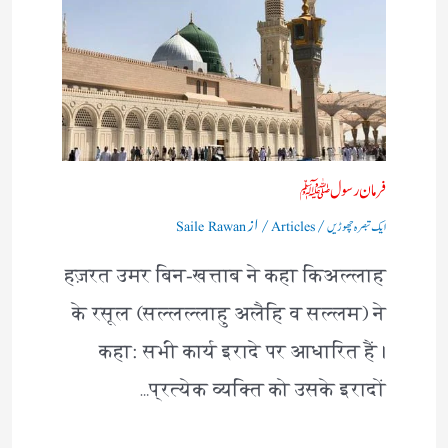
فرمان رسولﷺ
/
/ از
ایک تبصرہ چھوڑیں
Articles
Saile Rawan
हज़रत उमर बिन-खत्ताब ने कहा किअल्लाह
के रसूल (सल्लल्लाहु अलैहि व सल्लम) ने
कहा: सभी कार्य इरादे पर आधारित हैं।
प्रत्येक व्यक्ति को उसके इरादों…