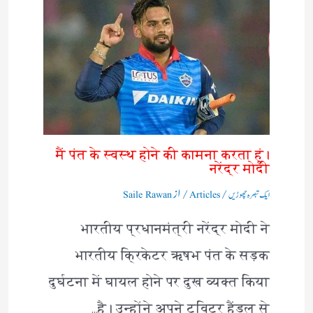
मैं पंत के स्वस्थ होने की कामना करता हूं।
नरेंद्र मोदी
/
/ از
ایک تبصرہ چھوڑیں
Articles
Saile Rawan
भारतीय प्रधानमंत्री नरेंद्र मोदी ने
भारतीय क्रिकेटर ऋषभ पंत के सड़क
दुर्घटना में घायल होने पर दुख व्यक्त किया
है। उन्होंने अपने ट्विटर हैंडल से…