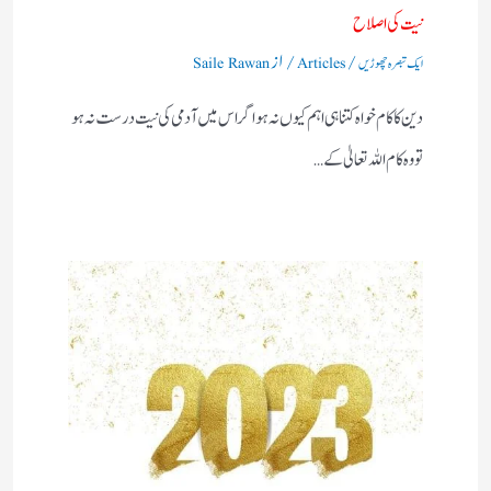
نیت کی اصلاح
/
/ از
ایک تبصرہ چھوڑیں
Articles
Saile Rawan
دین کا کام خواہ کتنا ہی اہم کیوں نہ ہو اگر اس میں آدمی کی نیت درست نہ ہو
تو وہ کام اللہ تعالیٰ کے…