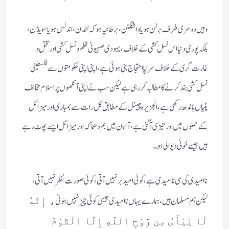
وہیں دوسری طرف برلن ہو یا واشنگٹن، برطانیہ ہو کہ لندن، اندلس ہو یا سویڈن،
بلکہ پوری دنیا اس نسل کشی کے خلاف، یہودی صہیونی ظلم و نسل کشی اور قتل و
غارت گری کے خلاف سراپا احتجاج بنی ہوئی ہے، اپنی اپنی حکومتوں سے فلسطینی
نسل کشی بند کرنے کا مطالبہ کر رہی ہے لیکن سب نے اپنی آنکھوں پر اسلام مخالف
پٹیاں باندھ رکھی ہے، الجزیرہ چینل کے مطابق کل رات سے بمباری اور میزائل
کے حملوں میں اور تیزی آگئی ہے، آسمان میں بم دھماکہ اور میزائل ایسے پھٹ رہے
ہیں جیسے خونی دیوالی ہو۔
ناامیدی کی سی ناامیدی ہے، کوئی امید بر نہیں آتی، کوئی صورت نظر نہیں آتی،
لیکن ہم مسلمان ہیں، ہمارے یہاں ناامیدی جیسی کوئی چیز نہیں ہوتی
، إِنَّهُ
لَا يَيْأَسُ مِن رَّوْحِ اللَّهِ إِلَّا الْقَوْمُ