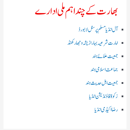
بھارت کے چند اہم ملی ادارے
آل انڈیا مسلم پرسنل لا بورڈ
امارت شرعیہ بہار اڑیشہ و جھارکھنڈ
جمعیت علمائے ہند
جماعت اسلامی ہند
جمعیت اہل حدیث ہند
زکوۃ فاؤنڈیشن انڈیا
رضا اکیڈمی انڈیا