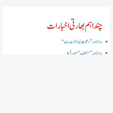
چند اہم بھارتی اخبارات
روز نامہ ’’ دعوت نیوز ڈاٹ نٹ‘‘
روزنامہ ’’ منصف‘‘ حیدر آباد
روزنامہ ’’ انقلاب‘‘ لکھنؤ
روز نامہ ’’راشٹریہ سہارا اردو
روزنامہ ’’اخبارمشرق‘‘ کولکاتا
روزنامہ ’’اعتماد‘‘ حیدرآباد
اردو نیوز ’’بی بی سی‘‘