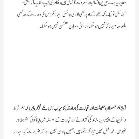
معیار یہ سب چیزیں انسانیت و مروت کا کمال ہیں ،ظاہری ٹیپ و ٹاپ آرائش و
آسائش تو ایک گدھے کے اوپر بھی لادی جاسکتی ہے، مگر اس کی وجہ سے گدھا کسی
بلند مقام پر فائز نہیں ہوسکتا اور اعلیٰ معیار پر متمکن نہیں ہو سکتا ۔
آج ہم مسلمان معیشت اور تجارت کی راہ میں کامیاب اس لئے نہیں ہیں
کہ ہم افراط
و تفریط کے شکار ہیں، زندگی گزارنے اور تجارت کے سلسلہ میں اپنا کوئی مضبوط اور
ٹھوس لائحہ عمل نہیں تیار کرسکے ہیں، ہمیں پتہ ہی نہیں ہے کہ ضرورت کیا ہے اور