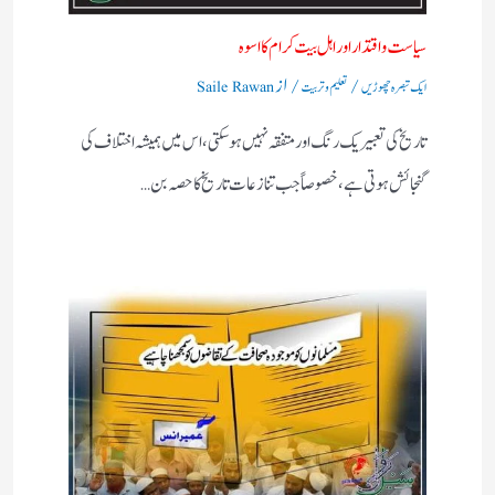
سیاست واقتدار اور اہل بیت کرام کا اسوہ
/
/ از
ایک تبصرہ چھوڑیں
تعلیم و تربیت
Saile Rawan
تاریخ کی تعبیر یک رنگ اور متفقہ نہیں ہو سکتی، اس میں ہمیشہ اختلاف کی
گنجائش ہوتی ہے، خصوصاً‌ جب تنازعات تاریخ کا حصہ بن…