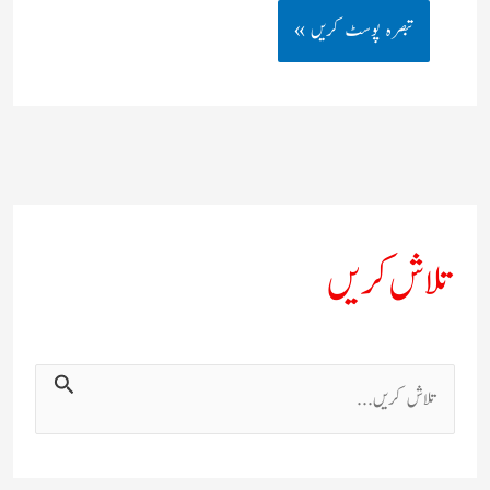
تلاش کریں
ت
ل
ا