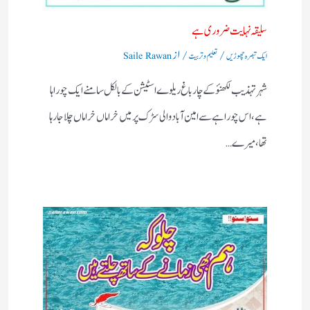
سلیقہ نہایت ضروری ہے
/
/ از
ایک تبصرہ چھوڑیں
تعلیم و تربیت
Saile Rawan
شہر تہذیب لکھنؤکے چارباغ ریلوے اسٹیشن کے بالکل سامنے ایک چوراہا
ہے ،اس چوراہے سے امین آباد والی سڑک پرمیں خراماں خراماں چلاجا رہا
تھا،میرے…