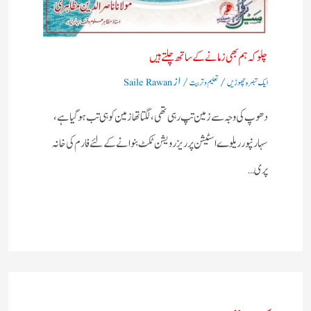
چلو کہ ہم بھی زمانے کے ساتھ چلتے ہیں
/
/ از
ایک تبصرہ چھوڑیں
تعلیم و تربیت
Saile Rawan
دھوپ کی وجہ سے زمین تپ رہی تھی، لگتا تھازمین کوہی تب ہوگیا ہے،
سہارنپورریلوے اسٹیشن پرریزرویشن ٹکٹ بنوانے کے لئے فارم کی خانہ
پری…