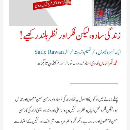
زندگی سادہ، لیکن فکر اور نظر بلند رکھیے !
/
/ از
ایک تبصرہ چھوڑیں
تعلیم و تربیت
Saile Rawan
محمد قمرالزماں ندوی
استاد /مدرسہ نور الاسلام کنڈہ پرتاپگڑھ
پہلے زمانے میں لوگوں کا اصول یہ تھا، زندگی تو سادہ اور رہن سہن معمولی اور نارمل
ہو، لیکن فکر و عمل خیال و نظر اور تخیل و پرواز اعلیٰ اور بلند ہو، یعنی زندگی کا رہن
سہن تو معمولی اور سادہ رہے، مگر فکر و نظر مروت و شرافت اور تخیل کے اعتبار سے