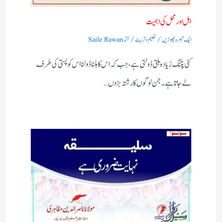
اہل اورمحل کی اہمیت
/
/ از
ایک تبصرہ چھوڑیں
تعلیم و تربیت
Saile Rawan
کٹی پتنگ زیادہ ہلتی ڈولتی ہے ، جب کہ اس کا ہلنا ڈولنا اس کو پستی کی طرف
لے جاتا ہے۔جن لوگوں کا رشتہ بڑوں…