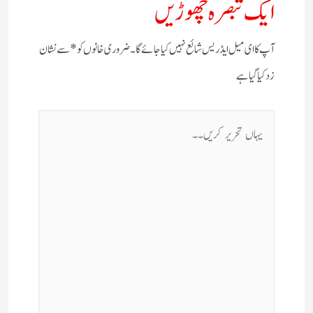
ایک تبصرہ چھوڑیں
آپ کا ای میل ایڈریس شائع نہیں کیا جائے گا۔
ضروری خانوں کو
*
سے نشان
زد کیا گیا ہے
یہاں
تحریر
کریں۔۔