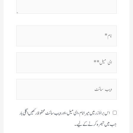
نام*
ای
میل**
ویب
سائٹ
اس براؤزر میں میرا نام، ای میل، اور ویب سائٹ محفوظ رکھیں اگلی بار
جب میں تبصرہ کرنے کےلیے۔