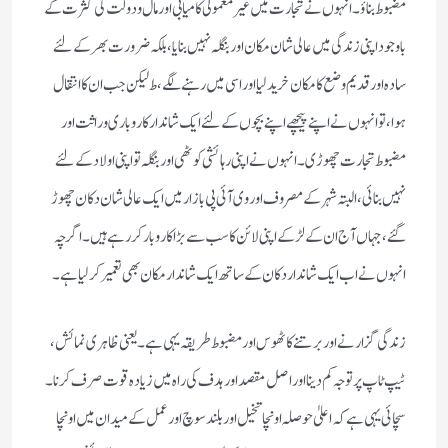
مضبوط بناؤ ۔ انہوں نے تجارت میں غیر معمولی کامیابی اور مال و دولت کی کثرت کے
باوجود اپنی زندگی میں عالی شان مکان اور بنگلہ نہیں بنایا، بلکہ ضرورت بھر کے لئے
سادہ اور قدیم وضع کا مکان خرید لیا اور اسی میں رہنے لگے،ط لیکن جب ان کا انتقال
ہوا، تو انہوں نے اپنے پیچھے اپنے بچوں کے لئے ایک شاندار کاروباری وراثت اور
مضبوط تجارت چھوڑی ۔انہوں نے اپنی رہائشی کوٹھی اور بنگلہ تو اپنی اولاد کے لئے
نہیں بنائی، البتہ شہر کے مصروف اور وی آئی پی بازار میں ایک عالی شان دکان چھوڑ
گئے، جہاں آج ان کے لڑکے اپنی لائن کا سب سے بڑا کاروبار کر رہے ہیں ۔ اگر چہ
انہوں نے اب ایک شاندار دکان کے ساتھ ایک شاندار مکان بھی تعمیر کر لیا ہے ۔
زندگی گزارنے اور برتنے کا ٹھوس اور مضبوط طریقہ یہی ہے ۔ یعنی ظاہری نمائش،
ٹیپ ٹاپ پر توجہ کم دینا اور اصل مقصد اور ہدف کی راہ میں زیادہ قوت صرف کرنا ۔
سچائی یہی ہے کہ اعلیٰ حوصلہ اونچا تخیل اور بلند سوچ اور عمل کے میدان میں اونچا