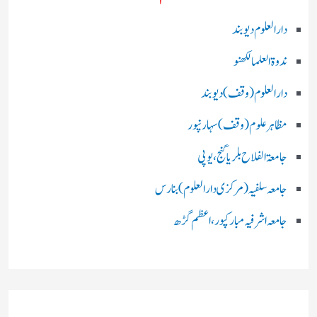
دارالعلوم دیوبند
ندوۃالعلما لکھنو
دارالعلوم (وقف)دیوبند
مظاہرعلوم (وقف)سہارنپور
جامعۃ الفلاح بلریاگنج،یوپی
جامعہ سلفیہ(مرکزی دارالعلوم )بنارس
جامعہ اشرفیہ مبارکپور،اعظم گڑھ