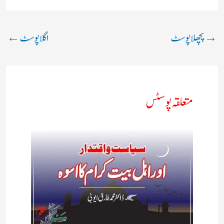
→
پچھلا پوسٹ
اگلا پوسٹ
←
متعلقہ پوسٹس