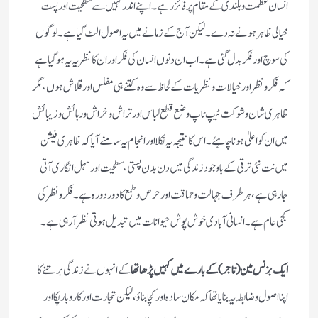
انسان عظمت و بلندی کے مقام پر فائز رہے ۔ اپنے اندر کہیں سے سطحیت اور پست
خیالی ظاہر ہونے نہ دے ۔ لیکن آج کے زمانے میں یہ اصول الٹ گیا ہے ۔لوگوں
کی سوچ اور فکر بدل گئی ہے ۔ اب ان دنوں انسان کی فکر اور ان کا نظریہ یہ ہوگیا ہے
کہ فکر و نظر اور خیالات و نظریات کے لحاظ سے وہ کتنے ہی مفلس اور قلاش ہوں، مگر
ظاہری شان و شوکت ٹیپ ٹاپ وضع قطع لباس اور تراش و خراش و رہائش و زیبائش
میں ان کو اعلیٰ ہونا چاہئے۔ اس کا نتیجہ یہ نکلا اور انجام یہ سامنے آیا کہ ظاہری فیشن
میں نت نئی ترقی کے باوجود زندگی میں دن بدن پستی، سطحیت اور سہل انگاری آتی
جارہی ہے، ہر طرف جہالت و حماقت اور حرص و طمع کا دور دورہ ہے ۔ فکر و نظر کی
کجی عام ہے ۔ انسانی آبادی خوش پوش حیوانات میں تبدیل ہوتی نظر آرہی ہے ۔
ایک بزنس مین (تاجر) کے بارے میں کہیں پڑھا تھا
کے انہوں نے زندگی برتنے کا
اپنا اصول و ضابطہ یہ بنایا تھا کہ مکان سادہ اور کچا بناؤ ،لیکن تجارت اور کار و بار پکا اور