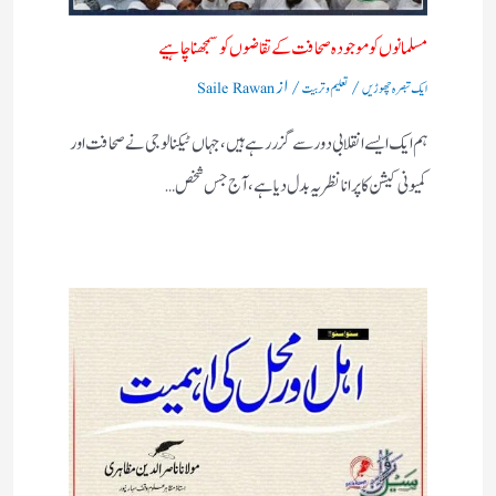
مسلمانوں کو موجودہ صحافت کے تقاضوں کو سمجھنا چاہیے
/
/ از
ایک تبصرہ چھوڑیں
تعلیم و تربیت
Saile Rawan
ہم ایک ایسے انقلابی دور سے گزر رہے ہیں، جہاں ٹیکنالوجی نے صحافت اور
کمیونی کیشن کا پرانا نظریہ بدل دیا ہے، آج جس شخص…