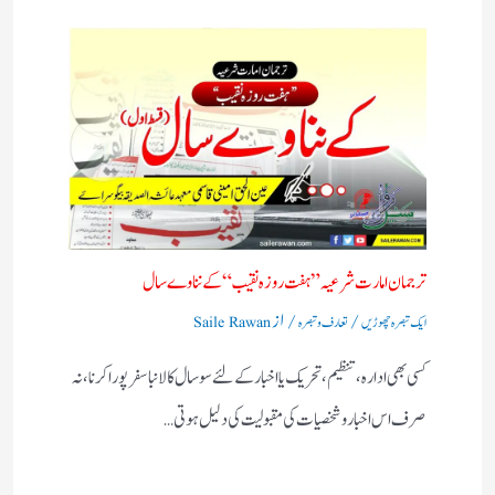
ترجمان امارت شرعیہ ” ہفت روزہ نقیب “کے نناوے سال
/
/ از
ایک تبصرہ چھوڑیں
تعارف و تبصرہ
Saile Rawan
کسی بھی ادارہ ،تنظیم ،تحریک یا اخبار کے لئے سوسال کا لانبا سفر پورا کرنا ،نہ
صرف اس اخبار وشخصیات کی مقبولیت کی دلیل ہوتی…