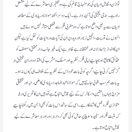
توازن و تقابل ادیان کی جو منہاج قائم کی ہے وہ تکثیری معاشرے کے لیے مشعل
راہ ہے ۔ سماجی یکجہتی کی آئینہ دار ہے ۔ ایک دوسرا نکتہ مولانا دریابادی کے مطالعہ
ادیان سے یہ بھی واضح ہوتا ہے کہ وہ مغربی فکر سے قطعی متاثر نہیں ہوئے ہیں
انہوں نے توریت ، انجیل زبور اور وید وپران کی آیات و روایات کو نقل کیا ہے لیکن
ان کا انداز بڑا عادلانہ اور محققانہ ہے ظاہر ہے ایک غیر جانب دار محقق و مصنف کو
حقائق کا تابع ہونا چاہیے اپنی فکر ، نظریہ اور مسلک و مشرب کی اقتداء دوران تحقیق ہر
گز نہیں کرنی چاہیے اگر چہ کوئی بات خود اس کے نظریہ کے خلاف ہی کیوں نہ ہو ۔
یہ بات ہم سب بخوبی جانتے ہیں کہ مولانا عبد الماجد دریابادی کا علمی رتبہ اور تحقیقی
مزاج جہاں باحثین و اسکالرس کے لیے قابل اتباع ہے تو وہیں ان کا تحریری ورثہ
متوازن فکر وعمل کا شاہ کار ہے ۔ اسی کے ساتھ اس بات کو بھی ذہن میں رکھنا چاہیے
کہ مثبت فکر اور سنجیدہ سوچ پر حامل کوئی بھی کردار ہر دور اور ہر معاشرے کے لیے
قابل اتباع ہوتا ہے ۔