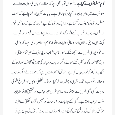
کام مسلمانوں نے کیا ہے
۔ افسوس تو یہ بھی ہے کہ مطالعہ ادیان کی روایت ہمارے
معاشرے میں دن بدن مدھم پڑتی جارہی ہے ۔ یہ بات بھی یاد رکھنا چاہیے کہ امت
مسلمہ داعی کی حیثیت رکھتی ہے لہذا ایک داعی کے لیے ضروری ہے کہ وہ جس قوم
اور جس مذہب و مشرب کے افراد کو دعوت دے رہا ہے اسے اس قوم و معاشرے
کی مذہبی ، دینی ، اخلاقی اور روحانی روایات و اقدار کا علم ہونا ضروری ہے تاکہ داعی
مدعو کو پوری طرح سے سمجھا سکے ۔ مولانا عبد الماجد دریابادی نے ان تمام سماجی و
دینی تقاضوں کو مد نظر رکھتے ہوئے دیگر مذاہب و ادیان کی تاریخ و ثقافت اور ان کے
نشیب و فراز کو خوب بیان کیا ہے ۔ خوش آئند بات یہ ہے کہ مولانا نے دیگر مذاہب
کا مطالعہ تعصب و تنگ نظری کا چشمہ اتار کر کیا ہے تاکہ تحقیقی رویوں اور فروغ علم کی
روایت کسی بھی طرح سے متاثر نہ ہو ۔ اسی طرح غیر جانب دار تحقیق کا اثر سماج پر
مثبت مرتب ہوتا ہے ۔ کسی کے جذبات و احساسات کو ٹھیس نہیں پہنچتی ہے البتہ
حقائق و دلائل کی روشنی میں کوئی بات عام رجحان سے ہٹ کر پیش کی جاتی ہے تو