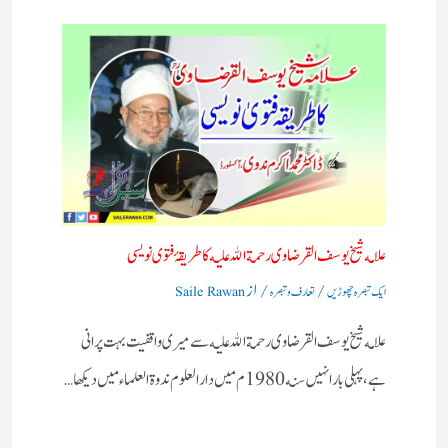
علامه شيخ يوسف القرضاوى رحمة الله عليه كا طريقۂ فتوى نويسى
/
/ از
ایک تبصرہ چھوڑیں
تعارف و تبصرہ
Saile Rawan
علامه شيخ يوسف القرضاوى رحمة الله عليه سے ميرى واقفيت بہت پرانى
ہے، پہلى بار انہيں سنه 1980م ميں دار العلوم ندوة العلماء ميں ديكها…