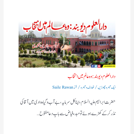
دارالعلوم دیوبند: وہ عالم میں انتخاب
/
/ از
ایک تبصرہ چھوڑیں
تعارف و تبصرہ
Saile Rawan
حضرت ابراہیم علیہ السلام، اپنا کل سرمایہ، بے آب وگیاہ وادی میں آقا کی
نذر کرکے کھڑے ہوئے تو مبدء فیاض سے بابِ دعا مفتوح…