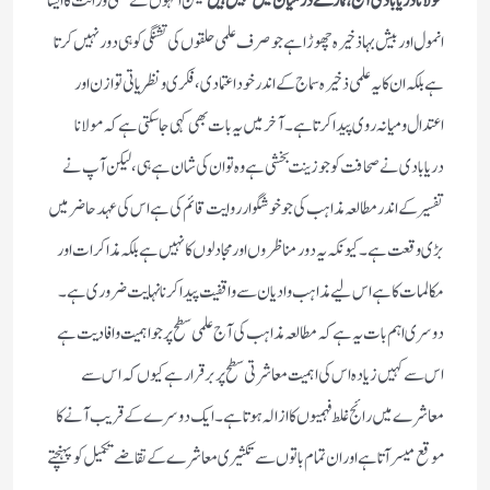
مولانا دریابادی آج ہمارے درمیان میں نہیں ہیں
لیکن انہوں نے علمی وراثت کا ایسا
انمول اور بیش بہا ذخیرہ چھوڑا ہے جو صرف علمی حلقوں کی تشنگی کو ہی دور نہیں کرتا
ہے بلکہ ان کا یہ علمی ذخیرہ سماج کے اندر خود اعتمادی ، فکری و نظریاتی توازن اور
اعتدال و میانہ روی پیدا کرتا ہے ۔ آخر میں یہ بات بھی کہی جاسکتی ہے کہ مولانا
دریابادی نے صحافت کو جو زینت بخشی ہے وہ تو ان کی شان ہے ہی، لیکن آپ نے
تفسیر کے اندر مطالعہ مذاہب کی جو خوشگوار روایت قائم کی ہے اس کی عہد حاضر میں
بڑی وقعت ہے۔ کیونکہ یہ دور مناظروں اور مجادلوں کا نہیں ہے بلکہ مذاکرات اور
مکالمات کا ہے اس لیے مذاہب و ادیان سے واقفیت پیدا کرنا نہایت ضروری ہے ۔
دوسری اہم بات یہ ہے کہ مطالعہ مذاہب کی آج علمی سطح پر جو اہمیت و افادیت ہے
اس سے کہیں زیادہ اس کی اہمیت معاشرتی سطح پر برقرار ہے کیوں کہ اس سے
معاشرے میں رائج غلط فہمیوں کا ازالہ ہوتا ہے ۔ ایک دوسرے کے قریب آنے کا
موقع میسر آتا ہے اور ان تمام باتوں سے تکثیری معاشرے کے تقاضے تکمیل کو پہنچتے