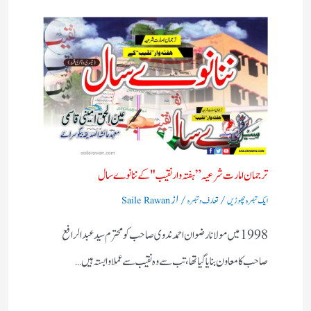
ترجمان امارت شرعیہ”ہفتہ وار نقیب "کے ننانوے سال
/
/ از
ایک تبصرہ چھوڑیں
تعارف و تبصرہ
Saile Rawan
1998 میں مولانا رضوان احمد ندوی صاحب کو محترم سید عبدالرافع
صاحب کا معاون بنایا گیا تھا ،تب سے وہ نقیب سے عملا وابستہ ہیں…