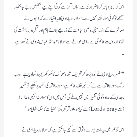
اس کو ظاہر و باہر کرنا ضروری ہے۔ ہاں اگر اسے کوئی اپنے لیے تنقیص وبے جا تنقید
سمجھے تو کوئی مضائقہ نہیں ہے ۔ مولانا دریابادی کا یہ امتیاز ہے کہ انہوں نے
معاشرے کے اندر سنجیدہ علمی مباحث کے ذریعے بقائے باہم اور تحمل و برداشت کی
شاندار روایت قائم کی ہے ۔ اسی حوالے سے مولانا عبد اللہ عباس ندوی نے لکھا ہے
۔
"مفسر دریابادی نے خود پڑھ کر تحریف شدہ صحائف کا کھوکھلا پن دکھادیا ہے ، اور یہ
رنگ سورہ فاتحہ سے لے کر اخیر تک قائم ہے ، سورہ فاتحہ کی تفسیر دیکھیے تو تفسیر
ماجدی کے علاوہ کوئی تفسیر ایسی نہیں ملے گی جس میں اس کا موازنہ انجیلی دعا لارڈ
(Lords prayer) سے کیا ہو ، اور قرآن کی افضلیت کا سکہ بٹھایا ہو”
اس تناظر میں یہ بات پورے وثوق سے کہی جاسکتی ہے کہ مولانا دریابادی نے