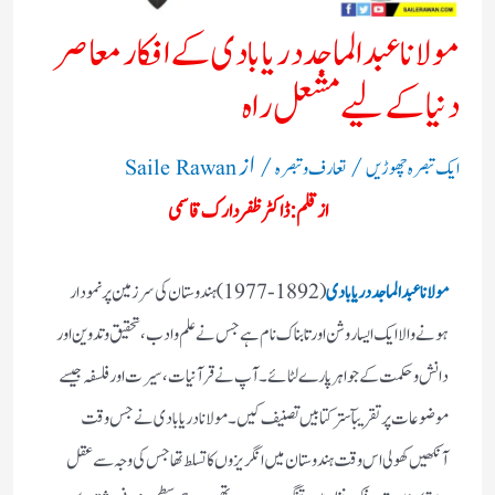
مولانا عبد الماجد دریابادی کے افکار معاصر
دنیا کے لیے مشعل راہ
/
/ از
ایک تبصرہ چھوڑیں
تعارف و تبصرہ
Saile Rawan
از قلم: ڈاکٹر ظفر دارک قاسمی
مولانا عبد الماجد دریابادی
( 1892-1977) ہندوستان کی سرزمین پر نمودار
ہونے والا ایک ایسا روشن اور تابناک نام ہے جس نے علم و ادب ، تحقیق و تدوین اور
دانش و حکمت کے جواہر پارے لٹائے ۔ آپ نے قرآنیات ، سیرت اور فلسفہ جیسے
موضوعات پر تقریبآ ستر کتابیں تصنیف کیں۔ مولانا دریابادی نے جس وقت
آنکھیں کھولی اس وقت ہندوستان میں انگریزوں کا تسلط تھا جس کی وجہ سے عقل