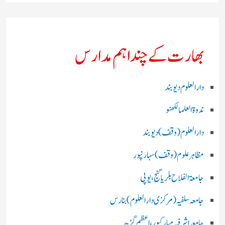
بھارت کے چند اہم مدارس
دارالعلوم دیوبند
ندوۃالعلما لکھنو
دارالعلوم (وقف)دیوبند
مظاہرعلوم (وقف)سہارنپور
جامعۃ الفلاح بلریاگنج،یوپی
جامعہ سلفیہ(مرکزی دارالعلوم )بنارس
جامعہ اشرفیہ مبارکپور،اعظم گڑھ