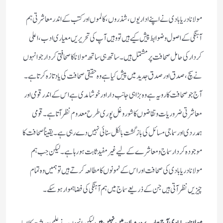
مولانا دریابادی نے اپنے اداریوں ، شذروں ، کالموں اور کتب کے اندر معاشرتی ہم
آہنگی کے اصول و ضوابط پیش کیے ہیں تو وہیں آپ کی تحریریں معیاری ادب ، اعلی
کردار کی حامل صحافت پر مشتمل ہیں ۔ ساتھ ہی ساتھ مولانا کا صحافتی کردار جو انہوں
نے سچ ، صدق اور صدق جدید میں پیش کیا ہے وہ حقیقی صحافت کی یاد تازہ کرتا ہے ۔
آج جو صحافت کا رویہ ہے وہ بڑا ہی جانب دار اور خوشامدی ہے اس کے اندر قومی اور
معاشرتی ضروریات و تقاضوں کا شور و غل پوری طرح معدوم نظر آتا ہے ۔ قومی
ہمدردی اور سماجی مسائل کی بازگشت بالکل سنائی نہیں دے رہی ہے ۔ یقیناً صحافت کا
موجودہ کردار سماج و معاشرے کے لیے غیر مفید ثابت ہورہا ہے ۔ لیکن جب ہم
مولانا دریابادی کی صحافت اور اس کے نمونوں کا مطالعہ کرتے ہیں تو ہمیں وہ تمام
چیزیں نظر آتی ہیں جن کے ذریعے سماج میں ہم آہنگی کی فضا ہموار ہوسکے ۔