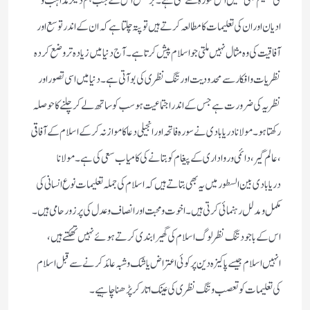
کی تعلیم بھی ہمیں اس سورہ سے ملتی ہے ۔ برعکس اس کے جب ہم دیگر مذاہب و
ادیان اور ان کی تعلیمات کا مطالعہ کرتے ہیں تو پتہ چلتا ہے کہ ان کے اندر توسع اور
آفاقیت کی وہ مثال نہیں ملتی جو اسلام پیش کرتا ہے ۔ آج دنیا میں زیادہ تر وضع کردہ
نظریات و افکار سے محدودیت اور تنگ نظری کی بو آتی ہے ۔ دنیا میں اسی تصور اور
نظریہ کی ضرورت ہے جس کے اندر اجتماعیت ہو سب کو ساتھ لے کر چلنے کا حوصلہ
رکھتا ہو ۔ مولانا دریابادی نے سورہ فاتحہ اور انجیلی دعا کا موازنہ کرکے اسلام کے آفاقی
، عالم گیر، دائمی و رواداری کے پیغام کو بتانے کی کامیاب سعی کی ہے ۔ مولانا
دریابادی بین السطور میں یہ بھی بتاتے ہیں کہ اسلام کی جملہ تعلیمات نوع انسانی کی
مکمل و مدلل رہنمائی کرتی ہیں ۔ اخوت و محبت اور انصاف و عدل کی پر زور حامی ہیں ۔
اس کے باجود تنگ نظرلوگ اسلام کی گھیرا بندی کرتے ہوئے نہیں تھکتے ہیں ،
انہیں اسلام جیسے پاکیزہ دین پر کوئی اعتراض یا شک و شبہ عائد کرنے سے قبل اسلام
کی تعلیمات کو تعصب و تنگ نظری کی عینک اتار کر پڑھنا چاہیے۔