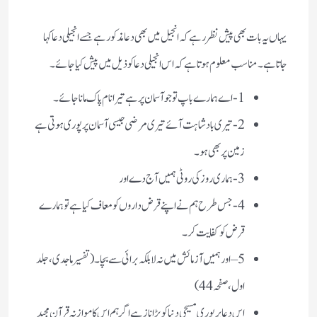
یہاں یہ بات بھی پیش نظر رہے کہ انجیل میں بھی دعا مذکور ہے جسے انجیلی دعا کہا
جاتاہے ۔ مناسب معلوم ہوتا ہے کہ اس انجیلی دعا کو ذیل میں پیش کیا جائے ۔
1- اے ہمارے باپ تو جو آسمان پر ہے تیرا نام پاک مانا جائے ۔
2- تیری بادشاہت آئے تیری مرضی جیسی آسمان پر پوری ہوتی ہے
زمین پر بھی ہو ۔
3- ہماری روز کی روٹی ہمیں آج دے اور
4- جس طرح ہم نے اپنے قرض داروں کو معاف کیا ہے تو ہمارے
قرض کو کفایت کر ۔
5 – اور ہمیں آزمائش میں نہ لا بلکہ برائی سے بچا۔ (تفسیر ماجدی ، جلد
اول ، صفحہ 44)
اس دعا پر پوری مسیحی دنیا کو بڑا ناز ہے اگر ہم اس کا موازنہ قرآن مجید