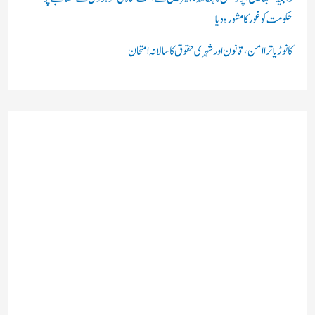
حکومت کو غور کا مشورہ دیا
کانوڑ یاترا امن،قانون اور شہری حقوق کا سالانہ امتحان