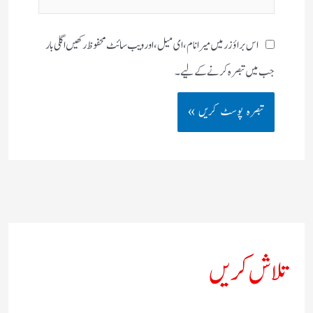
سائٹ
اس براؤزر میں میرا نام، ای میل، اور ویب سائٹ محفوظ رکھیں اگلی بار
جب میں تبصرہ کرنے کےلیے۔
تلاش کریں