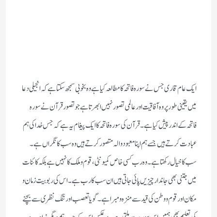
ایک عام قاری جس نے سورہ فاتحہ کا مطالعہ کیا ہے وہ بخوبی سمجھ سکتا ہے کہ انجیلی دعا
میں یقینی طور پر وہ آفاقیت اور عالمی تصور نہیں ابھرتا ہے جو تصور قرآن نے سورہ
فاتحہ کے اندر پیش کیا ہے ۔ قرآن کی سورہ فاتحہ کا ایک پیغام یہ ہے کہ جس خدا کی ہم
عبادت کرتے ہیں جسے ہم اپنا معبود و الہ متصور کرتے ہیں وہ سب کا نگراں ہے ۔
سب کا خیال رکھتا ہے ۔ وہ رب کسی خاص کمیونٹی ، قوم و ملک کا نہیں ہے بلکہ کائنات
میں جتنی بھی جاندار چیزیں پائی جاتی ہیں ان سب کا رب ہے ۔ اس کی ربوبیت زمان و
مکان اور قوم و وطن کی قید سے منزہ و مبرا ہے ۔ گویا تعصب اور تنگ نظری سے بچنے