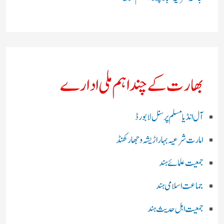
بھارت کے چند اہم ملی ادارے
آل انڈیا مسلم پرسنل لا بورڈ
امارت شرعیہ بہار اڑیشہ و جھارکھنڈ
جمعیت علمائے ہند
جماعت اسلامی ہند
جمعیت اہل حدیث ہند