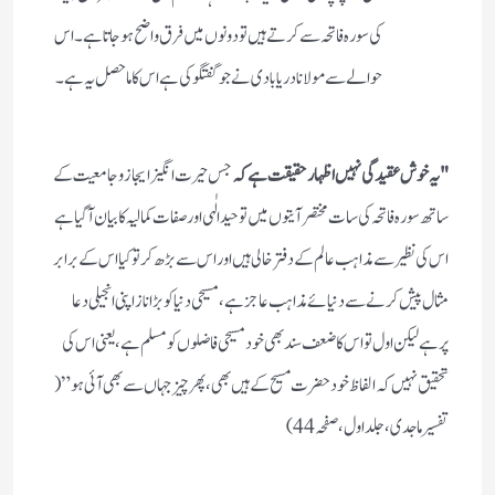
کی سورہ فاتحہ سے کرتے ہیں تو دونوں میں فرق واضح ہو جاتا ہے ۔ اس
حوالے سے مولانا دریابادی نے جو گفتگو کی ہے اس کا ماحصل یہ ہے۔
"یہ خوش عقیدگی نہیں اظہار حقیقت ہے کہ
جس حیرت انگیز ایجاز و جامعیت کے
ساتھ سورہ فاتحہ کی سات مختصر آیتوں میں توحید الٰہی اور صفات کمالیہ کا بیان آگیا ہے
اس کی نظیر سے مذاہب عالم کے دفتر خالی ہیں اور اس سے بڑھ کر تو کیا اس کے برابر
مثال پیش کرنے سے دنیائے مذاہب عاجز ہے ، مسیحی دنیا کو بڑا ناز اپنی انجیلی دعا
پرہے لیکن اول تو اس کا ضعف سند بھی خود مسیحی فاضلوں کو مسلم ہے ، یعنی اس کی
تحقیق نہیں کہ الفاظ خود حضرت مسیح کے ہیں بھی ، پھر چیز جہاں سے بھی آئی ہو” (
تفسیر ماجدی ، جلد اول ، صفحہ 44)