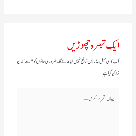
ایک تبصرہ چھوڑیں
آپ کا ای میل ایڈریس شائع نہیں کیا جائے گا۔
ضروری خانوں کو
*
سے نشان
زد کیا گیا ہے
یہاں
تحریر
کریں۔۔