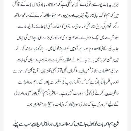
بریں یہ بات پورے وثوق سے کہی جا سکتی ہے کہ مولانا دریابادی اس بات کے قائل
ہیں کہ ہم لوگ اپنی تاریخ و تہذیب اور دین و دھرم کا مطالعہ کرنے کے ساتھ ساتھ
دیگر اقوام کی دینی ، تاریخی اور سماجی روایتوں کا مطالعہ بھی کیا جائے ۔ آج ہمارے
معاشرے میں ایک دوسرے سے جو بیزاری اور دوری بڑھ رہی ہے اس کی جہاں
جذبہ خیر سگالی کا معدوم ہونا ہے تو وہیں ہم اپنے خول میں رہنے کو زیادہ پسند کرتے
ہیں وطن عزیز میں پائے جانے والے عقائد و نظریات اور مذاہب و ادیان کی بابت
ہماری معلومات اولا تو نہیں ہیں ۔ اگر ہیں بھی تو تو ابھی تشنہ ہیں ۔ آج بھی خود ہمارے
اندر یہ فکر پائی جاتی ہے کہ کہ دیگر مذاہب کی تعلیمات یا ان کے رسم و رواج سے
واقفیت پیدا کرنے کی کوئی ضرورت نہیں ہے۔ معاشرتی ہم آہنگی اور علمی رواداری
کے لیے ضروری ہے کہ ہماری سوچ کا دائرہ نہایت وسیع اور متوازن ہو۔
شاید ہم اس بات کو بھول جاتے ہیں کہ مطالعہ ادیان اور تقابل ادیان پر سب سے پہلے