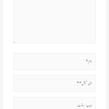
نام*
ای
میل**
ویب