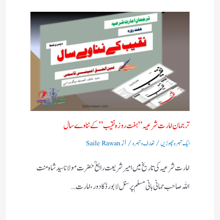
ترجمان امارت شرعیہ”ہفت روزہ نقیب” کے نناوے سال
/
/ از
ایک تبصرہ چھوڑیں
تعارف و تبصرہ
Saile Rawan
امارت شرعیہ کی تاریخ میں امیر شریعت رابع ؒ حضرت مولانا سید شاہ منت
اللہ صاحب حمانی بانی مسلم پرسنل لا بورڈ کا دور ،امارت…