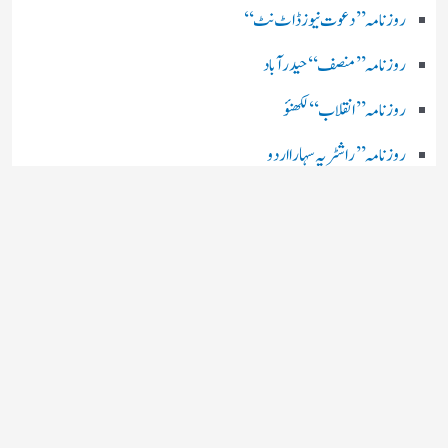
روز نامہ ’’ دعوت نیوز ڈاٹ نٹ‘‘
روزنامہ ’’ منصف‘‘ حیدر آباد
روزنامہ ’’ انقلاب‘‘ لکھنؤ
روز نامہ ’’راشٹریہ سہارا اردو
روزنامہ ’’اخبارمشرق‘‘ کولکاتا
روزنامہ ’’اعتماد‘‘ حیدرآباد
اردو نیوز ’’بی بی سی‘‘