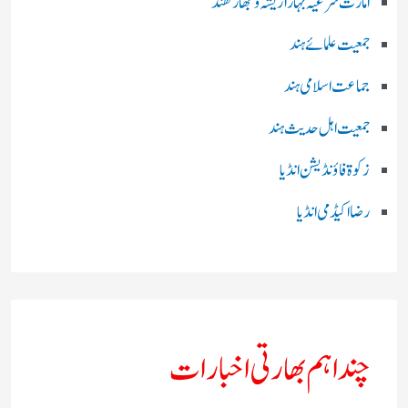
امارت شرعیہ بہار اڑیشہ و جھارکھنڈ
جمعیت علمائے ہند
جماعت اسلامی ہند
جمعیت اہل حدیث ہند
زکوۃ فاؤنڈیشن انڈیا
رضا اکیڈمی انڈیا
چند اہم بھارتی اخبارات