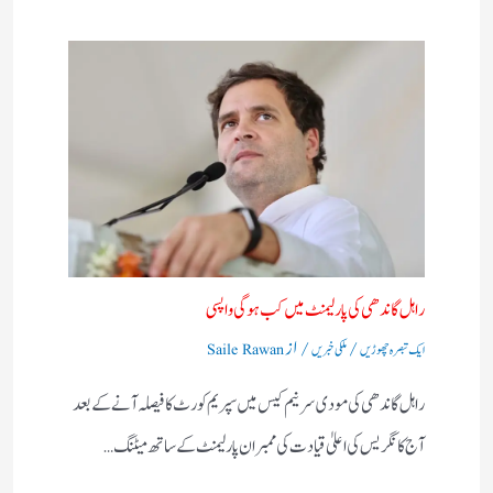
راہل گاندھی کی پارلیمنٹ میں کب ہوگی واپسی
/
/ از
ایک تبصرہ چھوڑیں
ملکی خبریں
Saile Rawan
راہل گاندھی کی مودی سرنیم کیس میں سپریم کورٹ کا فیصلہ آنے کے بعد
آج کانگریس کی اعلیٰ قیادت کی ممبران پارلیمنٹ کے ساتھ میٹنگ…