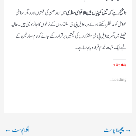
واضح رہے کہ تیل کمپنیاں بین الاقوامی منڈی
میں ایندھن کی قیمتوں اور دیگر معاشی
عوامل کو مدنظر رکھتے ہوئے ہر ماہ ایل پی جی سلنڈروں کے نرخوں کا جائزہ لیتی ہیں۔ حالیہ
فیصلے میں گھریلو ایل پی جی سلنڈروں کی قیمتیں برقرار رکھے جانے کو عام صارفین کے
لیے ایک مثبت قدم قرار دیا جا رہا ہے۔
Like this:
Loading...
→
پچھلا پوسٹ
اگلا پوسٹ
←