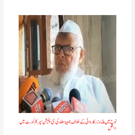
نوح میں بلڈوزر کاروائی کے خلاف جمعیۃ علماء کی نئی پٹیشن سپریم کورٹ میں
داخل