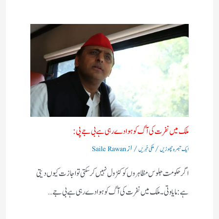
ملک میں نفرت کی آگ کو ہوا دے رہی ہے بی جے پی:
/
/ از
ایک تبصرہ چھوڑیں
ملکی خبریں
Saile Rawan
اگر حکومت جلوس مظاہروں کو کنٹرول نہیں کرسکتی تو اجازت کیوں دیتی
ہے:مایاوتی۔ ملک میں نفرت کی آگ کو ہوا دے رہی ہے بی جے…