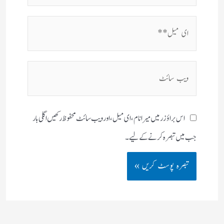
ای
میل**
ویب
سائٹ
اس براؤزر میں میرا نام، ای میل، اور ویب سائٹ محفوظ رکھیں اگلی بار
جب میں تبصرہ کرنے کےلیے۔