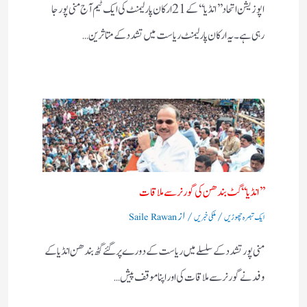
اپوزیشن اتحاد ’’ انڈیا‘‘ کے 21 ارکان پارلیمنٹ کی ایک ٹیم آج منی پور جا
رہی ہے۔ یہ ارکان پارلیمنٹ ریاست میں تشدد کے متاثرین…
’’ انڈیا‘‘ گٹ بندھن کی گورنر سے ملاقات
/
/ از
ایک تبصرہ چھوڑیں
ملکی خبریں
Saile Rawan
منی پور تشدد کے سلسلے میں ریاست کے دورے پر گئے گٹھ بندھن انڈیا کے
وفد نے گورنر سے ملاقات کی اور اپنا موقف پیش…