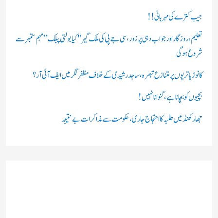
ں
جیب کترے کی مہربانی !!
:
تعلیم، روزگار اور جواب دہی پر زور، سی جے پی کی ملک گیر "کیا بولتی پبلک” مہم ستمبر سے
شروع ہوگی
کانوڑ یاتریوں پر متنازع تبصرہ، ساجد رشیدی کے خلاف مظفرنگر میں ایف آئی آر؟
بچیوں کو بچانا ہے، گنوانا نہیں!
جھارکھنڈ میں طلبہ کا احتجاج جاری، حکومت سے مذاکرات بے نتیجہ