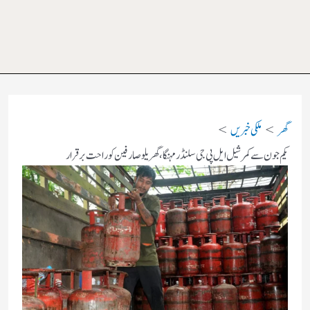
گھر
ملکی خبریں
یکم جون سے کمرشیل ایل پی جی سلنڈر مہنگا، گھریلو صارفین کو راحت برقرار