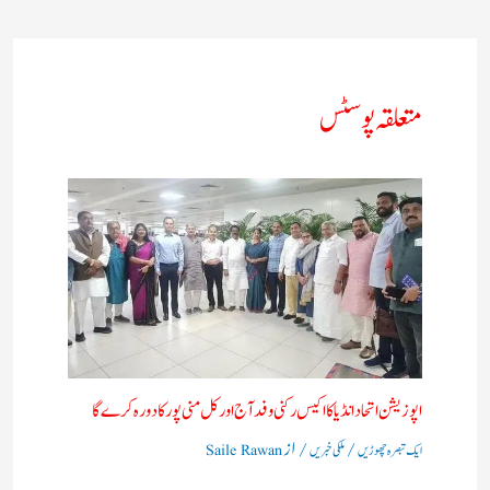
متعلقہ پوسٹس
اپوزیشن اتحاد انڈیا کا اکیس رکنی وفد آج اور کل منی پور کا دورہ کرے گا
/
/ از
ایک تبصرہ چھوڑیں
ملکی خبریں
Saile Rawan