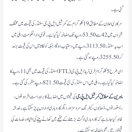
گئی ہے۔
سرکاری اعلان کے مطابق 19 کلوگرام کے کمرشیل ایل پی جی سلنڈر کی قیمت میں مختلف
شہروں میں 42 سے 53.50 روپے تک اضافہ کیا گیا ہے۔ قومی دارالحکومت دہلی میں
اب یہ سلنڈر 3113.50 روپے میں دستیاب ہوگا، جبکہ کولکاتا میں اس کی قیمت بڑھ
کر 3255.50 روپے ہو گئی ہے۔
اسی طرح 5 کلوگرام فری ٹریڈ ایل پی جی (FTL) سلنڈر کی قیمت میں بھی 11 روپے کا
اضافہ کیا گیا ہے۔ دہلی میں اس سلنڈر کی نئی قیمت 821.50 روپے مقرر کی گئی ہے۔
ماہرین کے مطابق کمرشیل ایل پی جی
کی قیمتوں میں اضافے کا براہِ راست اثر ہوٹلوں،
ریستورانوں، ڈھابوں، کیٹرنگ سروسز اور دیگر کاروباری اداروں پر پڑ سکتا ہے۔ خدشہ
ظاہر کیا جا رہا ہے کہ کاروباری لاگت بڑھنے کے نتیجے میں کھانے پینے کی اشیا اور خدمات کی
قیمتوں میں بھی اضافہ ہو سکتا ہے۔