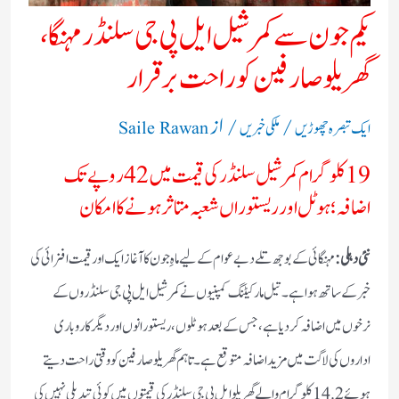
یکم جون سے کمرشیل ایل پی جی سلنڈر مہنگا،
گھریلو صارفین کو راحت برقرار
/
/ از
ایک تبصرہ چھوڑیں
ملکی خبریں
Saile Rawan
19 کلوگرام کمرشیل سلنڈر کی قیمت میں 42 روپے تک
اضافہ؛ ہوٹل اور ریستوراں شعبہ متاثر ہونے کا امکان
نئی دہلی:
مہنگائی کے بوجھ تلے دبے عوام کے لیے ماہِ جون کا آغاز ایک اور قیمت افزائی کی
خبر کے ساتھ ہوا ہے۔ تیل مارکیٹنگ کمپنیوں نے کمرشیل ایل پی جی سلنڈروں کے
نرخوں میں اضافہ کر دیا ہے، جس کے بعد ہوٹلوں، ریستورانوں اور دیگر کاروباری
اداروں کی لاگت میں مزید اضافہ متوقع ہے۔ تاہم گھریلو صارفین کو وقتی راحت دیتے
ہوئے 14.2 کلوگرام والے گھریلو ایل پی جی سلنڈر کی قیمتوں میں کوئی تبدیلی نہیں کی