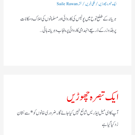
/
/ از
ایک تبصرہ چھوڑیں
ملکی خبریں
Saile Rawan
ہریانہ کے ضلع نوح میں پولیس کی کاروائی اور مسلمانوں کی املاک و مکانات
پر بلڈوزر کے ذریعے انہدامی کاروائی پر پنجاب و ہریانہ ہائی…
ایک تبصرہ چھوڑیں
آپ کا ای میل ایڈریس شائع نہیں کیا جائے گا۔
ضروری خانوں کو
*
سے نشان
زد کیا گیا ہے