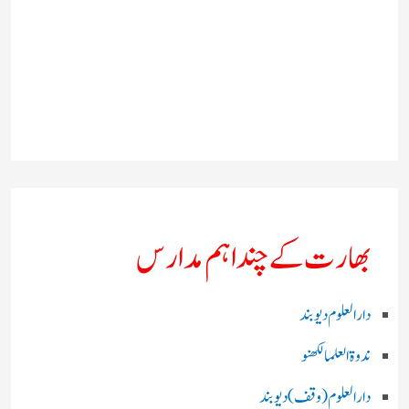
بھارت کے چند اہم مدارس
دارالعلوم دیوبند
ندوۃالعلما لکھنو
دارالعلوم (وقف)دیوبند