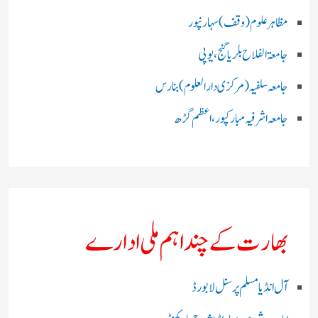
مظاہرعلوم (وقف)سہارنپور
جامعۃ الفلاح بلریاگنج،یوپی
جامعہ سلفیہ(مرکزی دارالعلوم )بنارس
جامعہ اشرفیہ مبارکپور،اعظم گڑھ
بھارت کے چند اہم ملی ادارے
آل انڈیا مسلم پرسنل لا بورڈ