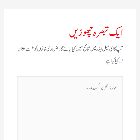
ایک تبصرہ چھوڑیں
آپ کا ای میل ایڈریس شائع نہیں کیا جائے گا۔
ضروری خانوں کو
*
سے نشان
زد کیا گیا ہے
یہاں
تحریر
کریں۔۔