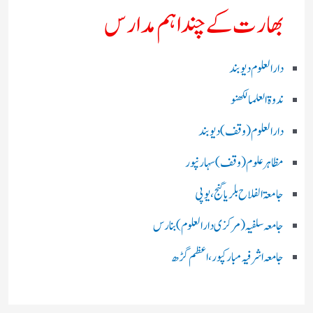
بھارت کے چند اہم مدارس
دارالعلوم دیوبند
ندوۃالعلما لکھنو
دارالعلوم (وقف)دیوبند
مظاہرعلوم (وقف)سہارنپور
جامعۃ الفلاح بلریاگنج،یوپی
جامعہ سلفیہ(مرکزی دارالعلوم )بنارس
جامعہ اشرفیہ مبارکپور،اعظم گڑھ