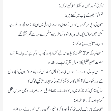
کا کوئی تصور نہیں ہوسکتا۔“(نگینے لوگ)
مجتبیٰ حسین کے باب میں لکھتے ہیں:
”ان کی ادبی سرگرمیاں اوران کے ادبی دوست ہی دہلی میں ان کا اوڑھنا بچھونا تھے۔ ایسا
کبھی نہیں ہوا کہ ایک فرمانبردار شوہر کی طرح وہ آفس سے سیدھے گھر پہنچ گئے
ہوں۔“(چہرے پڑھاکرو)
حسن ضیاء کی صحافتی عظمت کا بیان اس لیے بھی زیادہ دلچسپ ہوگیا ہے کہ یہاں نثر میں
صنعت حسنِ تعلیل کا استعمال نظر آتا ہے۔ ملاحظہ ہو
”حسن ضیاء کی ادارت کے دوران ماہنامہ ’آجکل‘کا قد اس قدر بلند ہوا کہ ان کی سبکدوشی
کے بعد حکومت کو ’آجکل‘ کا سائز گھٹا کر آدھا کرنا پڑا۔“(نگینے لوگ)
حقانی القاسمی کے خاکے میں ان کا لحاف نامہ خاصا طویل ہے۔ صرف دو تین سطریں نقل
کرنا چاہوں گی۔ملاحظہ ہو:
”ان کے پاس ایک لحاف تھا، کوئی اور ڈگری نہیں تھی، حالانکہ انھوں نے دارالعلوم