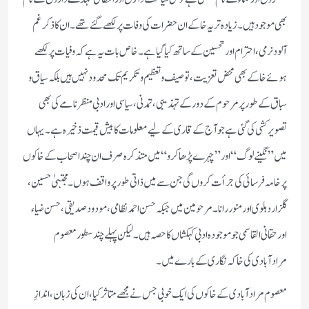
بھی موجود ہیں۔ زیادہ تر یہ خاکے ان حضرات کی وفات پر لکھے گئے تھے۔ ان کا ذکر غم
آلود نرمی، احترام اور تحسین کے ساتھ کیا گیا ہے۔ خاص بات یہ ہے کہ وفیات پر لکھے
ہوئے خاکے بھی محض تعزیت، توصیف و تعظیم وتکریم تک محدود نہیں ہیں بلکہ سیاق و
سباق کے طور پر مرحوم کے دور کے تہذیبی، تمدنی، سیاسی اور ادبی منظرنامے کی بھی
تصویر کشی کی گئی ہے جو آج کے قاری کے لیے معلومات کا بیش قیمت ذخیرہ ہے۔ یہاں
میں ”نگینے لوگ“ اور ”چہرے پڑھا کرو“میں متذکرہ صرف ان چند اصحاب کے خاکوں
پر خامہ فرسائی کی جرأت کروں گی جن سے میں ذاتی طور پر واقف ہوں۔ مجتبیٰ حسین،
گلزار دہلوی اور منور رانا۔ مرحومین میں جبکہ حسن احمد نظامی، مودود صدیقی، حسن ضیاء
اور حقانی القاسمی جو موجودہ ادبی کہکشاں کا حصہ ہیں۔ لیکن پہلے چند سطور معصوم
مرادآبادی کی خاکہ نگاری کے بارے میں۔
معصوم مرادآبادی کے خاکوں کی ایک خوبی جس نے مجھے متاثر کیا، ان کی زبان، اندازِ