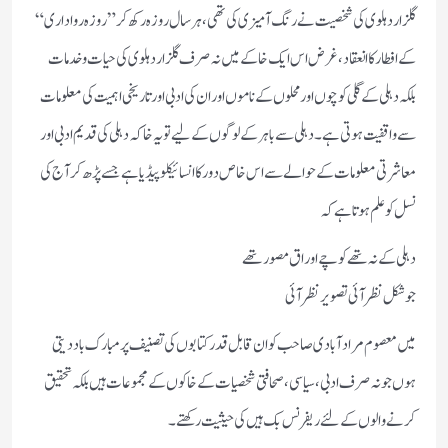
گلزار دہلوی کی شخصیت نے رنگ آمیزی کی تھی، ہر سال روزہ رکھ کر ”روزہ رواداری“
کے افطار کا انعقاد، غرض اس ایک خاکے میں نہ صرف گلزار دہلوی کی حیات و خدمات
بلکہ دہلی کے گلی کوچوں اور محلوں کے ناموں اور ان کی ادبی اور تاریخی اہمیت کی معلومات
سے واقفیت ہوتی ہے۔ دہلی سے باہر کے لوگوں کے لیے تو یہ خاکہ دہلی کی قدیم ادبی اور
معاشرتی معلومات کے حوالے سے اس خاص دور کا انسائیکلو پیڈیا ہے جسے پڑھ کر آج کی
نسل کو علم ہوتا ہے کہ
دہلی کے نہ تھے کوچے اوراق مصورتھے
جو شکل نظر آئی تصویر نظرآئی
میں معصوم مرادآبادی صاحب کو ان قابل قدر کتابوں کی تصنیف پر مبارک باد دیتی
ہوں جو نہ صرف ادبی، سیاسی، صحافتی شخصیات کے خاکوں کے مجموعات ہیں بلکہ تحقیق
کرنے والوں کے لئےریفرنس بک ہیں کی حیثیت رکھتے۔