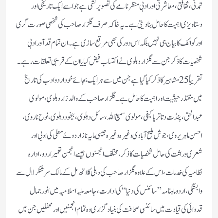
تمدنی، ثقافتی، معاشرتی اور ادبی منظرنامے کی تصویر کشی ہے جو اسے ایک تاریخی اور
دستاویزی اہمیت کا حامل بنادیتی ہے۔ یہ خاکہ صرف گلزار صاحب کی شخصی صورت گری
اور کوائف کا بیان ہی نہیں بلکہ اس دور کی بھی مرقع سازی ہے۔ ان تمام قدآور ادبی
شخصیات کا ذکر جن سے گلزار دہلوی نے اکتساب فیض کیا یا ان کے قریبی تعلقات رہے۔
تقریباً 25 مشاہیر کا ذکر کیا گیا ہے جن میں سے ہر ایک بجائے خود اردو ادب کی تاریخ
میں مقتدر حیثیت اور اہمیت کا حامل ہے۔ گلزار صاحب کے والد زار دہلوی، مولوی
عبدالحق، پنڈت دتاتریا کیفی، مولوی سمیع اللہ، سائل دہلوی، بیخود دہلوی، نوح ناروی،
احسن ماہریروی، جوش ملیح آبادی وغیرہ وغیرہ جیسی مایہ ناز اردوئے معلی کی ادبی اور
شعری وراثت کی حامل شخصیات کا ذکر، مختلف انجمنوں جیسے انجمن تعمیر اردو، ادارہ
نظامیہ کی خدمات، اس کے علاوہ گلزار صاحب کی دہلی کلاتھ مل کے مالک سرشنکر لال سے
وابستگی، اردو ماہنامہ ”سائنس کی دنیا“کی ادارت،جامعہ ملیہ اسلامیہ میں انور جمال
قدوائی کی قیادت میں سائنسی صحافت کی بنیاد گزاری وہ تمام انجمنیں اور محفلیں جن میں