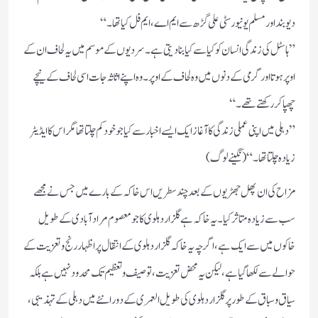
دیوبند اور مسلم یونیورسٹی علی گڑھ سے ایم اے، ایم فل کیا تھا۔“
”ہاسٹل کی زندگی انسان کو کیا سے کیا بنادیتی ہے۔ سردیوں کے موسم میں یہ لحاف ان کے
اوپر ہوتا اور گرمی کے دنوں میں وہ لحاف کے اوپر۔ وہ اپنے اثاثہ جات اسی لحاف کے نیچے
چھپا کر رکھتے تھے۔“
”دہلی میں اپنی عملی زندگی کا آغاز ایک ایسے اخبار سے کیا جو خود کم چلتا تھامگر اس کا ایڈیٹر
زیادہ چلتا تھا۔“(نگینے لوگ)
مزاح کی ان پھل جھڑیوں کے بعد چند سطریں اس خاکہ کے بارے میں جس نے مجھے
سب سے زیادہ متاثر کیا۔ یہ خاکہ ہے گلزار دہلوی کا جو معصوم مرادآبادی کے طویل
خاکوں میں سے ایک ہے، اگر چہ یہ خاکہ گلزار دہلوی کے انتقال پر اظہار رنج و تعزیت کے
حوالے سے لکھاگیا ہے، لیکن یہ محض تعزیت، توصیف و تعظیم تک محدودنہیں ہے بلکہ
سیاق و سباق کے طور پر گلزار دہلوی کی طویل العمری کے دورانئے میں دہلی کے تہذیبی،