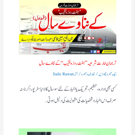
ترجمان امارت شرعیہ ” ہفت روزہ نقیب “کے نناوے سال
/
/ از
ایک تبصرہ چھوڑیں
تعارف و تبصرہ
Saile Rawan
کسی بھی ادارہ ،تنظیم ،تحریک یا اخبار کے لئے سوسال کا لانبا سفر پورا کرنا ،نہ
صرف اس اخبار وشخصیات کی مقبولیت کی دلیل ہوتی…