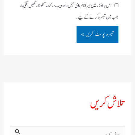
اس براؤزر میں میرا نام، ای میل، اور ویب سائٹ محفوظ رکھیں اگلی بار
جب میں تبصرہ کرنے کےلیے۔
تلاش کریں
ت