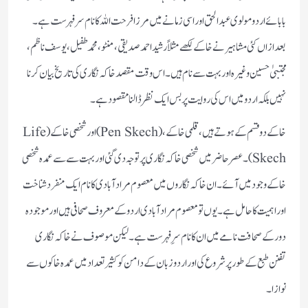
بابائے اردو مولوی عبدالحق اور اسی زمانے میں مرزا فرحت اللہ کا نام سرفہرست ہے۔
بعد ازاں کئی مشاہیر نے خاکے لکھے مثلاً رشید احمد صدیقی، منٹو، محمد طفیل، یوسف ناظم،
مجتبیٰ حسین وغیرہ اور بہت سے نام ہیں۔ اس وقت مقصد خاکہ نگاری کی تاریخ بیان کرنا
نہیں بلکہ اردو میں اس کی روایت پر بس ایک نظر ڈالنا مقصود ہے۔
خاکے دو قسم کے ہوتے ہیں، قلمی خاکے، (Pen Skech) اور شخصی خاکے (Life
Skech)۔ عصر حاضر میں شخصی خاکہ نگاری پر توجہ دی گئی اور بہت سے سے عمدہ شخصی
خاکے وجود میں آئے۔ ان خاکہ نگاروں میں معصوم مرادآبادی کا نام ایک منفرد شناخت
اور اہمیت کا حامل ہے۔ یوں تو معصوم مرادآبادی اردو کے معروف صحافی ہیں اور موجودہ
دور کے صحافت نامے میں ان کا نام سرِفہرست ہے۔ لیکن موصوف نے خاکہ نگاری
تفنن طبع کے طور پر شروع کی اور اردو زبان کے دامن کو کثیر تعداد میں عمدہ خاکوں سے
نوازا۔