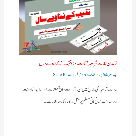
ترجمان امارت شرعیہ”ہفت روزہ نقیب” کے نناوے سال
/
/ از
ایک تبصرہ چھوڑیں
تعارف و تبصرہ
Saile Rawan
امارت شرعیہ کی تاریخ میں امیر شریعت رابع ؒ حضرت مولانا سید شاہ منت
اللہ صاحب حمانی بانی مسلم پرسنل لا بورڈ کا دور ،امارت…