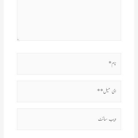
نام*
ای
میل**
ویب
سائٹ