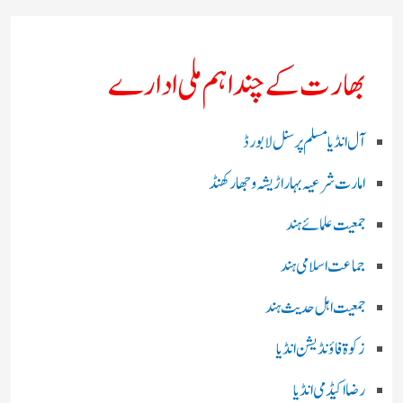
بھارت کے چند اہم ملی ادارے
آل انڈیا مسلم پرسنل لا بورڈ
امارت شرعیہ بہار اڑیشہ و جھارکھنڈ
جمعیت علمائے ہند
جماعت اسلامی ہند
جمعیت اہل حدیث ہند
زکوۃ فاؤنڈیشن انڈیا
رضا اکیڈمی انڈیا