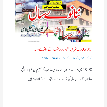
ترجمان امارت شرعیہ”ہفتہ وار نقیب "کے ننانوے سال
/
/ از
ایک تبصرہ چھوڑیں
تعارف و تبصرہ
Saile Rawan
1998 میں مولانا رضوان احمد ندوی صاحب کو محترم سید عبدالرافع
صاحب کا معاون بنایا گیا تھا ،تب سے وہ نقیب سے عملا وابستہ ہیں…