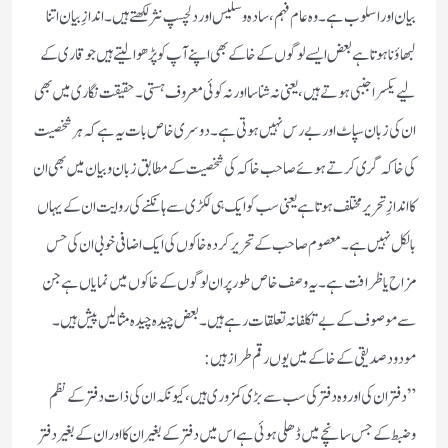
بیان اور اسلوب ہے۔وہ عام فہم، سادہ و سلیس اور دلچسپ نثر لکھتے ہیں۔ اندازِ بیان اتنا
لبھاؤنا ہوتا ہے بعض ایسے لوگوں کے خاکے بھی اپنے آپ کو پڑھوا لیتے ہیں جو قاری کے
لیے یکسر اجنبی ہوتے ہیں،یعنی نہ شناسا اور نہ کوئی معروف ہستی۔ حقیقت نگاری میں بھی
ان کی زبان سپاٹ اور بے رس نہیں ہوتی ہے۔ دوسری خاص بات یہ ہے کہ ہر شخصیت
کی خاکہ گری کرتے ہوئے صاحب خاکہ کی شخصیت کے مطابق زبان و بیان میں بھی ان
کا اندازِتحریر مختلف ہوتا ہے یعنی سب کو ایک ہی لکڑی سے ہانکنے کی روایت ان کے یہاں
بالکل نہیں ہے۔ معصوم صاحب کے تحریر کردہ خاکوں کی ایک اضافی خوبی ان کی حس
مزاح یا ظرافت ہے۔ یہ وصف خاص طور پر ان لوگوں کے خاکوں میں نمایاں ہے جن
سے موصوف کے بے تکلفانہ تعلقات رہے ہیں۔ بعض چیدہ چیدہ مثالیں پیش ہیں۔
مودود صدیقی کے خاکے میں یوں رقم طراز ہیں:
”دفتر ان کی اور وہ دفتر کی سب سے بڑی کمزوری ہیں،کیونکہ ان کی ذات دفتر کے نظم
وضبط کے جس سانچے میں ڈھلی ہوئی ہے اس میں دفتر کے بغیر ان کا اور ان کے بغیر دفتر