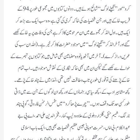
کرو“ اور ”نگینے لوگ“ شائع ہوئے ہیں۔ دونوں کتابوں میں مجموعی طور پر 94کے
قریب خاکے ہیں اور جن شخصیات کی خاکہ گری کی گئی ہے، وہ سب ایک سے بڑھ کر
ایک ہیں۔ اول الذکر مجموعے میں ان مرحومین کا ذکر ہے جن کی وفات پر یہ خاکے لکھے
گئے اور آخر الذکر ”نگینے لوگ“ میں موجود حضرات کا ذکر خیر ہے۔ (اللہ ان سب کی
عمریں دراز کرے)۔ آخر میں آٹھ یانووہ مضامین بھی شامل ہیں جو کتابوں پر تبصرے کے
حوالے سے لکھے گئے لیکن ان میں بھی خاکہ نگاری کے نقوش موجود ہیں۔ اب تمام
خاکے پڑھنے کی تو فوری طور پر تاب و طاقت نہیں تھی، لہٰذا میں نے چند خاکے پڑھے۔
کچھ مشاہیر ادب کے، کچھ سیاسی رہنماؤں کے اور کچھ ان لوگوں کے جن سے میں ذاتی
طور کسی حد تک وقف ہوں۔ ”چہرے پڑھا کرو“ میں شمس الرحمٰن فاروقی، گوپی چند
نارنگ، شمیم حنفی، گلزار دہلوی کے علاوہ دلیپ کمار، فخرالدین علی احمد، اے پی جے
عبدالکلام، بی اماں،حسرت موہانی جیسی عظیم شخصیات بھی ہیں، ایک باب اسلامی
مفکروں اورعلماء کے نام مختص ہے تو کئی سیاست دانوں اور انتظامی عہدے داروں کے نام