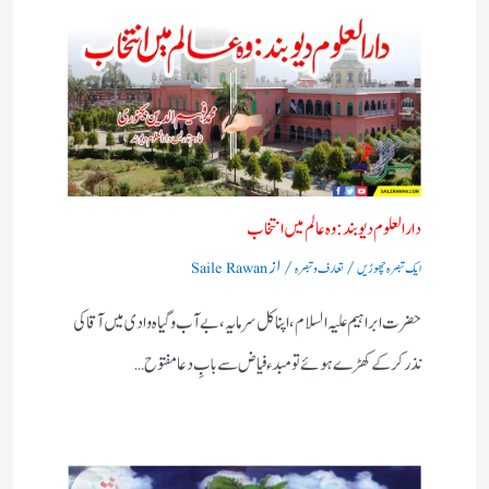
دارالعلوم دیوبند: وہ عالم میں انتخاب
/
/ از
ایک تبصرہ چھوڑیں
تعارف و تبصرہ
Saile Rawan
حضرت ابراہیم علیہ السلام، اپنا کل سرمایہ، بے آب وگیاہ وادی میں آقا کی
نذر کرکے کھڑے ہوئے تو مبدء فیاض سے بابِ دعا مفتوح…