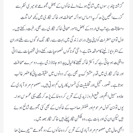
گزشتہ چند برسوں میں شائع ہونے والے خاکوں کے بعض مجموعے جو میری نظر سے
گزرے انھیں پڑھ کر یہ احساس ہوا کہ صحافت اور خاکہ نگاری میں کچھ مماثلت
ومطابقت ہے تب ہی اردو کے بعض نامور صحافی خاکہ نگاری سے بھی رغبت رکھتے ہیں۔
اول تو ان حضرات کو اپنی پیشہ ورانہ زندگی میں بہت سے رنگا رنگ لوگوں سے ملنے اور ان
کے انٹرویوز لینے کا موقعہ ملتا ہے، اتنی گوناگوں خصوصیات رکھنے والی شخصیات سے ذاتی
واقفیت ہوجاتی ہے کہ اکثر خاکہ لکھنے کا خیال پیدا ہوجانا لازمی ہے۔ دوسرے صحافت
اور خاکہ نگاری میں قدرِمشترک یہ بھی ہے کہ دونوں میں حقیقت بیانی کا عنصر غالب
ہوتا ہے۔ تصور، تخیل اور تخلیقیت کی فسوں کاریاں کم ہوتی ہیں۔ معصوم مرادآبادی کے
علاوہ سہیل انجم اور شمع افروز زیدی کے تحریر کردہ خاکے پڑھ کر مجھے یہی محسوس ہوا۔
یوں تو ابن کنول مرحوم اور غضنفر صاحب کے خاکوں کے بھی کئی مجموعے شائع ہوئے
ہیں لیکن ان کی اور بات ہے۔ وہ فکشن نگار پہلے ہیں خاکہ نگار بعد میں۔
ابھی حال میں معصوم مرادآبادی کے تحریر کردہ خاکوں کے دو مجموعے ”چہرے پڑھا