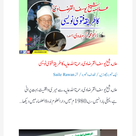
علامه شيخ يوسف القرضاوى رحمة الله عليه كا طريقۂ فتوى نويسى
/
/ از
ایک تبصرہ چھوڑیں
تعارف و تبصرہ
Saile Rawan
علامه شيخ يوسف القرضاوى رحمة الله عليه سے ميرى واقفيت بہت پرانى
ہے، پہلى بار انہيں سنه 1980م ميں دار العلوم ندوة العلماء ميں ديكها…