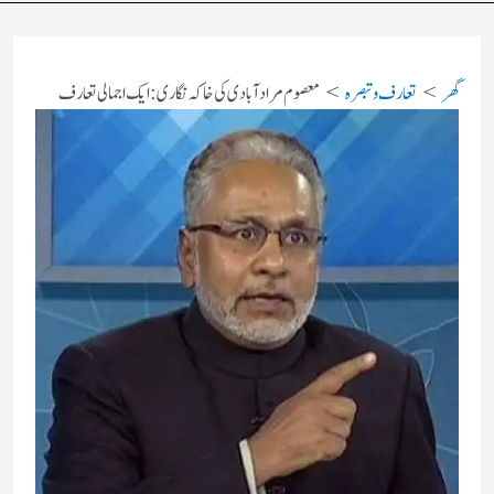
گھر
تعارف و تبصرہ
معصوم مرادآبادی کی خاکہ نگاری:ایک اجمالی تعارف