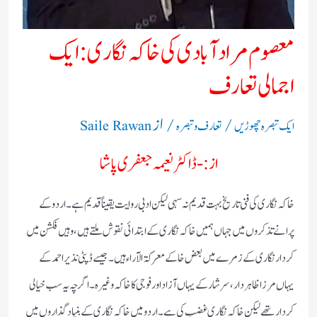
معصوم مرادآبادی کی خاکہ نگاری:ایک
اجمالی تعارف
/
/ از
ایک تبصرہ چھوڑیں
تعارف و تبصرہ
Saile Rawan
از:- ڈاکٹر نعیمہ جعفری پاشا
خاکہ نگاری کی فنی تاریخ بہت قدیم نہ سہی لیکن ادبی روایت یقیناً قدیم ہے۔ اردو کے
پرانے تذکروں میں جہاں ہمیں خاکہ نگاری کے ابتدائی نقوش ملتے ہیں،وہیں فکشن میں
کردار نگاری کے زمرے میں بعض خاکے معرکۃ الآراء ہیں۔ جیسے ڈپٹی نذیر احمد کے
یہاں مرزا ظاہر دار، سرشار کے یہاں آزاد اور فوجی کا خاکہ وغیرہ۔ اگرچہ یہ سب خیالی
کردار تھے لیکن خاکہ نگاری غضب کی ہے۔ اردو میں خاکہ نگاری کے بنیاد گذاروں میں