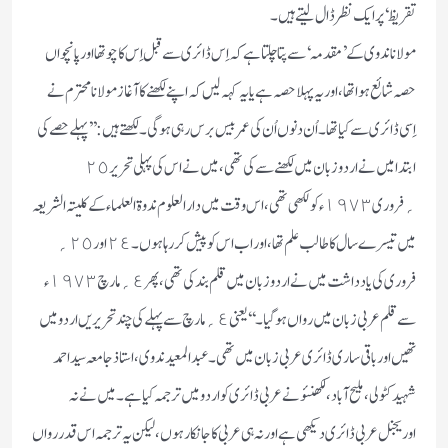
تقریظ ‘ پر ایک نظر ڈال لیتے ہیں ۔
مولانا ندوی کے ’ مقدمہ ‘ سے پتا چلتا ہے کہ اِس ڈائری سے قبل اِس کا چوتھا اور پانچواں
حصہ شائع ہوا تھا ، اور یہ پہلا حصہ ہے یا یہ کہہ لیں کہ اپنے لکھنے کا آغاز مولانا محترم نے
اِسی ڈائری سے کیا تھا ۔ اُن دنوں اُن کی عمر بیس برس رہی ہوگی ۔ لکھتے ہیں : ’’ پہلے حصے کی
ابتدا میں نے اردو زبان میں لکھنے سے کی تھی ، میں نے اس کی پہلی تحریر ٢٥
؍فروری ١٩٧٣ء کو لکھی تھی ، اس وقت میں دارالعلوم ندوۃ العلماء کے کلیتہ الشریعہ
میں تیسرے سال کا طالب علم تھا ، اور اب اس کو پیش کر رہا ہوں ۔ ٢٤ اور ٢٥ ؍
فروری کی یادداشت میں نے اردو زبان میں قلم بند کی تھی ، پھر ٤؍ مارچ ١٩٧٣ء
سے قلم عربی زبان میں رواں ہوگیا ۔‘‘ یعنی ٤؍ مارچ سے پہلے کی چند تحریریں اردو میں
تھیں اور باقی ساری ڈائری عربی زبان میں تھی ۔ عبدالمعید ندوی ، استاذ جامعہ سید احمد
شہید کٹولی ، ملیح آباد ، لکھنئو نے عربی ڈائری کو اردو میں ترجمہ کیا ہے ۔ میں نے نہ
اوریجنل عربی ڈائری دیکھی ہے اور نہ ہی عربی کا جانکار ہوں ، لیکن یہ ترجمہ اس قدر رواں