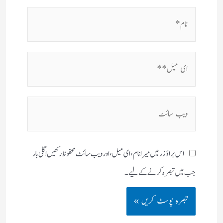
نام*
ای
میل**
ویب
سائٹ
اس براؤزر میں میرا نام، ای میل، اور ویب سائٹ محفوظ رکھیں اگلی بار
جب میں تبصرہ کرنے کےلیے۔