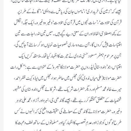
کیا گیا ہے ۔ ڈائری میں رنگا رنگ سُرخیوں سے مختلف نوعیت کے اندراجات شامل ہیں ،
جیسے کہ ’ زمین کی خریداری ‘ ، ’ ماموں جان کی ریاض سے واپسی ‘ ، ’ گانے کے طرز پر
قرآن کی تلاوت ‘ ، ’ سات لہجوں میں قرآن کی تلاوت ‘ وغیرہ وغیرہ ۔ ایک جگہ انگلش
کے کچھ اصطلاحی الفاظ اور ان کے معنی دیے گیے ہیں ۔ مَیں تین اندراجات سے تین
اقتباسات پیش کروں گا ، جن سے وہ ساری خصوصیات نمایاں ہو کر سامنے آجائیں گی ،
جن پر مرحوم جعفر مسعود حسنی ندوی نے حیرت کا اظہار کیا تھا ۔ ملاحظہ کریں ایک
اقتباس ، جو ’ ہندوستانی لیڈروں پر حضرت مولانا کا تبصرہ ‘ کے عنوان سے ہے : ’’ کل رات
حضرت مولانا ( علی میاں ندوی ؒ ) کی مجلس میں حاضر ہوا ، مجلس میں ایڈوکیٹ ظفر احمد ،
میرے خالو محمد مسلم اور دیگر حضرات شریک تھے ، شرکائے مجلس ہندوستان کی مشہور
شخصیات کے متعلق گفتگو کر رہے تھے ، جیسے گاندھی جی ، نہرو اور آزاد ، محمد علی جوہر
وغیرہ ۔ حضرت مولانا نے گاندھی کے معاملے کی حقیقت واضح کی کہ انہوں نے کس
طرح لوگوں کو جوڑا اور عدمِ تعصب کا اظہار کیا اور مسلمانوں کے ساتھ لطف و محبت کا