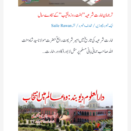
ترجمان امارت شرعیہ”ہفت روزہ نقیب” کے نناوے سال
/
/ از
ایک تبصرہ چھوڑیں
تعارف و تبصرہ
Saile Rawan
امارت شرعیہ کی تاریخ میں امیر شریعت رابع ؒ حضرت مولانا سید شاہ منت
اللہ صاحب حمانی بانی مسلم پرسنل لا بورڈ کا دور ،امارت…