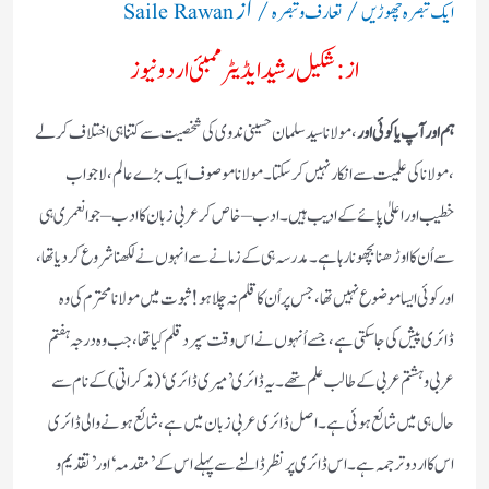
/
/ از
ایک تبصرہ چھوڑیں
تعارف و تبصرہ
Saile Rawan
از : شکیل رشید ایڈیٹر ممبئی اردو نیوز
ہم اور آپ یا کوئی اور
، مولانا سید سلمان حسینی ندوی کی شخصیت سے کتنا ہی اختلاف کرلے
، مولانا کی علمیت سے انکار نہیں کر سکتا ۔ مولانا موصوف ایک بڑے عالم ، لاجواب
خطیب اور اعلیٰ پائے کے ادیب ہیں ۔ ادب – خاص کر عربی زبان کا ادب – جوانعمری ہی
سے اُن کا اوڑھنا بچھونا رہا ہے ۔ مدرسہ ہی کے زمانے سے انہوں نے لکھنا شروع کر دیا تھا ،
اور کوئی ایسا موضوع نہیں تھا ، جس پر اُن کا قلم نہ چلا ہو ! ثبوت میں مولانا محترم کی وہ
ڈائری پیش کی جا سکتی ہے ، جسے اُنہوں نے اس وقت سپرد قلم کیا تھا ، جب وہ درجہ ہفتم
عربی و ہشتم عربی کے طالب علم تھے ۔ یہ ڈائری ’ میری ڈائری ‘ ( مذکراتی ) کے نام سے
حال ہی میں شائع ہوئی ہے ۔ اصل ڈائری عربی زبان میں ہے ، شائع ہونے والی ڈائری
اس کا اردو ترجمہ ہے ۔ اس ڈائری پر نظر ڈالنے سے پہلے اس کے ’ مقدمہ ‘ اور ’ تقدیم و