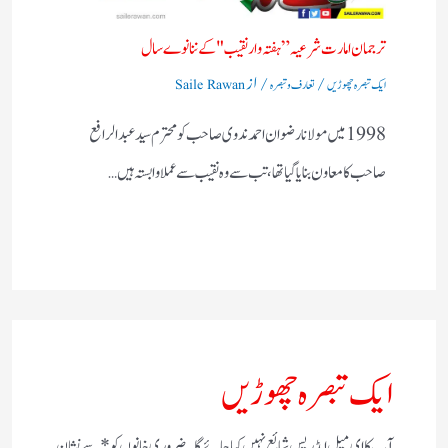
ترجمان امارت شرعیہ”ہفتہ وار نقیب "کے ننانوے سال
/
/ از
ایک تبصرہ چھوڑیں
تعارف و تبصرہ
Saile Rawan
1998 میں مولانا رضوان احمد ندوی صاحب کو محترم سید عبدالرافع
صاحب کا معاون بنایا گیا تھا ،تب سے وہ نقیب سے عملا وابستہ ہیں…
ایک تبصرہ چھوڑیں
آپ کا ای میل ایڈریس شائع نہیں کیا جائے گا۔
ضروری خانوں کو
*
سے نشان