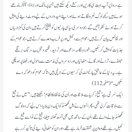
ہے ، روڈ پر آپ بہت سی کاریں اور رکشے دیکھ سکتے ہیں جن پر مائک اور لاؤڈ اسپیکر بندھے
ہوئے ہیں ، کچھ لوگ نعرہ لگاتے ہوئے اور اپنے امیدواروں کے لیے ووٹ دینے کی اپیل
کرتے ہوئے نظر آئیں گے ، جو دوسری سیاسی پارٹیوں کو چیلنج کرتے ہیں ، ان کی کمزوریاں
اور نقائص بیان کرتے ہیں ، عوام سے دلکش اور پر فریب وعدے کرتے ہیں ، جو عوام کے
جذبات کو اپیل کر سکیں ۔ شور و ہنگامہ ، دعوے اور تردید ، تعمیر و تخریب ، رنگ برنگے
جھنڈے ، ترانے اور گانے ، مٹھائیاں اور دوسروں کی مذمت سے ماحول اور فضا پر ہو چکی
ہے۔ یہ دنیا کے عاشق پارلیمنٹ کی کرسیوں کے لالچی ہیں ، تا کہ عوام کو دھوکہ دے
سکیں ۔‘‘ ( صفحہ 112 )
ایک سُرخی ہے ’ شیخ زکریا سے ملاقات اور اُن کی خانقاہ کا نظام ‘ ، لکھتے ہیں : ’’ میں نے شیخ
سے ملاقات کر لی تھی ، پھر انہوں نے اہلِ لکھنئو کو ایک دن بلایا ، اس لیے کہ وہ لوگ
لکھنئو جانے والے تھے ، اُن کے ساتھ میں بھی آدھ گھنٹہ بیٹھا ، شیخ کے نواسے شیخ سے
کھیل رہے تھے وہ ان پر شفقت فرمارہے تھے، اور ان کو مٹھائی دینے کی تاکید کر رہے