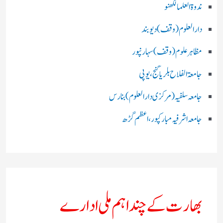
ندوۃالعلما لکھنو
دارالعلوم (وقف)دیوبند
مظاہرعلوم (وقف)سہارنپور
جامعۃ الفلاح بلریاگنج،یوپی
جامعہ سلفیہ(مرکزی دارالعلوم )بنارس
جامعہ اشرفیہ مبارکپور،اعظم گڑھ
بھارت کے چند اہم ملی ادارے