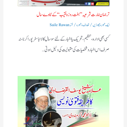
ترجمان امارت شرعیہ ” ہفت روزہ نقیب “کے نناوے سال
/
/ از
ایک تبصرہ چھوڑیں
تعارف و تبصرہ
Saile Rawan
کسی بھی ادارہ ،تنظیم ،تحریک یا اخبار کے لئے سوسال کا لانبا سفر پورا کرنا ،نہ
صرف اس اخبار وشخصیات کی مقبولیت کی دلیل ہوتی…