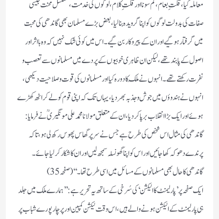
معاملہ کیا ، قلتِ طعام ، کم سونا اور قلتِ کلام ، لوگوں کی خدمت ، مسلسل محنت جیسی
صفات کی بدولت لوگوں کو اپنا گرویدہ بنا لیا ، بعض بڑے مسلمان بھی گاندھی کی محبت
میں گرفتار ہو گیے اور ان کے پیرو کار بن گیے ۔ اس میں کوئی شک نہیں کہ وہ با اثر اور
اصول کے پابند تھے ، لیکن ان ظاہری خوبیوں کے پردے میں مسلمانوں سے تعصب و
نفرت رکھتے تھے ۔ انہوں نے مُلک کا دورہ کیا اور مسلمانوں کی قوت و صلاحیت دیکھی ،
انہوں نے ہندوؤں میں جوش و جذبہ بھر دیا ، یہاں تک کہ اپنی قوم کو لے کر اٹھ کھڑے
ہوئے اور ایک بڑا انقلاب برپا کر دیا ، ان کے متعلق مولانا محمد علی مونگیریؒ نے فرمایا :
گاندھی کی مثال اس شخص کی طرح ہے جس نے سر پر گھاس پھوس رکھ لی ہو ، تاکہ
پرندے دھوکہ کھا جائیں اور اس کو اپنا گھونسلہ سمجھ لیں اور ان کا شکار کر لیا جائے ۔
گاندھی کا حال بھی مسلمانوں کے مسائل میں اسی طرح تھا ۔‘‘ ( صفحہ 35 )
ایک صفحہ پر ’ پارلیمنٹ کا الیکشن ‘ کی سُرخی کے ساتھ یہ تحریر ہے : ’’ ہمارے ملک میں جلد
ہی پارلیمنٹ کے الیکشن ہونے والے ہیں ، اس وقت لیکشن کمپین اور پر چار پورے شباب پر