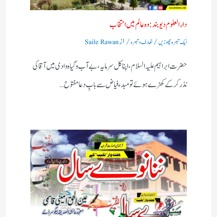
دارالعلوم دیوبند: وہ عالم میں انتخاب
/
/ از
ایک تبصرہ چھوڑیں
تعارف و تبصرہ
Saile Rawan
حضرت ابراہیم علیہ السلام، اپنا کل سرمایہ، بے آب وگیاہ وادی میں آقا کی
نذر کرکے کھڑے ہوئے تو مبدء فیاض سے بابِ دعا مفتوح…