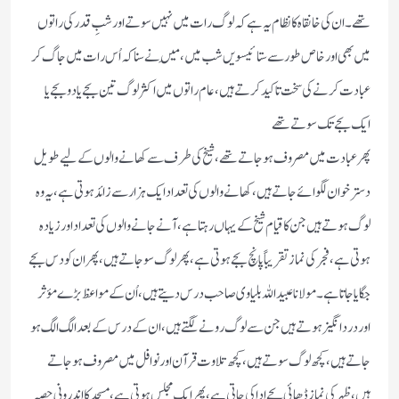
تھے۔ ان کی خانقاہ کا نظام یہ ہے کہ لوگ رات میں نہیں سوتے اور شبِ قدر کی راتوں
میں بھی اور خاص طور سے ستائیسویں شب میں ، مَیں نے سنا کہ اُس رات میں جاگ کر
عبادت کرنے کی سخت تاکید کرتے ہیں ، عام راتوں میں اکثر لوگ تین بجے یا دو بجے یا
ایک بجے تک سوتے تھے
پھر عبادت میں مصروف ہو جاتے تھے ، شیخ کی طرف سے کھانے والوں کے لیے طویل
دستر خوان لگوائے جاتے ہیں ، کھانے والوں کی تعداد ایک ہزار سے زائد ہوتی ہے ، یہ وہ
لوگ ہوتے ہیں جن کا قیام شیخ کے یہاں رہتا ہے ، آنے جانے والوں کی تعداد اور زیادہ
ہوتی ہے ، فجر کی نماز تقریباً پانچ بجے ہوتی ہے ، پھر لوگ سو جاتے ہیں ، پھر ان کو دس بجے
جگایا جاتا ہے ۔ مولانا عبید اللہ بلیاوی صاحب درس دیتے ہیں ، اُن کے مواعظ بڑے مؤثر
اور دردانگیز ہوتے ہیں جن سے لوگ رونے لگتے ہیں ، ان کے درس کے بعد الگ الگ ہو
جاتے ہیں ، کچھ لوگ سوتے ہیں ، کچھ تلاوت قرآن اور نوافل میں مصروف ہو جاتے
ہیں، ظہر کی نماز ڈھائی بجے ادا کی جاتی ہے، پھر ایک مجلس ہوتی ہے ، مسجد کا اندرونی حصہ