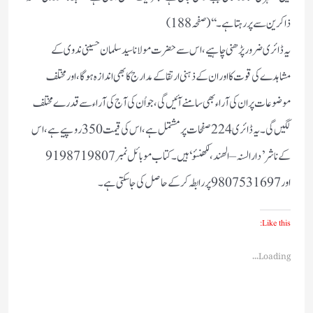
ذاکرین سے پر رہتا ہے ۔‘‘ ( صفحہ 188)
یہ ڈائری ضرور پڑھنی چاہیے ، اس سے حضرت مولانا سید سلمان حسینی ندوی کے
مشاہدے کی قوت کا اور ان کے ذہنی ارتقا کے مدارج کا بھی اندازہ ہوگا ، اور مختلف
موضوعات پر ان کی آراء بھی سامنے آئیں گی ، جو اُن کی آج کی آراء سے قدرے مختلف
لگیں گی ۔ یہ ڈائری 224 صفحات پر مشتمل ہے ، اس کی قیمت 350 روپیے ہے ، اس
کے ناشر ’ دار السنہ – الھند ، لکھنئو ‘ ہیں ۔ کتاب موبائل نمبر 9198719807
اور 9807531697 پر رابطہ کرکے حاصل کی جا سکتی ہے ۔
Like this:
Loading...