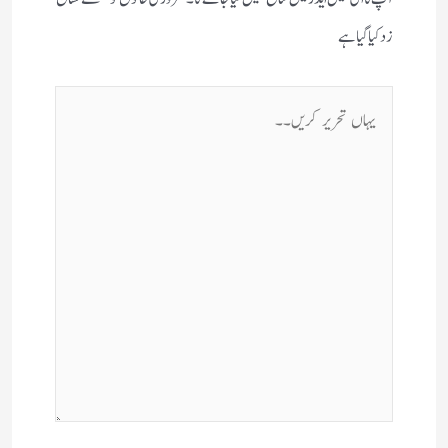
زد کیا گیا ہے
یہاں
تحریر
کریں۔۔