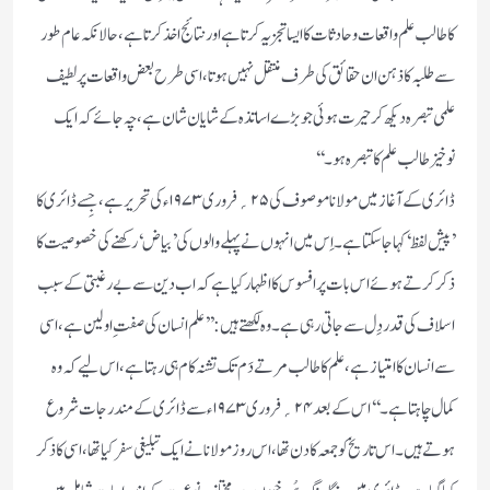
کا طالب علم واقعات و حادثات کا ایسا تجزیہ کرتا ہے اور نتائج اخذ کرتا ہے ، حالانکہ عام طور
سے طلبہ کا ذہن ان حقائق کی طرف منتقل نہیں ہوتا ، اسی طرح بعض واقعات پر لطیف
علمی تبصرہ دیکھ کر حیرت ہوئی جو بڑے اساتذہ کے شایان شان ہے ، چہ جائے کہ ایک
نوخیز طالب علم کا تبصرہ ہو ۔‘‘
ڈائری کے آغاز میں مولانا موصوف کی ۲۵؍ فروری ۱۹۷۳ء کی تحریر ہے ، جِسے ڈائری کا
’ پیش لفظ ‘ کہا جا سکتا ہے ۔ اِس میں انہوں نے پہلے والوں کی ’ بیاض ‘ رکھنے کی خصوصیت کا
ذکر کرتے ہوئے اس بات پر افسوس کا اظہار کیا ہے کہ اب دین سے بے رغبتی کے سبب
اسلاف کی قدر دِل سے جاتی رہی ہے ۔ وہ لکھتے ہیں : ’’ علم انسان کی صفتِ اولین ہے ، اسی
سے انسان کا امتیاز ہے ، علم کا طالب مرتے دَم تک تشنہ کام ہی رہتا ہے ، اس لیے کہ وہ
کمال چاہتا ہے ۔‘‘ اس کے بعد ۲۴؍ فروری ۱۹۷۳ء سے ڈائری کے مندرجات شروع
ہوتے ہیں ۔ اس تاریخ کو جمعہ کا دن تھا ، اس روز مولانا نے ایک تبلیغی سفر کیا تھا ، اسی کا ذکر