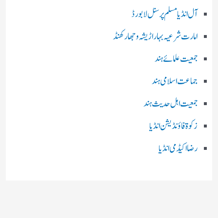
آل انڈیا مسلم پرسنل لا بورڈ
امارت شرعیہ بہار اڑیشہ و جھارکھنڈ
جمعیت علمائے ہند
جماعت اسلامی ہند
جمعیت اہل حدیث ہند
زکوۃ فاؤنڈیشن انڈیا
رضا اکیڈمی انڈیا