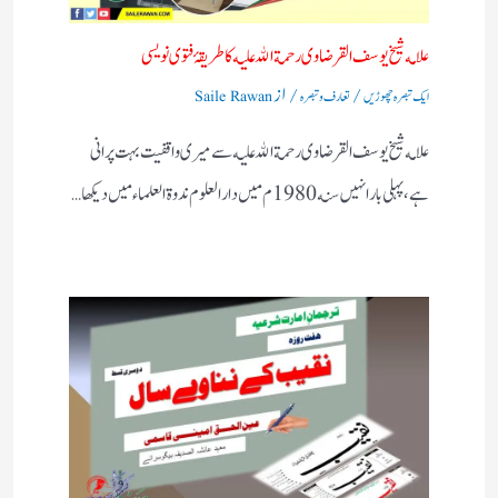
علامه شيخ يوسف القرضاوى رحمة الله عليه كا طريقۂ فتوى نويسى
/
/ از
ایک تبصرہ چھوڑیں
تعارف و تبصرہ
Saile Rawan
علامه شيخ يوسف القرضاوى رحمة الله عليه سے ميرى واقفيت بہت پرانى
ہے، پہلى بار انہيں سنه 1980م ميں دار العلوم ندوة العلماء ميں ديكها…