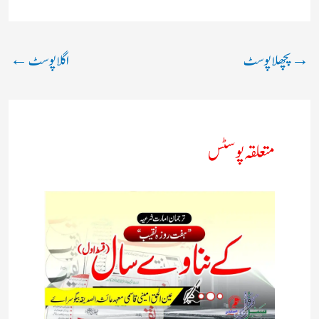
→
پچھلا پوسٹ
اگلا پوسٹ
←
متعلقہ پوسٹس