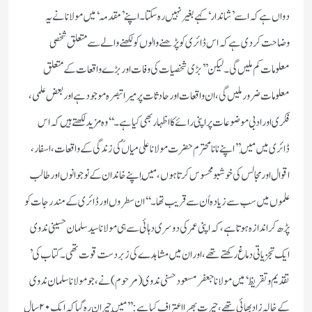
دواں ہے کہ اسے ’ شاندار ‘ کہے بغیر نہیں رہ سکتا ۔ اپنے ’ مقدمہ ‘ میں مولانا نے یہ
وضاحت کردی ہے کہ اس ڈائری کو پڑھنے والوں کو لکھنے والے سے متعلق شخصی
معلومات کم ملیں گی ۔ لیکن ’’ بڑی شخصیات کی وفات اور بڑے واقعات کے متعلق
معلومات ضرور ملیں گی ، ان واقعات اور حادثات پر میرا تبصرہ موجود ہے اور بعض علمی ،
فکری اور ادبی موضوعات پر اپنی رائے کا اظہار بھی کیا ہے ۔‘‘ وہ مزید لکھتے ہیں کہ اس
ڈائری میں مَیں ’’ اپنے نانا محترم حضرت مولانا علی میاںؒ کی زندگی کے واقعات ، اسفار ،
اقوال اور مجالس کی خوشبو محسوس کرتا ہوں ، مَیں اپنے خاندان کے نوجوانوں اور طالب
علموں میں سب سے زیادہ اُن سے قریب تھا ۔‘‘ ان سطروں اور ڈائری کے مندرجات کو
پڑھ کر اندازہ ہوتا ہے ، کہ اپنی عمر کی دوسری دہائی سے ہی مولانا سید سلمان حسینی ندوی
ایک تجزیاتی دماغ رکھتے تھے ، اور ان میں مشاہدے کی زبردست قوت تھی ۔ کتاب کی ’
تقدیم و تقریظ ‘ میں مولانا جعفر مسعود حسنی ندوی ( مرحوم ) نے ، جو مولانا سلمان ندوی
کے خالہ زاد بھائی تھے ، حیرت بھرا اعتراف کیا ہے : ’’ مَیں حیران رہ گیا کہ ایک ۲۰ سال