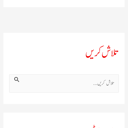
تلاش کریں
ت
ل
ا
ش
ک