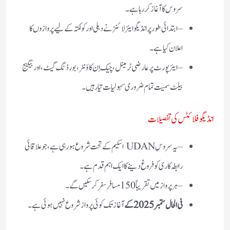
سروس کا آغاز کر رہا ہے۔
– ابتدائی طور پر انڈیگو ایئرلائنز نے دہلی اور کولکتہ کے لیے پروازوں کا
اعلان کیا ہے۔
– ایئرپورٹ پر عارضی ٹرمینل، چیک اِن کاؤنٹر، بورڈنگ گیٹ، اور بیگیج
بیلٹ سمیت تمام ضروری سہولیات تیار ہیں۔
انڈیگو فلائٹس کی تفصیلات
– یہ سروس UDAN اسکیم کے تحت شروع ہو رہی ہے، جو علاقائی
رابطہ کاری کو فروغ دینے کا ایک اہم قدم ہے۔
– ہر پرواز میں تقریباً 150 مسافر سفر کر سکیں گے۔
فی الحال ستمبر 2025 کے
آغاز تک کوئی پرواز شروع نہیں ہوئی ہے۔