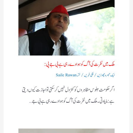
ملک میں نفرت کی آگ کو ہوا دے رہی ہے بی جے پی:
/
/ از
ایک تبصرہ چھوڑیں
ملکی خبریں
Saile Rawan
اگر حکومت جلوس مظاہروں کو کنٹرول نہیں کرسکتی تو اجازت کیوں دیتی
ہے:مایاوتی۔ ملک میں نفرت کی آگ کو ہوا دے رہی ہے بی جے…