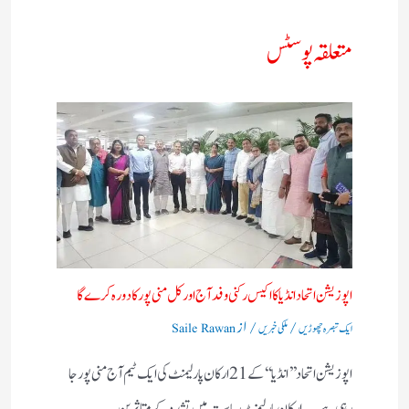
متعلقہ پوسٹس
اپوزیشن اتحاد انڈیا کا اکیس رکنی وفد آج اور کل منی پور کا دورہ کرے گا
/
/ از
ایک تبصرہ چھوڑیں
ملکی خبریں
Saile Rawan
اپوزیشن اتحاد ’’ انڈیا‘‘ کے 21 ارکان پارلیمنٹ کی ایک ٹیم آج منی پور جا