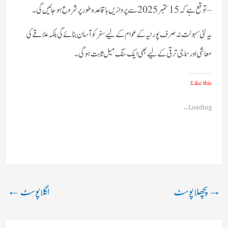
– توقع ہے کہ 15 ستمبر 2025 سے پروازیں باقاعدہ طور پر شروع ہو جائیں گی۔
یہ نئی سہولت نہ صرف پورنیہ کے عوام کے لیے سفر کو آسان بنائے گی بلکہ علاقے کی
معاشی اور سماجی ترقی کے لیے بھی ایک سنگ میل ثابت ہوگی۔
Like this:
Loading...
→
پچھلا پوسٹ
اگلا پوسٹ
←