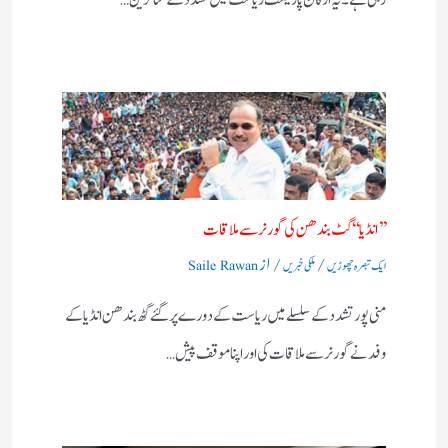
رہی ہے۔ یہ ارکان پارلیمنٹ ریاست میں تشدد کے متاثرین…
’’ انڈیا‘‘ گٹ بندھن کی گورنر سے ملاقات
/
/ از
ایک تبصرہ چھوڑیں
ملکی خبریں
Saile Rawan
منی پور تشدد کے سلسلے میں ریاست کے دورے پر گئے گٹھ بندھن انڈیا کے
وفد نے گورنر سے ملاقات کی اور اپنا موقف پیش…