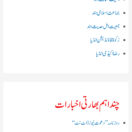
جماعت اسلامی ہند
جمعیت اہل حدیث ہند
زکوۃ فاؤنڈیشن انڈیا
رضا اکیڈمی انڈیا
چند اہم بھارتی اخبارات
روز نامہ ’’ دعوت نیوز ڈاٹ نٹ‘‘