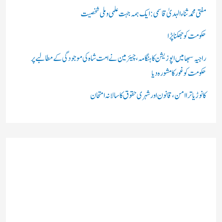
:
مفتی محمد ثناء الہدیٰ قاسمی: ایک ہمہ جہت علمی و ملی شخصیت
حکومت کو جھکنا پڑا
راجیہ سبھا میں اپوزیشن کا ہنگامہ، چیئرمین نے امت شاہ کی موجودگی کے مطالبے پر
حکومت کو غور کا مشورہ دیا
کانوڑ یاترا امن،قانون اور شہری حقوق کا سالانہ امتحان