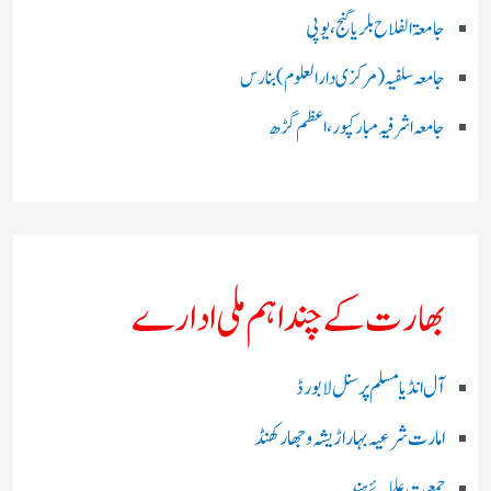
جامعۃ الفلاح بلریاگنج،یوپی
جامعہ سلفیہ(مرکزی دارالعلوم )بنارس
جامعہ اشرفیہ مبارکپور،اعظم گڑھ
بھارت کے چند اہم ملی ادارے
آل انڈیا مسلم پرسنل لا بورڈ
امارت شرعیہ بہار اڑیشہ و جھارکھنڈ
جمعیت علمائے ہند