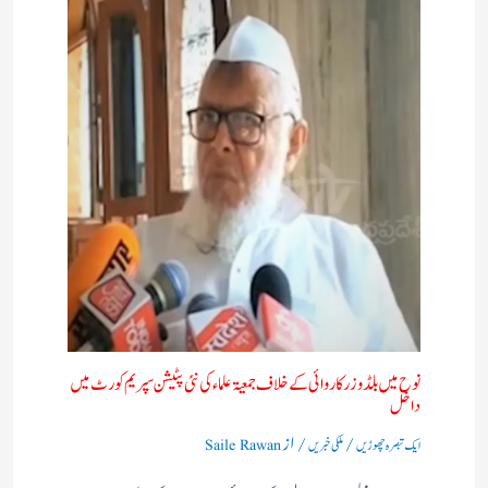
نوح میں بلڈوزر کاروائی کے خلاف جمعیۃ علماء کی نئی پٹیشن سپریم کورٹ میں
داخل
/
/ از
ایک تبصرہ چھوڑیں
ملکی خبریں
Saile Rawan