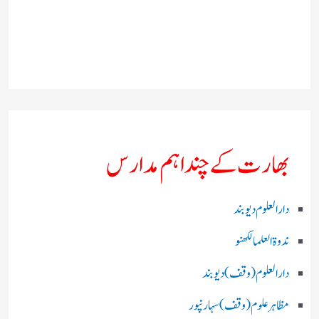
بھارت کے چند اہم مدارس
دارالعلوم دیوبند
ندوۃالعلما لکھنو
دارالعلوم (وقف)دیوبند
مظاہرعلوم (وقف)سہارنپور