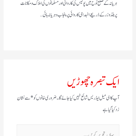
ہریانہ کے ضلع نوح میں پولیس کی کاروائی اور مسلمانوں کی املاک و مکانات
پر بلڈوزر کے ذریعے انہدامی کاروائی پر پنجاب و ہریانہ ہائی…
ایک تبصرہ چھوڑیں
آپ کا ای میل ایڈریس شائع نہیں کیا جائے گا۔
ضروری خانوں کو
*
سے نشان
زد کیا گیا ہے
یہاں