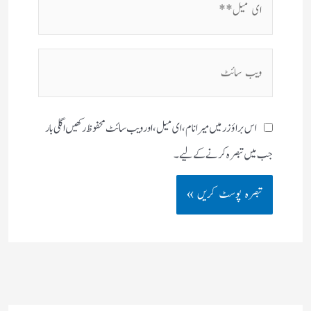
میل**
ویب
سائٹ
اس براؤزر میں میرا نام، ای میل، اور ویب سائٹ محفوظ رکھیں اگلی بار
جب میں تبصرہ کرنے کےلیے۔