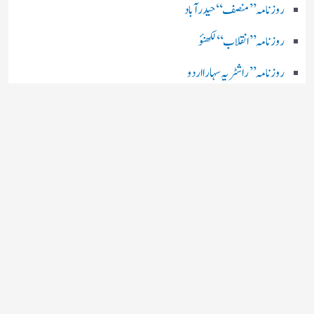
روزنامہ ’’ منصف‘‘ حیدر آباد
روزنامہ ’’ انقلاب‘‘ لکھنؤ
روز نامہ ’’راشٹریہ سہارا اردو
روزنامہ ’’اخبارمشرق‘‘ کولکاتا
روزنامہ ’’اعتماد‘‘ حیدرآباد
اردو نیوز ’’بی بی سی‘‘