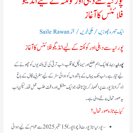
پورنیہ سے دہلی اور کولکتہ کے لیے انڈیگو
فلائٹس کا آغاز
/
/ از
ایک تبصرہ چھوڑیں
ملکی خبریں
Saile Rawan
پورنیہ سے دہلی اور کولکتہ کے لیے انڈیگو فلائٹس کا آغاز
پورنیہ
، بہار کا ایک اہم ضلع اور سیمانچل کا قلب، اب ترقی کی نئی بلندیوں کو چھونے کے
لیے تیار ہے۔ اب تک یہاں کے باشندوں کو ہوائی سفر کے لیے مغربی بنگال کے باغ
ڈوگرا ایئرپورٹ پر انحصار کرنا پڑتا تھا، جو ایک مشکل اور وقت طلب عمل تھا۔ لیکن اب
یہ صورتحال بدلنے والی ہے۔
کیا ہے تازہ صورتحال؟
– پورنیہ ایئرپورٹ (چوناپور) 15 ستمبر 2025 سے عوام کے لیے ہوائی