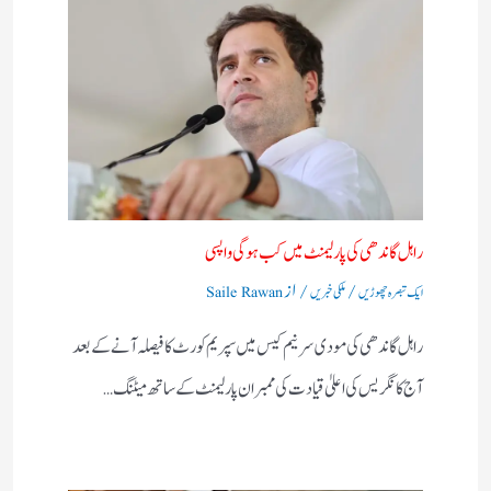
راہل گاندھی کی پارلیمنٹ میں کب ہوگی واپسی
/
/ از
ایک تبصرہ چھوڑیں
ملکی خبریں
Saile Rawan
راہل گاندھی کی مودی سرنیم کیس میں سپریم کورٹ کا فیصلہ آنے کے بعد
آج کانگریس کی اعلیٰ قیادت کی ممبران پارلیمنٹ کے ساتھ میٹنگ…