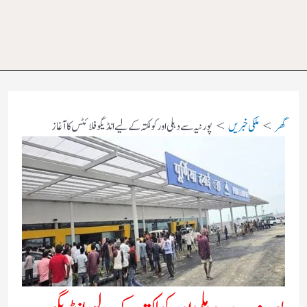
گھر
ملکی خبریں
پورنیہ سے دہلی اور کولکتہ کے لیے انڈیگو فلائٹس کا آغاز